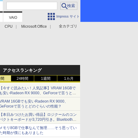
Impress サイト
全カテゴリ
CPU
Microsoft Office
アクセスランキング
時間
24時間
1週間
1カ月
【今すぐ読みたい！人気記事】VRAM 16GBで
も安いRadeon RX 9000、GeForceで言うとど
のぐらいの性能？ - PC Watch
VRAM 16GBでも安いRadeon RX 9000、
GeForceで言うとどのぐらいの性能？
【本日みつけたお買い得品】ロジクールのコン
パクトキーボードが3,720円引き。Bluetoothで3
台接続対応
メモリ8GBで仕事なんて無理……そう思ってい
た時期が僕にもありました