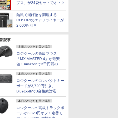
プス」が24袋セットでオトク
熱風で揚げ物を調理する
COSORIのエアフライヤーが
2,000円引き
新記事
本日みつけたお買い得品
ロジクールの高級マウス
「MX MASTER 4」が最安
値！Amazonで3千円弱の割
7
7
7
2
8
8
8
9
9
9
3
10
10
10
引
本日みつけたお買い得品
ロジクールのコンパクトキー
ボードが3,720円引き。
Bluetoothで3台接続対応
本日みつけたお買い得品
13インチ超
48,260円 8/2～10】
限定】
rinary
【VRR対応・240Hzの
【マラソン限定
【3千円以上送料無料】
新品 一体型デスクトップパソコン 27
【1500円OFFクーポ
タッチペンで音が聞け
【エントリーで最大全
【ポイント10倍！】
ACER｜エイサー ゲー
キングダム 80 （ヤン
【期間限定P15倍+最大10
MS Office
Pixio 
アーティス
ロジクールの高級トラックボ
00gノート
・WEBカメラ・第10世代
23.8イン
ook
速さを体感せよ】黒/白
30%OFF】中古 店長お
タッチペンで音が聞け
型フルHD液晶 Windows11 Office付き
ン】【WEBカメラ＆テ
る！ はじめてずかん
額ポイント還元｜8/11
【Win11正式対応】中
ミングモニター Nitro
グジャンプコミック
ン】 【3年保証】MouseCo
搭載｜中古
ター 24イ
人体解剖学
ールが3,320円オフ！定番モ
SD256GB｜Office付き
搭載
ゲーミングモニター
まかせパソコン Core
る!はじめてずかん1000
第4世代 Core i7 メモリ16GB
ンキー付き】ノートパ
1000 英語つき はじめ
まで】 ASUS｜エイス
古 ノートパソコン 13.3
VG240YP6bmipx [23.8
ス） [ 原 泰久 ]
【写真待】DAIV Z7 SSD1
コン Wind
ト PX249
グ フォーム
富士通 第10
lex 3280 AIO｜21.5型
フル
Y DRUG
240Hz モニター 23.8イ
i5 第10世代 メモリ8GB
英語つき／小学館辞典
SSD512GB USB3.0 超薄型 初期設定済
ソコン 15.6インチ
て図鑑1000 はじめての
ース USB-C接続 モバ
インチ A4サイズ [
型 /フル
リ64GB Core i7 Windows
Office付｜
PX248WAV
Tom Fox ]