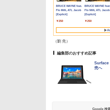
,700
,800
0
￥200,200
￥34,000
￥18,500
￥5,500
￥12,980
￥50,800
￥6,980
￥1,870
￥14,800
￥12,980
￥1,870
￥69,
dows11 / Office付
1920×1080) /ワイ
アウトレット 返品 送料無料 中古デス
S73 Core i5 第10世代
pcモニター 120Hz
き 初心者向けノート
IPSフルHD｜Windows11 Pro｜NVMe
IPSパネル ノングレア
（Snow Man） [ ブラ
ソコン win11 office
1ms Fast IPSパネル
み 
Anker Soundcore
BRUCE WAYNE feat.
Anker Soundcore
BRUCE WAYNE feat
 SSD 256GB / 8GB
144Hz]
クトップパソコン 中古パソコン デスク
10210U メモリ 8GB
144Hz 165Hz 対応 モ
PC 初期設定済 15.6型
SSD 256GB｜DVD±RW｜Wi-Fi 6・
DELL P1917S HDMI
ウンズブックス ]
付・整備済み品・ メ
HDMI2.0×1 DP1.4×1
P40i オフホワイト
Flo Milli, ATL Jacob
P31i ブラック
Flo Milli, ATL Jacob
GB メモリ / 第8世代
トップパソコン デスクトップ PC
SSD 256GB 13.3型
ニター ピンク ブルー
インテル高速CPU ラン
5GHz対応｜Bluetooth｜一体型デスク
DisplayPort VGA USB
リ8GB / 高速SSD搭
Adaptive Sync対応
[Explicit]
[Explicit]
世代 Corei5 ] 店長
OFFICE付き
FHD 1,920×1,080 WEB
ベージュ フルHD IPS
ダムで発送 メモリ4GB
トップパソコン｜中古PC 180日保証
ハブ搭載 動作確認済み
/ Webカメラ / HDMI
リッカーフリー ブル
￥7,990
￥5,990
かせ 初期設定不要
カメラ Type-C HDMI
HDR ノングレア スピ
～ 高速SSD1TB 最大
30日保証 送料無料
VGA / WiFi / 超軽量
ライトカット モニタ
￥250
￥250
fice メーカーおまか
Bluetooth 無線 Wi-Fi
ーカー内蔵 VESA 23.8
フルHD Webカメラ
バイルノート ・初期
ディスプレイ MAXZ
中古 パソコン 中古
顔認証 整備済み 中古
インチ 液晶 ディスプ
zoom 軽量薄型 無線
定不要
MGM25IC04-F240
A
PC 中古パソコン Word
レイ ピクシオ 公式
型番更新で在庫処分
Excel PowerPoint
【最大5年保証】
（劉 尭）
編集部のおすすめ記事
Surf
売へ
by Amazon 天然水
薬屋のひとりごと 17
【Amazon.co.jp限
異世界居酒屋「の
ラベルレス 500ml
巻 (デジタル版ビッグ
定】 い・ろ・は・す
ぶ」(22) (角川コミッ
×24本 富士山の天然
ガンガンコミックス)
2L PET ラベルレス
クス・エース)
水 バナジウム含有 水
×8本
￥1,380
￥770
￥1,112
￥832
ミネラルウォーター
ペットボトル 静岡県
産 500ミリリットル
Google