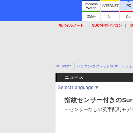
モバイルノート
NUC/小型パソコン
M
SSD
キーボード
マウス
PC Watch
パソコン/タブレット/スマートフォ
ニュース
Select Language
▼
指紋センサー付きのSurf
～センサーなしの英字配列モデ