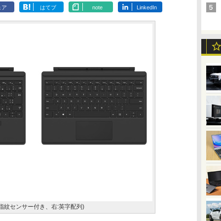
ェア
はてブ
note
LinkedIn
ー(左:指紋センサー付き、右:英字配列)