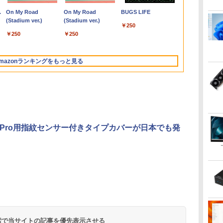
800
￥14,800
￥11,800
￥17,666
￥22,480
￥15,980
￥18,876
￥200,200
￥20,990
￥16,300
￥792
￥25,600
￥50,800
￥17,570
￥20,878
ホワイト/ブラック/ブルー選択可
CPU+Office2019
144Hz 40ピン
ウ ]
8GB 高速SSD256GB
HD(1920×1080) /ワイ
アウトレット 返品 送料無料 中古デス
HD対応WUXGA/ 第8世
【RNH】
の仲間達を手に入れて
世代Core i5/
IPSフルHD｜W
HD(1920x10
HANDBK [ Ja
.
Anker Soundcore
On My Road
【2026年アップグレ
On My Road
Xiaomi シャオミ
BUGS LIFE
モ
H&B】 富士通
1920x1080 FullHD IPS
15.6インチ 事務作業に
ド］ ブラック KH-
クトップパソコン 中古パソコン デスク
代CoreM3-8100Y/
元パーティーメンバー
レット 最大
SSD 256GB
ゲーミングモ
Budde ]
Liberty 5 ミッドナイ
(Stadium ver.)
ード版】AOKIMI ワ
(Stadium ver.)
REDMI Buds 8 Lite ワ
載
 フ
LIFEBOOK A577 第7世
LED LCD 液晶ディス
最適 無線LAN Wi-Fi搭
A241DB
トップパソコン デスクトップ PC
8GB/ 爆速NVMe
と世界に復讐＆『ざま
16GB SSD1
5GHz対応｜B
JN-Ei238G18
￥250
トブラック
イヤレスイヤホン
イヤレスイヤホン
・
ー
代 Core i5 メモリ
プレイ 修理交換用液晶
載 Bluetooth対応 Web
OFFICE付き
128GB-SSD/ カメラ/
ぁ！』します！【電子
量 13.3インチ 
トップパソコン
DP 1ms(GTG
￥250
￥250
bluetooth イヤホン
Bluetooth 5.4 ノイズ
モ
ー
4GB/8GB/16GB
パネル
カメラ内蔵 ZOOM対応
Wi-Fi6/ Office付き
書籍】
き 最新
HDR sRGB:1
￥14,990
￥1,964
￥3,480
V12 小型軽量 ブルー
キャンセリング ANC
設
EN
SSD128GB/256GB/512GB/1TB
富士通 A5510/DX 初期
Windows11/ Win11 中
MicrosoftOff
PS5:120Hz
トゥースHi-Fi 最大
36時間再生
DVD テンキー
設定済 すぐ使える 90
古ノートパソコン 中古
可 Windows
保証】PCモニ
mazonランキングをもっと見る
36時間再生 ぶるーと
Windows11 中古 PC 中
日保証 送料無料
パソコン 中古PC タブ
パソコン 中
晶モニター 
ゅーす コードレス
古ノートPC中古ノート
レット 税込送料無料
WIFI Blueto
ニター ジャ
ENCノイズキャンセ
パソコン 中古パソコン
即日発送
PC
ト
リング 自動ペアリン
15.6インチ
グ Type-C充電 マイ
ク付き 防水 タッチ式
音量調整 スポーツ/通
勤/通学/WEB会議(ホ
ace Pro用指紋センサー付きタイプカバーが日本でも発
ワイト)
by Amazon 天然水
ONE PIECE モノクロ
by Amazon 炭酸水
HUNTER×HUNTER
【Amazon.co.jp限
スーパーの裏でヤニ吸
ラベルレス 2L×9本
版 115 (ジャンプコミ
ラベルレス 500ml
モノクロ版 39 (ジャ
定】 伊藤園 磨かれ
うふたり 9巻 (デジタル
ックスDIGITAL)
×24本 強炭酸水 ペッ
ンプコミックス
て、澄みきった日本の
版ビッグガンガンコミ
￥1,117
トボトル 500ミリリ
DIGITAL)
水 2L 8本 ラベルレス [
ックス)
￥594
￥1,625
￥572
￥998
￥810
ットル (Smart
ケース ] [ 水 ] [ ペット
Basic)
ボトル ] [ 箱買い ] [ ス
トック ] [ 水分補給 ]
 検索で当サイトの記事を優先表示させる