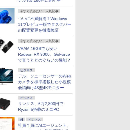
デルも5,280円に割引中
￥18,999
￥32,800
￥5,478
￥69,800
￥24,800
￥5,478
￥19,800
￥23,700
￥20,800
￥770
￥200,200
￥34,000
￥18,500
￥5,500
i7 アウト
indows11 Pro｜NVMe
80)解像度
mes A.
ンチ FHD 1080p 非光沢
16GB SSD240GB 15イ
編集部
み ホワイト/ブラック/ブルー選択可
SSD512GB メモリ
ずかん こども 子ども 0
イルモニター
Windows11 / Office付
HD(1920×1080) /ワイ
アウトレット 返品 送料無
S73 Core
pcモニター 
メモリ
｜DVD±RW｜Wi-Fi 6・
ニター
IPSパネル pcモニター
ンチ Windows11 WPS
16GB Corei5 第8世代
歳 1歳 2歳 3歳 4歳 小学
ZenScreen MB169CK
き / SSD 256GB / 8GB
ド /144Hz]
クトップパソコン 中古パソ
10210U 
144Hz 16
今すぐ読みたい！人気記事
TB 薄型軽
luetooth｜一体型デスク
0F HDMI
1ms応答 240 / 200 / 180
Office 1年保証 ノート
Microsoft Office付き
館 タッチペン 図鑑 ず
[15.6型 /フル
16GB メモリ / 第8世代
トップパソコン デスクトッ
SSD 256G
ニター ピ
ついに不満解消？Windows
Office付
｜中古PC 180日保証
/MPRT)
/ 120 / 100 / 60Hz対応
パソコン【CA】 中古
Windows11 DELL
かん はじめて 英語 プ
HD(1920×1080) /ワイ
第10世代 Corei5 ] 店長
OFFICE付き
FHD 1,920
ベージュ フ
11プレビュー版でタスクバー
00%
狭額縁 薄型 パソコンモ
ノートパソコン WIN11
Latitude 3500 中古ノ
レゼント クリスマス お
ド /60Hz]
おまかせ 初期設定不要
カメラ Typ
HDR ノン
ice2024
接続【2年
ニター 24インチ
中古ノートPC notePC
ートパソコン PC パソ
祝い 知育玩具 英語教育
Office メーカーおまか
Bluetooth
ーカー内蔵 V
の配置変更を徹底検証
11ノート
ター 液
Switch/PS4/5/Xbox/DVD/
windows11 中古PC ノ
コン 中古ノートPC 中
せ 中古 パソコン 中古
顔認証 整
インチ 液
古パソコン
パソコンモ
ゲーム機 cocopar
ートパソコン中古 ノー
古PC 最大SSD1TB メ
pc
PC 中古パ
レイ ピク
今すぐ読みたい！人気記事
oth 中古
パンネクス
ト ウィンドウズ11
モリ32GB 中古パソコ
Excel Pow
【最大5年
VRAM 16GBでも安い
ン フルHD
Radeon RX 9000、GeForce
で言うとどのぐらいの性能？
ビジネス
デル、ソニーセンサーのWeb
カメラを標準搭載した小規模
会議向け43型4Kモニター
ビジネス
リンクス、6万2,800円で
Ryzen 5搭載のミニPC
AI
ビジネス
社員全員にAIエージェント、