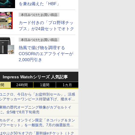
を兼ね備えた「HBF」
本日みつけたお買い得品
カード付きの「プロ野球チッ
プス」が24袋セットでオトク
本日みつけたお買い得品
熱風で揚げ物を調理する
COSORIのエアフライヤーが
2,000円引き
Impress Watchシリーズ 人気記事
時間
24時間
1週間
1カ月
ユニクロ、今日から「お盆特別セール」。涼感
シアサッカーワンピース待望値下げ、撥水ギア
ショーツは1990円に
東映の歴代オープニング映像がカプセルトイ
に。全5種で8月下旬発売
カルディ、オンライン限定「ネコバッグ＆タン
ブラーセット」を一般販売。7月の抽選販売の
当選無効分
はやぶさ50％オフの「新幹線eチケット（トク