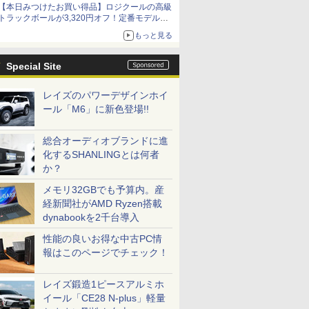
【本日みつけたお買い得品】ロジクールの高級
トラックボールが3,320円オフ！定番モデルも
5,280円に割引中
もっと見る
Special Site
レイズのパワーデザインホイ
ール「M6」に新色登場!!
総合オーディオブランドに進
化するSHANLINGとは何者
か？
メモリ32GBでも予算内。産
経新聞社がAMD Ryzen搭載
dynabookを2千台導入
性能の良いお得な中古PC情
報はこのページでチェック！
レイズ鍛造1ピースアルミホ
イール「CE28 N-plus」軽量