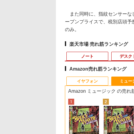
また同時に、指紋センサーなし
ープンプライスで、税別店頭予想
のみ。
楽天市場 売れ筋ランキング
ノート
デスク
Amazon売れ筋ランキング
3
10
10
10
1
1
1
1
2
2
2
2
イヤフォン
ミュー
Amazon ミュージック の売
7
イント10倍！】
ER｜エイサー ゲー
グダム 80 （ヤン
【期間限定P15倍+最大10%OFFクーポ
MS Office 2024 H&B
Pixio ゲーミングモニ
アーティストのための
【期間限定破格金
【クーポン使用で48,260円 8/2～10】
【マラソンセール期間
BARFOUT! SPECIAL
Panasonic Let's not
【期間限定10%OFF
2026年度版 英検準2
新品
付き
in11正式対応】中
グモニター Nitro
ャンプコミック
ン】 【3年保証】MouseComputer
搭載｜中古ノートパソ
ター 24インチ ホワイ
人体解剖学 ドローイン
額！】新生活 新古品
タッチパネル・WEBカメラ・第10世代
中ポイント5倍】中古モ
EDITION EARLY
CF-SZ6/12.1型FHD /
ーポン 8/12 10時ま
過去6回全問題集 [ 
型フル
ノートパソコン 13.3
40YP6bmipx [23.8
[ 原 泰久 ]
【写真待】DAIV Z7 SSD1024GB メモ
コン Windows11
ト PX249WAVE
グ フォーム＆ポーズ [
Win11搭載 パソコンノ
i5・16GB・SSD256GB｜Office付き
ニター 19インチ スク
AUTUMN 2026 / TIME
第7世代 Core i3-
ゲーミングモニター
社 ]
第4世
定済
チ A4サイズ [
/フル
リ64GB Core i7 Windows 11 Pro 中古
Office付｜Dynabook
PX248WAVE 白 240hz
Tom Fox ]
ートパソコンoffice付
｜DELL OptiPlex 3280 AIO｜21.5型
エア SXGA 1280x1024
TRAVEL 岩本 照
7100U /中古ノートパ
24.5インチ FHD 240
SSD