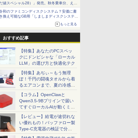
だ値スペシャル28）」発売。秋冬乗車分、えき
ねっと限定
令和のファミコンディスクシステム？安価に書
き換え可能なGB用「しましまディスクシステ
ム」
もっと見る
おすすめ記事
【特集】あなたのPCスペッ
クにドンピシャな「ローカル
LLM」の選び方と快適化テク
【特集】あぢぃ～もう無理
ぽ！千円の闘魂タオルから着
るエアコンまで、夏の冷感グ
ッズ一挙紹介
【コラム】OpenClawと
Qwen3.5-9Bプリインで届い
てすぐローカルAIが動くミニ
PC「SER9 Pro」
【レビュー】給電が途切れな
い優れもの！バッファロー製
Type-C充電器の検証で分か
ったこと