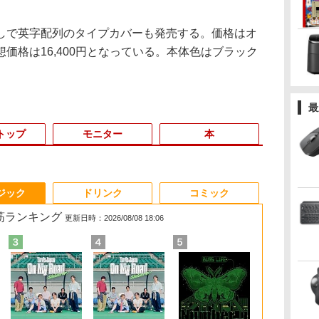
で英字配列のタイプカバーも発売する。価格はオ
価格は16,400円となっている。本体色はブラック
最
トップ
モニター
本
3
3
3
4
4
4
3
5
5
5
6
1
6
6
ジック
ドリンク
コミック
れ筋ランキング
更新日時：2026/08/08 18:06
e
ク
級
 一体型デスクトップパソコン 27
【全品最大2500円OFF
Yoothi 互換品 液晶
【全巻】 ドラフトキン
月間ベストプライス 中
IOデータ 3辺フレー
【全巻】 ワンパンマン
【期間限定P15倍+最大10%OFFクーポ
LTE対応 中古美品 / タ
BenQ 27型液晶ディス
信じていた仲間達にダ
2026新生活 
【クーポン使用で
【ECサイト
Plumb's Vete
で】
旺文
HD液晶 Windows11 Office付き
クーポン】【贅沢な性
15.6インチ
グ 1-25巻セット （ヤン
古ノートパソコン 第10
ムレス＆広視野角ADS
1-37巻セット （ジャン
ン】 【3年保証】MouseComputer
ッチ 10.5インチ
プレイ アイケアGWシ
ンジョン奥地で殺され
軽量 重さ約9
タッチパネル
JAPANNEXT 
Drug Handb
代 Core i7 メモリ16GB
能を手の届く価格で
NE156FHM-NX3
グジャンプコミック
世代 Core i3
パネル液晶ディスプレ
プコミックス） [ ONE
【写真待】DAIV Z7 SSD1024GB メモ
Microsoft Surface
リーズ ブラック
かけたがギフト『無限
パソコン HP
i5・16GB・S
チ IPSパネル
PLUMBS
Hz
512GB USB3.0 超薄型 初期設定済
Corei5
NE156FHM-NX5 対応
ス） [ クロマツ テツロ
Windows11 メモリ
イ ［23.8型 /フル
]
リ64GB Core i7 Windows 11 Pro 中古
GO2 Model.1927 フル
GW2791 [GW2791]
ガチャ』でレベル9999
Dynabook 
｜DELL OptiP
180Hz対応 
VETERINAR