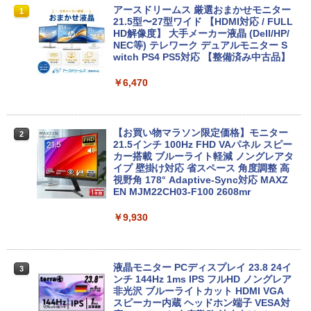
【ノートPC用】【あんしん3ヶ月に延長
ポイント10倍 中古パソコン デスクトッ
アースドリームス 厳選おまかせモニター
1
1
1
保証】通常付属している30日の保証期間
プ Windows10【Windows 10 Pro 64Bit
21.5型〜27型ワイド 【HDMI対応 / FULL
が3ヶ月に延長されます。【単品購入・併
搭載】富士通 ESPRIMO D583シリーズ等
HD解像度】 大手メーカー液晶 (Dell/HP/
用不可※レビューキャンペーンは除く /
Celeron G1840 2.8G/4G/250GB/DVD-R
NEC等) テレワーク デュアルモニター S
ノートパソコン専用】
OM
witch PS4 PS5対応 【整備済み中古品】
￥1,000
￥9,980
￥6,470
おまかせ 中古ノートパソコン Windows
【中古】【箱付】 APPLE Mac mini A13
【お買い物マラソン限定価格】モニター
2
2
2
11 A4サイズ 15型以上 メーカー 富士通 N
47 (Late 2014) 【 macOS Monterey 12.
21.5インチ 100Hz FHD VAパネル スピー
EC 等 CPU Intel Cel 第6世代 メモリ4GB
7.6 / i7(3GHz) / メモリ:16GB / HDD:1.1
カー搭載 ブルーライト軽減 ノングレアタ
SSD128GB 無線LAN WPS office2搭載
2TB 】 【 中古 ビジネスホン パソコン
イプ 壁掛け対応 省スペース 角度調整 高
HDMI対応 送料無料 訳あり品
業務用 電話機 本体】
視野角 178° Adaptive-Sync対応 MAXZ
EN MJM22CH03-F100 2608mr
￥7,980
￥24,200
￥9,930
【期間限定破格金額！】新生活 新古品 W
HP ProDesk 400 G6 DM 【Core i5 1050
3
3
in11搭載 パソコンノートパソコンoffice
0T/メモリ16GB(DDR4)/SSD256GB(M.2
液晶モニター PCディスプレイ 23.8 24イ
3
付き 初心者向けノートPC 初期設定済 1
NVMe)/Win11Pro-64bit】【中古/送料無
ンチ 144Hz 1ms IPS フルHD ノングレア
5.6型 インテル高速CPU ランダムで発送
料】※沖縄・離島を除く
非光沢 ブルーライトカット HDMI VGA
メモリ4GB～ 高速SSD1TB 最大 フルHD
スピーカー内蔵 ヘッドホン端子 VESA対