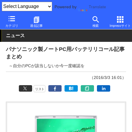
Powered by
Translate
PC Watch
パソコン/タブレット/スマートフォン
ノートパソコン
カテゴリ
過去記事
検索
Impressサイト
ニュース
パナソニック製ノートPC用バッテリリコール記事
まとめ
～自分のPCが該当しないか今一度確認を
（2016/3/3 16:01）
リスト