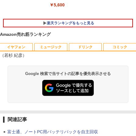
￥5,600
楽天ランキングをもっと見る
Amazon売れ筋ランキング
イヤフォン
ミュージック
ドリンク
コミック
はだしのゲン（全7巻セット） （中公文
1
（若杉 紀彦）
庫コミック版） [ 中沢啓治 ]
￥5,852
Anker Soundcore P40i オフホワイト
BRUCE WAYNE feat. Flo Milli, ATL Jacob
by Amazon 天然水 ラベルレス 500ml ×24本
薬屋のひとりごと 17巻 (デジタル版ビッグガ
Google 検索で当サイトの記事を優先表示させる
[Explicit]
富士山の天然水 バナジウム含有 水 ミネラル
ンガンコミックス)
ウォーター ペットボトル 静岡県産 500ミリリ
￥7,990
ットル (Smart Basic)
￥250
￥770
【中古】ギリシャ語辞典/大学書林/古川晴
2
￥1,380
風（単行本）
Anker Soundcore P31i ブラック
BRUCE WAYNE feat. Flo Milli, ATL Jacob
異世界居酒屋「のぶ」(22) (角川コミックス・
￥25,249
[Explicit]
エース)
【Amazon.co.jp限定】 い・ろ・は・す 2L P
ET ラベルレス ×8本
￥5,990
関連記事
￥250
￥832
￥1,112
富士通、ノートPC用バッテリパックを自主回収
ちいかわ なんか小さくてかわいいやつ