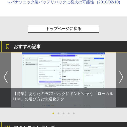
3
～パナソニック製バッテリパックに発火の可能性
(2016/02/10)
（4）なんか小さくてためになる豆本付き
Anker Soundcore Liberty 5 ミッドナイトブ
On My Road (Stadium ver.)
ONE PIECE モノクロ版 115 (ジャンプコミッ
特装版 （プレミアムKC） [ ナガノ ]
ラック
クスDIGITAL)
by Amazon 天然水ラベルレス 2L×9本
￥250
￥2,420
￥14,990
￥594
￥1,117
トップページに戻る
小学館の図鑑NEO／1〜10巻セット
4
【2026年アップグレード版】AOKIMI ワイヤ
On My Road (Stadium ver.)
HUNTER×HUNTER モノクロ版 39 (ジャンプ
おすすめ記事
レスイヤホン bluetooth イヤホン V12 小型
コミックスDIGITAL)
by Amazon 炭酸水 ラベルレス 500ml ×24本
￥25,300
軽量 ブルートゥースHi-Fi 最大36時間再生 ぶ
強炭酸水 ペットボトル 500ミリリットル (Sm
￥250
るーとゅーす コードレス ENCノイズキャン
art Basic)
￥572
セリング 自動ペアリング Type-C充電 マイク
付き 防水 タッチ式音量調整 スポーツ/通勤/通
￥1,625
学/WEB会議(ホワイト)
からだの厚みを薄くする [ 土屋元明 ]
BUGS LIFE
スーパーの裏でヤニ吸うふたり 9巻 (デジタル
5
￥1,964
版ビッグガンガンコミックス)
コカ・コーラ やかんの麦茶 from 爽健美茶 ラ
￥1,540
ベルレス 650mlPET×24本
￥250
【特集】あなたのPCスペックにドンピシャな「ローカル
￥810
LLM」の選び方と快適化テク
Xiaomi シャオミ REDMI Buds 8 Lite ワイヤ
￥2,009
レスイヤホン Bluetooth 5.4 ノイズキャンセ
リング ANC 36時間再生
●
●
●
●
●
￥3,480