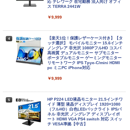
Webカメラ zoom 軽量薄型 無線 型番更
応 テレワーク 在宅勤務 法人向け オフィ
￥32,980
新で在庫処分
ス TERRA 2441W
￥9,980
￥9,999
【期間限定P15倍+最大10%OFFクーポ
4
ン】 【3年保証】HP PRODESK 400 G5
DM [新品SSD] SSD256GB メモリ8GB C
中古ノートパソコン Core i3/i5選択可 Wi
ore i5 Windows 11 Pro 中古 アウトレッ
【楽天1位！保護レザーケース付き】【タ
4
4
ndows11 Pro WPS Office 2024付き メ
ト 返品 送料無料 中古デスクトップパソ
ッチ選択】 モバイルモニター 15.6インチ
モリ8GB SSD1TB 15.6型 テンキー ビジ
コン 中古パソコン デスクトップパソコン
ノングレア 非光沢 1080PフルHD コスパ
ネス 在宅勤務 学生向け 福袋2026
デスクトップ PC ミニPC OFFICE付き
高画質 デュアルモニター サブモニター
ポータブルモニター ゲーミングモニター
リモートワーク IPS Tpye-C/mini HDMI
￥11,900
￥37,400
pc ミニPC iPhone対応
￥9,999
【★最大100%ポイント】【大特価!訳あ
新品 VETESA 一体型デスクトップパソコ
5
5
り!】【タッチパネル×Webカメラ】Pana
ン 24型フルHD液晶 Windows11 Office
sonic Let's note CF-XZ6/第7世代 Core
付き 第3世代 Core i7 メモリ16GB SSD5
i5/メモリ:8GB/SSD:128GB/12型液晶/Wi
12GB USB3.0 初期設定済み キーボー
HP P224 LED液晶モニター 21.5インチワ
5
fi/Bluetooth/Office/USB-C/HDMI/中古パ
ド・マウス付属
イド 薄型 液晶ディスプレイ 1920×1080
ソコン ノートパソコン モバイルパソコン
（フルHD）白色LEDバックライト IPSパ
Windows11 Windows10
ネル 非光沢 ノングレア ディスプレイポ
￥59,800
ート HDMI VGA PS4 switch 対応 スイッ
チ VESA準拠【中古】
￥11,999