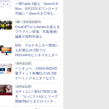
一部Fable 5超え「Qwen3.8-
Max」8月12日ダウンロード
可能に！Qwen3.8-27Bも順
次
AI
クリエイター
ChatGPTからAdobeを使える
プラグイン登場。写真/動画
編集や資料作成も
MSI、マルチモニター環境に
も好適な24.5型フル
HD/144Hzビジネスモニター
ゲーミング
ベンキュー、240Hz/WQHD
量子ドット有機ELの26.5型
ゲーミングモニターなど3機
種
ゲーミング
ガチくんに! 第427回切り抜
き「ついにスト6おじリーグ
開催/翔がときどのコーチ就
任など」