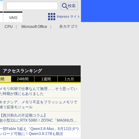
Impress サイト
全カテゴリ
CPU
Microsoft Office
アクセスランキング
時間
24時間
1週間
1カ月
メモリ8GBで仕事なんて無理……そう思ってい
た時期が僕にもありました
キオクシア、メモリ不足をフラッシュメモリで
補う拡張モジュール
【西川和久の不定期コラム】
超小型11LにRTX 5080！ZOTAC「MAGNUS
ONE」最上位機の実力を探る
一部Fable 5超え「Qwen3.8-Max」8月12日ダウ
ンロード可能に！Qwen3.8-27Bも順次