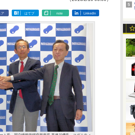
ェア
はてブ
note
LinkedIn