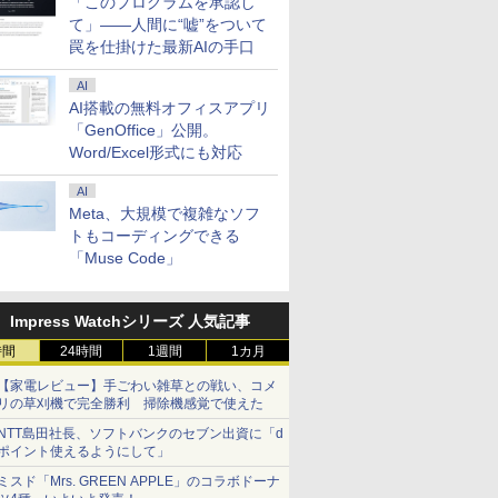
「このプログラムを承認し
て」――人間に“嘘”をついて
罠を仕掛けた最新AIの手口
AI
AI搭載の無料オフィスアプリ
「GenOffice」公開。
Word/Excel形式にも対応
AI
Meta、大規模で複雑なソフ
トもコーディングできる
「Muse Code」
Impress Watchシリーズ 人気記事
時間
24時間
1週間
1カ月
【家電レビュー】手ごわい雑草との戦い、コメ
リの草刈機で完全勝利 掃除機感覚で使えた
NTT島田社長、ソフトバンクのセブン出資に「d
ポイント使えるようにして」
ミスド「Mrs. GREEN APPLE」のコラボドーナ