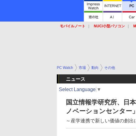
モバイルノート
NUC/小型パソコン
M
SSD
キーボード
マウス
PC Watch
市場
動向
その他
ニュース
Select Language
▼
国立情報学研究所、日本
ノベーションセンター
～産学連携で新しい価値の創出