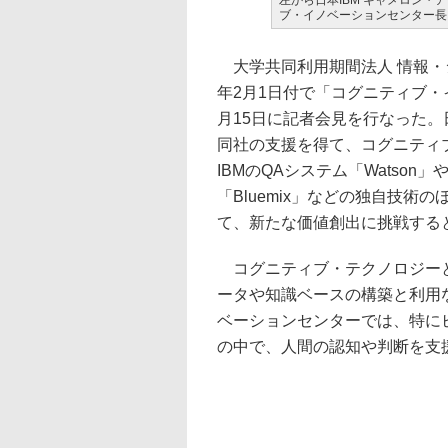
左から日本IBM キャメロン・
ブ・イノベーションセンター長
大学共同利用期間法人 情報・シス
年2月1日付で「コグニティブ
月15日に記者会見を行なった
同社の支援を得て、コグニティ
IBMのQAシステム「Watso
「Bluemix」などの独自技
て、新たな価値創出に挑戦する
コグニティブ・テクノロジーと
ータや知識ベースの構築と利用
ベーションセンターでは、特に
の中で、人間の認知や判断を支