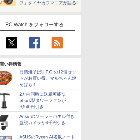
フ」をイヤカフマニアが語る
PC Watch をフォローする
買い得情報
日清焼そばU.F.O.の12個セッ
トがお買い得。マルちゃん焼
そばも！
2方向同時に送風可能な
Shark製タワーファンが
9,940円引き
Ankerのソーラーパネル付き
監視カメラが4千円引き
ASUSのRyzen AI搭載ノート