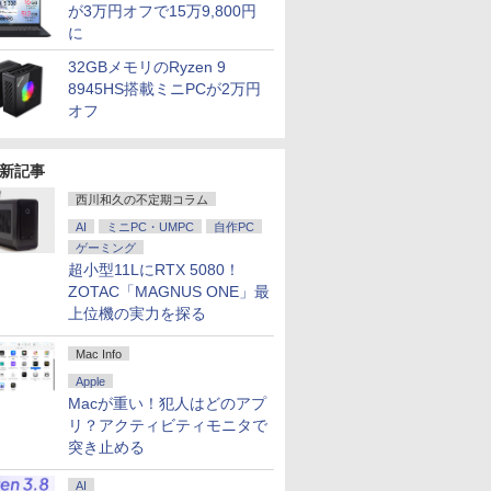
が3万円オフで15万9,800円
に
32GBメモリのRyzen 9
8945HS搭載ミニPCが2万円
オフ
新記事
西川和久の不定期コラム
AI
ミニPC・UMPC
自作PC
ゲーミング
超小型11LにRTX 5080！
ZOTAC「MAGNUS ONE」最
上位機の実力を探る
Mac Info
Apple
Macが重い！犯人はどのアプ
リ？アクティビティモニタで
突き止める
AI