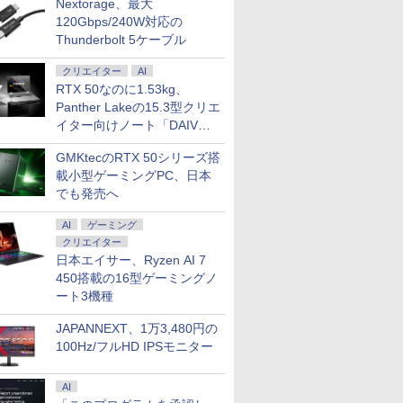
Nextorage、最大
120Gbps/240W対応の
Thunderbolt 5ケーブル
クリエイター
AI
RTX 50なのに1.53kg、
Panther Lakeの15.3型クリエ
イター向けノート「DAIV
Z5」
GMKtecのRTX 50シリーズ搭
載小型ゲーミングPC、日本
でも発売へ
AI
ゲーミング
クリエイター
日本エイサー、Ryzen AI 7
450搭載の16型ゲーミングノ
ート3機種
JAPANNEXT、1万3,480円の
100Hz/フルHD IPSモニター
AI