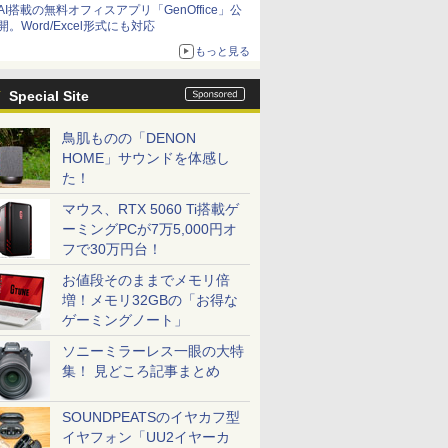
AI搭載の無料オフィスアプリ「GenOffice」公
開。Word/Excel形式にも対応
もっと見る
Special Site
鳥肌ものの「DENON
HOME」サウンドを体感し
た！
マウス、RTX 5060 Ti搭載ゲ
ーミングPCが7万5,000円オ
フで30万円台！
お値段そのままでメモリ倍
増！メモリ32GBの「お得な
ゲーミングノート」
ソニーミラーレス一眼の大特
集！ 見どころ記事まとめ
SOUNDPEATSのイヤカフ型
イヤフォン「UU2イヤーカ