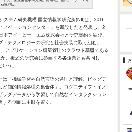
アート氏、国立情報学研究所所長 喜連川優氏、コグニティ
 石塚満氏
テム研究機構 国立情報学研究所(NII)は、2016
・イノベーションセンター」を新設したと発表し、2
。日本アイ・ビー・エム株式会社と研究契約を結び、
ブ・テクノロジーの研究と社会実装に取り組む。
n」や、アプリケーション構築管理のクラウド基盤である
術のほか、後述の研究会に参画する各企業とも共同し
お
という。
は「機械学習や自然言語の処理と理解、ビッグデ
など知的情報処理の集合体」。コグニティブ・イノ
ビッグデータから学習して自然なインタラクション
援する側面に主眼を置く。