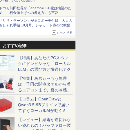
ツ4種、いよいよ発売！
ドコモ前田社長が「ahamo40GB化は検証のた
め」、料金値上げへの考え方にも言及
「リサ・ラーソン」がま口ポーチ付録、大人の
おしゃれ手帖 10月号。ジャカード織の北欧猫デ
ザイン
もっと見る
おすすめ記事
【特集】あなたのPCスペッ
クにドンピシャな「ローカル
LLM」の選び方と快適化テク
【特集】あぢぃ～もう無理
ぽ！千円の闘魂タオルから着
るエアコンまで、夏の冷感グ
ッズ一挙紹介
【コラム】OpenClawと
Qwen3.5-9Bプリインで届い
てすぐローカルAIが動くミニ
PC「SER9 Pro」
【レビュー】給電が途切れな
い優れもの！バッファロー製