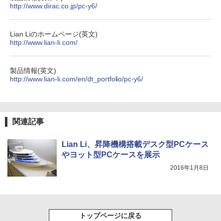
http://www.dirac.co.jp/pc-y6/
￥1,653
ONE PIECE モノクロ版 115 (ジャンプコミッ
Lian Liのホームページ(英文)
クスDIGITAL)
by Amazon 炭酸水 ラベルレス 500ml ×24本
http://www.lian-li.com/
強炭酸水 ペットボトル 500ミリリットル (Sm
art Basic)
￥594
製品情報(英文)
￥1,625
http://www.lian-li.com/en/dt_portfolio/pc-y6/
関連記事
Lian Li、昇降機構搭載デスク型PCケース
やヨット型PCケースを展示
2016年1月8日
トップページに戻る