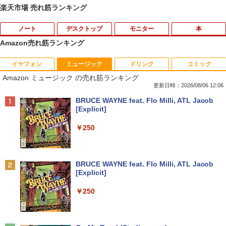
楽天市場 売れ筋ランキング
ノート
デスクトップ
モニター
本
Amazon売れ筋ランキング
イヤフォン
ミュージック
ドリンク
コミック
超得1,000円OFF｜新生活応援 豪華特典
【中古】 自作機 Z170 PRO GAMING Co
【送料無料】TF: 富士通 23.8型液晶ディ
漫画 いしぶみ 原爆が落ちてくると
1
1
1
1
Amazon ミュージック の売れ筋ランキング
付き｜最新OS対応 第8世代｜最大180日
re i7 6700K タワー型 USB3.0 HDMI ジャ
スプレイ DY24-9T / B24-9 TS/ FullHD
き、ぼくらは空を見ていた （一般書 51
保証｜Core i3 第8世代｜中古ノートパソ
ンクPC [96640]
1920x1080/ D-sub,DVI,Displayport フ
1） [ 広島テレビ放送編『いしぶみ』 ]
更新日時：2026/08/06 12:06
コン Windows11 office付き｜中古ノー
ルHD(1920×1080) 中古ディスプレイ 中
Anker Soundcore P40i オフホワイト
BRUCE WAYNE feat. Flo Milli, ATL Jacob
トパソコン 15.6 テンキー付き｜ノートパ
古モニター /24型 ワイド 液晶モニター
￥9,310
￥1,650
[Explicit]
ソコン Microsoft Office付き｜ノートパ
【3ケ月保証】
￥5,990
ソコンWindows11 第8世代
￥250
￥6,480
￥19,800
【正規永久版Office付き】【12GB+256
ちいかわ タロット 22枚のオリジナル
2
2
GB】【楽天1位連続受賞】NIPOGI mini
カード付き [ ナガノ ]
pc Intel N5030動作より安定 4C/4T 最大
Anker Soundcore P31i ブラック
BRUCE WAYNE feat. Flo Milli, ATL Jacob
3.1GHz Win11 Pro SSD ミニパソコン U
モニター 27インチ 100Hz FHD VAパネル
￥1,650
2
[Explicit]
【★最大100%ポイント】【新生活応援・
SB3.2×4 3画面 4K 高速2.4G/5GWi-Fi B
スピーカー搭載 ブルーライト軽減 ノング
2
￥4,990
2026】【Office 2019 H&B】Panasonic
T4.2 ミニPC ミニパソコン minipc
レアタイプ 壁掛け対応 省スペース 角度
￥250
Let's note CF-SZ6/第7世代 Core i5/メモ
調整 高視野角 178° Adaptive-Sync対応
リ:8GB/M.2 SSD:256GB/512GB/1TB/1
MAXZEN MJM27CH02-F100
￥39,980
2.1型/Webカメラ/USB3.0/HDMI/wi-fi/無
条解刑事訴訟法 第5版増補版 (条解シリー
3
線マウス/USBメモリ/中古パソコン/ノー
￥13,980
ズ)