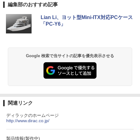
by Amazon 天然水 ラベルレス 500ml ×24本
薬屋のひとりごと 17巻 (デジタル版ビッグガ
￥23,900
編集部のおすすめ記事
(7765)
-KA76J1 16Z90Q-KA79J 16Z90Q-KA78
富士山の天然水 バナジウム含有 水 ミネラル
ンガンコミックス)
J 16Z90Q-KA78J1 16Z90Q-AA79J1 対
ウォーター ペットボトル 静岡県産 500ミリリ
応 40ピン 60Hz WQXGA 2560x1600 IPS
￥17,480
Lian Li、ヨット型Mini-ITX対応PCケース
ットル (Smart Basic)
￥770
LED LCD 液晶ディスプレイ 修理交換用
「PC-Y6」
【マラソンP5倍/10%オフクーポン】【ワ
液晶パネル
5
￥1,380
ケあり/激安商品】 中古ノートパソコン
レノボ Lenovo ThinkPad L380 第8世代
￥16,700
Core i5 メモリ8GB/16GB SSD128/256G
異世界居酒屋「のぶ」(22) (角川コミックス・
B/512GB 13.3インチ Windows11 Pro 送
エース)
【Amazon.co.jp限定】 い・ろ・は・す 2L P
料無料 保証付き
ET ラベルレス ×8本
Google 検索で当サイトの記事を優先表示させる
￥832
￥15,800
￥1,001
HUNTER×HUNTER モノクロ版 39 (ジャンプ
コミックスDIGITAL)
by Amazon 天然水ラベルレス 2L×9本
￥572
￥1,117
関連リンク
ディラックのホームページ
http://www.dirac.co.jp/
スーパーの裏でヤニ吸うふたり 9巻 (デジタル
版ビッグガンガンコミックス)
コカ・コーラ やかんの麦茶 from 爽健美茶 ラ
ベルレス 650mlPET×24本
￥810
製品情報(製作中)