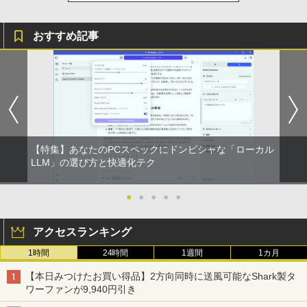
おすすめ記事
【特集】あなたのPCスペックにドンピシャな「ローカル
LLM」の選び方と快適化テク
●
●
●
●
●
アクセスランキング
1時間
24時間
1週間
1カ月
【本日みつけたお買い得品】2方向同時に送風可能なShark製タ
ワーファンが9,940円引き