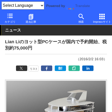
Powered by
Translate
PC Watch
半導体/周辺機器
自作PCパーツ
ケース
カテゴリ
過去記事
検索
Impressサイト
ニュース
Lian Liのヨット型PCケースが国内で予約開始、税
別約75,000円
（2016/2/2 16:03）
リスト