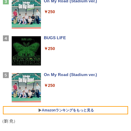
トパソコン/Windows11/Windows10
Anker Soundcore Liberty 5 ミッドナイトブ
On My Road (Stadium ver.)
ラック
[VETESA正規販売店]一体型デスクトッ
￥22,642
3
￥19,999
￥250
プパソコン 新品 22型 Windows11 Offic
￥14,990
e搭載 第2世代 Core i5 メモリ8GB SSD2
【公式限定2年保証】 モニター 23インチ
3
56GB キーボードとマウス付属
フルhd 高画質 100Hz VA ノングレア 非
光沢 スピーカー内蔵 3年保証 ディスプレ
中古ノートパソコン Toshiba dynabook
イ パソコンモニター PCモニター フルハ
￥39,999
J32 地球の歩き方 川崎市 （地球の歩
3
4
U63J 第7世代 Core i5 Windows11搭載
イビジョン 21インチ 液晶モニター アイ
【2026年アップグレード版】AOKIMI ワイヤ
BUGS LIFE
き方J） [ 地球の歩き方編集室 ]
Office付き 初期設定済み メモリ8GB/16
リスオーヤマ DT-JF * 安心延長保証対象
レスイヤホン bluetooth イヤホン V12 小型
GB SSD256GB/512GB/1TB 新品換装済
軽量 ブルートゥースHi-Fi 最大36時間再生 ぶ
￥250
￥2,310
み 13.3インチ液晶 軽量 モバイルPC USB
るーとゅーす コードレス ENCノイズキャン
￥14,500
中古パソコン 中古 デスクトップパソコン
4
3.0ポート 無線LAN WiFi 在宅勤務 テレ
セリング 自動ペアリング Type-C充電 マイク
Office付き 液晶セット 高解像度 初期設
ワーク
付き 防水 タッチ式音量調整 スポーツ/通勤/通
定済み 見やすい 人気商品 Windows11 P
学/WEB会議(ホワイト)
ro DELL OptiPlex 7060 Core i5 16GB 2
￥21,800
2インチ 中古 パソコン デスクトップパソ
【BenQ公式店】BenQ ベンキュー GW2
On My Road (Stadium ver.)
パックンの森のお金塾こども投資セット
4
5
￥1,964
コン
791 27インチ アイケアモニター Full HD/
[ パトリック・ハーラン ]
IPS/HDMI/DP/ブルーライト軽減プラス/
￥250
フリッカーフリー/ティルト機能/27型 PC
￥50,999
￥3,300
【最新Office2024】中古ノートパソコン
モニター
Xiaomi シャオミ REDMI Buds 8 Lite ワイヤ
4
office搭載 東芝 dynabook R73 高性能
レスイヤホン Bluetooth 5.4 ノイズキャンセ
インテル 第7世代 Core i5 メモリ16GB
リング ANC 36時間再生
￥16,621
爆速SSD 512GB 13.3型 LED液晶 HDMI
Amazonランキングをもっと見る
ミニPC 中古デスクトップ DELL Optiple
5
端子 USB3.0 Wi-Fi Bluetooth 軽量 モバ
￥2,980
x 5060 micro Windows11 Pro Core i5 8
イルPC 初期設定済み 届いてすぐ使える
（劉 尭）
500T メモリ 4GB SSD 128GB 本体 / 3ヶ
Windows11 Pro 64bit 厳選中古ノート
月保証 中古パソコン 中古PC 中古デスク
Yoothi 互換品 液晶 16.0インチ LGエレ
5
トップパソコン 初期設定済み office付き
クトロニクス LG gram 16Z90Q 16Z90Q