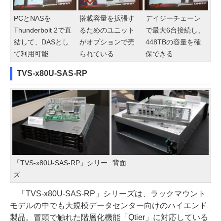
PCとNASを
搭載容量を拡張す
デイジーチェーン
Thunderbolt 2で直
るためのユニット
で最大6台接続し、
結して、DASとし
がオプションで売
448TBの容量を確
て利用可能
られている
保できる
TVS-x80U-SAS-RP
「TVS-x80U-SAS-RP」シリー
背面
ズ
「TVS-x80U-SAS-RP」シリーズは、ラックマウント
モデルの中でも大規模データセンター向けのハイエンド
製品。冒頭で触れた階層化機能「Qtier」に対応している