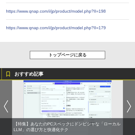
スーパーの裏でヤニ吸うふたり 9巻 (デジタル
版ビッグガンガンコミックス)
https://www.qnap.com/i/jp/product/model.php?II=198
￥810
https://www.qnap.com/i/jp/product/model.php?II=179
ONE PIECE モノクロ版 115 (ジャンプコミッ
クスDIGITAL)
トップページに戻る
￥594
おすすめ記事
【特集】あなたのPCスペックにドンピシャな「ローカル
LLM」の選び方と快適化テク