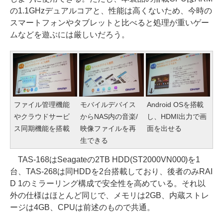
の1.1GHzデュアルコアと、性能は高くないため、今時の
スマートフォンやタブレットと比べると処理が重いゲー
ムなどを遊ぶには厳しいだろう。
ファイル管理機能
モバイルデバイス
Android OSを搭載
やクラウドサービ
からNAS内の音楽/
し、HDMI出力で画
ス同期機能を搭載
映像ファイルを再
面を出せる
生できる
TAS-168はSeagateの2TB HDD(ST2000VN000)を1
台、TAS-268は同HDDを2台搭載しており、後者のみRAI
D 1のミラーリング構成で安全性を高めている。それ以
外の仕様はほとんど同じで、メモリは2GB、内蔵ストレ
ージは4GB、CPUは前述のもので共通。