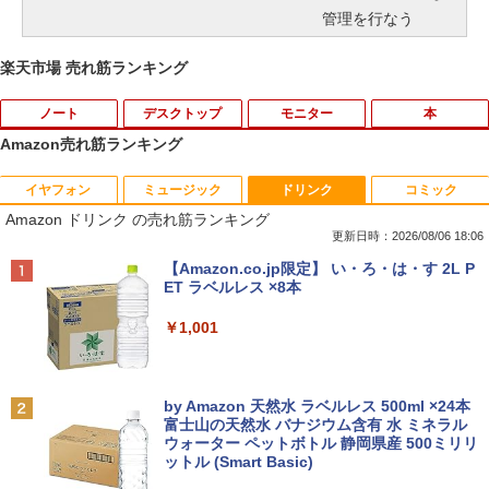
管理を行なう
楽天市場 売れ筋ランキング
ノート
デスクトップ
モニター
本
Amazon売れ筋ランキング
イヤフォン
ミュージック
ドリンク
コミック
【中古】第4世代 Core i3搭載ノートパソ
Magic Trackpad 2 用 トラックパッド 保
【マラソンセール期間中ポイント5倍】中
[新品]はじめての世界名作えほん えほん
1
1
1
1
Amazon ドリンク の売れ筋ランキング
コン 500GB 4GBメモリ DVDマルチドラ
護フィルム OverLay Protector for Magi
古モニター 19インチ スクエア 液晶ディ
のおうち(1～40巻)
イブ 15.6インチ Wi-Fi 【Windows10】
c Trackpad 2保護 フィルム シート シー
スプレイ VGA / DVI端子 店長おまかせ ケ
更新日時：2026/08/06 18:06
MS 365 Office Web 注目PC [105]
ル フィルター アンチグレア サラサラ マ
ーブル付き サブモニターにおすすめ 動作
￥26,400
Anker Soundcore P40i オフホワイト
BRUCE WAYNE feat. Flo Milli, ATL Jacob
【Amazon.co.jp限定】 い・ろ・は・す 2L P
ウス 低反射 タッチパッド トラックパッ
確認済み 30日保証 送料無料
[Explicit]
ET ラベルレス ×8本
ド ミヤビックス
￥8,800
￥5,990
￥3,300
￥250
￥1,001
￥998
ヒロシマ 消えたかぞく （ポプラ社の絵
2
本 67） [ 指田 和 ]
中古パソコン | Lenovo | ThinkPad L57
2
0 | Windows11 | ノートPC | 一年保証 |
PHILIPS/フィリップス 241V8/11 / 23.8型
2
￥1,815
Anker Soundcore P31i ブラック
BRUCE WAYNE feat. Flo Milli, ATL Jacob
by Amazon 天然水 ラベルレス 500ml ×24本
第7世代 | Core i5 7200U 2.5(～最大3.1)
【★ランキング第1位獲得商品!!★】 デス
ワイド 液晶ディスプレイ FullHD/HDMI
2
[Explicit]
富士山の天然水 バナジウム含有 水 ミネラル
GHz | MEM:8GB | HDD:500GB | DVDマ
クトップパソコン ★店長おまかせ 最新
ケーブル標準添付【中古/送料無料】※沖
ウォーター ペットボトル 静岡県産 500ミリリ
￥4,990
ルチ | 無線LAN:あり | テンキー | Win11P
Windows11 Office付 第六世代 Core-i5
縄、離島を除く
ットル (Smart Basic)
￥250
ro64Bit | ACアダプター付属
Core-i7 変更可 八世代 十世代にも対応
高速 SSD128GB DVDドライブ 中古パソ