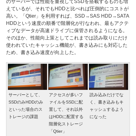
のサーバーでは性能を重視してSSDを搭載するものも増
えているが、それでもHDDと比べれば圧倒的にコストが
高い。「Qtier」を利用すれば、SSD→SAS HDD→SATA
HDDという速度の順番で階層化が行なわれ、最もアクテ
ィブなデータが高速ドライブに保管されるようになる。
そのほか、性能向上策としてこれまでは読み取りにだけ
使われていたキャッシュ機能が、書き込みにも対応した
ため、書き込み速度が向上した。
サーバーとして、
アクセスが多いフ
読み込みだけでな
SSDのみHDDのみ
ァイルをSSDに配
く、書き込みもキ
といった場合のス
置して、それ以外
ャッシュするよう
トレージの課題
はHDDに配置する
になった
階層化ストレージ
「Qtier」