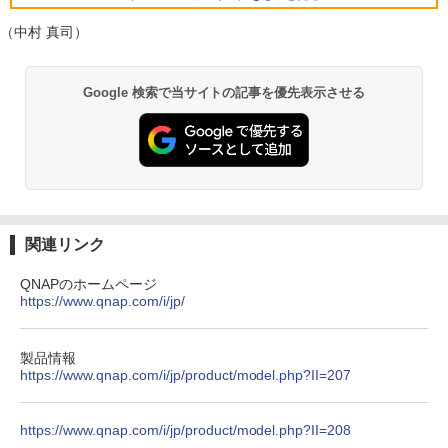
【楽天1位！保護レザーケース付き】【タ
5
マイクロソフト 法人向け Surface Pro 1
ッチ選択】 モバイルモニター 15.6インチ
（中村 真司）
5
2 インチ キーボード ストーン グレー EP
FUJITSU/富士通 ESPRIMO D7010/E【G
ノングレア 非光沢 1080PフルHD コスパ
5
2-32891
TX1650/Intel Core i5-10500/8GB(DDR
高画質 デュアルモニター サブモニター
薬屋のひとりごと 17巻 (デジタル版ビッグガ
4)/M.2 SSD512GB/DVD-RW/Win11 Pro-
ポータブルモニター ゲーミングモニター
Google 検索で当サイトの記事を優先表示させる
ンガンコミックス)
64bit】中古/送料無料 ※沖縄、離島を除
リモートワーク IPS Tpye-C/mini HDMI
￥25,278
く
pc ミニPC iPhone対応
￥770
￥33,000
￥9,999
異世界居酒屋「のぶ」(22) (角川コミックス・
エース)
関連リンク
￥832
QNAPのホームページ
https://www.qnap.com/i/jp/
HUNTER×HUNTER モノクロ版 39 (ジャンプ
コミックスDIGITAL)
製品情報
https://www.qnap.com/i/jp/product/model.php?II=207
￥572
https://www.qnap.com/i/jp/product/model.php?II=208