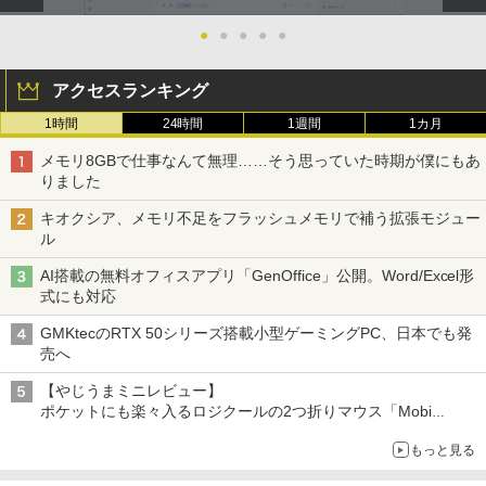
●
●
●
●
●
アクセスランキング
1時間
24時間
1週間
1カ月
メモリ8GBで仕事なんて無理……そう思っていた時期が僕にもあ
りました
キオクシア、メモリ不足をフラッシュメモリで補う拡張モジュー
ル
AI搭載の無料オフィスアプリ「GenOffice」公開。Word/Excel形
式にも対応
GMKtecのRTX 50シリーズ搭載小型ゲーミングPC、日本でも発
売へ
【やじうまミニレビュー】
ポケットにも楽々入るロジクールの2つ折りマウス「Mobi
Fold」。その気になるギミックとは？
もっと見る