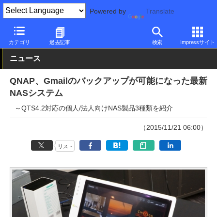
Powered by
Translate
PC Watch
半導体/周辺機器
NAS
QNAP
カテゴリ
過去記事
検索
Impressサイト
ニュース
QNAP、Gmailのバックアップが可能になった最新
NASシステム
～QTS4.2対応の個人/法人向けNAS製品3種類を紹介
（2015/11/21 06:00）
リスト