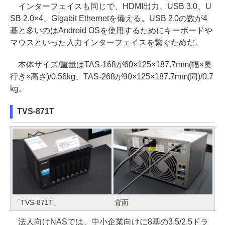
インターフェイスも同じで、HDMI出力、USB 3.0、U
SB 2.0×4、Gigabit Ethernetを備える。USB 2.0の数が4
基と多いのはAndroid OSを使用するためにキーボードや
マウスといった入力インターフェイスを繋ぐためだ。
本体サイズ/重量はTAS-168が60×125×187.7mm(幅×奥
行き×高さ)/0.56kg、TAS-268が90×125×187.7mm(同)/0.7
kg。
TVS-871T
「TVS-871T」
背面
法人向けNASでは、中小企業向けに8基の3.5/2.5ドラ