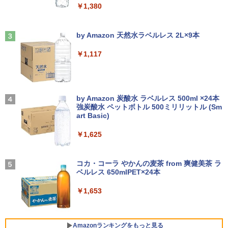
￥5,500
情報社会と情報技術 （身近なモノやサー
￥1,380
3
コン 中古デスクトップパソコン PC 本体
￥9,980
ビスから学ぶ「情報」教室1） [ 土屋 誠
中古PC Win11 中古
司 ]
Anker Soundcore Liberty 5 ミッドナイトブ
On My Road (Stadium ver.)
ラック
by Amazon 天然水ラベルレス 2L×9本
￥15,800
PHILIPS 241V8 LED液晶モニター 23.8
3
￥2,750
￥250
中古ノートパソコン 富士通 LIFEBOOK
インチワイド ブラック 1920×1080 （フ
3
￥14,990
￥1,117
U938 第7世代 Core i5 Windows11 Pro
ルHD）16:9 IPSパネル 非光沢 ノングレ
Office 2024付き メモリ8GB SSD256G
ア 液晶ディスプレイ HDMI VGA VESA準
B/1TB選択可 13.3型 軽量 モバイル ビジ
【中古デスクトップPC】ESPRIMO D58
拠 PS4 switch 対応 スイッチ 【中古】
3
STAR WARS マンダロリアンとグローグ
4
ネス 在宅勤務 学生向け
8/CX FMVD4505HP / Core i3-8100 / 8G
ー [ ジェフリー・ブラウン ]
B / 2.5" SSD 240GB / Windows 11 / WP
【2026年アップグレード版】AOKIMI ワイヤ
On My Road (Stadium ver.)
￥6,500
S Office 2 / DVD-RW
レスイヤホン bluetooth イヤホン V12 小型
by Amazon 炭酸水 ラベルレス 500ml ×24本
￥12,980
￥1,870
軽量 ブルートゥースHi-Fi 最大36時間再生 ぶ
強炭酸水 ペットボトル 500ミリリットル (Sm
￥250
るーとゅーす コードレス ENCノイズキャン
art Basic)
￥16,980
セリング 自動ペアリング Type-C充電 マイク
モバイルモニター 15.6インチ InnoView
4
付き 防水 タッチ式音量調整 スポーツ/通勤/通
￥1,625
8月5日限定10倍＆抽選10000P！｜2021
モバイルディスプレイ 自立型 1920*1080
4
学/WEB会議(ホワイト)
年モデル！高性能ノートパソコン Windo
FHD ポータブルモニター IPS液晶パネル
幽冥の岸 十二国記 （新潮文庫） [ 小野
5
ws11 富士通 LIFEBOOK A5511 第11世
ミニPC Dell HP Lenovo 高速CPU 第8世
薄型 軽量 持ち運び 壁掛けに対応 Switc
BUGS LIFE
4
不由美 ]
￥1,964
代Celeron 6305U最大メモリ32GB 秒速
代 Corei3/i5-8500T メモリ最大16GB SS
h/PS3/PS4/PS5/Xbox One/PC/スマホ/U
コカ・コーラ やかんの麦茶 from 爽健美茶 ラ
起動新品SSD2TB テンキー内蔵 15.6型大
D1TB 二画面デュアル アウトレット オフ
SBType-C/標準HDMI対応【選べる種
ベルレス 650mlPET×24本
￥250
￥825
画面 ノートパソコン中古 オフィス付き
ィス付き 最新MSOffice2024可 Win11Pr
類】タッチ/ケース付き/4Kタイプ
Microsoftoffice2024可 送料無料 WIFI
o 中古パソコンデスクトップパソコン ミ
Xiaomi シャオミ REDMI Buds 8 Lite ワイヤ
￥1,653
ニPC デル 中古パソコンデスクトップPC
レスイヤホン Bluetooth 5.4 ノイズキャンセ
￥8,980
リング ANC 36時間再生
￥15,120
￥17,888
￥2,980
Amazonランキングをもっと見る