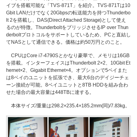
イブを搭載可能な「TVS-871T」を紹介。TVS-871Tは10
Gbit LANだけでなく20Gbpsの転送能力を持つThunderbo
lt 2を搭載し、DAS(Direct Attached Storage)として使え
るのが特徴。ThunderboltをブリッジさせるIP over Thun
derboltプロトコルをサポートしているため、PCと直結し
てNASとして通信できる。価格は約50万円とのこと。
CPUはCore i7-4790Sとかなり豪華で、メモリは16GB
を搭載。インターフェイスはThunderbolt 2×2、10Gbit Et
hernet×2、Gigabit Ethernet×4。オプションで5ベイまた
は8ベイのユニットを拡張でき、最大6台のデイジーチェ
ーン接続が可能。8ベイユニットと8TB HDDを組み合わ
せた場合の最大容量は448TBに達する。
本体サイズ/重量は298.2×235.4×185.2mm(同)/7.83kg。