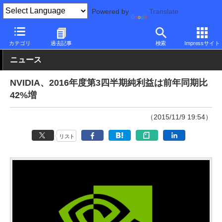
Powered by
Translate
PC Watch
半導体/周辺機器
GPU
NVIDIA
カテゴリ
過去記事
検索
Impressサイト
ニュース
NVIDIA、2016年度第3四半期純利益は前年同期比
42%増
（2015/11/9 19:54）
リスト