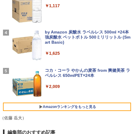
￥250
【期間限定5%OFFクーポン 8/12 10時ま
3
￥14,990
￥1,117
で】 モニター 27インチ 100Hz FHD VA
￥30,030
＼★最大2555円OFFクーポン★／【テン
パネル スピーカー搭載 ブルーライト軽減
3
キー搭載内蔵】中古ノートパソコン 東芝
ノングレアタイプ 壁掛け対応 省スペース
dynabook B55 シリーズ 15.6インチ Co
超得2,500円OFF&P2倍｜Windows11正
角度調整 高視野角 178° Adaptive-Sync
3
re i5 第6世代 メモリ8 GSSD128G Wind
式対応｜楽天1位｜最大180日保証｜CPU
対応 MAXZEN MJM27CH02-F100
【2026年アップグレード版】AOKIMI ワイヤ
On My Road (Stadium ver.)
オレンジページ 2026 10/17号増刊＜グレ
4
ows11 DVDドライブ Bluetooth HDMI O
第8世代｜HP 中古デスクトップパソコン
レスイヤホン bluetooth イヤホン V12 小型
by Amazon 炭酸水 ラベルレス 500ml ×24本
ー＞ [雑誌]
ffice付き 中古パソコン 中古ノートPC 整
Windows11 office付き｜メモリ8GB SS
軽量 ブルートゥースHi-Fi 最大36時間再生 ぶ
強炭酸水 ペットボトル 500ミリリットル (Sm
￥13,980
￥250
備済み
D256GB HDD500GB｜ デスクトップ Mi
るーとゅーす コードレス ENCノイズキャン
art Basic)
￥1,689
crosoft office 第8世代以降｜セット購入
セリング 自動ペアリング Type-C充電 マイク
可能｜デスクトップ 中古｜中古PC
付き 防水 タッチ式音量調整 スポーツ/通勤/通
￥14,555
￥1,625
学/WEB会議(ホワイト)
モニター 21.5インチ/23.8インチ/27イン
4
￥34,800
チ フルhd 高画質 100Hz VA ノングレア
On My Road (Stadium ver.)
￥1,964
非光沢 スピーカー内蔵 3年保証 ディスプ
コカ・コーラ やかんの麦茶 from 爽健美茶 ラ
【 限定生産・特典つき 】YUZURU2027
5
レビュー投稿 5年保証｜MS Office 2024
レイ パソコンモニター PCモニター フル
ベルレス 650mlPET×24本
4
￥250
羽生結弦カレンダー卓上版 [ 能登 直 ]
H&B 搭載｜中古 ノートパソコン Windo
ハイビジョン 21インチ 液晶モニター ア
ws11 Office付｜スペック Core i5 第7世
デスクトップパソコン Windows11 Offic
イリスオーヤマ DT-JF *
Xiaomi シャオミ REDMI Buds 8 Lite ワイヤ
4
￥2,009
￥2,750
代 メモリ 8GB 大容量 HDD 500GB テン
e付き パソコン 新品｜インテル 第14世代
レスイヤホン Bluetooth 5.4 ノイズキャンセ
キー DVDドライブ搭載 CD DVD 再生可
Core i5-6500 i5 i7-14700F｜ SSD 256G
リング ANC 36時間再生
￥11,980
｜中古パソコン 中古ノートパソコン 中古
B～2TB｜メモリ 8～64GB DDR4/5｜ デ
PC オフィス搭載
スクトップPC 2年保証 激安 高性能 ゲー
￥3,480
Amazonランキングをもっと見る
ム 本体のみ PC 高スペッ 初期設定済み
￥19,800
【2026年最新改良版・高級金属製】【タ
（佐藤 岳大）
5
￥45,700
ッチ選択】モバイルモニター 15.6インチ
タッチパネル ワイヤレス接続 電池内蔵
薬屋のひとりごと 17巻 (デジタル版ビッグガ
編集部のおすすめ記事
自立スタンド モバイルモニター スタンド