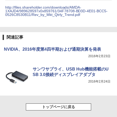
http://files.shareholder.com/downloads/AMDA-
1XAJD4/989628597x0x859761/34F78708-BD3D-4E01-BCC5-
スーパーの裏でヤニ吸うふたり 9巻 (デジタル
0526C8530B11/Rev_by_Mkt_Qtrly_Trend.pdf
版ビッグガンガンコミックス)
￥810
関連記事
NVIDIA、2016年度第4四半期および通期決算を発表
2016年2月23日
サンワサプライ、USB Hub機能搭載のU
SB 3.0接続ディスプレイアダプタ
2016年2月24日
トップページに戻る