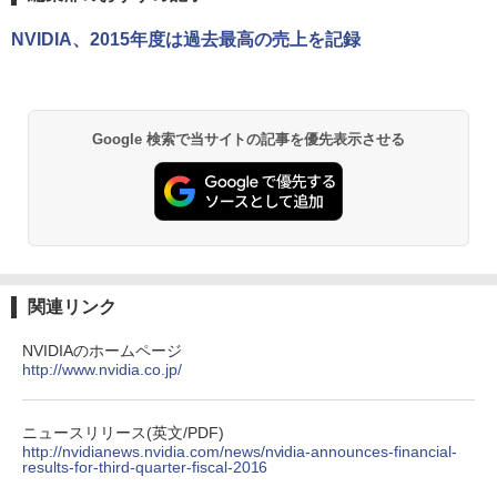
ンガンコミックス)
MS限定クーポンあり! 【Win11正式対
ゲーミングモニター 1080PフルHD 高画
5
応】Webカメラ&テンキー付き ノートパ
【中古】初心者も安心！おまかせゲーミ
質 デュアルモニター サブモニター ポー
5
NVIDIA、2015年度は過去最高の売上を記録
￥770
ソコン 中古 パソコン メモリ 8GB 最大3
ングセット SILVER 中古デスクトップPC
タブルモニター 選べる9パータン
2GB 新品 SSD 256GB 高性能 第8世代 C
eスポーツ入門 Geforce GT1030搭載！
ore i5搭載 DVD 中古ノートパソコン Win
Win11 Office 24型液晶 ゲーミングキー
￥14,580
dows11 Pro 店長オススメ おまかせ 15.6
ボード・マウス[8世代 Corei5 8GB SSD2
型 無線LAN office付き 2026 福袋 ギフト
56GB]：良品
異世界居酒屋「のぶ」(22) (角川コミックス・
Google 検索で当サイトの記事を優先表示させる
エース)
￥29,800
￥65,980
￥832
ONE PIECE モノクロ版 115 (ジャンプコミッ
クスDIGITAL)
関連リンク
￥594
NVIDIAのホームページ
http://www.nvidia.co.jp/
HUNTER×HUNTER モノクロ版 39 (ジャンプ
コミックスDIGITAL)
ニュースリリース(英文/PDF)
http://nvidianews.nvidia.com/news/nvidia-announces-financial-
results-for-third-quarter-fiscal-2016
￥572