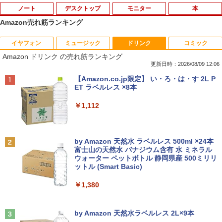
ノート
デスクトップ
モニター
本
Amazon売れ筋ランキング
イヤフォン
ミュージック
ドリンク
コミック
【今だけ】全品ポイント10倍 お買い物マ
「3500U/4300Uより速い」 NiPoGi ミニ
【中古良品】【安心保証】Princeton 21.
ちいかわ なんか小さくてかわいいやつ
1
1
1
1
Amazon ドリンク の売れ筋ランキング
ラソン★8/4～8/11★中古パソコン ノー
pc Ryzen Embedded R2544初登場 8G
5型ワイドカラー液晶ディスプレイ PTF
（7）なんか飛び出ていろいろ貼れるフォ
トPC Lenovo ThinkPad E590 Core i3 8
B+256GB 4TB拡張可 mini pc Windows
WDE-22W / PTFBDE-22W ブラック/ ホ
トアルバム付き特装版 （講談社キャラク
更新日時：2026/08/09 12:06
145U メモリ8GB / 16GB / 32GB SSD M.
11 Pro 動作より高速 4K×3画面出力 ミニ
ワイト色 スピーカー搭載 プリンストン
ターズA） [ ナガノ ]
Anker Soundcore P40i オフホワイト
BRUCE WAYNE feat. Flo Milli, ATL Jacob
【Amazon.co.jp限定】 い・ろ・は・す 2L P
2 PCIe256GB / 512GB / 1TB Windows1
パソコン HDMI2.0+DP1.4 静音性 小型pc
[Explicit]
ET ラベルレス ×8本
1 Pro 64bit【送料無料】【1年保証】
豊富な端子Type-C USB3.2 有線LAN WI
￥4,050
￥3,630
￥7,990
FI5/BT4.2 省電力 オフィス/学習向け P2
￥250
￥1,112
￥15,800
￥33,800
【タッチ式選べる 携帯式】モバイルモニ
100日後に英語がものになる1日10分 ネ
2
2
ター 14インチ フルHD IPSパネル 非光沢
イティブ英語書き写し [ ブレット・リン
Anker Soundcore P31i ブラック
BRUCE WAYNE feat. Flo Milli, ATL Jacob
by Amazon 天然水 ラベルレス 500ml ×24本
【マラソンセール期間中ポイント5倍】
タッチ式/非タッチ式選択可能 Type-C対
ゼイ ]
2
[Explicit]
富士山の天然水 バナジウム含有 水 ミネラル
【OSなし】 中古ノートパソコン 第8世代
【全商品10%OFF+P5倍】Dell OptiPlex
応 HDMI VESA対応 モニター 持ち運び
2
ウォーター ペットボトル 静岡県産 500ミリリ
￥5,990
Core i5 富士通 LIFEBOOK A579/B メモ
3070 Micro 第9世代 Core i5 Windows1
サブディスプレイ デュアルモニター テレ
￥1,980
ットル (Smart Basic)
￥250
リ8GB HDD500GB 15.6インチ HDMI テ
1 Pro メモリ 8GB/16GB SSD 256GB/51
ワーク ミニPC対応 EVICIV
ンキー DVD-ROM 初期設定済 すぐ使え
2GB USB無線LANアダプター付属 HDMI
￥1,380
る 7日保証 送料無料 2営業日以内に発送
DisplayPort WPS Office付き デスクト
￥11,999
ップパソコン ミニPC 中古パソコン 小型
楽譜 【取寄品】UN275 輸入 フラッシン
3
コンパクト デスクトップPC
Anker Soundcore Liberty 5 ミッドナイトブ
見知らぬ糸
￥17,980
グ・ウィンズ【メール便不可商品】【沖
ラック
by Amazon 天然水ラベルレス 2L×9本
縄・離島以外送料無料】
￥35,000