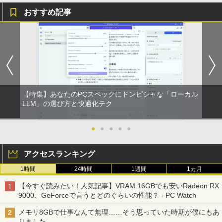
おすすめ記事
【特集】あなたのPCスペックにドンピシャな「ローカル
LLM」の選び方と快適化テク
●
●
●
●
●
アクセスランキング
1時間
24時間
1週間
1カ月
【今すぐ読みたい！人気記事】VRAM 16GBでも安いRadeon RX
9000、GeForceで言うとどのぐらいの性能？ - PC Watch
メモリ8GBで仕事なんて無理……そう思っていた時期が僕にもあ
りました