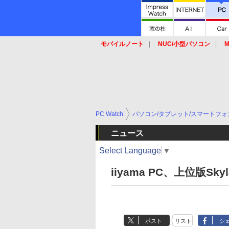
モバイルノート
NUC/小型パソコン
M
SSD
キーボード
マウス
PC Watch
パソコン/タブレット/スマートフォ
ニュース
Select Language
▼
iiyama PC、上位版S
ポスト
リスト
シ