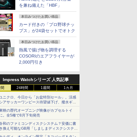
を兼ね備えた「HBF」
本日みつけたお買い得品
カード付きの「プロ野球チッ
プス」が24袋セットでオトク
本日みつけたお買い得品
熱風で揚げ物を調理する
COSORIのエアフライヤーが
2,000円引き
Impress Watchシリーズ 人気記事
時間
24時間
1週間
1カ月
ユニクロ、今日から「お盆特別セール」。涼感
シアサッカーワンピース待望値下げ、撥水ギア
ショーツは1990円に
東映の歴代オープニング映像がカプセルトイ
に。全5種で8月下旬発売
令和のファミコンディスクシステム？安価に書
き換え可能なGB用「しましまディスクシステ
ム」
カルディ、オンライン限定「ネコバッグ＆タン