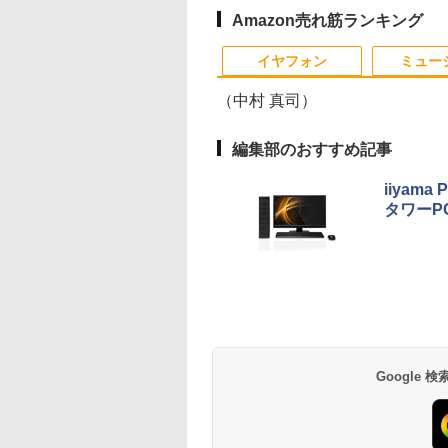
B3.0/HDMI/wi-
2.5GbpsLAN
SUPER / Ti / RTX3050
HD（1,920×1,080）IPS
SSD:256GB(新品) | 光
ップ 中古 安心保証 初
超軽量 600g スピー
ffice/無線マウ
i6 HDMI 省エネ 小
/ RTX3060Ti
方式 USB Type-C Mini
学ドライブ:非搭載 | 無
期設定不要
ー内蔵 Type-C/HDMI
Amazon売れ筋ランキング
SBメモリ/中古パソ
ソコン オフィス
Windows11 店長おす
HDMI カバースタンド
線LAN:あり | Webカメ
接続 PS5/Switch/PC
/ノートパソコ
ミングpc Ryzen
すめ ハイコスパ 綺麗
3年保証 国内サポート
ラ内蔵 | テンキー |
マホ対応
イヤフォン
ミュー
ndows11/Windows10
c minipc office
Zen3
Win11Pro64Bit | ACア
 LPDDR5
ダプター付属
（中村 真司）
0MT/s
編集部のおすすめ記事
iiyam
タワーP
Anker Soundcore
BRUCE WAYNE feat.
by Amazon 天然水
薬屋のひとりごと 17
Anker Soundcore
BRUCE WAYNE feat
【Amazon.co.jp限
異世界居酒屋「の
P40i オフホワイト
Flo Milli, ATL Jacob
ラベルレス 500ml
巻 (デジタル版ビッグ
P31i ブラック
Flo Milli, ATL Jacob
定】 い・ろ・は・す
ぶ」(22) (角川コミッ
[Explicit]
×24本 富士山の天然
ガンガンコミックス)
[Explicit]
2L PET ラベルレス
クス・エース)
￥7,990
￥5,990
水 バナジウム含有 水
×8本
￥250
￥1,380
￥770
￥250
￥1,112
￥832
ミネラルウォーター
ペットボトル 静岡県
産 500ミリリットル
Google
(Smart Basic)