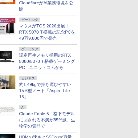
 HDMI
モリ 8GB SSD 256GB
プレイ HDMI 144hz pc
SSD256GB
でに決済確認が取れた
ト VRB対応 ブルーラ
デスクトップパソコン
ー/USB3.0/HDMI/wi-
出力 2.5GbpsLAN
SUPER / T
HD（1,920
CloudflareがAI業務環境を公
量 モバイル
｜店長厳選 Lenovo
モニター Adaptive-
HDD500GB｜ デスク
ら即日出荷)
イト低減 HDMI 2.0
中古 パソコン【30日保
fi/Office/無線マウ
WiFi6 HDMI 省エネ 小
/ RTX3060
方式 USB T
開
勤務 学
ThinkPad 15.6型
Sync ブラック
トップ Microsoft
DisplayPort v1.4 Acer
証】180683
ス/USBメモリ/中古パソ
型パソコン オフィス
Windows
HDMI カ
Bluetooth Wi-Fi 無線
MAXZEN MJM27IC01
office 第8世代｜セッ
Display Widget Nitro
コン/ノートパソコ
ゲーミングpc Ryzen
すめ ハイ
3年保証 
ゲーミング
｜中古 パソコン 中古
MJM27IC04-F144 マク
ト購入可能｜デスクト
3年保証(パネルは1年)
ン/Windows11/Windows10
みにpc minipc office
Zen3
マウスがTGS 2026出展！
PC Word Excel
スゼン
ップ 中古｜中古PC｜
KG241YX3bmipx
静音 LPDDR5
中古デスクトップ
RTX 5070 Ti搭載の記念PCを
5500MT/s
49万9,800円で発売
ゲーミング
認定再生メモリ採用のRTX
5080/5070 Ti搭載ゲーミング
PC、ユニットコムから
ビジネス
約1.49kgで持ち運びやすい
15.6型ノート「Aspire Lite
15」
AI
Claude Fable 5、格下モデル
に回される不満が85%減。生
物学の質問で
HBMの速さとSSDの大容量