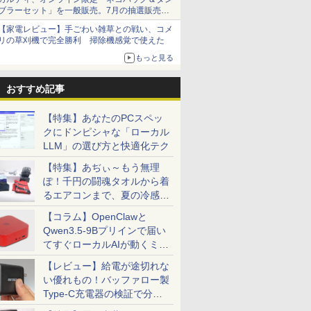
ブラーセット」を一般販売。7月の抽選販売の
当選無効分
【家電レビュー】手ごわい雑草との戦い、コメ
リの草刈機で完全勝利 掃除機感覚で使えた
もっと見る
おすすめ記事
【特集】あなたのPCスペッ
クにドンピシャな「ローカル
LLM」の選び方と快適化テク
【特集】あぢぃ～もう無理
ぽ！千円の闘魂タオルから着
るエアコンまで、夏の冷感グ
ッズ一挙紹介
【コラム】OpenClawと
Qwen3.5-9Bプリインで届い
てすぐローカルAIが動くミニ
PC「SER9 Pro」
【レビュー】給電が途切れな
い優れもの！バッファロー製
Type-C充電器の検証で分か
ったこと