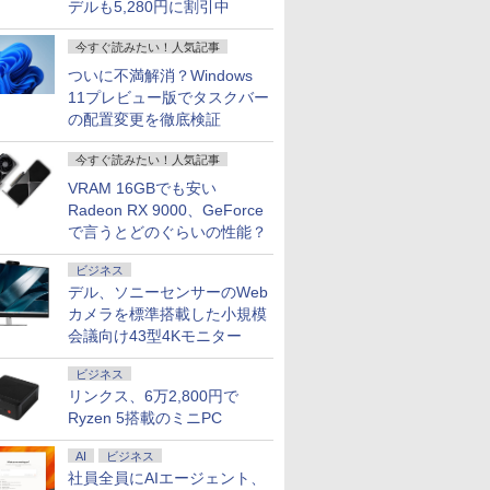
デルも5,280円に割引中
今すぐ読みたい！人気記事
ついに不満解消？Windows
11プレビュー版でタスクバー
の配置変更を徹底検証
今すぐ読みたい！人気記事
VRAM 16GBでも安い
Radeon RX 9000、GeForce
7
7
7
7
8
8
8
8
9
9
9
9
10
10
10
10
で言うとどのぐらいの性能？
ビジネス
デル、ソニーセンサーのWeb
カメラを標準搭載した小規模
会議向け43型4Kモニター
ソコン パ
nkCenter
サー 液晶デ
ック (1-
レビュー投稿 5年保証
【期間限定5%OFFクー
キングダム 80 （ヤン
超得2,000円OFF&P2
新品 ノートパソコン
Acer ゲーミングモニタ
角川まんが学習シリー
送料無料 2019年モデ
【★最大100%ポイン
▼【限定クーポン付
Echo Show 10 (エコー
【送料無料】マンダロ
Xiaomi 
【中古ゲー
【エントリ
ハイキュー
ビジネス
s note
l【第10世代
.8
 全巻セッ
｜MS Office 2024
ポン 8/12 10時まで】
グジャンプコミック
倍｜楽天1位｜最大180
office2019 付き
ー 23.8インチ フルHD
ズ 日本の歴史 全16
ル DELL OPTIPLEX
ト】【新生活応援・
き！】OEM Key保証
ショー10) 第2世代 ス
リアンとグローグー／
REDMI Pad
構成が選択
★8/11 01
ット(1-45
リンクス、6万2,800円で
re i5
00/メモリ
H&B 搭載｜中古ノー
モニター 27インチ
ス） [ 原 泰久 ]
日保証｜Core i5 第8世
Windows11 Pro オフ
200Hz 0.5ms(GTG) 広
巻+別巻5冊定番セット
3080 Micro 単体 超小
2026】【Office 2019
ミニPC【Intel i5
クリーン付きスマート
ジェフリー・ブラウン
6+128G
Ryzen7 R
【ポイント5
プコミックス
ro
GB(M.2NVMe)+HDD500GB/Win11Pro-
1ms)(ブラ
トパソコン
144Hz FHD pcモニタ
代｜富士通 中古デスク
Ryzen 5搭載のミニPC
ィス搭載 14.1インチ
視野角 モニター VA 非
[ 山本 博文 ]
型デスク Windows11
H&B】NEC VersaPro/
12500H
スピーカーwith Alexa
／とみながあきこ
パープル 11
新品ケース
10】モニター
春一 ]
￥29,800
￥13,480
￥770
￥29,800
￥29,800
￥14,230
￥23,760
￥37,800
￥29,800
￥85,800
￥14,980
￥1,870
￥29,981
￥85,980
￥17,930
￥25,828
4付き メモ
-RW】中古、
YGBMIX
Windows11 Office付
ー フリッカーレス
トップパソコン
WEBカメラ内蔵 【到
光沢 sRGB 99% AMD
64bit HDMI Core i5
第8世代 Core i5/メモ
24GB+512GB/1TB】
【正規品】 チャコール
タブレット
新品クーラ
ProLite P
沖縄、離島
｜テンキー DVD 搭載
FullHD ブルーライトカ
Windows11 office付
着後レビューでプレゼ
FreeSync Premium
10500T メモリー16GB
リ:8GB/16GB/32GB/SSD:256GB/5
最大4.5GHz ミニPC
B07934NYFN ECHO
6GB/128G
CPU・グ
B1J 15.
AI
ビジネス
512GB選
｜Core i5 第7世代 メ
ット ノングレア ディス
き｜メモリ8GB
ント！】 (平日15時ま
HDR10 ブラックブース
高速SSD500GB 中古
型/テンキ
Windows11Pro 3画面
SHOW10
VHU5864J
GeForce 
ニター フ
社員全員にAIエージェント、