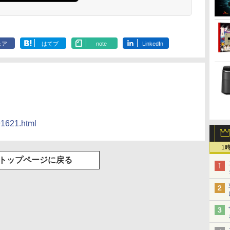
ク付き 防水 タッチ式
音量調整 スポーツ/通
勤/通学/WEB会議(ホ
ワイト)
ェア
はてブ
note
LinkedIn
91621.html
1
トップページに戻る