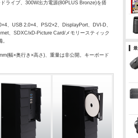
ライブ、300W出力電源(80PLUS Bronze)を搭
SB 2.0×4、PS/2×2、DisplayPort、DVI-D、
ernet、SDXC/xD-Picture Card/メモリースティック
備。
最
67mm(幅×奥行き×高さ)、重量は非公開。キーボード