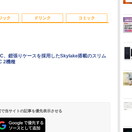
カ
Office付き 軽量 持ち運
WPS Office付き オフ
ラ/Office/HDMI/USB-
A241DB LCDA241DB
【20260325】
USB 3.1WPS Office 2
HDMI 角度調整 VESA
択可 14型 FHD
び便利 WiFi Bluetooth
ィス デスクトップ 90
C/USB3.0/パソコン 中
【NE直】
中古ノートPC 中古パ
Freesync スピーカー
USB3.0 軽
/ス
Type-C USB3.0 安心保
日保証 【中古】
古PC 中古ノートパソコ
ソコン ノートPC 中古
内蔵 kksmart 最強配送
ビジネス 在宅
証
ン Windows11
ノートパソコン
HG-215
生向け
ジック
ドリンク
コミック
a PC、鎧張りケースを採用したSkylake搭載のスリム
C 2機種
.
Anker Soundcore
On My Road
by Amazon 天然水
ONE PIECE モノクロ
【2026年アップグレ
On My Road
by Amazon 炭酸水
HUNTER×HUNTER
Xiaomi シャオミ
BUGS LIFE
コカ・コーラ やかんの
スーパーの裏でヤニ吸
Liberty 5 ミッドナイ
(Stadium ver.)
ラベルレス 2L×9本
版 115 (ジャンプコミ
ード版】AOKIMI ワ
(Stadium ver.)
ラベルレス 500ml
モノクロ版 39 (ジャ
REDMI Buds 8 Lite ワ
麦茶 from 爽健美茶 ラ
うふたり 9巻 (デジタル
￥250
トブラック
ックスDIGITAL)
イヤレスイヤホン
×24本 強炭酸水 ペッ
ンプコミックス
イヤレスイヤホン
ベルレス
版ビッグガンガンコミ
￥250
￥1,117
￥250
bluetooth イヤホン
トボトル 500ミリリ
DIGITAL)
Bluetooth 5.4 ノイズ
650mlPET×24本
ックス)
￥14,990
￥594
￥1,964
￥1,625
￥572
￥3,480
￥2,009
￥810
V12 小型軽量 ブルー
ットル (Smart
キャンセリング ANC
トゥースHi-Fi 最大
Basic)
36時間再生
36時間再生 ぶるーと
 検索で当サイトの記事を優先表示させる
ゅーす コードレス
ENCノイズキャンセ
リング 自動ペアリン
グ Type-C充電 マイ