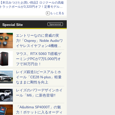
【本日みつけたお買い得品】ロジクールの高級
トラックボールが3,320円オフ！定番モデルも
5,280円に割引中
もっと見る
Special Site
エントリーなのに脅威の実
力!「Osprey」Noble Audioワ
イヤレスイヤフォン4機種を
一気に聴く
マウス、RTX 5060 Ti搭載ゲ
ーミングPCが7万5,000円オ
フで30万円台！
レイズ鍛造1ピースアルミホ
イール「CE28 N-plus」軽量
なままに剛性を向上
レイズのパワーデザインホイ
ール「M6」に新色登場!!
「A&ultima SP4000T」の魅
力！ポケットに入るオーディ