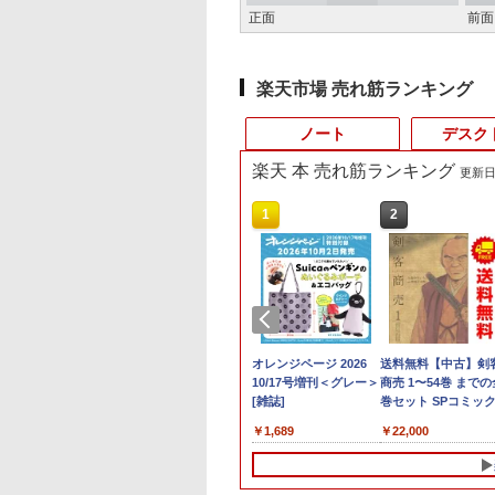
正面
前面
楽天市場 売れ筋ランキング
ノート
デスク
楽天 本 売れ筋ランキング
更新日時
10
10
10
10
1
1
1
1
2
2
2
2
最大100%ポイン
限定クーポン付
o Show 10 (エコー
料無料】マンダロ
Xiaomi シャオミ
【中古ゲーミングPC】
【エントリーでP10倍
ハイキュー！！ 全巻セ
中古パソコン | Dell |
【★最大100%ポイン
【おまかせ】モニター
オレンジページ 2026
【中古】 マウスコン
【中古】純正ATI
【500円クーポン＋
送料無料【中古】剣
【新生活応援・
】OEM Key保証
ー10) 第2世代 ス
ンとグローグー／
REDMI Pad 2
構成が選択できる！
★8/11 01:59まで】
ット(1-45巻) （ジャン
Latitude 3590 |
ト】おまかせ 中古パソ
23インチ 1920x1080 フ
10/17号増刊＜グレー＞
ューター m-Book S
Apple Radeon HD
イント最大31.5%還
商売 1〜54巻 までの
】【Office 2019
C【Intel i5
ーン付きスマート
フリー・ブラウン
6+128GB ラベンダー
Ryzen7 Ryzen5 BTO
【ポイント5倍★8/5〜
プコミックス） [ 古舘
Windows11 | ノート
コン Windows XP
ルHD HDMI PCモニタ
[雑誌]
搭載 Core i5 7200U
5770 1GB ビデオカ
元！】モバイルモニ
巻セット SPコミッ
NEC VersaPro/
00H
カーwith Alexa
みながあきこ
パープル 11型Android
新品ケース 新品SSD
10】モニター iiyama
春一 ]
PC | 一年保証 | 第8世
Celeron or Core2 メモ
ー 中古ディスプレイ
Windows11 Home W
ド Mac Pro デスク
ー 15.6 インチ FHD
大島やすいち リイド
800
,800
,980
870
￥29,981
￥85,980
￥17,930
￥25,828
￥18,000
￥9,980
￥6,600
￥1,689
￥18,600
￥15,007
￥8,490
￥22,000
代 Core i5/メモ
B+512GB/1TB】
規品】 チャコール
タブレット
新品クーラー使用
ProLite P1671HSC-
代 | Core i5 8250U
リ 4GB HDD 250GB
Fi 長期保証 [95023]
プ 102C0160200
1920×1080 1080P Fa
（青年コミック）
B/16GB/32GB/SSD:256GB/512GB/1TB/15.6
4.5GHz ミニPC
934NYFN ECHO
6GB/128GB/WiFi
CPU・グラボ選択可能
B1J 15.6型 モバイルモ
1.6(〜最大3.4)GHz |
DVDドライブ搭載 リフ
IPS パネル 非光沢
テンキ
dows11Pro 3画面
OW10
VHU5864JP
GeForce GTX 1660
ニター フル
MEM:8GB |
レッシュPC デスクト
1000:1 高コントラ