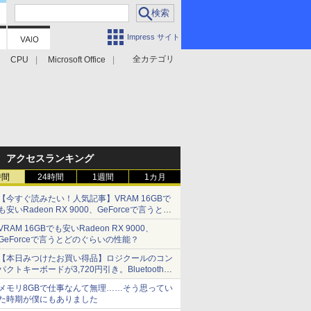
Impress サイト
全カテゴリ
CPU
Microsoft Office
アクセスランキング
時間
24時間
1週間
1カ月
【今すぐ読みたい！人気記事】VRAM 16GBで
も安いRadeon RX 9000、GeForceで言うとど
のぐらいの性能？ - PC Watch
VRAM 16GBでも安いRadeon RX 9000、
GeForceで言うとどのぐらいの性能？
【本日みつけたお買い得品】ロジクールのコン
パクトキーボードが3,720円引き。Bluetoothで3
台接続対応
メモリ8GBで仕事なんて無理……そう思ってい
た時期が僕にもありました