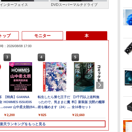
インターフェイス
DVDスーパーマルチドライブ
トップ
モニター
本
：2026/08/08 17:00
3
3
3
3
4
4
4
4
5
5
5
5
6
6
6
6
ピ
ポ
客
【超軽量2in1 タッチパ
Windows11 中古パソ
アイ・オー・データ機
【特典】GIANNA
【★最大100%ポイン
【中古】Dospara◆デ
【当日発送】I-O DATA
転生したら第七王子だ
hp Z420 Workstation
【全商品10%OFF+P5
モニター 21.5インチ 黒
【3千円以上送料無
中古ノートパ
LENOVO Thi
Acer｜エイ
[新品]ブルーロ
SD
全
ネル】中古 ノートパソ
コン EPSON エプソン
器 ワイド液晶ディスプ
HOMMES ISSUE05
ト】富士通 LIFEBOOK
スクトップPC/Core
アイ・オー・データ 5
ったので、気ままに魔
Xeon E5-1660 3.3GHz
倍】HP 250 G7 第8世
白 100Hz ゲーミングモ
料】新装版 沈黙の艦隊
ナソニック Let'
M90s Smal
ィスプレイ(23
39巻 最新刊)
ー
タ
クス
コン TOSHIBA 型落ち
Endeavor ST20E
レイ 23.8型/LCD-
cover 山中柔太朗(B4サ
U938/第7世代 Core i5/
i5/16GB/2019年/HB//
年保証 3辺フレームレ
術を極めます（24）
16GB
代 Core i5 Windows11
ニター【1ms応答
全16巻セット
LV8 第8世代 Co
Core i5-105
型/IPS/FullHD
ト
i-
トッ
社
dynabook VC72 第7世
Celeron N3160 メモリ
A241DB
イズ両面ピンナップ)
メモ
【パソコン】
ス&広視野角ADSパネ
【電子書籍】[ 石沢庸
128GB(SSD)+500GB(HDD)
Pro メモリ 8GB 16GB
2mmベゼルレス】pc
Windows11 P
8GB/SSD256
1920×1080/
￥20,800
￥17,600
￥12,370
￥2,200
￥16,800
￥22,660
￥12,720
￥825
￥24,000
￥26,400
￥12,399
￥22,660
￥27,980
￥33,500
￥12,980
￥22,836
st
代 Core i5 メモリ8GB
8GB HDD500GB 18.5
リ:4GB/8GB/12GB/SSD:128GB/256GB/512GB/1TB/Wi-
ル 23.8型ワイド液晶 ブ
介 ]
Quadro K600 DVD+-
SSD 256GB 512GB 15
モニター 1920*1080
Office 202
64bit/DVD
ック) KA240
SSD256GB 12.5型フル
インチ ディスプレイ
fi/Bluetooth/13.3型 フ
ラック 24インチ相当
RW Windows7 Pro
型 テンキー WEBカメ
FHD パソコン モニタ
リ8GB
送料無料 ※
楽天ランキングをもっと見る
スト
HD Windows11 MS
マウス キーボード
ルHD/カメ
PCモニター LCD-
64bit 難有 【中古】
ラ DVDマルチ HDMI
ー VA非光沢 4000:1
SSD256GB/
を除く