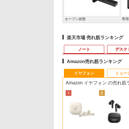
オープン状態
専用
楽天市場 売れ筋ランキング
ノート
デスク
Amazon売れ筋ランキング
3
10
10
1
1
1
1
2
2
2
2
イヤフォン
ミュー
Amazon イヤフォン の売れ
ウス
U ノートパソコン A53-K3(16
1位★マラソン限定
停止勇者（22）
【エントリーでポイント10倍】 【Bラ
【エントリーで最大全
ギルティサークル
新古品ノートパソコン
【期間限定P15倍+最大10%OFFクーポ
【マラソンセール期間
ゾンビのあふれた世界
中古美品 フルHD 15.
DELL デル E2318H
異世界魔王と召喚少
【ポ
ソ
ffice/Core i5 1335U/メモリ 16GB/SSD
倍【クーポン利用で
子書籍】[ 光永康
ンク】中古 デスクトップ PC HP Z2
額ポイント還元｜8/11
（21） 【電子書籍】[
Intel Celeron
ン】 【3年保証】HP ELITEDESK 800
中ポイント5倍】中古
で俺だけが襲われない
インチ EPSON
LED液晶モニター 23
の奴隷魔術（30） 
＋キ
ce付
ファインシルバー Note A スタンダードノー
0,999円】モバイ
Tower G4 Win11 Pro Xeon E-2244G 4
まで】 ASUS｜エイス
山本やみー ]
Windows11 Pro WPS
G6 DM SSD256GB メモリ16GB Core
モニター 17インチ ス
5 【電子書籍】[ 増田ち
Endeavor NJ4400E /
ンチワイド ブラック
子書籍】[ 福田直叶 ]
コン 中
B
3SA
ター 15.6インチ
コア メモリ32GB SSD 512GB NVMe
ース PCモニター Eye
Office 2024付き メモ
i3 Windows 11 Pro 中古 アウトレット
クエア 店長おまかせ
ひろ ]
Windows11/ 超高性
1920×1080 （フル
き ス
999
2
￥59,800
￥15,800
￥792
￥18,980
￥39,600
￥2,980
￥1,155
￥26,990
￥4,980
￥792
￥34,
5
イルディスプレイ
HDD 1TB Quadro P2200 ワークステ
Care VA279HG [27型 /
リ16GB SSD1TB 15.6
返品 送料無料 中古デスクトップパソ
VGA / DVI ケーブル付
第10世代Core i5-
HD）IPSパネル LED
Core