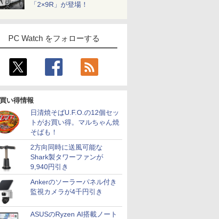
「2×9R」が登場！
PC Watch をフォローする
買い得情報
日清焼そばU.F.O.の12個セッ
トがお買い得。マルちゃん焼
そばも！
2方向同時に送風可能な
Shark製タワーファンが
9,940円引き
Ankerのソーラーパネル付き
監視カメラが4千円引き
ASUSのRyzen AI搭載ノート