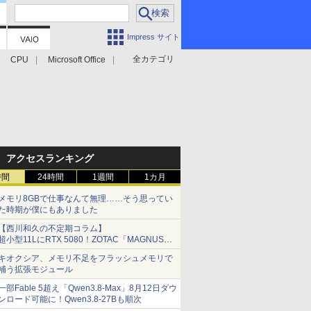
Impress サイト
全カテゴリ
CPU
Microsoft Office
アクセスランキング
時間
24時間
1週間
1カ月
メモリ8GBで仕事なんて無理……そう思ってい
た時期が僕にもありました
【西川和久の不定期コラム】
超小型11LにRTX 5080！ZOTAC「MAGNUS
ONE」最上位機の実力を探る
キオクシア、メモリ不足をフラッシュメモリで
補う拡張モジュール
一部Fable 5超え「Qwen3.8-Max」8月12日ダウ
ンロード可能に！Qwen3.8-27Bも順次