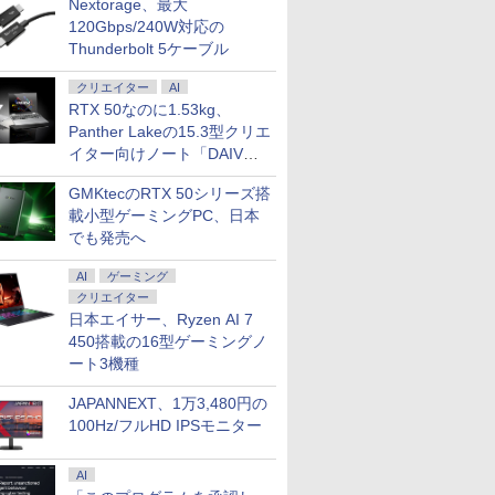
Nextorage、最大
ソコン デスクトップパソ
保証 HDMI VGA FHD
SF デスクトップ 中古パソコン
FHD 1920*1080 非光沢
ーション エイチピー
フルHD(192
120Gbps/240W対応の
ップ PC ミニPC
9U5C1AA#ABJ ブルー
Windows11 Pro pc デスクトップPC
A+スクリーン IPS液晶
ワイド /120
Thunderbolt 5ケーブル
ライト軽減 モニター
パネル 薄型 軽量
エイチピー 23.8 23.8型
USBType-C miniHDMI
クリエイター
AI
23.8インチFHD
カバースタンド付き
RTX 50なのに1.53kg、
PS4/PS5/Switch/PC/Mac
Panther Lakeの15.3型クリエ
など対応 Ingnok yn02b
イター向けノート「DAIV
Z5」
GMKtecのRTX 50シリーズ搭
載小型ゲーミングPC、日本
でも発売へ
AI
ゲーミング
クリエイター
日本エイサー、Ryzen AI 7
450搭載の16型ゲーミングノ
ート3機種
JAPANNEXT、1万3,480円の
100Hz/フルHD IPSモニター
AI