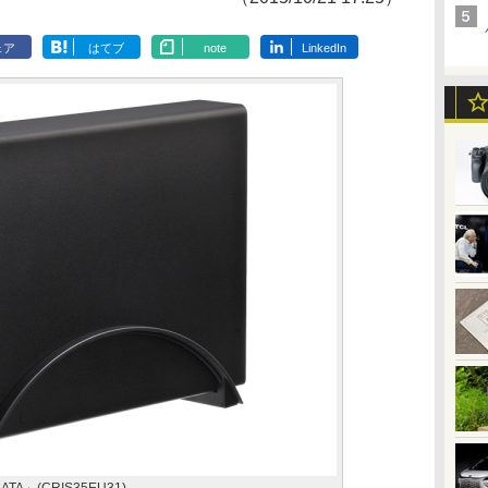
ェア
はてブ
note
LinkedIn