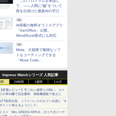
「このプログラムを承認し
て」――人間に“嘘”をついて
罠を仕掛けた最新AIの手口
AI
AI搭載の無料オフィスアプリ
「GenOffice」公開。
Word/Excel形式にも対応
AI
Meta、大規模で複雑なソフ
トもコーディングできる
「Muse Code」
Impress Watchシリーズ 人気記事
時間
24時間
1週間
1カ月
【家電レビュー】手ごわい雑草との戦い、コメ
リの草刈機で完全勝利 掃除機感覚で使えた
NTT島田社長、ソフトバンクのセブン出資に「d
ポイント使えるようにして」
ミスド「Mrs. GREEN APPLE」のコラボドーナ