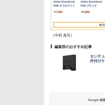
Anker Soundcore
Anker Soundcore
1920*1080 非光沢
ーション エイチピー
フルHD(1920×1080) /
型 Bluetooth 無線
コン 中古パソコン デスクトップパソ
き サブモニター 監視
10210u/ メモリ 16G
ックライト付 非光沢
SF
P40i オフホワイト
P31i ブラック
C
クリーン IPS液晶
ワイド /120Hz]
LAN USB3.0 テンキー
コン デスクトップ PC ミニPC
用 ケーブル付き 動作
8GB 選択可/ 爆速SS
ノングレア 液晶ディ
Win
ル 薄型 軽量
軽量 モバイル ビジネ
OFFICE付き
確認済み 30日保証 送
1TB 512GB 256GB 
プレイ ディスプレイ
￥7,990
￥5,990
ype-C miniHDMI
ス 在宅勤務 学生向け
料無料
択可/ カメラ/ 無線Wi-
ート VGA VESA準拠
ースタンド付き
Fi6/ Office付き/
【中古】
PS5/Switch/PC/Mac
Win11【中古ノート
A
応 Ingnok yn02b
ソコン 中古パソコン
中古PC】税込送料無
（中村 真司）
即日発送
編集部のおすすめ記事
センチュ
外付けケ
BRUCE WAYNE feat.
【Amazon.co.jp限
薬屋のひとりごと 17
BRUCE WAYNE feat
by Amazon 天然水
異世界居酒屋「の
Flo Milli, ATL Jacob
定】 い・ろ・は・す
巻 (デジタル版ビッグ
Flo Milli, ATL Jacob
ラベルレス 500ml
ぶ」(22) (角川コミッ
[Explicit]
2L PET ラベルレス
ガンガンコミックス)
[Explicit]
×24本 富士山の天然
クス・エース)
×8本
水 バナジウム含有 
￥250
￥1,112
￥770
￥250
￥1,380
￥832
ミネラルウォーター
ペットボトル 静岡県
産 500ミリリットル
Google
(Smart Basic)