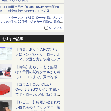
ツ4種、いよいよ発売！
ドコモ前田社長が「ahamo40GB化は検証のた
め」、料金値上げへの考え方にも言及
「リサ・ラーソン」がま口ポーチ付録、大人の
おしゃれ手帖 10月号。ジャカード織の北欧猫デ
ザイン
もっと見る
おすすめ記事
【特集】あなたのPCスペッ
クにドンピシャな「ローカル
LLM」の選び方と快適化テク
【特集】あぢぃ～もう無理
ぽ！千円の闘魂タオルから着
るエアコンまで、夏の冷感グ
ッズ一挙紹介
【コラム】OpenClawと
Qwen3.5-9Bプリインで届い
てすぐローカルAIが動くミニ
PC「SER9 Pro」
【レビュー】給電が途切れな
い優れもの！バッファロー製