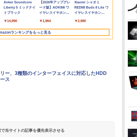
Anker Soundcore
【2026年アップグレ
Xiaomi シャオミ
B
 デスクトップ 中古パソコン
Celeron/Atom/Pentium
IPS パネル 非光沢
モニター IPS液晶パネル
NS0097XA
ーション エイチピー
Ryzen5、16GBメモ
HD コスパ 高画質 デュ
コン 中古パ
Liberty 5 ミッドナイ
ード版】AOKIMI ワ
REDMI Buds 8 Lite ワ
D
ス
dows11 Pro pc デスクトップPC
Gold メモリ8GB/16GB
1000:1 高コントラスト
ブルーカット 自立スタ
Windows11 Pro
リ、512GB SSD、
アルモニター サブモニ
コン デスクト
トブラック
イヤレスイヤホン
イヤレスイヤホン
選
ポ
SSD128GB/256GB/512GB
超軽量 600g スピーカ
ンド VESA スピーカ内
Education N150 メモ
Office付き、ルナグレ
ター ポータブルモニタ
OFFICE付き
bluetooth イヤホン
Bluetooth 5.4 ノイズ
ー内蔵 Type-C/HDMI
蔵 USBType-C ミニ
リ8GB UFS128GB
ー 送料無料
ー ゲーミングモニター
￥14,990
￥1,964
￥2,980
V12 小型軽量 ブルー
キャンセリング ANC
接続 PS5/Switch/PC/
HDMI Sw-
11.6インチ タッチ対応
【NortonP】
リモートワーク IPS
トゥースHi-Fi 最大
36時間再生
パ
スマホ対応
itch/PS3/PS4/PS5/Xbox/PC/
メーカー再生品Sラン
Tpye-C/mini HDMI pc
mazonランキングをもっと見る
36時間再生 ぶるーと
スマホ/Macなど対応
ク
ミニPC iPhone対応
ゅーす コードレス
料
ENCノイズキャンセ
リング 自動ペアリン
グ Type-C充電 マイ
ク付き 防水 タッチ式
音量調整 スポーツ/通
勤/通学/WEB会議(ホ
リー、3種類のインターフェイスに対応したHDD
ワイト)
ース
.
On My Road
by Amazon 炭酸水
ONE PIECE モノクロ
On My Road
by Amazon 天然水
HUNTER×HUNTER
BUGS LIFE
コカ・コーラ やかんの
スーパーの裏でヤニ吸
(Stadium ver.)
ラベルレス 500ml
版 115 (ジャンプコミ
(Stadium ver.)
ラベルレス 2L×9本
モノクロ版 39 (ジャ
麦茶 from 爽健美茶 ラ
うふたり 9巻 (デジタル
￥250
×24本 強炭酸水 ペッ
ックスDIGITAL)
ンプコミックス
ベルレス
版ビッグガンガンコミ
￥250
￥250
￥1,117
水
トボトル 500ミリリ
DIGITAL)
650mlPET×24本
ックス)
￥1,625
￥594
￥572
￥2,009
￥810
ットル (Smart
Basic)
 検索で当サイトの記事を優先表示させる