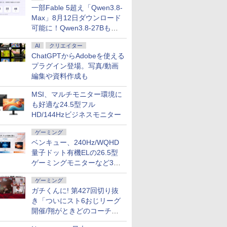
一部Fable 5超え「Qwen3.8-
Max」8月12日ダウンロード
可能に！Qwen3.8-27Bも順
次
AI
クリエイター
ChatGPTからAdobeを使える
プラグイン登場。写真/動画
編集や資料作成も
MSI、マルチモニター環境に
も好適な24.5型フル
HD/144Hzビジネスモニター
7
7
2
8
8
7
9
9
3
10
10
ゲーミング
ベンキュー、240Hz/WQHD
量子ドット有機ELの26.5型
ゲーミングモニターなど3機
種
ゲーミング
ガチくんに! 第427回切り抜
ーポン配布セール】 1/21新発売 ゲーミングノ
5倍+最大10%OFFクーポ
XZEN
ズ 39号
【100Hz/3年保証】液
名言セラピー復刊セッ
【ポイント2倍&1500円オフ】【マウス
Philips｜フィリップス
この素晴らしい世界に
富士通｜FUJITSU ノートパソコン A53-K3(16
楽天1位★マラソン限定
時間停止勇者（22）
【エントリーでポイント10
【エントリ
ギルティサ
き「ついにスト6おじリーグ
 3050 Ryzen 7 170 メモリ 16GB SSD
HP ELITEDESK 800
Q180-
における
晶モニター 23.8インチ
ト5点（ブックカバー付
＋キーボード付属】デスクトップパソ
液晶ディスプレイ(23.8
祝福を！(23) 【電子書
型/Windows11/Office/Core i5 1335U/メモリ 
P2倍【クーポン利用で
【電子書籍】[ 光永康
ンク】中古 デスクトップ PC
額ポイント還
（21） 【
インチ 144Hz Webカメラ WiFi LAN
56GB メモリ16GB Core
[27型 液
認定基準
HP Series 3 Pro 324pv
き） [ ひすいこたろう ]
コン 中古 パソコン Microsoft Office付
型/IPS/FullHD
籍】[ 渡 真仁 ]
256GB/DVD)ファインシルバー Note A ス
実質10,999円】モバイ
則 ]
Tower G4 Win11 Pro Xeo
まで】 AS
山本やみー 
開催/翔がときどのコーチ就
 日本語キーボード PC ASUS TUF Gaming
s 11 Pro 中古 アウトレット
] 【ア
VAモニター リフレッ
き ストレージ 最大1TB メモリ32GB
1920×1080/75Hz/4ms)
トPC FMVA53K3SA
ルモニター 15.6インチ
コア メモリ32GB SSD 512
ース PCモ
任など」
￥12,980
￥11,000
￥34,800
￥13,980
￥924
￥164,780
￥13,999
￥792
￥59,800
￥15,800
￥792
CQ-R7R3050WPS
料 中古デスクトップパソ
シュレート 100Hz 3年
Corei5 第8世代 HP Prodesk 400 G5
(ブラック) 241S9A/11
モバイルディスプレイ
HDD 1TB Quadro P22
Care VA27