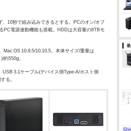
、10秒で組み込みできるとする。PCのオン/オフ
るPC電源連動機能も搭載。HDDは大容量の8TBモ
最
0、Mac OS 10.9.5/10.10.5。本体サイズ/重量は
)/約550g。
 3.1ケーブル(デバイス側Type-A/ホスト側
同梱する。