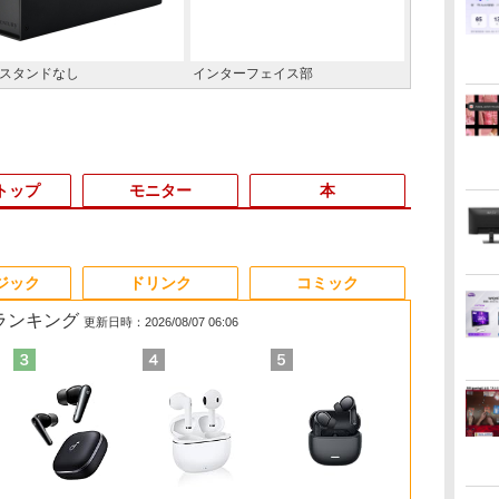
スタンドなし
インターフェイス部
トップ
モニター
本
3
3
3
4
4
4
3
5
5
5
6
1
6
6
ジック
ドリンク
コミック
筋ランキング
更新日時：2026/08/07 06:06
6
女
イント2倍&1500円オフ】【マウス
2026年NEW｜VETESA
【500円クーポン＋ポ
アンダーニンジャ
【最強配送対応で最短
【期間限定 ポイント
[新品]角川まんが学習
【エントリーでポイント10倍】 【Bラ
NEC公式店 ノートパソ
【楽天1位！保護レザ
日向坂46 藤嶌果歩 1st
【8/4-11ク
【期間限定P1
【再生品】 MA
別冊判例タイム
イ
【電
ーボード付属】デスクトップパソ
正規店 商品を自由選択
イント最大31.5%還
（18） 【電子書籍】[
翌日到着!!】 モバイル
UP＆クーポン配布】
まんが人物伝シリーズ
ンク】中古 デスクトップ PC HP Z2
コン LAVIE Direct N15
ーケース付き】【タッ
写真集 果実の歩幅 [ 藤
ートパソコン RTX
ン】 【3年保証】
MGM27CH01-
民事交通訴訟
古 パソコン Microsoft Office付
新品 ノートパソコン 14
元！】モバイルモニタ
花沢健吾 ]
モニター 15.6インチ モ
ASUS BR1104F 2in1
(全29冊) 全巻セット
Tower G4 Win11 Pro Xeon E-2244G 4
Slim 楽天限定モデル
チ選択】 モバイルモニ
嶌 果歩 ]
512GB 15.6
G6 DM SSD2
WH ホワイト 
過失相殺率の
能
トレージ 最大1TB メモリ32GB
型/15.6型 Windows11
ー 15.6 インチ FHD
バイルディスプレイ
ノートパソコン
コア メモリ32GB SSD 512GB NVMe
国内生産・新品
ター 15.6インチ ノング
Windows11
i3 Window
晶ディスプレイ
〔全訂6版〕
800
￥29,800
￥8,490
￥792
￥9,980
￥29,800
￥31,702
￥59,800
￥124,801
￥9,999
￥2,640
￥159,800
￥39,600
￥12,630
￥6,600
バ
i5 第8世代 HP Prodesk 400 G5
Office搭載
1920×1080 1080P Fast
1920*1080 ポータブル
BR1104FTA-
HDD 1TB Quadro P2200 ワークステ
Windows 11 Home、
レア 非光沢 1080Pフル
A15 FA506N
返品 送料無
ウトレット】