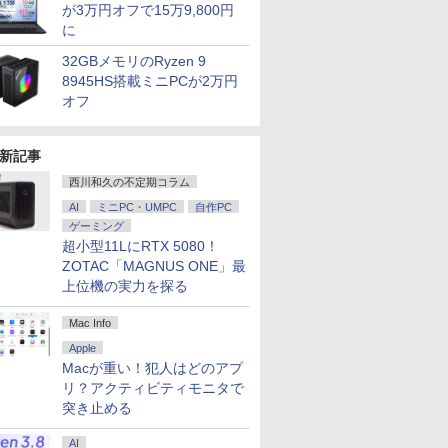
が3万円オフで15万9,800円
に
32GBメモリのRyzen 9
8945HS搭載ミニPCが2万円
オフ
新記事
西川和久の不定期コラム
AI
ミニPC・UMPC
自作PC
ゲーミング
超小型11LにRTX 5080！
ZOTAC「MAGNUS ONE」最
上位機の実力を探る
Mac Info
Apple
Macが重い！犯人はどのアプ
リ？アクティビティモニタで
突き止める
AI