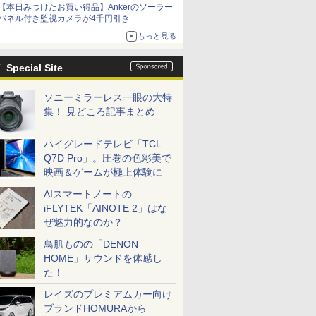
【本日みつけたお買い得品】Ankerのソーラー
パネル付き監視カメラが4千円引き
もっと見る
Special Site
ソニーミラーレス一眼の大特
集！ 見どころ記事まとめ
ハイグレードテレビ「TCL
Q7D Pro」。圧巻の色彩美で
映画＆ゲームが極上体験に
AIスマートノートの
iFLYTEK「AINOTE 2」はな
ぜ魅力的なのか？
鳥肌ものの「DENON
HOME」サウンドを体感し
た！
レイズのプレミアムカー向け
ブランドHOMURAから