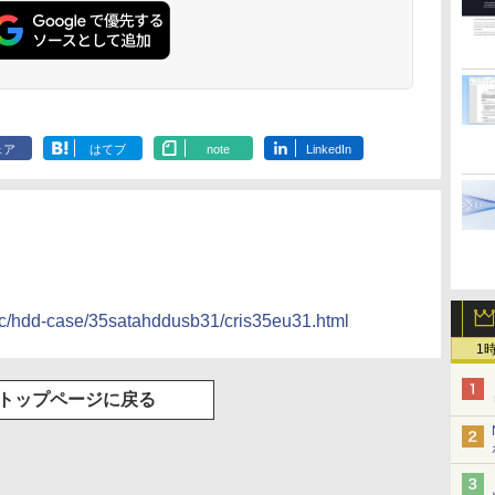
ェア
はてブ
note
LinkedIn
/pc/hdd-case/35satahddusb31/cris35eu31.html
1
トップページに戻る