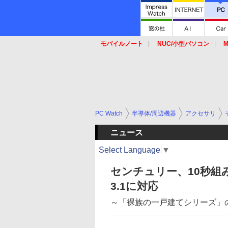
モバイルノート
NUC/小型パソコン
M
SSD
キーボード
マウス
PC Watch
半導体/周辺機器
アクセサリ
ニュース
Select Language
▼
センチュリー、10秒組
3.1に対応
～「裸族の一戸建てシリーズ」