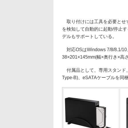
取り付けには工具を必要とせず
を検知して自動的に起動/停止す
デルもサポートしている。
対応OSはWindows 7/8/8.1/1
38×201×145mm(幅×奥行き×高さ
付属品として、専用スタンド、USB
Type-B)、eSATAケーブルを