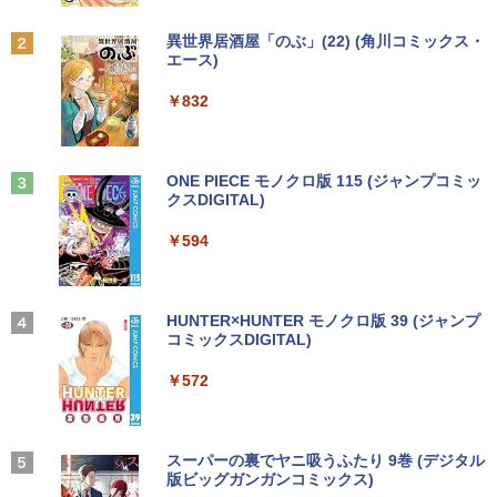
コミが報じない「国際政治
Let's note SZ6 Core i5 Windows11 Pro
Office 2024付き メモリ4GB/8GB選択可
【お買い物マラソン限定価格】モニター
2
Anker Soundcore P31i ブラック
BRUCE WAYNE feat. Flo Milli, ATL Jacob
by Amazon 天然水 ラベルレス 500ml ×24本
異世界居酒屋「のぶ」(22) (角川コミックス・
SSD256GB/512GB/1TB選択可 12型 無
【全品最大2500円OFFクーポン】【超小
21.5インチ 100Hz FHD VAパネル スピー
￥2,970
2
[Explicit]
富士山の天然水 バナジウム含有 水 ミネラル
エース)
線LAN HDMI 軽量 モバイル ビジネス 在
型 第8世代 i5】 Core i5 第8世代 DELL O
カー搭載 ブルーライト軽減 ノングレアタ
ウォーター ペットボトル 静岡県産 500ミリリ
￥5,990
宅勤務 学生向け
ptiPlex 3060 MicroDisplayPort Office
イプ 壁掛け対応 省スペース 角度調整 高
ットル (Smart Basic)
￥250
￥832
付き Windows11 メモリ8GB/16GB SSD
視野角 178° Adaptive-Sync対応 MAXZ
256GB/512GB/ 1TB HDMI 2画面同時出
EN MJM22CH03-F100 2608mr
￥12,980
￥1,380
力 WIFI USB3.0 ミニPC 本体 デスクトッ
筋肉 脳 血管 腸 骨 5つの力が毎日高ま
3
プパソコン 中古 パソコン
￥9,930
る！ 鎌田式長生き常備菜 [ 鎌田 實 ]
Anker Soundcore Liberty 5 ミッドナイトブ
On My Road (Stadium ver.)
ONE PIECE モノクロ版 115 (ジャンプコミッ
ラック
クスDIGITAL)
by Amazon 天然水ラベルレス 2L×9本
￥42,999
￥1,694
【ポイント10倍 期間限定】dynabook K
3
￥250
70 第11世代 intel N4500 10.1型 高精細 I
￥14,990
￥594
￥1,117
PSノングレア 無音ファンレス Wi-Fi 6 W
液晶モニター PCディスプレイ 23.8 24イ
3
EBカメラ 初期設定済み すぐ使える Win
ンチ 144Hz 1ms IPS フルHD ノングレア
dows 11 頑丈設計 2in1 タブレットPC
【期間限定P15倍+最大10%OFFクーポ
非光沢 ブルーライトカット HDMI VGA
3
(タッチペン非付属)【整備済み中古品】
ン】 【3年保証】HP PRODESK 400 G6
スピーカー内蔵 ヘッドホン端子 VESA対
アーティストのための人体解剖学 ドロー
4
DM SSD512GB メモリ8GB Core i5 Win
応 テレワーク 在宅勤務 法人向け オフィ
【2026年アップグレード版】AOKIMI ワイヤ
On My Road (Stadium ver.)
HUNTER×HUNTER モノクロ版 39 (ジャンプ
イング フォーム＆ポーズ [ Tom Fox ]
dows 11 Pro 中古 アウトレット 返品 送
ス TERRA 2441W
レスイヤホン bluetooth イヤホン V12 小型
コミックスDIGITAL)
by Amazon 炭酸水 ラベルレス 500ml ×24本
￥16,700
料無料 中古デスクトップパソコン 中古パ
軽量 ブルートゥースHi-Fi 最大36時間再生 ぶ
強炭酸水 ペットボトル 500ミリリットル (Sm
￥250
￥5,500
ソコン デスクトップパソコン デスクトッ
るーとゅーす コードレス ENCノイズキャン
art Basic)
￥9,999
￥572
プ PC ミニPC OFFICE付き
セリング 自動ペアリング Type-C充電 マイク
付き 防水 タッチ式音量調整 スポーツ/通勤/通
￥1,625
【1500円OFFクーポン】【テンキー&Wi
4
学/WEB会議(ホワイト)
￥52,800
-Fi】ノートパソコン 15.6インチ SSD128
ROCKIN'ON JAPAN (ロッキング・オ
GB メモリ8GB Core i3 第8世代 Micros
【楽天1位！保護レザーケース付き】【タ
BUGS LIFE
スーパーの裏でヤニ吸うふたり 9巻 (デジタル
5
4
￥1,964
ン・ジャパン) 2026年 10月号
oft Office付き Windows11 Lenovo Thi
ッチ選択】 モバイルモニター 15.6インチ
版ビッグガンガンコミックス)
コカ・コーラ やかんの麦茶 from 爽健美茶 ラ
nkpad L580 中古ノートパソコン PC パ
ノングレア 非光沢 1080PフルHD コスパ