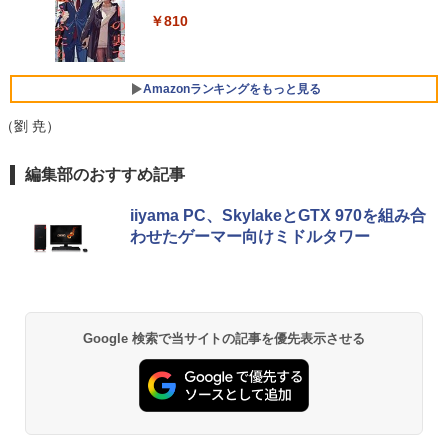
ベルレス 650mlPET×24本
￥250
ソコン 中古ノートPC 中古PC SSD1TB
＼3年保証／ デスクトップパソコン パソ
高画質 デュアルモニター サブモニター
￥1,080
4
￥810
メモリ16GB 中古パソコン レノボ
コン Windows11 新品 Office付き イン
ポータブルモニター ゲーミングモニター
Xiaomi シャオミ REDMI Buds 8 Lite ワイヤ
￥2,009
テル 第13世代 Core i5 4590~Core i7 13
リモートワーク IPS Tpye-C/mini HDMI
レスイヤホン Bluetooth 5.4 ノイズキャンセ
700 5.20GHz 16コア24スレッド メモリ
pc ミニPC iPhone対応
リング ANC 36時間再生
￥21,800
8~32GB SSD 256GB~1TB デスクトップ
Amazonランキングをもっと見る
PC office2021 ゲーム 本体のみ
￥9,999
￥3,480
（劉 尭）
￥57,999
【中古パソコン】Microsoft Surface Go
5
2｜10.5インチ｜タッチ対応 PixelSense
編集部のおすすめ記事
｜第8世代 Core m3-8100Y｜メモリ8GB
HP P224 LED液晶モニター 21.5インチワ
5
｜高速128GB SSD｜Win 11 & Office 20
イド 薄型 液晶ディスプレイ 1920×1080
19｜軽量モバイルタブレットPC｜プラチ
【エントリーでポイント100％還元のチ
（フルHD）白色LEDバックライト IPSパ
5
iiyama PC、SkylakeとGTX 970を組み合
ナ｜本体のみ｜キーボードなし
ャンス】GMKtec ミニPC AMD Ryzen 5
ネル 非光沢 ノングレア ディスプレイポ
わせたゲーマー向けミドルタワー
7640HS 6コア12スレッド MAX5.0GHz D
ート HDMI VGA PS4 switch 対応 スイッ
DR5 32GB/最大128GB Radeon 760M P
チ VESA準拠【中古】
￥22,800
CIe3.0 M.2 2280 SSD1TB/最大2×8TB U
SB4 Bluetooth5.2 2.5Gbps LAN*2 VES
￥5,600
A 静音 mini pc Windows11 Pro 4K 3画
面出力 M6 Ultra
Google 検索で当サイトの記事を優先表示させる
￥91,999