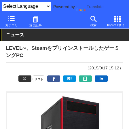
Powered by
Translate
PC Watch
パソコン/タブレット/スマートフォン
ゲーミングパソ
カテゴリ
過去記事
検索
Impressサイト
ニュース
LEVEL∞、Steamをプリインストールしたゲーミ
ングPC
（2015/9/17 15:12）
リスト