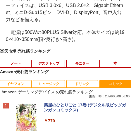
ーフェイスは、USB 3.0×6、USB 2.0×2、Gigabit Ethern
et、ミニD-Sub15ピン、DVI-D、DisplayPort、音声入出
力などを備える。
電源は500Wの80PLUS Silver対応。本体サイズは約19
0×410×350mm(幅×奥行き×高さ)。
楽天市場 売れ筋ランキング
ノート
デスクトップ
モニター
本
Amazon売れ筋ランキング
イヤフォン
ミュージック
ドリンク
コミック
【法人限定】バッファロー WLE-OP-AC
【マラソンセール期間中ポイント5倍】中
アースドリームス 厳選おまかせモニター
【3千円以上送料無料】夏目友人帳 1-33
1
1
1
1
Amazon ゲーミングデバイス の売れ筋ランキング
12C2 WLE-OP-AC12C後継品 エアステ
古デスクトップパソコン Core i7 第9世代
21.5型〜27型ワイド 【HDMI対応 / FULL
巻セット
ーション プロ用 12V ACアダプター
メモリ16GB M.2 SSD512GB DVD-ROM
HD解像度】 大手メーカー液晶 (Dell/HP/
更新日時：2026/08/08 06:06
DisplayPort DVI 省スペース Windows1
NEC等) テレワーク デュアルモニター S
￥19,404
Anker Soundcore P40i オフホワイト
BRUCE WAYNE feat. Flo Milli, ATL Jacob
【Amazon.co.jp限定】 い・ろ・は・す 2L P
薬屋のひとりごと 17巻 (デジタル版ビッグガ
1 マウスコンピューター MPro-S201X 初
witch PS4 PS5対応 【整備済み中古品】
￥3,570
[Explicit]
ET ラベルレス ×8本
ンガンコミックス)
期設定済 すぐ使える 90日保証 送料無料
￥7,990
￥6,470
￥250
￥1,112
￥770
￥37,980
「こうして日本人だけが騙される」マス
中古ノートパソコン 訳あり パナソニック
2
2