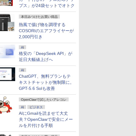
プス」が24袋セットでオトク
本日みつけたお買い得品
熱風で揚げ物を調理する
COSORIのエアフライヤーが
2,000円引き
AI
格安の「DeepSeek API」が
近日大幅値上げへ
AI
ChatGPT、無料プランもテ
キストチャットが無制限に。
GPT-5.6 Solも改善
OpenClawで試したいアレコレ
AI
ビジネス
AIにGmailを読ませて大丈
夫？OpenClawで安全にメー
ルを片付ける手順