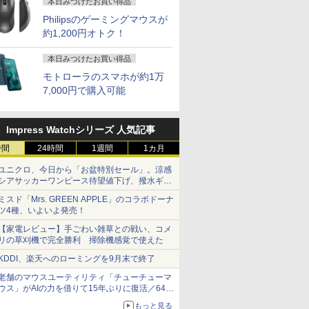
本日みつけたお買い得品
Philipsのゲーミングマウスが
約1,200円オトク！
本日みつけたお買い得品
モトローラのスマホが約1万
7,000円で購入可能
Impress Watchシリーズ 人気記事
時間
24時間
1週間
1カ月
ユニクロ、今日から「お盆特別セール」。涼感
シアサッカーワンピース待望値下げ、撥水ギア
ショーツは1990円に
ミスド「Mrs. GREEN APPLE」のコラボドーナ
ツ4種、いよいよ発売！
【家電レビュー】手ごわい雑草との戦い、コメ
リの草刈機で完全勝利 掃除機感覚で使えた
KDDI、楽天へのローミングを9月末で終了
老舗のマウスユーティリティ「チューチューマ
ウス」がAIの力を借りて15年ぶりに復活／64bit
化、Windows 10/11、「Chrome」も走り回
もっと見る