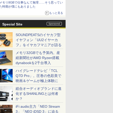
メモリ8GBで仕事なんて無理……そう思ってい
た時期が僕にもありました
もっと見る
Special Site
SOUNDPEATSのイヤカフ型
イヤフォン「UU2イヤーカ
フ」をイヤカフマニアが語る
メモリ32GBでも予算内。産
経新聞社がAMD Ryzen搭載
dynabookを2千台導入
ハイグレードテレビ「TCL
Q7D Pro」。圧巻の色彩美で
映画＆ゲームが極上体験に
総合オーディオブランドに進
化するSHANLINGとは何者
か？
iFi audio主力「NEO Stream
3」「NEO iDSD 3」に迫る