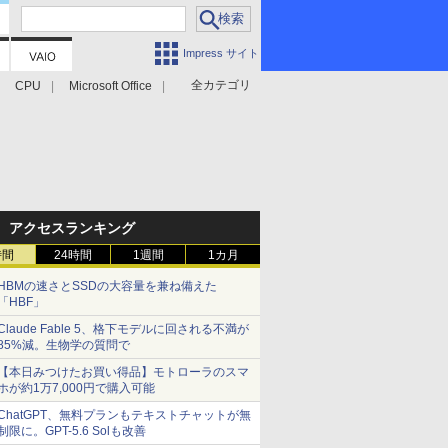
Impress サイト
全カテゴリ
CPU
Microsoft Office
アクセスランキング
時間
24時間
1週間
1カ月
HBMの速さとSSDの大容量を兼ね備えた
「HBF」
Claude Fable 5、格下モデルに回される不満が
85%減。生物学の質問で
【本日みつけたお買い得品】モトローラのスマ
ホが約1万7,000円で購入可能
ChatGPT、無料プランもテキストチャットが無
制限に。GPT-5.6 Solも改善