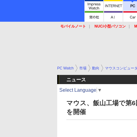
モバイルノート
NUC/小型パソコン
M
SSD
キーボード
マウス
PC Watch
市場
動向
マウスコンピュー
ニュース
Select Language
▼
マウス、飯山工場で第
を開催