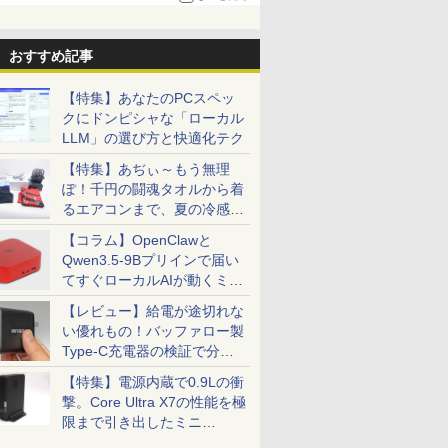
る。復活記念で2026年末まで500円
おすすめ記事
【特集】あなたのPCスペッ
クにドンピシャな「ローカル
LLM」の選び方と快適化テク
【特集】あぢぃ～もう無理
ぽ！千円の闘魂タオルから着
るエアコンまで、夏の冷感グ
ッズ一挙紹介
【コラム】OpenClawと
Qwen3.5-9Bプリインで届い
てすぐローカルAIが動くミニ
PC「SER9 Pro」
【レビュー】給電が途切れな
い優れもの！バッファロー製
Type-C充電器の検証で分か
ったこと
【特集】電源内蔵で0.9Lの衝
撃。Core Ultra X7の性能を極
限まで引き出したミニ
PC「GPD BOX」