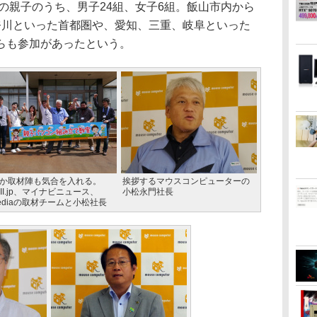
の親子のうち、男子24組、女子6組。飯山市内から
奈川といった首都圏や、愛知、三重、岐阜といった
らも参加があったという。
か取材陣も気合を入れる。
挨拶するマウスコンピューターの
CII.jp、マイナビニュース、
小松永門社長
mediaの取材チームと小松社長