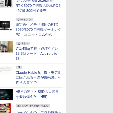
マウスがTGS 2026出展！
RTX 5070 Ti搭載の記念PCを
49万9,800円で発売
ゲーミング
認定再生メモリ採用のRTX
5080/5070 Ti搭載ゲーミング
PC、ユニットコムから
ビジネス
約1.49kgで持ち運びやすい
15.6型ノート「Aspire Lite
15」
AI
Claude Fable 5、格下モデル
に回される不満が85%減。生
物学の質問で
HBMの速さとSSDの大容量
を兼ね備えた「HBF」
本日みつけたお買い得品
カード付きの「プロ野球チッ