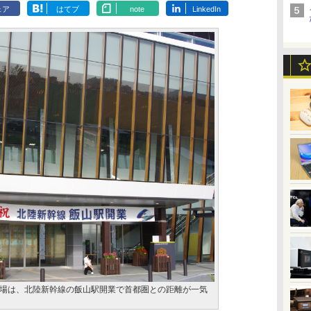
ェア
はてブ
note
LinkedIn
場は、北陸新幹線の飯山駅開業で首都圏との距離が一気