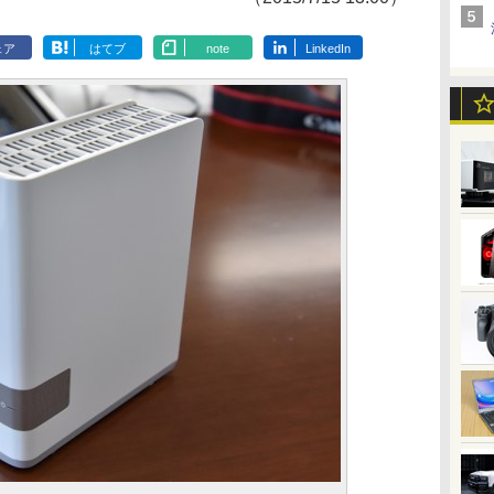
ェア
はてブ
note
LinkedIn