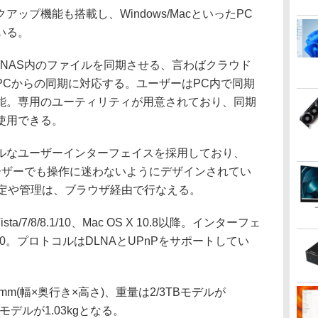
プ機能も搭載し、Windows/MacといったPC
いる。
NAS内のファイルを同期させる、言わばクラウド
PCからの同期に対応する。ユーザーはPC内で同期
能。専用のユーティリティが用意されており、同期
使用できる。
なユーザーインターフェイスを採用しており、
ーザーでも操作に迷わないようにデザインされてい
設定や管理は、ブラウザ経由で行なえる。
a/7/8/8.1/10、Mac OS X 10.8以降。インターフェ
USB 3.0。プロトコルはDLNAとUPnPをサポートしてい
.6mm(幅×奥行き×高さ)、重量は2/3TBモデルが
TBモデルが1.03kgとなる。