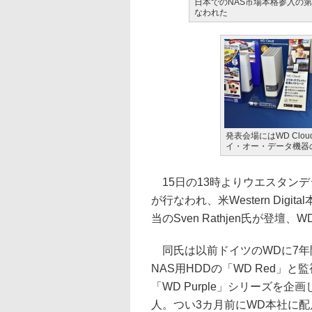
日本でのNAS市場本格参入の第1
なわれた
発表会場にはWD Cl
イ・オー・データ機器
15日の13時よりウエスタンデジ
が行なわれ、米Western Digital本
当のSven Rathjen氏が登壇
同氏は以前ドイツのWDに7年
NAS用HDDの「WD Red」と
「WD Purple」シリーズを企
人。つい3カ月前にWD本社に