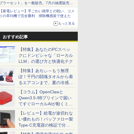
ブラーセット」を一般販売。7月の抽選販売の
当選無効分
【家電レビュー】手ごわい雑草との戦い、コメ
リの草刈機で完全勝利 掃除機感覚で使えた
もっと見る
おすすめ記事
【特集】あなたのPCスペッ
クにドンピシャな「ローカル
LLM」の選び方と快適化テク
【特集】あぢぃ～もう無理
ぽ！千円の闘魂タオルから着
るエアコンまで、夏の冷感グ
ッズ一挙紹介
【コラム】OpenClawと
Qwen3.5-9Bプリインで届い
てすぐローカルAIが動くミニ
PC「SER9 Pro」
【レビュー】給電が途切れな
い優れもの！バッファロー製
Type-C充電器の検証で分か
ったこと