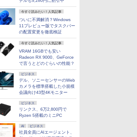
デルも5,280円に割引中
今すぐ読みたい！人気記事
ついに不満解消？Windows
11プレビュー版でタスクバー
の配置変更を徹底検証
今すぐ読みたい！人気記事
VRAM 16GBでも安い
Radeon RX 9000、GeForce
で言うとどのぐらいの性能？
ビジネス
デル、ソニーセンサーのWeb
カメラを標準搭載した小規模
会議向け43型4Kモニター
ビジネス
リンクス、6万2,800円で
Ryzen 5搭載のミニPC
AI
ビジネス
社員全員にAIエージェント、