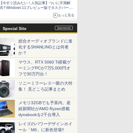
【今すぐ読みたい！人気記事】ついに不満解
消？Windows 11プレビュー版でタスクバーの
配置変更を徹底検証 - PC Watch
もっと見る
Special Site
総合オーディオブランドに進
化するSHANLINGとは何者
か？
マウス、RTX 5060 Ti搭載ゲ
ーミングPCが7万5,000円オ
フで30万円台！
ソニーミラーレス一眼の大特
集！ 見どころ記事まとめ
メモリ32GBでも予算内。産
経新聞社がAMD Ryzen搭載
dynabookを2千台導入
レイズのパワーデザインホイ
ール「M6」に新色登場!!