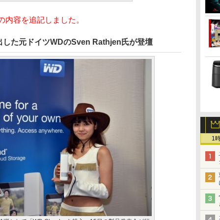
会の内容を追記しました。
み出した元ドイツWDのSven Rathjen氏が登壇
1