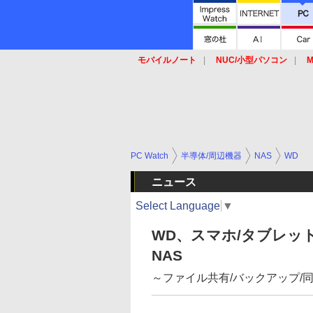
モバイルノート
NUC/小型パソコン
M
SSD
キーボード
マウス
PC Watch
半導体/周辺機器
NAS
WD
ニュース
Select Language
▼
WD、スマホ/タブレッ
NAS
～ファイル共有/バックアップ/