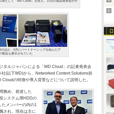
弾として「WD Cloud」を投入。15日の製品発表会が行
oudのほか、4月にパートナーシップを結んだア
の製品も展示されていた
タルジャパンによる「WD Cloud」の記者発表会
社(以下WD)から、Networked Content Solutions担
、WD Cloudの特徴や導入背景などについて説明した。
間務め、前述した
監視システム用HDDの
画したメンバーの内の1
配属され、現在は主に