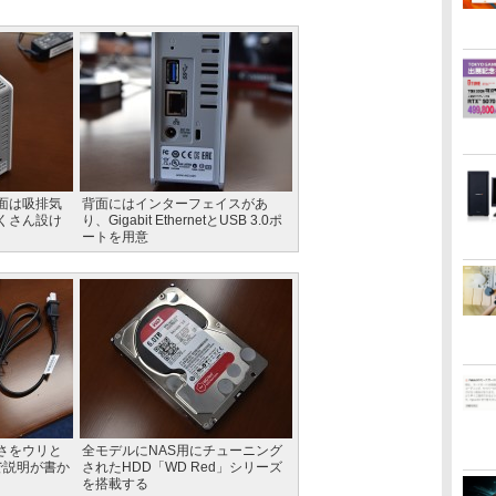
面は吸排気
背面にはインターフェイスがあ
くさん設け
り、Gigabit EthernetとUSB 3.0ポ
ートを用意
さをウリと
全モデルにNAS用にチューニング
で説明が書か
されたHDD「WD Red」シリーズ
を搭載する