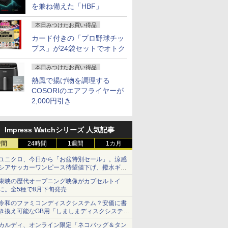
を兼ね備えた「HBF」
本日みつけたお買い得品
カード付きの「プロ野球チッ
プス」が24袋セットでオトク
本日みつけたお買い得品
熱風で揚げ物を調理する
COSORIのエアフライヤーが
2,000円引き
Impress Watchシリーズ 人気記事
時間
24時間
1週間
1カ月
ユニクロ、今日から「お盆特別セール」。涼感
シアサッカーワンピース待望値下げ、撥水ギア
ショーツは1990円に
東映の歴代オープニング映像がカプセルトイ
に。全5種で8月下旬発売
令和のファミコンディスクシステム？安価に書
き換え可能なGB用「しましまディスクシステ
ム」
カルディ、オンライン限定「ネコバッグ＆タン