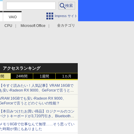
Impress サイト
全カテゴリ
CPU
Microsoft Office
アクセスランキング
時間
24時間
1週間
1カ月
【今すぐ読みたい！人気記事】VRAM 16GBで
も安いRadeon RX 9000、GeForceで言うとど
のぐらいの性能？ - PC Watch
VRAM 16GBでも安いRadeon RX 9000、
GeForceで言うとどのぐらいの性能？
【本日みつけたお買い得品】ロジクールのコン
パクトキーボードが3,720円引き。Bluetoothで3
台接続対応
メモリ8GBで仕事なんて無理……そう思ってい
た時期が僕にもありました