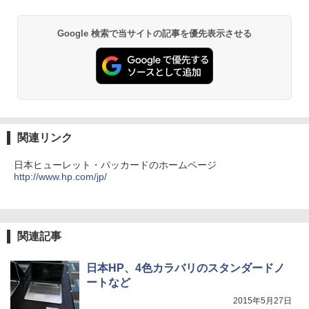
Anker Soundcore P31i ブラック
BRUCE WAYNE feat. Flo Milli, ATL Jacob
ONE PIECE モノクロ版 115 (ジャンプコミッ
パソコン Windows XP Core i5 メモリ 4
イ(23.8型/IPS/FullHD 1920×1080/100H
[Explicit]
クスDIGITAL)
【Amazon.co.jp限定】 い・ろ・は・す 2L P
GB HDD 500GB DVDドライブ搭載 リフ
z/1ms)(ブラック) 24E1N1300A/11
￥1,034
ET ラベルレス ×8本
￥5,990
レッシュPC デスクトップ キーボード＆
Google 検索で当サイトの記事を優先表示させる
￥250
￥594
マウスセット 中古 安心保証 初期設定不
￥19,620
￥1,112
要 液晶モニター ディスプレイ
[9月上旬より発送予定][新品]ちいかわ な
3
￥16,800
んか小さくてかわいいやつ (1-8巻 最新
Anker Soundcore Liberty 5 ミッドナイトブ
On My Road (Stadium ver.)
異世界居酒屋「のぶ」(22) (角川コミックス・
刊) 全巻セット [入荷予約]
フィリップス（ディスプレイ） 221S9A/
3
ラック
エース)
by Amazon 天然水ラベルレス 2L×9本
11 [21.5型液晶ディスプレイ/1920×1080/
￥250
HDMI、D-Sub/スピーカー：あり/5年間
￥9,900
￥14,990
￥832
￥1,117
【中古】NEC◆デスクトップパソコン L
フル保証]
3
関連リンク
AVIE Desk All-in-one DA370/FAW [ファ
インホワイト]//【パソコン】
￥9,880
日本ヒューレット・パッカードのホームページ
地球の歩き方 スター・ウォーズ [ 地球
4
http://www.hp.com/jp/
【2026年アップグレード版】AOKIMI ワイヤ
見知らぬ糸
HUNTER×HUNTER モノクロ版 39 (ジャンプ
￥17,160
の歩き方編集室 ]
レスイヤホン bluetooth イヤホン V12 小型
コミックスDIGITAL)
【Amazon.co.jp限定】 伊藤園 磨かれて、澄
軽量 ブルートゥースHi-Fi 最大36時間再生 ぶ
みきった日本の水 2L 8本 ラベルレス [ ケース
￥250
【IPSパネル/フレームレス】 液晶モニタ
￥2,750
4
るーとゅーす コードレス ENCノイズキャン
] [ 水 ] [ ペットボトル ] [ 箱買い ] [ ストック
￥572
ー 27インチ PS5 対応 フルHD スピーカ
セリング 自動ペアリング Type-C充電 マイク
] [ 水分補給 ]
【Windows11】 【超小型】 DELL Opti
ー 内蔵 VESA 対応 リフレッシュレート 1
4
関連記事
付き 防水 タッチ式音量調整 スポーツ/通勤/通
Plex 3060 Micro マイクロ MFF 第8世代
00Hz HDMI RGB JAPANNEXT JN-IPS27
学/WEB会議(ホワイト)
￥998
Core i5 8400T/1.70GHz 8GB SSD256G
1FHD 27型 JNIPS271FHD ジャパンネク
B M.2 NVMe Windows11 64bit WPSOff
スト モニター ディスプレイ 液晶 液晶デ
On My Road (Stadium ver.)
スーパーの裏でヤニ吸うふたり 9巻 (デジタル
VI/NYL #030 Kis-My-Ft2 [ VI/NYL編集部
日本HP、4色カラバリのスタンダードノ
5
￥1,964
ice 無線LAN 中古パソコン デスクトップ
ィスプレイ PS3 PS4 Switch
版ビッグガンガンコミックス)
]
ートなど
パソコン PC 【中古】
by Amazon 炭酸水 ラベルレス 500ml ×24本
￥250
2015年5月27日
￥19,800
強炭酸水 ペットボトル 500ミリリットル (Sm
￥810
￥2,200