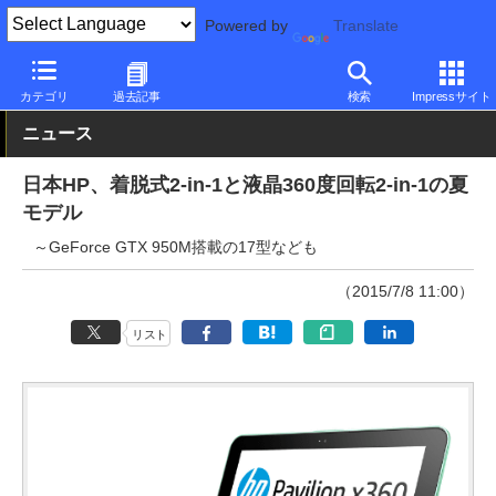
Powered by
Translate
PC Watch
パソコン/タブレット/スマートフォン
2in1
HP
カテゴリ
過去記事
検索
Impressサイト
ニュース
日本HP、着脱式2-in-1と液晶360度回転2-in-1の夏
モデル
～GeForce GTX 950M搭載の17型なども
（2015/7/8 11:00）
リスト