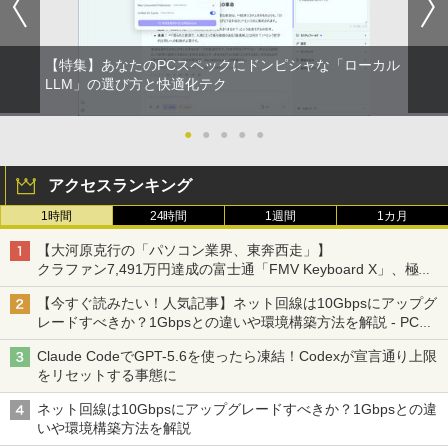
【特集】あなたのPCスペックにドンピシャな「ローカル
LLM」の選び方と快適化テク
●
●
●
●
●
アクセスランキング
1時間
24時間
1週間
1カ月
【大河原克行の「パソコン業界、東奔西走」】
クラファン7,491万円達成の富士通「FMV Keyboard X」、極限
の静音化を追求
【今すぐ読みたい！人気記事】ネット回線は10Gbpsにアップグ
レードすべきか？1Gbpsとの違いや環境構築方法を解説 - PC
Watch
Claude CodeでGPT-5.6を使ったら凍結！Codexが宣言通り上限
をリセットする事態に
ネット回線は10Gbpsにアップグレードすべきか？1Gbpsとの違
いや環境構築方法を解説