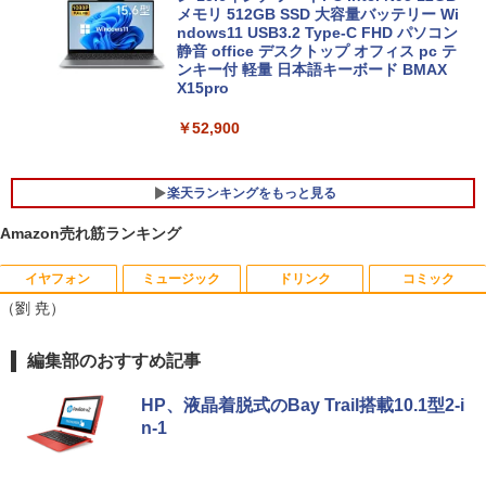
メモリ 512GB SSD 大容量バッテリー Wi
ndows11 USB3.2 Type-C FHD パソコン
静音 office デスクトップ オフィス pc テ
ンキー付 軽量 日本語キーボード BMAX
X15pro
￥52,900
楽天ランキングをもっと見る
Amazon売れ筋ランキング
イヤフォン
ミュージック
ドリンク
コミック
中古パソコン 一体型 富士通 ESPRIMO F
【エントリーで最大全額ポイント還元｜
おいしい！イラストレッスン クレパス
1
1
1
（劉 尭）
H52/S FMVF52SW Windows10 Celeron
8/11まで】 PHILIPS｜フィリップス USB
で描きました [ momo ]
1005M 1.90GHz メモリ4GB 1TB 21.5イ
-C接続 PCモニター ブラック 24E1N130
ンチ Office付き DVD Webカメラ 無線L
0A/11 [23.8型 /フルHD(1920×1080) /ワ
￥1,518
Anker Soundcore P40i オフホワイト
BRUCE WAYNE feat. Flo Milli, ATL Jacob
by Amazon 天然水 ラベルレス 500ml ×24本
薬屋のひとりごと 17巻 (デジタル版ビッグガ
編集部のおすすめ記事
AN 3ヶ月保証 wd2685 中古
イド /100Hz]
[Explicit]
富士山の天然水 バナジウム含有 水 ミネラル
ンガンコミックス)
ウォーター ペットボトル 静岡県産 500ミリリ
￥7,990
￥15,800
￥19,620
HP、液晶着脱式のBay Trail搭載10.1型2-i
ットル (Smart Basic)
￥250
￥770
n-1
80代になるとたいていボケるか死ぬ。70
2
￥1,380
代は神様から与えられた特別な時間 （幻
冬舎新書） [ 林真理子 ]
【★最大100%ポイント】おまかせ 中古
Philips｜フィリップス 液晶ディスプレ
2
2