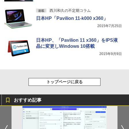
Xiaomi シャオミ REDMI Buds 8 Lite ワイヤ
￥22,500
art Basic)
レスイヤホン Bluetooth 5.4 ノイズキャンセ
西川和久の不定期コラム
連載
リング ANC 36時間再生
￥1,625
ゲーミングモニター 24.5インチ 200Hz /
日本HP「Pavilion 11-k000 x360」
5
￥3,480
中古パソコン 一体型 富士通 ESPRIMO
165Hz / 144Hz モニター 1ms pcモニタ
5
2015年7月25日
WF1/B1 FMVWB1F1B Windows11 Cele
ー 1920*1080 FHD HDR パソコン モニタ
ron 3865U 1.8GHz メモリ8GB 2TB 23.8
ー 非光沢 IPS VESA Freesync スピーカ
インチ Office付き DVD Webカメラ 無線
ー内蔵 cocopar HG-245HCW [1+1年保
日本HP、「Pavilion 11 x360」をIPS液
LAN Bluetooth 3ヶ月保証 wd2670 中古
証]
晶に変更しWindows 10搭載
￥22,800
￥22,999
2015年9月9日
トップページに戻る
おすすめ記事