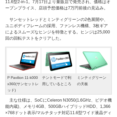
11.6型2-in-1。7月17日より量販店で発売され、価格はオ
ープンプライス、店頭予想価格は7万円前後の見込み。
サンセットレッドとミンティグリーンの2色展開や、
ユニボディフレームの採用、ファンレス機構、3枚ギア
によるスムーズなヒンジを特徴とする。ヒンジは25,000
回の回転テストをクリアした。
P Pavilion 11-k000
テントモードで利
ミンティグリーン
x360(サンセットレ
用しているところ
の天板
ッド)
主な仕様は、SoCにCeleron N3050(1.6GHz、ビデオ機
能内蔵)、メモリ4GB、500GBハイブリッドHDD、1,366
×768ドット表示/マルチタッチ対応11.6型ワイド液晶ディ