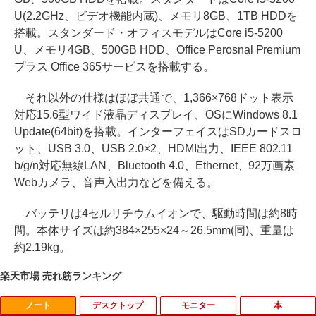
U(2.2GHz、ビデオ機能内蔵)、メモリ8GB、1TB HDDを
搭載。スタンダード・オフィスモデルはCore i5-5200
U、メモリ4GB、500GB HDD、Office Perosnal Premium
プラス Office 365サービスを搭載する。
それ以外の仕様はほぼ共通で、1,366×768ドット表示
対応15.6型ワイド液晶ディスプレイ、OSにWindows 8.1
Update(64bit)を搭載。インターフェイスはSDカードスロ
ット、USB 3.0、USB 2.0×2、HDMI出力、IEEE 802.11
b/g/n対応無線LAN、Bluetooth 4.0、Ethernet、92万画素
Webカメラ、音声入出力などを備える。
バッテリは4セルリチウムイオンで、駆動時間は約8時
間。本体サイズは約384×255×24～26.5mm(同)、重量は
約2.19kg。
楽天市場 売れ筋ランキング
ノート
デスクトップ
モニター
本