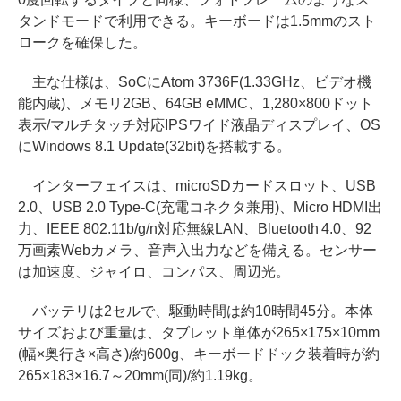
タンドモードで利用できる。キーボードは1.5mmのスト
ロークを確保した。
主な仕様は、SoCにAtom 3736F(1.33GHz、ビデオ機
能内蔵)、メモリ2GB、64GB eMMC、1,280×800ドット
表示/マルチタッチ対応IPSワイド液晶ディスプレイ、OS
にWindows 8.1 Update(32bit)を搭載する。
インターフェイスは、microSDカードスロット、USB
2.0、USB 2.0 Type-C(充電コネクタ兼用)、Micro HDMI出
力、IEEE 802.11b/g/n対応無線LAN、Bluetooth 4.0、92
万画素Webカメラ、音声入出力などを備える。センサー
は加速度、ジャイロ、コンパス、周辺光。
バッテリは2セルで、駆動時間は約10時間45分。本体
サイズおよび重量は、タブレット単体が265×175×10mm
(幅×奥行き×高さ)/約600g、キーボードドック装着時が約
265×183×16.7～20mm(同)/約1.19kg。