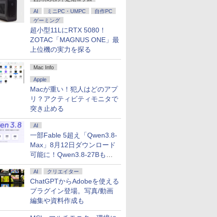
AI
ミニPC・UMPC
自作PC
ゲーミング
超小型11LにRTX 5080！
ZOTAC「MAGNUS ONE」最
上位機の実力を探る
Mac Info
Apple
Macが重い！犯人はどのアプ
リ？アクティビティモニタで
突き止める
AI
一部Fable 5超え「Qwen3.8-
Max」8月12日ダウンロード
可能に！Qwen3.8-27Bも順
次
AI
クリエイター
ChatGPTからAdobeを使える
プラグイン登場。写真/動画
編集や資料作成も