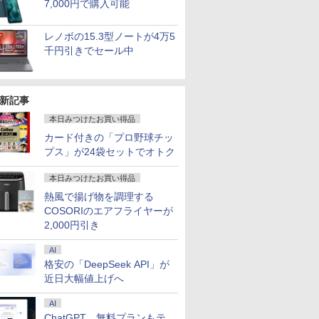
7,000円で購入可能
レノボの15.3型ノートが4万5
千円引きでセール中
新記事
本日みつけたお買い得品
カード付きの「プロ野球チッ
6
7
8
9
プス」が24袋セットでオトク
本日みつけたお買い得品
熱風で揚げ物を調理する
COSORIのエアフライヤーが
2,000円引き
3.3インチ 良品 Lenovo
【新品】Windows11 ノ
HP Elite Dragonfly G2
【★最大100
hinkPad X13 Gen2
ートパソコン office付き
13.3インチ 第11世代
【新生活応援・
AI
ype-20XJ フルHD /
15.6インチワイド液晶 フ
Core i5 メモリ8GB SSD
【Office 20
格安の「DeepSeek API」が
indows11/ 高性能 AMD
ルHD Intel Pentium
256GB Webカメラ WiFi
士通 LIFEBOO
近日大幅値上げへ
34,990
￥39,800
￥39,800
￥23,999
yzen 5-5650u/ 16GB/
GOLD 6500Y メモリ
6 タッチパネル
7世代 Core i
速NVMe式256GB-SSD/
12GB 新品SSD256GB
Windows11 中古ノート
リ:8GB/16GB/
AI
メラ/ 無線Wi-Fi6/
USB3.0 HDMI 日本語配列
パソコン
テンキー/15.6型
ChatGPT、無料プランもテ