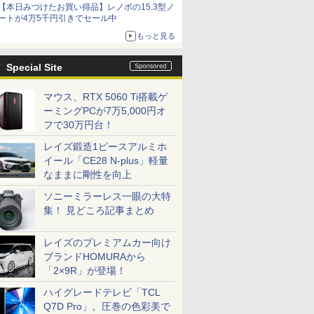
【本日みつけたお買い得品】レノボの15.3型ノ
ートが4万5千円引きでセール中
もっと見る
Special Site
マウス、RTX 5060 Ti搭載ゲ
ーミングPCが7万5,000円オ
フで30万円台！
レイズ鍛造1ピースアルミホ
イール「CE28 N-plus」軽量
なままに剛性を向上
ソニーミラーレス一眼の大特
集！ 見どころ記事まとめ
レイズのプレミアムカー向け
ブランドHOMURAから
「2×9R」が登場！
ハイグレードテレビ「TCL
Q7D Pro」。圧巻の色彩美で