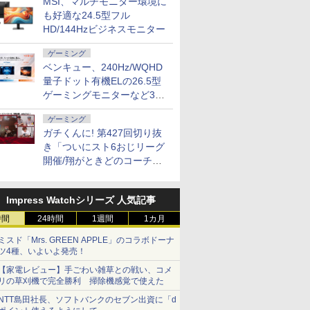
MSI、マルチモニター環境に
も好適な24.5型フル
HD/144Hzビジネスモニター
ゲーミング
ベンキュー、240Hz/WQHD
量子ドット有機ELの26.5型
ゲーミングモニターなど3機
種
ゲーミング
ガチくんに! 第427回切り抜
き「ついにスト6おじリーグ
開催/翔がときどのコーチ就
任など」
Impress Watchシリーズ 人気記事
時間
24時間
1週間
1カ月
ミスド「Mrs. GREEN APPLE」のコラボドーナ
ツ4種、いよいよ発売！
【家電レビュー】手ごわい雑草との戦い、コメ
リの草刈機で完全勝利 掃除機感覚で使えた
NTT島田社長、ソフトバンクのセブン出資に「d