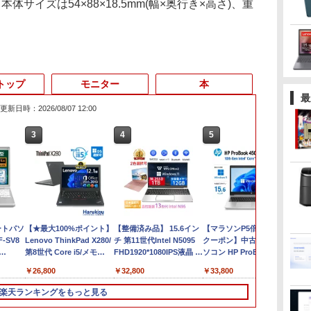
サイズは54×88×18.5mm(幅×奥行き×高さ)、重
トップ
モニター
本
最
更新日時：2026/08/07 12:00
3
4
5
ートパソ
【★最大100%ポイント】
【整備済み品】 15.6イン
【マラソンP5倍/10%オフ
1
F-SV8
Lenovo ThinkPad X280/
チ 第11世代Intel N5095
クーポン】中古ノートパ
T
第8世代 Core i5/メモ
FHD1920*1080IPS液晶 最
ソコン HP ProBook 450
T
0) ノ
リ:8GB/SSD:256GB/512GB/1TB/12.5
大メモリ16GB SSD1TB
G7 第10世代 Core i5 メモ
W
￥26,800
￥32,800
￥33,800
￥
 i5-
型/Webカメ
Office付きパソコン
リ16GB SSD256GB
R
 メモリ
ラ/WIFI/Bluetooth/HDMI/USB
MicrosoftOffice2024可
Bluetooth HDMI カメラ
爆
楽天ランキングをもっと見る
カメラ内
Type-C/中古 パソコン 中
日本語配列キーボー
Wi-Fi 15.6インチ
カ