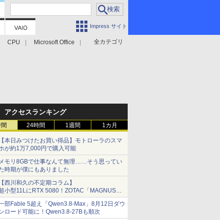
Impress サイト
全カテゴリ
CPU
Microsoft Office
アクセスランキング
時間
24時間
1週間
1カ月
【本日みつけたお買い得品】モトローラのスマ
ホが約1万7,000円で購入可能
メモリ8GBで仕事なんて無理……そう思ってい
た時期が僕にもありました
【西川和久の不定期コラム】
超小型11LにRTX 5080！ZOTAC「MAGNUS
ONE」最上位機の実力を探る
一部Fable 5超え「Qwen3.8-Max」8月12日ダウ
ンロード可能に！Qwen3.8-27Bも順次