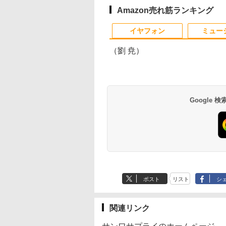
SSD256GB DVD内蔵【カ
蔵 (SSD 256GB) w
メラ、テンキー選べる】
pro&office 201
Amazon売れ筋ランキング
ノートパソコン オフィス
送料無料
1
1
1
2
2
2
付き
イヤフォン
ミュー
Microsoftoffice2024可
WIFI Bluetooth 送料無料
（劉 尭）
【マラソンP5倍/10%オフ
【公式・メーカー直販・
ゼンリン住宅地図 B4判
中古デスクトップDe
モニター 23.8イ
杖と剣のウィスト
Google
クーポン】中古ディスク
送料無料】モニター 新品
東京都 東京都港区 発行年
Optiplex 3070 SF
144Hz FHD pc
（16） 【電子書籍
トップパソコン
フルHD HP Series 3 Pro
月202604 13103011I
3070SF 【中古】 D
フリッカーレス Ful
森藤ノ ]
Windows11 Office付き
322pe 21.45インチFHDモ
Optiplex 3070 S
ブルーライトカッ
￥15,800
￥11,280
￥25,740
￥24,500
￥10,980
￥594
デル Dell OptiPlex 3050
ニター IPS 21.5型 角度調
デスクトップCore 
グレア ディスプレ
Anker Soundcore
BRUCE WAYNE feat.
【Amazon.co.jp限
薬屋のひとりごと 17
Anker Soundcore
BRUCE WAYNE feat
by Amazon 天然水
異世界居酒屋「の
SFF 第6世代Core i5 メモ
整 VESA 100Hz 液晶
Win11 Pro 64bit D
HDMI 144hz p
P40i オフホワイト
Flo Milli, ATL Jacob
定】 い・ろ・は・す
巻 (デジタル版ビッグ
P31i ブラック
Flo Milli, ATL Jacob
ラベルレス 500ml
ぶ」(22) (角川コミッ
リ8GB/16GB 高速
HDMI VGA PS5 Switch 3
Optiplex 3070 S
Adaptive-Sync
[Explicit]
2L PET ラベルレス
ガンガンコミックス)
[Explicit]
×24本 富士山の天然
クス・エース)
SSD128GB/256GB DVD
年保証 転送不可 (型番：
デスクトップCore 
MAXZEN MJM24I
￥7,990
￥5,990
×8本
水 バナジウム含有 
搭載 初期設定済み 送料無
AK2F1UT）
Win11 Pro 64bit
MJM24IC02-F14
￥250
￥1,112
￥770
￥250
￥1,380
￥832
ミネラルウォーター
料 保証付き
ゼン
ペットボトル 静岡県
ポスト
リスト
シ
産 500ミリリットル
(Smart Basic)
関連リンク