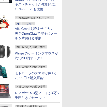
ffice付き/ Win11【中古
キーボード【NC15】
Fi/DVD/HDMI/
キストチャットが無制限に。
ノートパソコン 中古パソ
中古 パソコン/
コン 中古PC】税込送料無
ートパソコ
GPT-5.6 Solも改善
6
6
6
7
7
7
8
8
8
9
9
9
料 あす楽対応 当日発送
ン/Windows1
OpenClawで試したいアレコレ
AI
ビジネス
AIにGmailを読ませて大丈
夫？OpenClawで安全にメー
ルを片付ける手順
Mac 27インチ Core i5-
ニター 21.5インチ/23.8
キングダム 80 （ヤングジ
【エントリーでポイント
【楽天1位常連・超800冠
【送料無料】JISハンドブ
3画面 出力可能 ■ 大容量
【楽天1位 累計販売100万
魔王城の料理番 〜コワモ
【★最大100
＼メーカー5
お経に記され
本日みつけたお買い得品
.8 GHz HDD1TB メモリ
インチ/27インチ フルhd
ャンプコミックス） [ 原
100％還元チャンス】
獲得】黒/白 モニター
ック 生コンクリート
16GB メモリ ■ SSD
台突破】モバイルモニタ
テ魔族ばかりだけど、ホ
【Win11正式対
【最短即日発送
か 仏教レコー
GB MC511J/A Mid2010
画質 100Hz VA ノング
久 ]
GMKtec G10 ミニ
21.5 / 23.8 / 24.5 / 27型
2026／日本規格協会／編
256GB ■ Core i7 ■ 高年
ー 15.6インチ フルHD 4K
ワイトな職場です〜 6巻
OptiPlex 308
品】 モニター 
大雲 ]
Philipsのゲーミングマウスが
年モデル
レア 非光沢 スピーカー内
PC【AMD Ryzen 5
240Hz/200Hz
式モデル ■ Windows10
タッチパネル バッテリー
【電子書籍】[ ワイエム系
世代 Core i5
ディスプレイ 
約1,200円オトク！
42,000
11,980
770
￥61,999
￥11,999
￥27,940
￥49,800
￥12,999
￥792
￥45,800
￥16,800
￥1,650
蔵 3年保証 ディスプレイ
3500U DDR4 16GB
/180Hz/165Hz/100Hz ゲ
Pro ■ オフィスソフト付
内蔵 選べる13モデル 非光
]
リ:8GB/16GB/
ASUS 液晶
パソコンモニター PCモニ
512GB/256GB/1T SSD】
ーミングモニター 1ms応
■ DELL OptiPlex 7050
沢IPS パネル Type-C対応
3.2/DP/HDMI/
VA249QGZ V
本日みつけたお買い得品
ター フルハイビジョン 21
4C/8T 3.7GHz 64GB 16T
答 pcモニター パソコン
MT ミニタワー【中古パ
HDMI モニター 持ち運び
出
23.8型 1920×1
モトローラのスマホが約1万
インチ 液晶モニター アイ
拡張 Windows11 Pro
モニター 非光沢 スピーカ
ソコン】 初期設定不要 整
ディスプレイ サブディス
力/Windows11
ネル 5年保証
スオーヤマ DT-JF *
8K/4K 3画面出力 LAN *2
ー内蔵
備済み 安心サポート
プレイ デュアルモニター
中古 デスクト
度1ms フレ
7,000円で購入可能
WiFi5 Bluetooth5.0
HDR/Freesync/VESA
ミニPC対応 EVICIV
トップPC
120Hz 仕事 
Nucbox みにpc Ryzen 5
cocopar HG-238
宅 スピーカー
本日みつけたお買い得品
N95/N97/N100/4300U/N150
ンキング6冠
レノボの15.3型ノートが4万5
より高性能
千円引きでセール中
西川和久の不定期コラム