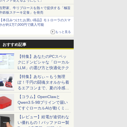
ポイント使えるようにして」
吉野家、牛リブロースを熱々で提供する「極旨
牛鉄板ステーキ定食」を発売
【本日みつけたお買い得品】モトローラのスマ
ホが約1万7,000円で購入可能
もっと見る
おすすめ記事
【特集】あなたのPCスペッ
クにドンピシャな「ローカル
LLM」の選び方と快適化テク
【特集】あぢぃ～もう無理
ぽ！千円の闘魂タオルから着
るエアコンまで、夏の冷感グ
ッズ一挙紹介
【コラム】OpenClawと
Qwen3.5-9Bプリインで届い
てすぐローカルAIが動くミニ
PC「SER9 Pro」
【レビュー】給電が途切れな
い優れもの！バッファロー製