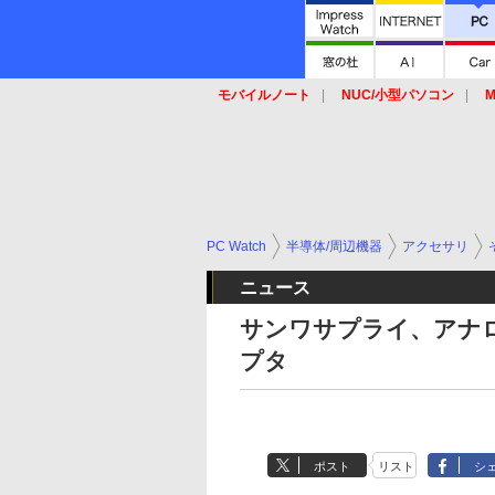
モバイルノート
NUC/小型パソコン
M
SSD
キーボード
マウス
PC Watch
半導体/周辺機器
アクセサリ
ニュース
サンワサプライ、アナロ
プタ
ポスト
リスト
シ