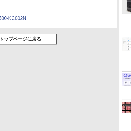
ク付き 防水 タッチ式
音量調整 スポーツ/通
勤/通学/WEB会議(ホ
ワイト)
ge/500-KC002N
トップページに戻る