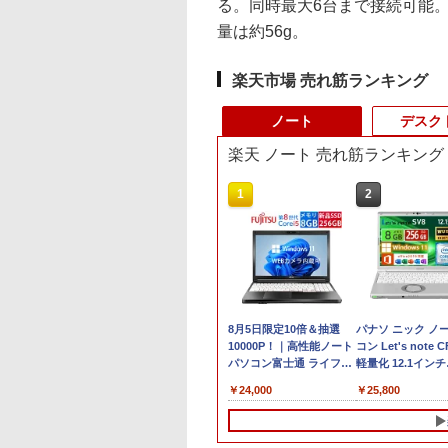
る。同時最大6台まで接続可能。本体
量は約56g。
楽天市場 売れ筋ランキング
ノート
デスク
楽天 ノート 売れ筋ランキング
1
2
8月5日限定10倍＆抽選
パナソ ニック ノ
10000P！｜高性能ノート
コン Let's note C
パソコン富士通 ライフブ
軽量化 12.1インチ
ック A579/749
WUXGA(1920×120
￥24,000
￥25,800
Windows11 第八世代
ートPC 第8世代Core
Corei5 15.6型大画面 メモ
8365U 1.90GHz
リ8GB 秒速起動新品
8GB SSD WEB