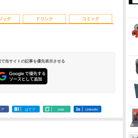
in11
古PC 中古ノートパソコン
ド/Webカメラ /USB 3.0
Windows 11 Pro 送料無
O
9 搭載・
Windows11
/HDMI 5GWIFI Bluetooth
料 保証付き
ノートパソコン
3
3
3
4
4
4
5
5
5
ジック
ドリンク
コミック
ll
ンチ
リア
【中古・Aランク】富士
Thinlerain 13.3インチモ
歴史地理学事典 [ 歴史地
【全品最大2500円OFFク
アイ・オー・データ ワイ
はじめての世界名作えほ
【正規永久版Office付
★エイスース / ASUS ア
80代になるとたいていボ
i
モ
 検索で当サイトの記事を優先表示させる
F 3070-
モニター
】[ 大
通 ESPRIMO D588/B デ
ニター 小型 ディスプレイ
理学会 ]
ーポン】【22インチ 液晶
ド液晶ディスプレイ
ん あかいえほんのおう
き】NiPoGi ミニpc Intel
イケア液晶ディスプレイ
ケるか死ぬ。70代は神様
2
ell
lHD
スクトップパソコン 第9
液晶ディスプレイ モニタ
+新品キーボード＆新品無
21.5/23.8/27型
ち（1～40巻） （0） [ 中
N5030 最大3.1Hz mini pc
フルHD(1920x1080) IPS
から与えられた特別な時
8
高
泰
￥26,400
FF 中古
ト ノン
世代 Core i5 9500 メモリ
ー/1366x768/95°視
線マウスセット】HP
1920×1080/アナログRGB
脇 初枝 ]
Windows11 Pro
パネル VA249QGZ [23.8
間 （幻冬舎新書） [ 林真
￥28,800
￥12,149
￥27,999
￥12,280
￥26,400
￥39,980
￥13,200
￥1,034
￥
￥
￥
i5
イ
8GB 高速SSD256GB
野/HDMI VGA AV BNC
EliteDesk 800 G1 SFF デ
HDMI/ブラック/スピーカ
12GB+256GB SSD (4TB
インチ]【PCモニター・
理子 ]
.
Anker Soundcore
On My Road
by Amazon 天然水
ONE PIECE モノクロ
【2026年アップグレ
On My Road
by Amazon 炭酸水
HUNTER×HUNTER
Xiaomi シャオミ
BUGS LIFE
コカ・コーラ やかんの
スーパーの裏でヤニ吸
ell
cモニター
Windows11 Pro Office
USB ポート/VESAマウン
スクトップPC 第4世代
ー：あり/よりサステナブ
拡大可能) 4K 静音 高速熱
液晶ディスプレイ】【送
Liberty 5 ミッドナイ
(Stadium ver.)
ラベルレス 2L×9本
版 115 (ジャンプコミ
ード版】AOKIMI ワ
(Stadium ver.)
ラベルレス 500ml
モノクロ版 39 (ジャ
REDMI Buds 8 Lite ワ
麦茶 from 爽健美茶 ラ
うふたり 9巻 (デジタル
FF 中古
 ブラック
2019搭載 WiFi 無線LAN
ト/スピーカー内蔵/リモコ
Core-i7 Office付き
ルなディスプレイへ/3辺
放散 小型超軽量ミニパソ
料無料】
￥250
トブラック
ックスDIGITAL)
イヤレスイヤホン
×24本 強炭酸水 ペッ
ンプコミックス
イヤレスイヤホン
ベルレス
版ビッグガンガンコミ
i5
C01
DVD ドライブ 4K対応 省
ン
Windows11 メモリ
フレームレス
コン豊富なインターフェ
￥250
￥1,117
￥250
水
bluetooth イヤホン
トボトル 500ミリリ
DIGITAL)
Bluetooth 5.4 ノイズ
650mlPET×24本
ックス)
4 マクス
スペース 中古PC 整備済
8GB/16GB
ース USB3.2/HDMI 2.0×2
リ
￥14,990
￥594
￥1,964
￥1,625
￥572
￥2,980
￥2,009
￥810
V12 小型軽量 ブルー
ットル (Smart
キャンセリング ANC
み品 90日保証 送料無料
SSD256GB/512GB ハイ
高速2.4G/5GWi-Fi BT4.2
トゥースHi-Fi 最大
Basic)
36時間再生
ェア
はてブ
note
LinkedIn
ブリッド Wi-Fi DVD
省電力 小型パソコン
36時間再生 ぶるーと
USB3.0 デスクトップ PC
ゅーす コードレス
中古 PC
ENCノイズキャンセ
リング 自動ペアリン
グ Type-C充電 マイ