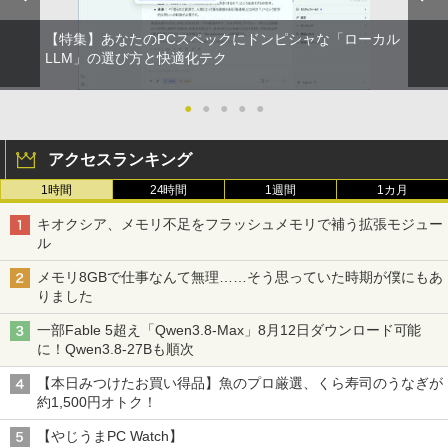
【特集】あなたのPCスペックにドンピシャな「ローカル
LLM」の選び方と快適化テク
●
●
●
●
●
アクセスランキング
1時間
24時間
1週間
1カ月
キオクシア、メモリ不足をフラッシュメモリで補う拡張モジュー
ル
メモリ8GBで仕事なんて無理……そう思っていた時期が僕にもあ
りました
一部Fable 5超え「Qwen3.8-Max」8月12日ダウンロード可能
に！Qwen3.8-27Bも順次
【本日みつけたお買い得品】魚のプロ厳選、くら寿司のうなぎが
約1,500円オトク！
【やじうまPC Watch】