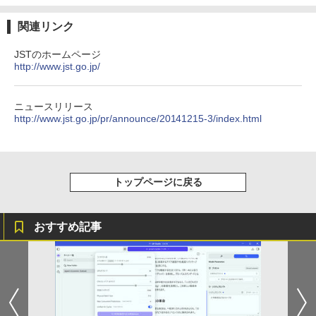
[VETESA正規販売店]デスクトップパソ
3
強炭酸水 ペットボトル 500ミリリットル (Sm
￥250
内すずえ 白泉社（少女コミック）
コン PC 一体型 新品 Windows11 27型 C
art Basic)
￥-
￥594
ore i7 第4世代 Office付き メモリ16GB
関連リンク
￥7,838
SSD512GB 初期設定済 ホワイト ブラッ
￥1,625
ク
JSTのホームページ
http://www.jst.go.jp/
【2026年アップグレード版】AOKIMI ワイヤ
On My Road (Stadium ver.)
HUNTER×HUNTER モノクロ版 39 (ジャンプ
￥69,800
レスイヤホン bluetooth イヤホン V12 小型
コミックスDIGITAL)
by Amazon 天然水ラベルレス 2L×9本
永遠の記憶 [ 東野 圭吾 ]
4
軽量 ブルートゥースHi-Fi 最大36時間再生 ぶ
￥250
るーとゅーす コードレス ENCノイズキャン
￥572
ニュースリリース
￥1,117
￥2,310
セリング 自動ペアリング Type-C充電 マイク
http://www.jst.go.jp/pr/announce/20141215-3/index.html
GMKtec GMK-K8 PLUS-32/1T-W11Pro
4
付き 防水 タッチ式音量調整 スポーツ/通勤/通
(8845HS)
学/WEB会議(ホワイト)
BUGS LIFE
スーパーの裏でヤニ吸うふたり 9巻 (デジタル
￥124,800
￥1,964
版ビッグガンガンコミックス)
コカ・コーラ やかんの麦茶 from 爽健美茶 ラ
トップページに戻る
片田舎のおっさん、剣聖になる 11 〜
ベルレス 650mlPET×24本
￥250
5
ただの田舎の剣術師範だったのに、大成
￥810
Xiaomi シャオミ REDMI Buds 8 Lite ワイヤ
した弟子たちが俺を放ってくれない件〜
￥2,009
レスイヤホン Bluetooth 5.4 ノイズキャンセ
【電子書籍】[ 佐賀崎しげる ]
デスクトップPC Ryzen7 5700G メモリ1
おすすめ記事
5
リング ANC 36時間再生
6GB SSD1TB B550 グラボなし
￥1,430
￥2,980
￥148,700