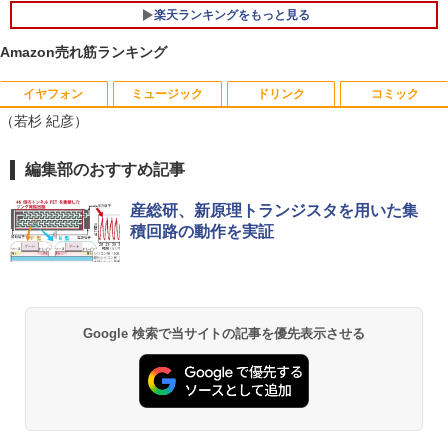
楽天ランキングをもっと見る
ポイント10倍 中古パソコン デスクトッ
1
プパソコン Windows 11【Office付】
Amazon売れ筋ランキング
【Windows 11 Pro 64Bit搭載】DELL O
ptiplexシリーズ Core i5搭載/4G/新品SS
D 120GB/DVD-ROM/送料無料【オプショ
イヤフォン
ミュージック
ドリンク
コミック
【予約商品】2027年度カレンダー ミニミ
1
ン色々有】
（若杉 紀彦）
ニ日めくり 米津祐介 C-1776-YZ グリー
ティングライフ 大人 かわいい インテリ
￥24,800
ア イラスト 令和9年 おしゃれ イラスト
Anker Soundcore P40i オフホワイト
BRUCE WAYNE feat. Flo Milli, ATL Jacob
【Amazon.co.jp限定】 い・ろ・は・す 2L P
薬屋のひとりごと 17巻 (デジタル版ビッグガ
編集部のおすすめ記事
ミニサイズ 手のひらサイズ
[Explicit]
ET ラベルレス ×8本
ンガンコミックス)
￥7,990
￥2,200
産総研、新原理トランジスタを用いた集
￥250
￥1,112
￥770
【エントリーでポイント100％還元のチ
2
積回路の動作を実証
ャンス】GMKtec ミニpc G3 Pro Intel C
ore i3 10110U 16GB DDR4 64GBまで増
設 512GB SSD M.2 2242 最大8TB Wind
ハヤブサ消防団 森へつづく道 【電子書
2
ows11 Pro mini pc 4.1GHz WIFI6 BT5.
Anker Soundcore P31i ブラック
BRUCE WAYNE feat. Flo Milli, ATL Jacob
by Amazon 天然水 ラベルレス 500ml ×24本
異世界居酒屋「のぶ」(22) (角川コミックス・
籍】[ 池井戸潤 ]
2 小型PC VESA対応 ミニパソコン 2画面
[Explicit]
富士山の天然水 バナジウム含有 水 ミネラル
エース)
高性能 みにpc nucbox 省エネ デスクト
ウォーター ペットボトル 静岡県産 500ミリリ
￥5,990
Google 検索で当サイトの記事を優先表示させる
￥2,200
ップPC
ットル (Smart Basic)
￥250
￥832
￥66,248
￥1,380
Anker Soundcore Liberty 5 アプリコットピ
On My Road (Stadium ver.)
ONE PIECE モノクロ版 115 (ジャンプコミッ
送料無料【中古】ガラスの仮面 1〜49巻
3
ンク
クスDIGITAL)
by Amazon 炭酸水 ラベルレス 500ml ×24本
までの全巻セット 花とゆめコミックス 美