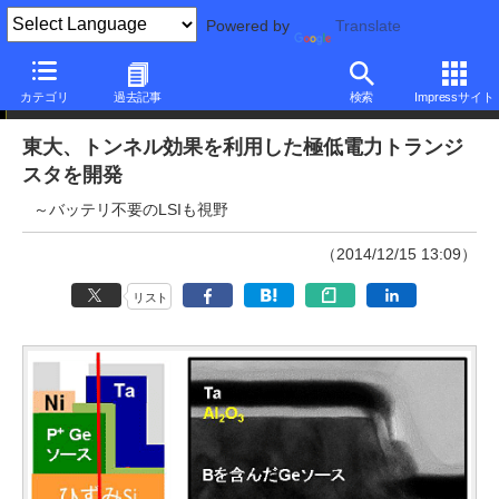
Powered by
Translate
ニュース
カテゴリ
過去記事
検索
Impressサイト
東大、トンネル効果を利用した極低電力トランジ
スタを開発
～バッテリ不要のLSIも視野
（2014/12/15 13:09）
リスト