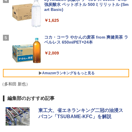
巻～7巻 コミックセット【 新品 】ナガノ
軽量 ブルートゥースHi-Fi 最大36時間再生 ぶ
強炭酸水 ペットボトル 500ミリリットル (Sm
￥250
講談社 ハチワレ うさぎ かわいい 楽しい
るーとゅーす コードレス ENCノイズキャン
art Basic)
切ない 描きおろしエピソード Twitter ツ
セリング 自動ペアリング Type-C充電 マイク
イッター X エックス コミック アニメ 漫
付き 防水 タッチ式音量調整 スポーツ/通勤/通
￥1,625
画 セット 全巻 ギフト 贈り物 プレゼント
アイオーデータ｜I-O DATA 液晶ディスプ
4
学/WEB会議 6.0(オフホワイト)
クリスマス
レイ(23.8型/ADS/FullHD 1920×1080/10
0Hz/5ms/HDMI/DP/USB Type-C/VESA/5
BUGS LIFE
￥2,599
年保証・無輝点保証)(ホワイト) LCD-C2
￥8,525
コカ・コーラ やかんの麦茶 from 爽健美茶 ラ
42SDW
ベルレス 650mlPET×24本
￥250
Xiaomi シャオミ REDMI Buds 8 Lite ワイヤ
￥25,977
￥2,009
レスイヤホン Bluetooth 5.4 ノイズキャンセ
ROCKIN'ON JAPAN (ロッキング・オ
5
リング ANC 36時間再生
ン・ジャパン) 2026年 10月号
￥3,480
Philips｜フィリップス 液晶ディスプレ
Amazonランキングをもっと見る
￥1,080
5
イ(23.8型/IPS/WQHD 2560×1440/75Hz/1
ms)(ブラック) 24E1N5600E/11
（多和田 新也）
￥29,800
薬屋のひとりごと 17巻 (デジタル版ビッグガ
編集部のおすすめ記事
ンガンコミックス)
東工大、省エネランキング二冠の油浸ス
￥770
パコン「TSUBAME-KFC」を解説