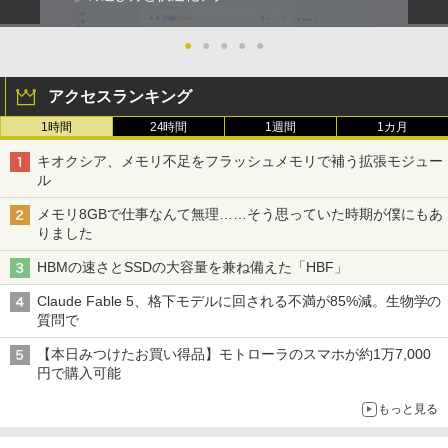
●
●
●
●
●
アクセスランキング
1時間
24時間
1週間
1カ月
キオクシア、メモリ不足をフラッシュメモリで補う拡張モジュー
ル
メモリ8GBで仕事なんて無理……そう思っていた時期が僕にもあ
りました
HBMの速さとSSDの大容量を兼ね備えた「HBF」
Claude Fable 5、格下モデルに回される不満が85%減。生物学の
質問で
【本日みつけたお買い得品】モトローラのスマホが約1万7,000
円で購入可能
もっと見る