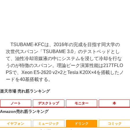
TSUBAME-KFCは、2016年の完成を目指す同大学の
次世代スパコン「TSUBAME 3.0」のテストベッドとし
て、油性冷却溶媒液の中にシステムを浸して冷却を行な
うのが特徴のスパコン。理論ピーク演算性能は217TFLO
PSで、Xeon E5-2620 v2×2とTesla K20X×4を搭載したノ
ードを40基搭載する。
楽天市場 売れ筋ランキング
ノート
デスクトップ
モニター
本
Amazon売れ筋ランキング
イヤフォン
ミュージック
ドリンク
コミック
PHILIPS 241V8 LED液晶モニター 23.8
ギルティサークル（21） 【電子書籍】[
1
1