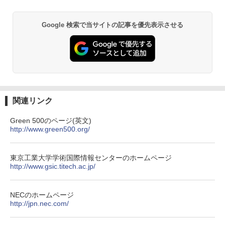
異世界居酒屋「のぶ」(22) (角川コミックス・
エース)
Google 検索で当サイトの記事を優先表示させる
￥832
ONE PIECE モノクロ版 115 (ジャンプコミッ
クスDIGITAL)
￥594
関連リンク
Green 500のページ(英文)
http://www.green500.org/
HUNTER×HUNTER モノクロ版 39 (ジャンプ
コミックスDIGITAL)
￥572
東京工業大学学術国際情報センターのホームページ
http://www.gsic.titech.ac.jp/
スーパーの裏でヤニ吸うふたり 9巻 (デジタル
NECのホームページ
版ビッグガンガンコミックス)
http://jpn.nec.com/
￥810