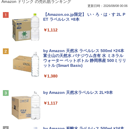
Amazon ドリンク の売れ筋ランキング
インチワイド ブラック 1920×1080 （フ
山本やみー ]
ルHD）16:9 IPSパネル 非光沢 ノングレ
更新日時：2026/08/08 00:06
ア 液晶ディスプレイ HDMI VGA VESA準
￥792
Anker Soundcore P40i オフホワイト
BRUCE WAYNE feat. Flo Milli, ATL Jacob
【Amazon.co.jp限定】 い・ろ・は・す 2L P
拠 PS4 switch 対応 スイッチ 【中古】
[Explicit]
ET ラベルレス ×8本
￥7,990
￥6,500
￥250
￥1,112
片田舎のおっさん、剣聖になる 11 〜
2
ただの田舎の剣術師範だったのに、大成
した弟子たちが俺を放ってくれない件〜
【楽天1位!1,600円OFFクーポン 8/4 20:
2
Anker Soundcore P31i ホワイト
BRUCE WAYNE feat. Flo Milli, ATL Jacob
by Amazon 天然水 ラベルレス 500ml ×24本
【電子書籍】[ 佐賀崎しげる ]
00-8/11 01:59】Xiaomi Monitor A24i 20
[Explicit]
富士山の天然水 バナジウム含有 水 ミネラル
26 ディスプレイ 1080P 23.8インチ 144
ウォーター ペットボトル 静岡県産 500ミリリ
￥5,990
Hzリフレッシュレート sRGB99% 1670
￥1,430
ットル (Smart Basic)
￥250
万色 300nits ΔE＜1 低ブルーライト 大
画面 TÜV認証 目にやさしい 調整可能な
￥1,380
スタンド VESA
TACO直伝！ 知っているだけで劇的に上
3
Anker Soundcore Liberty 5 ミッドナイトブ
On My Road (Stadium ver.)
￥12,580
達する 人体ドローイングのコツ390 [ TA
ラック
by Amazon 天然水ラベルレス 2L×9本
CO（タコ） ]
￥250
￥14,990
￥1,117
￥2,420
ASUS エイスース 液晶ディスプレイ Ey
3
e Care ［23.8型 / フルHD(1920×1080) /
ワイド］ VA249HG
【2026年アップグレード版】AOKIMI ワイヤ
On My Road (Stadium ver.)
ちいかわ なんか小さくてかわいいやつ 1
4
レスイヤホン bluetooth イヤホン V12 小型
by Amazon 炭酸水 ラベルレス 500ml ×24本
￥13,800