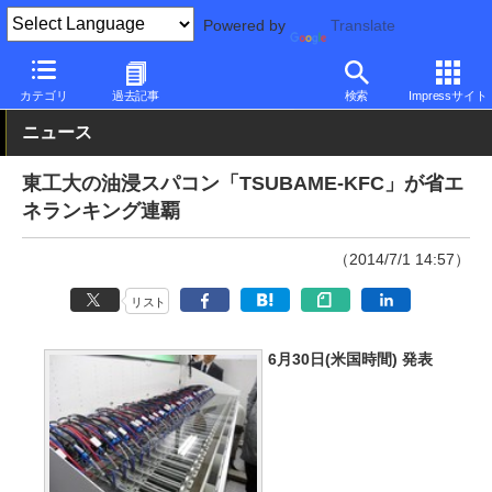
Powered by
Translate
PC Watch
市場
スパコン
その他
カテゴリ
過去記事
検索
Impressサイト
ニュース
東工大の油浸スパコン「TSUBAME-KFC」が省エ
ネランキング連覇
（2014/7/1 14:57）
リスト
6月30日(米国時間) 発表