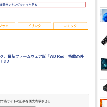
対
PC 初期設定済 15.6型
64bit】【中古/送料無
HDMI VGA スピーカー
ガノ ]
テンキー ビジネス 在
HD コスパ 高画質 デュ
メモリ8GB Core i5
Core i5/メモ
イト IPSパネル 非光沢
モリ16GB SSD512GB
L570 第7世代 C
ゲーミングモ
楽天ランキングをもっと見る
調整
中
インテル高速CPU ラン
料】※沖縄・離島を除
内蔵 ヘッドホン端子
宅勤務 学生向け 福袋
アルモニター サブモニ
Windows 11 Pro 中古
リ:8GB/SSD:128GB/12
ノングレア ディスプレ
USB3.0 初期設定済み
メモリ最大16
1ms応答 pc
ソ
ダムで発送 メモリ4GB
く
VESA対応 テレワーク
2026
ター ポータブルモニタ
アウトレット 返品 送
型液
イポート HDMI VGA
キーボード・マウス付
SSD1TB 超大
パソコン モニ
訳
本
～ 高速SSD1TB 最大
在宅勤務 法人向け オフ
ー ゲーミングモニター
料無料 中古デスクトッ
晶/Wifi/Bluetooth/Office/USB-
PS4 switch 対応 スイ
属
インチ大画面
沢 スピーカ
フルHD Webカメラ
ィス TERRA 2441W
リモートワーク IPS
プパソコン 中古パソコ
C/HDMI/中古パソコン
ッチ VESA準拠【中
コン Office
HDR/Freesyn
zoom 軽量薄型 無線
Tpye-C/mini HDMI pc
ン デスクトップパソコ
ノートパソコン モバイ
古】
5GWIFI、Blu
cocopar HG-
ジック
ドリンク
コミック
型番更新で在庫処分
ミニPC iPhone対応
ン デスクトップ PC ミ
ルパソコン Windows11
windows1
ニPC OFFICE付き
Windows10
中古ノートパ
古 美品
ク、最新ファームウェア版「WD Red」搭載の外
 HDD
.
Anker Soundcore
On My Road
by Amazon 天然水
ONE PIECE モノクロ
【2026年アップグレ
On My Road
by Amazon 炭酸水
HUNTER×HUNTER
Xiaomi シャオミ
BUGS LIFE
コカ・コーラ やかんの
スーパーの裏でヤニ吸
Liberty 5 ミッドナイ
(Stadium ver.)
ラベルレス 2L×9本
版 115 (ジャンプコミ
ード版】AOKIMI ワ
(Stadium ver.)
ラベルレス 500ml
モノクロ版 39 (ジャ
REDMI Buds 8 Lite ワ
麦茶 from 爽健美茶 ラ
うふたり 9巻 (デジタル
￥250
トブラック
ックスDIGITAL)
イヤレスイヤホン
×24本 強炭酸水 ペッ
ンプコミックス
イヤレスイヤホン
ベルレス
版ビッグガンガンコミ
￥250
￥1,117
￥250
bluetooth イヤホン
トボトル 500ミリリ
DIGITAL)
Bluetooth 5.4 ノイズ
650mlPET×24本
ックス)
￥14,990
￥594
￥1,964
￥1,625
￥572
￥3,480
￥2,009
￥810
V12 小型軽量 ブルー
ットル (Smart
キャンセリング ANC
トゥースHi-Fi 最大
Basic)
36時間再生
36時間再生 ぶるーと
 検索で当サイトの記事を優先表示させる
ゅーす コードレス
ENCノイズキャンセ