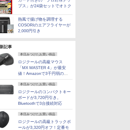
カード付きの「プロ野球チッ
プス」が24袋セットでオトク
熱風で揚げ物を調理する
COSORIのエアフライヤーが
2,000円引き
新記事
本日みつけたお買い得品
ロジクールの高級マウス
「MX MASTER 4」が最安
7
7
7
8
8
8
7
9
9
9
10
10
10
値！Amazonで3千円弱の割
引
本日みつけたお買い得品
ロジクールのコンパクトキー
ボードが3,720円引き。
Bluetoothで3台接続対応
充実機能
OFF】OEM Key保証 ミニPC【AMD
・超800
まんがシリ
MS限定クーポンあり!
【期間限定10%OFFク
角川まんが学習シリー
dynabook dynabook
AOC ゲーミングディ
100日後に英語がもの
【エントリーでP10倍★8/11 01:59まで】【
超得1,000円OFF｜新
JAPANNEXT 24.5イン
ちいかわ なんか小さ
レビュー投
公式ショッ
あなたの部
DVDマル
O 7735HS 24GB+1TB】最大4.75GHz ミニPC
 モニター
版学習まん
高性能 第10世代
ーポン 8/12 10時まで】
ズ 世界の歴史 3大特
本日みつけたお買い得品
G83/FP Core i5 10210U
スプレイ 27G411 ［27
になる1日10分 ネイ
ミングPC スターターセット G TUNE DG-A5
生活応援 豪華特典付き
チ TNパネル搭載
くてかわいいやつ
｜MS Offic
amadana
た自身です。
蔵 ノー
ro 3画面出力 2.5GbpsLAN WiFi6 HDMI 省エ
24.5 / 27型
 新装版
Celeron CPUにアップ
ゲーミングモニター 27
典つき全20巻+別巻2冊
1.6GHz/8GB/256GB(SSD)/13.3W/FHD(1920x1080)
型 /フル
ティブ英語書き写し [
TUNEオリジナルデバイスセット） デスクトッ
｜最新OS対応 第8世代
180Hz対応 フル
（5）なんか書けて遊
H&B 搭載
モニター 
洋 ]
ロジクールの高級トラックボ
古
 オフィス ゲーミングpc Ryzen みにpc
グレード中! 中古ノー
インチ FHD 240Hz
セット [ 羽田 正 ]
タッチパネ
HD(1920×1080) /ワイ
ブレット・リンゼイ ]
Ryzen5 4500 RTX 3050 16GB メモリ 500GB S
｜最大180日保証｜
HD(1920x1080)解像度
べるレターブック付き
トパソコン
23.8-Inch 
￥19,800
￥13,980
￥27,280
ールが3,320円オフ！定番モ
￥18,600
￥17,800
￥1,980
￥289,800
￥19,800
￥16,980
￥2,530
￥19,800
￥22,000
￥1,650
nkPad
ce 静音 LPDDR5 5500MT/s
/100Hz
トパソコン
1ms Fast IPSパネル
ル/Win11【中古】
ド］
付き 周辺機器付属 ディスプレイ キーボード 
Core i3 第8世代｜中古
ゲーミングモニター
特装版 （プレミアム
Windows1
Display