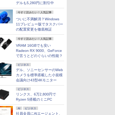
デルも5,280円に割引中
ore i5
ニター
Windows11 SSD換装
HDMI2.0×1 DP1.4×1
【20260512】
ノートパソコン
JN-245GT180FHDR
KC） [ ナガノ ]
｜スペック C
テリアと調
GB 新品
モニター
対応 中古パソコン ノ
Adaptive Sync対応 フ
Windows11 office付き
HDMI DP HDR400相当
世代 メモリ
しいディス
容量 15.6
ター 非光
ート Windows11 おま
リッカーフリー ブルー
｜中古ノートパソコン
sRGB:100%
量 HDD 5
たち。』見
今すぐ読みたい！人気記事
 中古パソ
ー内蔵
かせパソコン 無線LAN
ライトカット モニター
15.6 テンキー付き｜ノ
1ms(MPRT) PCモニタ
ー DVD
ー【ドット
ついに不満解消？Windows
付き
c/VESA
DVDドライブ Office付
ディスプレイ MAXZEN
ートパソコン
ー 液晶モニター パソ
CD DVD
年付】
11プレビュー版でタスクバー
etooth
238
き ノートパソコン 中
MGM27IC04-F240
Microsoft Office付き
コンモニター ジャパン
パソコン 
の配置変更を徹底検証
1送料無料
古 パソコン ノートPC
｜ノートパソコン
ネクスト
ソコン 中古
ソコン 中
Windows11 第8世代
ス搭載
今すぐ読みたい！人気記事
VRAM 16GBでも安い
Radeon RX 9000、GeForce
で言うとどのぐらいの性能？
ビジネス
デル、ソニーセンサーのWeb
カメラを標準搭載した小規模
会議向け43型4Kモニター
ビジネス
リンクス、6万2,800円で
Ryzen 5搭載のミニPC
AI
ビジネス
社員全員にAIエージェント、