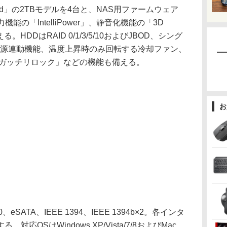
ed」の2TBモデルを4台と、NAS用ファームウェア
力機能の「IntelliPower」、静音化機能の「3D
を備える。HDDはRAID 0/1/3/5/10およびJBOD、シング
電源連動機能、温度上昇時のみ回転する冷却ファン、
「ガッチリロック」などの機能も備える。
お
SATA、IEEE 1394、IEEE 1394b×2。各インタ
OSはWindows XP/Vista/7/8およびMac