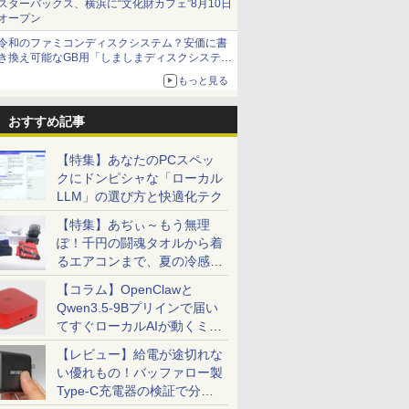
スターバックス、横浜に“文化財カフェ”8月10日
オープン
令和のファミコンディスクシステム？安価に書
き換え可能なGB用「しましまディスクシステ
ム」
もっと見る
おすすめ記事
【特集】あなたのPCスペッ
クにドンピシャな「ローカル
LLM」の選び方と快適化テク
【特集】あぢぃ～もう無理
ぽ！千円の闘魂タオルから着
るエアコンまで、夏の冷感グ
ッズ一挙紹介
【コラム】OpenClawと
Qwen3.5-9Bプリインで届い
てすぐローカルAIが動くミニ
PC「SER9 Pro」
【レビュー】給電が途切れな
い優れもの！バッファロー製
Type-C充電器の検証で分か