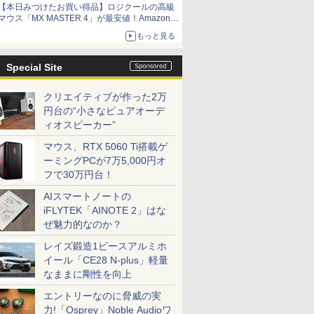
【本日みつけたお買い得品】ロジクールの高級
マウス「MX MASTER 4」が最安値！Amazonで
3千円弱の割引
もっと見る
Special Site
クリエイティブが作った2万
円台の“小さなピュアオーデ
ィオスピーカー”
マウス、RTX 5060 Ti搭載ゲ
ーミングPCが7万5,000円オ
フで30万円台！
AIスマートノートの
iFLYTEK「AINOTE 2」はな
ぜ魅力的なのか？
レイズ鍛造1ピースアルミホ
イール「CE28 N-plus」軽量
なままに剛性を向上
エントリーなのに脅威の実
力!「Osprey」Noble Audioワ