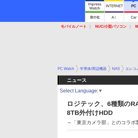
モバイルノート
NUC/小型パソコン
M
SSD
キーボード
マウス
PC Watch
半導体/周辺機器
NAS
エレコ
ニュース
Select Language
▼
ロジテック、6種類のR
8TB外付けHDD
～「東京カメラ部」とのコラボ