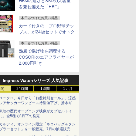
HBMの速さとSSDの大容量
を兼ね備えた「HBF」
本日みつけたお買い得品
カード付きの「プロ野球チッ
プス」が24袋セットでオトク
本日みつけたお買い得品
熱風で揚げ物を調理する
COSORIのエアフライヤーが
2,000円引き
Impress Watchシリーズ 人気記事
時間
24時間
1週間
1カ月
ユニクロ、今日から「お盆特別セール」。涼感
シアサッカーワンピース待望値下げ、撥水ギア
ショーツは1990円に
東映の歴代オープニング映像がカプセルトイ
に。全5種で8月下旬発売
カルディ、オンライン限定「ネコバッグ＆タン
ブラーセット」を一般販売。7月の抽選販売の
当選無効分