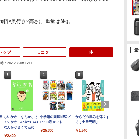
m(幅×奥行き×高さ)、重量は3kg。
最
トップ
モニター
本
：2026/08/08 12:00
3
3
3
3
4
4
4
4
5
5
5
5
6
6
6
6
パ
限
辞
【期間限定破格金
HP ProDesk 400 G6
液晶モニター PCディ
ちいかわ なんか小さ
中古ノートパソコン
【楽天1位！保護レザ
小学館の図鑑NEO／
【期間限定P15倍+最大
【★最大100%ポイン
HP P224 LED液晶モニ
からだの厚みを薄くす
新品 VETESA 一体型
「新入荷」｜
【本日限定15％
【楽天1位常連
小学館 学習
4
5
風
額！】新生活 新古品
DM 【Core i5 10500T/
スプレイ 23.8 24インチ
くてかわいいやつ（4）
Core i3/i5選択可
ーケース付き】【タッ
1〜10巻セット
10%OFFクーポン】
ト】【大特価!訳あり!】
ター 21.5インチワイド
る [ 土屋元明 ]
デスクトップパソコン
WEBカメラ/
Ryzen 7 PR
冠獲得】黒/白
ーズ 小学館
VA
 【
Win11搭載 パソコンノ
メモリ
144Hz 1ms IPS フル
なんか小さくてために
Windows11 Pro WPS
チ選択】 モバイルモニ
【3年保証】HP
【タッチパネル×Webカ
薄型 液晶ディスプレイ
24型フルHD液晶
チ/テンキー内
Windows11P
21.5 / 23.8 / 
が 世界の歴史
￥25,300
￥1,540
載
ートパソコンoffice付
16GB(DDR4)/SSD256GB(M.2
HD ノングレア 非光沢
なる豆本付き特装版
Office 2024付き メモ
ター 15.6インチ ノング
PRODESK 400 G5 DM
メラ】Panasonic Let's
1920×1080 （フル
Windows11 Office付
トパソコン 中
ネ 小型パソコン
240Hz/200Hz
全22巻セット
￥9,980
￥32,980
￥9,999
￥2,420
￥11,900
￥9,999
￥37,400
￥11,999
￥5,600
￥59,800
￥17,800
￥84,800
￥11,999
￥26,620
代
ン
メ
き 初心者向けノート
NVMe)/Win11Pro-
ブルーライトカット
（プレミアムKC） [ ナ
リ8GB SSD1TB 15.6型
レア 非光沢 1080Pフル
[新品SSD] SSD256GB
note CF-XZ6/第7世代
HD）白色LEDバックラ
き 第3世代 Core i7 メ
LENOVO Thi
minipc offi
/180Hz/165Hz