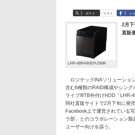
ポスト
リスト
シ
2月下
直販価
LHR-4BRH80EFU3WR
ロジテックINAソリューション
含む6種類のRAID構成やシン
ライブ/8TB外付けHDD「LHR-4
同社直販サイトで2月下旬に発売す
Facebook上で運営されてい
ラ部」とのコラボレーション製
ユーザー向けを謳う。