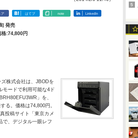
ェア
はてブ
note
LinkedIn
旬 発売
格:74,800円
ズ株式会社は、JBODを
グルモードで利用可能な4ド
BRH80EFU3WR」を、
る。価格は74,800円。
る写真投稿サイト「東京カメ
品で、デジタル一眼レフ