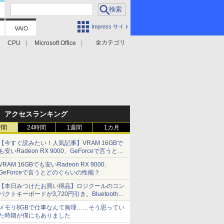
Impress サイト
全カテゴリ
CPU
Microsoft Office
アクセスランキング
時間
24時間
1週間
1カ月
【今すぐ読みたい！人気記事】VRAM 16GBで
も安いRadeon RX 9000、GeForceで言うとど
のぐらいの性能？ - PC Watch
VRAM 16GBでも安いRadeon RX 9000、
GeForceで言うとどのぐらいの性能？
【本日みつけたお買い得品】ロジクールのコン
パクトキーボードが3,720円引き。Bluetoothで3
台接続対応
メモリ8GBで仕事なんて無理……そう思ってい
た時期が僕にもありました