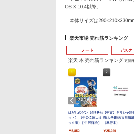
OS X 10.4以降。
本体サイズは290×210×230m
楽天市場 売れ筋ランキング
ノート
デスク
楽天 本 売れ筋ランキング
更新日時
10
10
10
1
1
1
1
2
2
2
2
0倍★8/11 01:59まで】【3年保証】ゲー
1,000円OFF｜新
ANNEXT 24.5イン
かわ なんか小さ
レビュー投稿 5年保証
公式ショップ
あなたの部屋は、あな
【ノートPC用】【あん
ポイント10倍 中古パソ
アースドリームス 厳選
はだしのゲン（全7巻セ
おまかせ 中古ノート
【お買い物マラソン
【中古】ギリシャ語
【中古】【箱付】
ターセット G TUNE DG-A5G5A（G
応援 豪華特典付き
TNパネル搭載
かわいいやつ
｜MS Office 2024
amadana 23.8インチ
た自身です。 [ 舛田光
しん3ヶ月に延長保
コン デスクトップ
おまかせモニター 21.5
ット） （中公文庫コミ
ソコン Windows11 A
定価格】モニター 21.
典/大学書林/古川晴
APPLE Mac mini
3.3W/FHD(1920x1080)
ルデバイスセット） デスクトップ 新品
新OS対応 第8世代
0Hz対応 フル
）なんか書けて遊
H&B 搭載｜中古 ノー
モニター ディスプレイ
洋 ]
証】通常付属している
Windows10【Windows
型〜27型ワイド
ック版） [ 中沢啓治 ]
サイズ 15型以上 メー
インチ 100Hz FHD 
（単行本）
A1347 (Late 2014)
TX 3050 16GB メモリ 500GB SSD Office
大180日保証｜
1920x1080)解像度
レターブック付き
トパソコン
23.8-Inch IPS Full HD
30日の保証期間が3ヶ
10 Pro 64Bit搭載】富士
【HDMI対応 / FULL
カー 富士通 NEC 等
パネル スピーカー搭
macOS Monterey
,800
,980
530
￥19,800
￥22,000
￥1,650
￥1,000
￥9,980
￥6,470
￥5,852
￥7,980
￥9,930
￥25,249
￥24,200
属 ディスプレイ キーボード ヘッドセット
re i3 第8世代｜中古
ミングモニター
版 （プレミアム
Windows11 Office付
Display：DS10『イン
月に延長されます。
通 ESPRIMO D583シリ
HD解像度】 大手メー
CPU Intel Cel 第6世
ブルーライト軽減 ノ
12.7.6 / i7(3GHz) / 