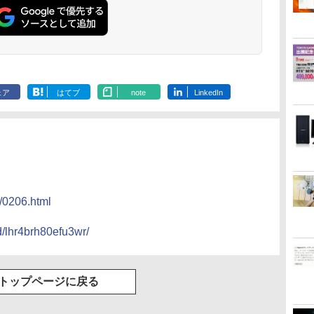
リング 自動ペアリン
グ Type-C充電 マイ
ク付き 防水 タッチ式
音量調整 スポーツ/通
勤/通学/WEB会議(ホ
ワイト)
ェア
はてブ
note
LinkedIn
4/0206.html
hd/lhr4brh80efu3wr/
トップページに戻る