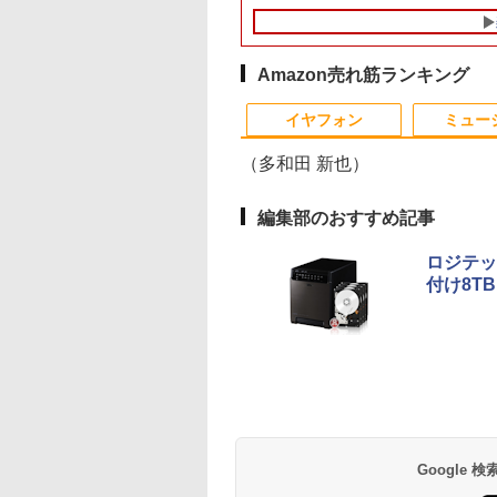
トパソコン
245GT180FHDR
 [ ナガノ ]
｜スペック Core i5 第7
テリアと調和する、新
【単品購入・併用不可
ーズ等 Celeron G1840
カー液晶 (Dell/HP/NEC
メモリ4GB
グレアタイプ 壁掛け
モリ:16GB /
dows11 office付き
I DP HDR400相当
世代 メモリ 8GB 大容
しいディスプレイのか
※レビューキャンペー
2.8G/4G/250GB/DVD-
等) テレワーク デュア
SSD128GB 無線LAN
応 省スペース 角度
HDD:1.12TB 】 【 
古ノートパソコン
B:100%
量 HDD 500GB テンキ
たち。』見せるモニタ
ンは除く / ノートパソ
ROM
ルモニター Switch
WPS office2搭載
高視野角 178°
古 ビジネスホン パ
.6 テンキー付き｜ノ
s(MPRT) PCモニタ
ー DVDドライブ搭載
ー【ドット抜け保証1
コン専用】
PS4 PS5対応 【整備済
HDMI対応 送料無料 
Adaptive-Sync対応
コン 業務用 電話機 
Amazon売れ筋ランキング
パソコン
液晶モニター パソ
CD DVD 再生可｜中古
年付】
み中古品】
あり品
MAXZEN
体】
rosoft Office付き
モニター ジャパン
パソコン 中古ノートパ
MJM22CH03-F100
イヤフォン
ミュー
ートパソコン
スト
ソコン 中古PC オフィ
2608mr
dows11 第8世代
ス搭載
（多和田 新也）
編集部のおすすめ記事
ロジテッ
付け8TB
Anker Soundcore
BRUCE WAYNE feat.
by Amazon 天然水
薬屋のひとりごと 17
Anker Soundcore
BRUCE WAYNE feat
【Amazon.co.jp限
異世界居酒屋「の
P40i オフホワイト
Flo Milli, ATL Jacob
ラベルレス 500ml
巻 (デジタル版ビッグ
P31i ブラック
Flo Milli, ATL Jacob
定】 い・ろ・は・す
ぶ」(22) (角川コミッ
[Explicit]
×24本 富士山の天然
ガンガンコミックス)
[Explicit]
2L PET ラベルレス
クス・エース)
￥7,990
￥5,990
水 バナジウム含有 水
×8本
￥250
￥1,380
￥770
￥250
￥1,112
￥832
ミネラルウォーター
ペットボトル 静岡県
産 500ミリリットル
Google
(Smart Basic)