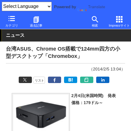
Powered by
Translate
PC Watch
パソコン/タブレット/スマートフォン
NUC/小型パソコ
カテゴリ
過去記事
検索
Impressサイト
ニュース
台湾ASUS、Chrome OS搭載で124mm四方の小
型デスクトップ「Chromebox」
（2014/2/5 13:04）
リスト
2月4日(米国時間) 発表
価格：179ドル～