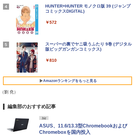
メモリ4GB～ 高速SSD1TB 最大 フルHD
スピーカー内蔵 ヘッドホン端子 VESA対
小学館の図鑑NEO／1〜10巻セット
4
Webカメラ zoom 軽量薄型 無線 型番更
応 テレワーク 在宅勤務 法人向け オフィ
【2026年アップグレード版】AOKIMI ワイヤ
On My Road (Stadium ver.)
HUNTER×HUNTER モノクロ版 39 (ジャンプ
￥32,980
新で在庫処分
ス TERRA 2441W
レスイヤホン bluetooth イヤホン V12 小型
コミックスDIGITAL)
by Amazon 炭酸水 ラベルレス 500ml ×24本
￥25,300
軽量 ブルートゥースHi-Fi 最大36時間再生 ぶ
強炭酸水 ペットボトル 500ミリリットル (Sm
￥250
るーとゅーす コードレス ENCノイズキャン
art Basic)
￥9,980
￥9,999
￥572
セリング 自動ペアリング Type-C充電 マイク
【期間限定P15倍+最大10%OFFクーポ
4
付き 防水 タッチ式音量調整 スポーツ/通勤/通
￥1,625
ン】 【3年保証】HP PRODESK 400 G5
学/WEB会議(ホワイト)
DM [新品SSD] SSD256GB メモリ8GB C
からだの厚みを薄くする [ 土屋元明 ]
中古ノートパソコン Core i3/i5選択可 Wi
ore i5 Windows 11 Pro 中古 アウトレッ
【楽天1位！保護レザーケース付き】【タ
BUGS LIFE
スーパーの裏でヤニ吸うふたり 9巻 (デジタル
5
4
4
￥1,964
ndows11 Pro WPS Office 2024付き メ
ト 返品 送料無料 中古デスクトップパソ
ッチ選択】 モバイルモニター 15.6インチ
版ビッグガンガンコミックス)
コカ・コーラ やかんの麦茶 from 爽健美茶 ラ
モリ8GB SSD1TB 15.6型 テンキー ビジ
コン 中古パソコン デスクトップパソコン
ノングレア 非光沢 1080PフルHD コスパ
￥1,540
ベルレス 650mlPET×24本
￥250
ネス 在宅勤務 学生向け 福袋2026
デスクトップ PC ミニPC OFFICE付き
高画質 デュアルモニター サブモニター
￥810
ポータブルモニター ゲーミングモニター
Xiaomi シャオミ REDMI Buds 8 Lite ワイヤ
￥2,009
リモートワーク IPS Tpye-C/mini HDMI
レスイヤホン Bluetooth 5.4 ノイズキャンセ
￥11,900
￥37,400
pc ミニPC iPhone対応
リング ANC 36時間再生
Amazonランキングをもっと見る
￥9,999
￥3,480
（劉 尭）
【★最大100%ポイント】【大特価!訳あ
新品 VETESA 一体型デスクトップパソコ
5
5
り!】【タッチパネル×Webカメラ】Pana
ン 24型フルHD液晶 Windows11 Office
sonic Let's note CF-XZ6/第7世代 Core
付き 第3世代 Core i7 メモリ16GB SSD5
編集部のおすすめ記事
i5/メモリ:8GB/SSD:128GB/12型液晶/Wi
12GB USB3.0 初期設定済み キーボー
HP P224 LED液晶モニター 21.5インチワ
5
fi/Bluetooth/Office/USB-C/HDMI/中古パ
ド・マウス付属
イド 薄型 液晶ディスプレイ 1920×1080
ソコン ノートパソコン モバイルパソコン
（フルHD）白色LEDバックライト IPSパ
.biz
Windows11 Windows10
ネル 非光沢 ノングレア ディスプレイポ
￥59,800
ASUS、11.6/13.3型Chromebookおよび
ート HDMI VGA PS4 switch 対応 スイッ
Chromeboxを国内投入
チ VESA準拠【中古】
￥11,999