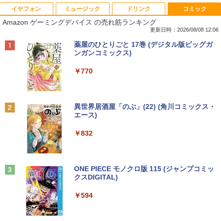
イヤフォン
ミュージック
ドリンク
コミック
【ノートPC用】【あんしん3ヶ月に延長
ポイント10倍 中古パソコン デスクトッ
アースドリームス 厳選おまかせモニター
はだしのゲン（全7巻セット） （中公文
1
1
1
1
Amazon ゲーミングデバイス の売れ筋ランキング
保証】通常付属している30日の保証期間
プ Windows10【Windows 10 Pro 64Bit
21.5型〜27型ワイド 【HDMI対応 / FULL
庫コミック版） [ 中沢啓治 ]
が3ヶ月に延長されます。【単品購入・併
搭載】富士通 ESPRIMO D583シリーズ等
HD解像度】 大手メーカー液晶 (Dell/HP/
更新日時：2026/08/08 12:06
用不可※レビューキャンペーンは除く /
Celeron G1840 2.8G/4G/250GB/DVD-R
NEC等) テレワーク デュアルモニター S
￥5,852
Anker Soundcore P40i オフホワイト
BRUCE WAYNE feat. Flo Milli, ATL Jacob
by Amazon 天然水 ラベルレス 500ml ×24本
薬屋のひとりごと 17巻 (デジタル版ビッグガ
ノートパソコン専用】
OM
witch PS4 PS5対応 【整備済み中古品】
[Explicit]
富士山の天然水 バナジウム含有 水 ミネラル
ンガンコミックス)
ウォーター ペットボトル 静岡県産 500ミリリ
￥7,990
￥1,000
￥9,980
￥6,470
ットル (Smart Basic)
￥250
￥770
【中古】ギリシャ語辞典/大学書林/古川晴
2
￥1,380
風（単行本）
おまかせ 中古ノートパソコン Windows
【中古】【箱付】 APPLE Mac mini A13
【お買い物マラソン限定価格】モニター
2
2
2
Anker Soundcore P31i ブラック
BRUCE WAYNE feat. Flo Milli, ATL Jacob
異世界居酒屋「のぶ」(22) (角川コミックス・
11 A4サイズ 15型以上 メーカー 富士通 N
47 (Late 2014) 【 macOS Monterey 12.
21.5インチ 100Hz FHD VAパネル スピー
￥25,249
[Explicit]
エース)
【Amazon.co.jp限定】 い・ろ・は・す 2L P
EC 等 CPU Intel Cel 第6世代 メモリ4GB
7.6 / i7(3GHz) / メモリ:16GB / HDD:1.1
カー搭載 ブルーライト軽減 ノングレアタ
ET ラベルレス ×8本
￥5,990
SSD128GB 無線LAN WPS office2搭載
2TB 】 【 中古 ビジネスホン パソコン
イプ 壁掛け対応 省スペース 角度調整 高
￥250
￥832
HDMI対応 送料無料 訳あり品
業務用 電話機 本体】
視野角 178° Adaptive-Sync対応 MAXZ
￥1,112
EN MJM22CH03-F100 2608mr
￥7,980
￥24,200
ちいかわ なんか小さくてかわいいやつ
3
￥9,930
（4）なんか小さくてためになる豆本付き
Anker Soundcore Liberty 5 ミッドナイトブ
On My Road (Stadium ver.)
ONE PIECE モノクロ版 115 (ジャンプコミッ
特装版 （プレミアムKC） [ ナガノ ]
ラック
クスDIGITAL)
by Amazon 天然水ラベルレス 2L×9本
￥250
￥2,420
【期間限定破格金額！】新生活 新古品 W
HP ProDesk 400 G6 DM 【Core i5 1050
3
3
￥14,990
￥594
￥1,117
in11搭載 パソコンノートパソコンoffice
0T/メモリ16GB(DDR4)/SSD256GB(M.2
液晶モニター PCディスプレイ 23.8 24イ
3
付き 初心者向けノートPC 初期設定済 1
NVMe)/Win11Pro-64bit】【中古/送料無
ンチ 144Hz 1ms IPS フルHD ノングレア
5.6型 インテル高速CPU ランダムで発送
料】※沖縄・離島を除く
非光沢 ブルーライトカット HDMI VGA