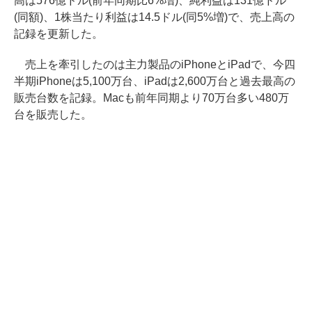
高は576億ドル(前年同期比6%増)、純利益は131億ドル
(同額)、1株当たり利益は14.5ドル(同5%増)で、売上高の
記録を更新した。
売上を牽引したのは主力製品のiPhoneとiPadで、今四
半期iPhoneは5,100万台、iPadは2,600万台と過去最高の
販売台数を記録。Macも前年同期より70万台多い480万
台を販売した。