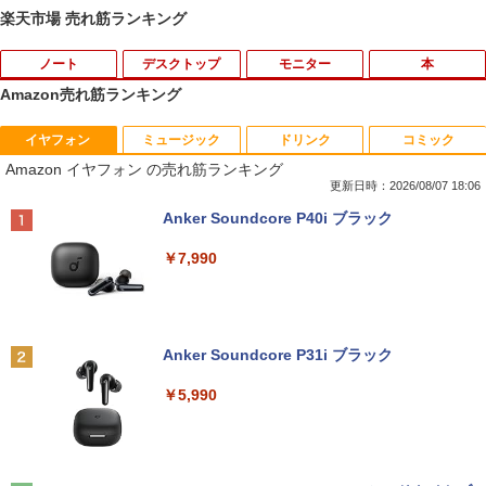
楽天市場 売れ筋ランキング
ノート
デスクトップ
モニター
本
Amazon売れ筋ランキング
イヤフォン
ミュージック
ドリンク
コミック
【中古】Panasonic Let's note SV8 CF-
中古パソコン | Dell | OptiPlex 3040 SFF
【期間限定10%OFFクーポン 8/12 10時
逆転バリバリバース 1 金のバリバコイン
1
1
1
1
Amazon イヤフォン の売れ筋ランキング
SV8TDLVS【i5-8365U 8G 256G(SSD)
| Windows11 | デスクトップ | 一年保証 |
まで】 モニター 21.5型 液晶ディスプレ
2枚つき特装版 （コロコロコミックス） [
WiFi 12LCD(1920x1200)】【ECセンタ
第6世代 | Core i5 6500 3.2(～最大3.6)G
イ ベゼル ディスプレイ 液晶モニター PC
掛丸 翔 ]
更新日時：2026/08/07 18:06
ー】保証期間1ヶ月【ランクC】
Hz | MEM:8GB | HDD:500GB | DVDマル
モニター 壁掛け フリッカーレス FreeSy
Anker Soundcore P40i ブラック
チ | Win11Pro64Bit
nc 21.5インチ 角度調節 FullHD ブルー
￥1,760
ライトカット VAパネル VESAフル FHD
￥22,980
￥7,990
ノングレア MAXZEN JM22CH02
￥9,980
￥9,480
SAKAMOTO DAYS 28 【電子書籍】[ 鈴
2
【マラソンP5倍/10%オフクーポン】中古
木祐斗 ]
2
ノートパソコン Lenovo ThinkPad L570
貴重 英語/中国語/日本語版 WINDOWS X
2
Anker Soundcore P31i ブラック
第6世代Core i5 メモリ16GB SSD256GB
P SP3 / WIN7 /WIN10 インストール（購
￥572
カメラ DVD Bluetooth 15.6インチWind
入時選択） シルアル RS232C 省スペー
【期間限定10%OFFクーポン 8/12 10時
2
￥5,990
ows11 Pro 送料無料 保証付き
ス デスクトップパソコン Core I3 OR I
まで】 ゲーミングモニター 24.5インチ F
5 3.1Gヘルツ以上 2Gメモリー DELL 7
HD 240Hz 1ms Fast IPSパネル HDMI2.0
90/7010 250Gハード DVD 【中古】
×1 DP1.4×1 Adaptive Sync対応 フリッ
￥26,800
カーフリー ブルーライトカット モニター
薬屋のひとりごと 17巻 【電子書籍】[ 日
3
ディスプレイ MAXZEN MGM25IC04-F2
￥17,600
向夏 ]