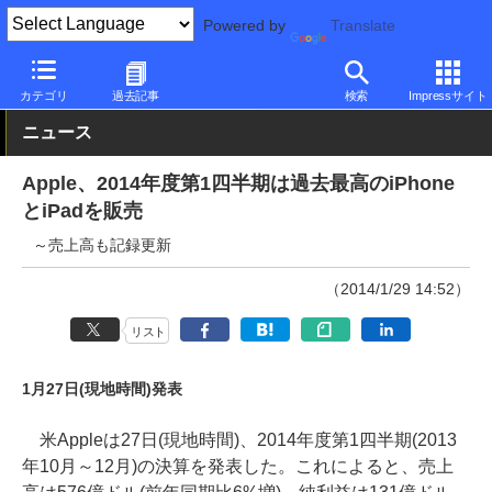
Powered by
Translate
PC Watch
市場
動向
Apple
カテゴリ
過去記事
検索
Impressサイト
ニュース
Apple、2014年度第1四半期は過去最高のiPhone
とiPadを販売
～売上高も記録更新
（2014/1/29 14:52）
リスト
1月27日(現地時間)発表
米Appleは27日(現地時間)、2014年度第1四半期(2013
年10月～12月)の決算を発表した。これによると、売上