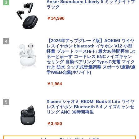
40
Anker Soundcore Liberty 5 ミッドナイトブ
ラック
【1500円OFFクーポン】【訳アリ】【W
￥770
3
￥12,980
EBカメラ＋フルHD】ノートパソコン 中
￥14,990
古パソコン 13.3インチ SSD256GB メモ
【★最大100%ポイント】HP ProDesk 6
3
リ8GB Core i5-1135G7 第11世代 Micro
00 G2 SFF/第6世代 Core i7/メモリ:4GB/
soft Office付き Windows11 東芝 dyna
8GB/16GB/SSD:128GB/256GB/512GB/
book G83 中古 PC パソコン ノートPC S
1TB/DVD/DP/VGA/Wifi/2画面出力/Offic
＼メーカー5年保証／【最短即日発送】
＼話題の編み図が大集合！／【★作品
3
4
SD1TB メモリ16GB 軽量 薄型 ダイナブ
e/中古 デスクトップ デスクトップPC/Wi
【新品】モニター 21.5インチモニター デ
【2026年アップグレード版】AOKIMI ワイヤ
集】アイアムオリーブ増刊号 NO.1 ハマ
ック
ndows11
ィスプレイ PCモニター ASUS 液晶ディ
レスイヤホン bluetooth イヤホン V12 小型
ナカ
スプレイ VP229HFZ 22型 1920×1080 応
軽量 ブルートゥースHi-Fi 最大36時間再生 ぶ
答速度1ms リフレッシュレート100Hz IP
るーとゅーす コードレス ENCノイズキャン
￥29,800
￥22,800
￥950
Sパネル 液晶モニター 5年保証付き 動画
セリング 自動ペアリング Type-C充電 マイク
閲覧 仕事 在宅 楽天ランキング4冠
付き 防水 タッチ式音量調整 スポーツ/通勤/通
学/WEB会議(ホワイト)
￥12,800
ノートパソコン 新品 Office付き 初心者
□■※ 【USB端子多数搭載!】 HP デスク
魔女と傭兵（9） 【電子書籍】[ 宮木真人
4
4
5
￥1,964
向け 初期設定済 Win11 Pro 日本語キー
トップPC ProDesk 600 G6 SFF Corei5-
]
ボード テレワーク応援 Celeron N3350
10500/メモリ8GB/SSD256GB/DVDマル
メモリー:8GB 高速SSD:512GB最大 lapt
チ/Win11 動作確認 【中古】送料無料
￥792
op 14型液晶 Webカメラ USB 3.0 miniH
【初心者向けコスパ最強】黒/白 モニター
Xiaomi シャオミ REDMI Buds 8 Lite ワイヤ
4
DMI 無線機能 Bluetooth 超軽量大容量バ
21.5 / 23.8 / 27型 pcモニター 100Hz ゲ
レスイヤホン Bluetooth 5.4 ノイズキャンセ
￥30,000
ッテリー ノートPC在宅勤務14Q8H
ーミングモニター HDMI 24インチ 1920*
リング ANC 36時間再生
1080 FHD パソコン モニター ディスプレ
イ 非光沢 VA 4000:1 角度調整 VESA Fre
￥29,800
￥3,480
esync ps4/ps5/xbox スピーカー内蔵 kk
DELL OptiPlex 3060 Micro【Core i5-84
5
smart
00T/8GB(DDR4)/500GB/Win11-64bit】