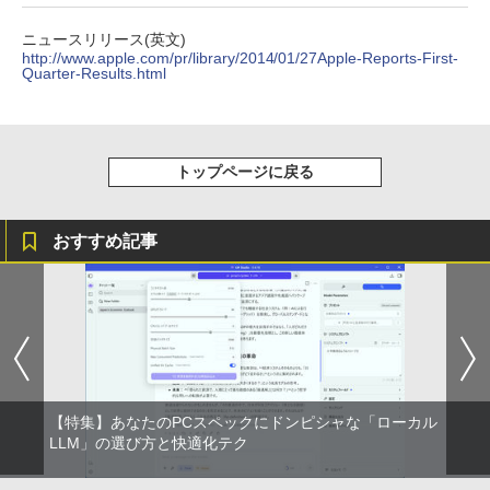
On My Road (Stadium ver.)
HUNTER×HUNTER モノクロ版 39 (ジャンプ
コミックスDIGITAL)
by Amazon 炭酸水 ラベルレス 500ml ×24本
ニュースリリース(英文)
強炭酸水 ペットボトル 500ミリリットル (Sm
￥250
http://www.apple.com/pr/library/2014/01/27Apple-Reports-First-
art Basic)
Quarter-Results.html
￥572
￥1,625
BUGS LIFE
スーパーの裏でヤニ吸うふたり 9巻 (デジタル
トップページに戻る
版ビッグガンガンコミックス)
コカ・コーラ やかんの麦茶 from 爽健美茶 ラ
ベルレス 650mlPET×24本
￥250
￥810
￥2,009
おすすめ記事
【特集】あなたのPCスペックにドンピシャな「ローカル
LLM」の選び方と快適化テク