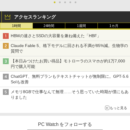
●
●
●
●
●
アクセスランキング
1時間
24時間
1週間
1カ月
HBMの速さとSSDの大容量を兼ね備えた「HBF」
Claude Fable 5、格下モデルに回される不満が85%減。生物学の
質問で
【本日みつけたお買い得品】モトローラのスマホが約1万7,000
円で購入可能
ChatGPT、無料プランもテキストチャットが無制限に。GPT-5.6
Solも改善
メモリ8GBで仕事なんて無理……そう思っていた時期が僕にもあ
りました
もっと見る
PC Watch をフォローする