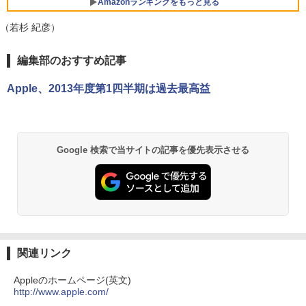
中古/送料無料 ※沖縄、離島を除く
Amazonランキングをもっと見る
￥11,999
レビュー投稿 5年保証｜MS Office 2024
5
H&B 搭載｜中古ノートパソコン Windo
￥16,800
（若杉 紀彦）
ws11 Office付｜テンキー DVD 搭載｜C
ore i5 第7世代 メモリ 8GB SSD 256GB
BRUCE WAYNE feat. Flo Milli, ATL Jacob
【Amazon.co.jp限定】 い・ろ・は・す 2L P
薬屋のひとりごと 17巻 (デジタル版ビッグガ
｜店長厳選 Lenovo ThinkPad 15.6型 Bl
【楽天1位常連・超800冠獲得】黒/白 モ
編集部のおすすめ記事
5
[Explicit]
ET ラベルレス ×8本
ンガンコミックス)
uetooth Wi-Fi 無線｜中古 パソコン 中古
ニター 21.5 / 23.8 / 24.5 / 27型 240Hz/2
PC Word Excel
00Hz /180Hz/165Hz/100Hz ゲーミングモ
Apple、2013年度第1四半期は過去最高益
ニター 1ms応答 pcモニター パソコン モ
￥250
￥1,112
￥770
ニター 非光沢 スピーカー内蔵 HDR/Free
￥29,800
sync/VESA cocopar HG-238
￥11,999
BRUCE WAYNE feat. Flo Milli, ATL Jacob
by Amazon 天然水 ラベルレス 500ml ×24本
異世界居酒屋「のぶ」(22) (角川コミックス・
Google 検索で当サイトの記事を優先表示させる
[Explicit]
富士山の天然水 バナジウム含有 水 ミネラル
エース)
ウォーター ペットボトル 静岡県産 500ミリリ
ットル (Smart Basic)
￥250
￥832
￥1,380
On My Road (Stadium ver.)
ONE PIECE モノクロ版 115 (ジャンプコミッ
クスDIGITAL)
by Amazon 天然水ラベルレス 2L×9本
関連リンク
￥250
￥594
￥1,117
Appleのホームページ(英文)
http://www.apple.com/