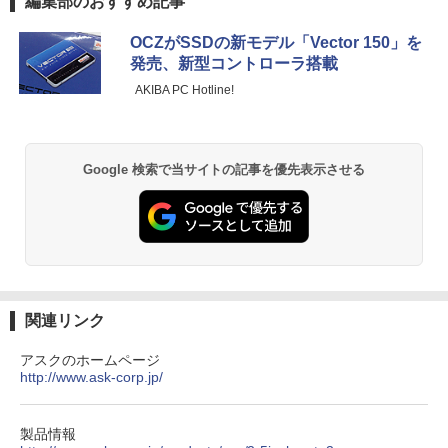
編集部のおすすめ記事
5 i7-14700F｜ SSD 256GB～2TB｜メモ
電話/PC/Mac対応
ンガンコミックス)
リ 8～64GB DDR4/5｜ デスクトップPC
【中古】【モニターにムラあり・激安ご
2年保証 激安 高性能 ゲーム 本体のみ PC
￥8,999
5
OCZがSSDの新モデル「Vector 150」を
￥770
奉仕】 ノートパソコン / DELL Latitude
高スペッ 初期設定済み
発売、新型コントローラ搭載
3520 / 第11世代Corei5 / SSD256GB / メ
モリー8GB / Windows11 / USB / micro
￥45,700
AKIBA PC Hotline!
SD / type-C / Bluetooth / HDMI / ACア
ダプター / MS-office搭載
異世界居酒屋「のぶ」(22) (角川コミックス・
エース)
￥29,800
Google 検索で当サイトの記事を優先表示させる
￥832
HUNTER×HUNTER モノクロ版 39 (ジャンプ
コミックスDIGITAL)
￥572
関連リンク
アスクのホームページ
スーパーの裏でヤニ吸うふたり 9巻 (デジタル
http://www.ask-corp.jp/
版ビッグガンガンコミックス)
￥810
製品情報