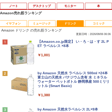
ノート
デスクトップ
モニター
本
Amazon売れ筋ランキング
イヤフォン
ミュージック
ドリンク
コミック
【8/05.8/10限定！お買い物マラソン×5の
【高速SSD128GB＋大容量HDD500GB】
HP ProDisplay P222va 液晶モニター 2
あさドラ！（10） （ビッグ コミックス
1
1
1
1
Amazon ドリンク の売れ筋ランキング
つく日｜ポイント最大49.5倍】【中古・
超小型・省スペース 中古デスクトップP
1.5インチワイド 黒 ブラック 1920×1080
〔スペシャル〕） [ 浦沢直樹 ]
本体のみ・コードあり・充電器付き】Le
C ミニPC 中古パソコン メモリ4GB Win
（フルHD）白色LEDバックライト VAパ
更新日時：2026/08/06 06:06
novo 300e Chromebook 2nd Gen 81M
dows11 Microsoft Office2024 Dell Opt
ネル ミニ D-sub VGA DisplayPort ディ
￥990
Anker Soundcore P40i オフホワイト
BRUCE WAYNE feat. Flo Milli, ATL Jacob
【Amazon.co.jp限定】 い・ろ・は・す 2L P
B0034JP Bランク【日曜日以外即日発
iPlex 3070 第9世代 Core i3-9100T 無線
スプレイ【中古】
[Explicit]
ET ラベルレス ×8本
送】【送料無料】
LAN USB3.0
￥5,990
￥4,400
￥250
￥1,001
￥5,380
￥22,980
路傍のフジイ（7） （ビッグ コミック
2
ス） [ 鍋倉夫 ]
JAPANNEXT｜ジャパンネクスト モニタ
2
Anker Soundcore P31i ブラック
BRUCE WAYNE feat. Flo Milli, ATL Jacob
by Amazon 天然水 ラベルレス 500ml ×24本
MS限定クーポンあり! 高性能 第10世代 C
Dell OptiPlex 3050 SFF 第7世代 Core i
ーアームガス式液晶ディスプレイアーム
￥880
2
2
[Explicit]
富士山の天然水 バナジウム含有 水 ミネラル
eleron CPUにアップグレード中! 中古ノ
5 メモリ16GB SSD 512GB Office付き H
15-32インチ対応 耐荷重2-6.5kg 3軸 垂
ウォーター ペットボトル 静岡県産 500ミリリ
￥4,990
ートパソコン Windows11 SSD換装対応
DMI Windows11 デスクトップパソコン
直 水平 多関節 JN-GB12SV JN-GB12SV
ットル (Smart Basic)
￥250
中古パソコン ノート Windows11 おまか
中古パソコン
JN-GB12SV
せパソコン 無線LAN DVDドライブ Offic
￥1,380
e付き ノートパソコン 中古 パソコン ノ
￥32,800
￥5,437
ミウラ折り小冊子付き 宇宙兄弟（46）
3
ートPC
特装版 （講談社キャラクターズA） [ 小
Anker Soundcore Liberty 5 ミッドナイトブ
On My Road (Stadium ver.)
山 宙哉 ]
ラック
by Amazon 天然水ラベルレス 2L×9本
￥19,800