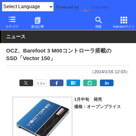
Powered by
Translate
PC Watch
半導体/周辺機器
SSD
OCZ
カテゴリ
過去記事
検索
Impressサイト
ニュース
OCZ、Barefoot 3 M00コントローラ搭載の
SSD「Vector 150」
（2014/1/16 12:03）
リスト
1月中旬 発売
価格：オープンプライス