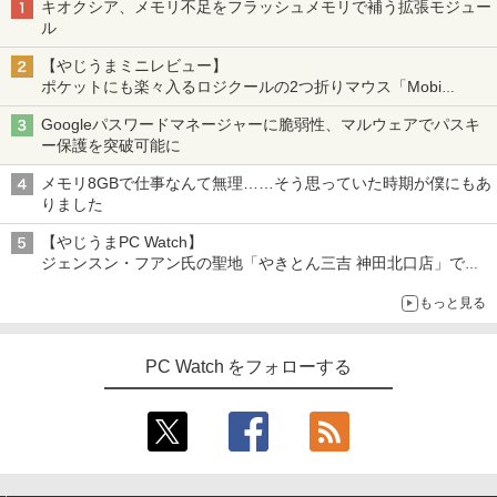
キオクシア、メモリ不足をフラッシュメモリで補う拡張モジュー
ル
【やじうまミニレビュー】
ポケットにも楽々入るロジクールの2つ折りマウス「Mobi
Fold」。その気になるギミックとは？
Googleパスワードマネージャーに脆弱性、マルウェアでパスキ
ー保護を突破可能に
メモリ8GBで仕事なんて無理……そう思っていた時期が僕にもあ
りました
【やじうまPC Watch】
ジェンスン・フアン氏の聖地「やきとん三吉 神田北口店」で
「ご来店記念コース」を娘と堪能
もっと見る
～コース名を変更したのはNVIDIAに怒られたからではない
PC Watch をフォローする