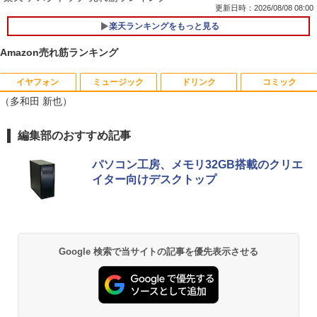
更新日時：2026/08/08 08:00
楽天ランキングをもっと見る
【期間限定破格金額！】新生活 新古品 W
1
in11搭載 パソコンノートパソコンoffice
Amazon売れ筋ランキング
付き 初心者向けノートPC 初期設定済 1
5.6型 インテル高速CPU ランダムで発送
メモリ4GB～ 高速SSD1TB 最大 フルHD
イヤフォン
ミュージック
ドリンク
コミック
中古24インチ液晶モニター PHILIPS 241
[新品]マッシュル-MASHLE- (1-18巻 全
1
1
Webカメラ zoom 軽量薄型 無線 型番更
（多和田 新也）
B4L【中古】
巻) 全巻セット
新で在庫処分
￥6,600
￥8,954
￥9,980
Anker Soundcore P40i オフホワイト
BRUCE WAYNE feat. Flo Milli, ATL Jacob
【Amazon.co.jp限定】 い・ろ・は・す 2L P
薬屋のひとりごと 17巻 (デジタル版ビッグガ
編集部のおすすめ記事
[Explicit]
ET ラベルレス ×8本
ンガンコミックス)
￥7,990
パソコン工房、メモリ32GB搭載のクリエ
￥250
￥1,112
￥770
フィリップス（ディスプレイ） 221S9A/
イター向けデスクトップ
2
MS限定クーポンあり! 【Win11正式対
2
【楽天ブックス限定特典】今日もアゲて
11 [21.5型液晶ディスプレイ/1920×1080/
2
応】Webカメラ&テンキー付き ノートパ
こ！ギャルせなちゃん(ギャルせなちゃん
HDMI、D-Sub/スピーカー：あり/5年間
ソコン 中古 パソコン メモリ 8GB 最大3
ステッカー) [ ウク ]
フル保証]
2GB 新品 SSD 256GB 高性能 第8世代 C
Anker Soundcore P31i ブラック
BRUCE WAYNE feat. Flo Milli, ATL Jacob
by Amazon 天然水 ラベルレス 500ml ×24本
異世界居酒屋「のぶ」(22) (角川コミックス・
ore i5搭載 DVD 中古ノートパソコン Win
[Explicit]
富士山の天然水 バナジウム含有 水 ミネラル
エース)
￥1,595
￥9,980
dows11 Pro 店長オススメ おまかせ 15.6
ウォーター ペットボトル 静岡県産 500ミリリ
￥5,990
Google 検索で当サイトの記事を優先表示させる
型 無線LAN office付き 2026 福袋 ギフト
ットル (Smart Basic)
￥250
￥832
￥29,800
￥1,380
パンク・ガーデニング宣言 エコロジカル
【楽天1位！保護レザーケース付き】【タ
3
3
で型破りな庭園論 [ エリック・ルノワー
ッチ選択】 モバイルモニター 15.6インチ
Anker Soundcore Liberty 5 ミッドナイトブ
On My Road (Stadium ver.)
ONE PIECE モノクロ版 115 (ジャンプコミッ
ル ]
ノングレア 非光沢 1080PフルHD コスパ