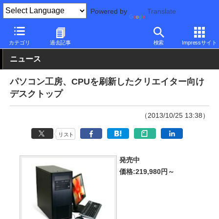
Powered by
Translate
PC Watch
パソコン/タブレット/スマートフォン
デスクトップパ
カテゴリ
過去記事
検索
Impressサイト
ニュース
パソコン工房、CPUを刷新したクリエイター向け
デスクトップ
（2013/10/25 13:38）
リスト
発売中
価格:219,980円～