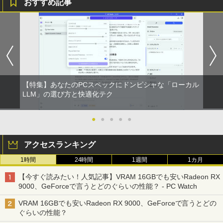
おすすめ記事
ト PC 15.6型 第12世代 Celeron N95 メ
モリ16GB SSD512GB/1TB 安い 格安 ラ
ップトップ
￥49,800
【特集】あなたのPCスペックにドンピシャな「ローカル
LLM」の選び方と快適化テク
●
●
●
●
●
アクセスランキング
1時間
24時間
1週間
1カ月
【今すぐ読みたい！人気記事】VRAM 16GBでも安いRadeon RX
9000、GeForceで言うとどのぐらいの性能？ - PC Watch
VRAM 16GBでも安いRadeon RX 9000、GeForceで言うとどの
ぐらいの性能？