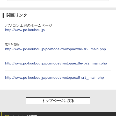
ラック
クスDIGITAL)
by Amazon 天然水ラベルレス 2L×9本
高画質 デュアルモニター サブモニター
【新品】【楽天1位！】ノートパソコン
3
￥250
ポータブルモニター ゲーミングモニター
￥2,640
新品第13世代CPU搭載ノートPC Office
￥14,990
￥594
￥1,117
リモートワーク IPS Tpye-C/mini HDMI
付きノートパソコン 初心者向け Window
関連リンク
pc ミニPC iPhone対応
s11 初期設定済 Webカメラ zoom 日本語
キーボード 14.1型 Intel Celeron メモリ
パソコン工房のホームページ
￥9,999
ゲーム オブ ファミリア-家族戦記- 1
8GB SSD1TB(最大) 大容量バッテリービ
4
http://www.pc-koubou.jp/
【2026年アップグレード版】AOKIMI ワイヤ
On My Road (Stadium ver.)
HUNTER×HUNTER モノクロ版 39 (ジャンプ
7 【電子書籍】[ 山口 ミコト ]
ジネス 大学生 プレゼント 学生向け
レスイヤホン bluetooth イヤホン V12 小型
コミックスDIGITAL)
by Amazon 炭酸水 ラベルレス 500ml ×24本
軽量 ブルートゥースHi-Fi 最大36時間再生 ぶ
強炭酸水 ペットボトル 500ミリリットル (Sm
￥250
￥924
￥29,800
るーとゅーす コードレス ENCノイズキャン
art Basic)
￥572
製品情報
Yoothi 互換品 液晶 13.3インチ HP Pavili
4
セリング 自動ペアリング Type-C充電 マイク
http://www.pc-koubou.jp/pc/model/twotopaex8e-sr2_main.php
on Aero 13-bg 13z-bg 13-bg0000 13z-
付き 防水 タッチ式音量調整 スポーツ/通勤/通
￥1,625
bg000 13-bg0xxx 13z-bg0xx 対応 1920
学/WEB会議(ホワイト)
x1200 WUXGA IPS LED LCD 液晶ディ
【中古】【極軽極薄】東芝 dynabook G
4
スプレイ 修理交換用液晶パネル
BUGS LIFE
スーパーの裏でヤニ吸うふたり 9巻 (デジタル
http://www.pc-koubou.jp/pc/model/twotopaex8e-txr2_main.php
[新品]新装版 動物のお医者さん (1-12巻
5
83 13.3型FHD(1920x1080)液晶 第11世
￥1,964
版ビッグガンガンコミックス)
全巻) 全巻セット
コカ・コーラ やかんの麦茶 from 爽健美茶 ラ
代Core i5/ 16GB / SSD256GB / Webカ
￥10,200
ベルレス 650mlPET×24本
￥250
メラ内蔵 / USB Type-C / HDMI / 無線LA
￥810
http://www.pc-koubou.jp/pc/model/twotopaex8-sr3_main.php
￥9,240
N Bluetooth / Win11 Pro搭載 /Office 20
Xiaomi シャオミ REDMI Buds 8 Lite ワイヤ
￥2,009
24 H&B / Aランク
レスイヤホン Bluetooth 5.4 ノイズキャンセ
リング ANC 36時間再生
Pixio PX279 Wave ゲーミングモニター
￥37,400
5
240Hz Fast IPS 27インチ 白 パステル ブ
￥3,480
ルー ピンク FHD かわいい 水色 ゲーム部
トップページに戻る
屋 pcモニター ディスプレイ ピクシオ
VETESA正規店 新品 ノートパソコン セ
5
￥15,800
ール office付き windows11 マウスセッ