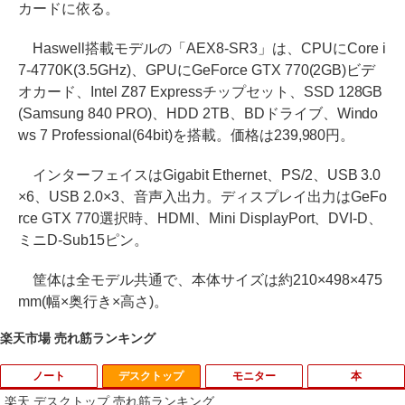
カードに依る。
Haswell搭載モデルの「AEX8-SR3」は、CPUにCore i
7-4770K(3.5GHz)、GPUにGeForce GTX 770(2GB)ビデ
オカード、Intel Z87 Expressチップセット、SSD 128GB
(Samsung 840 PRO)、HDD 2TB、BDドライブ、Windo
ws 7 Professional(64bit)を搭載。価格は239,980円。
インターフェイスはGigabit Ethernet、PS/2、USB 3.0
×6、USB 2.0×3、音声入出力。ディスプレイ出力はGeFo
rce GTX 770選択時、HDMI、Mini DisplayPort、DVI-D、
ミニD-Sub15ピン。
筐体は全モデル共通で、本体サイズは約210×498×475
mm(幅×奥行き×高さ)。
楽天市場 売れ筋ランキング
ノート
デスクトップ
モニター
本
楽天 デスクトップ 売れ筋ランキング