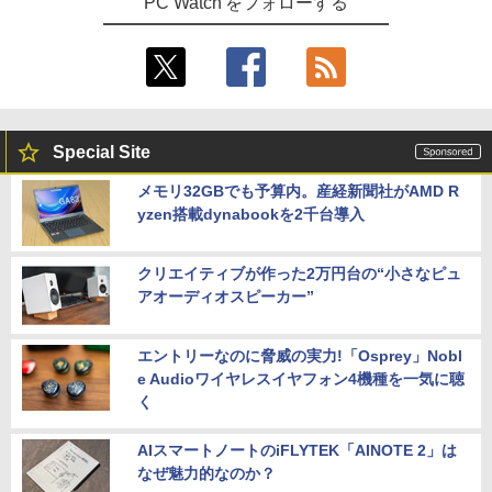
PC Watch をフォローする
Special Site
メモリ32GBでも予算内。産経新聞社がAMD R
yzen搭載dynabookを2千台導入
クリエイティブが作った2万円台の“小さなピュ
アオーディオスピーカー”
エントリーなのに脅威の実力!「Osprey」Nobl
e Audioワイヤレスイヤフォン4機種を一気に聴
く
AIスマートノートのiFLYTEK「AINOTE 2」は
なぜ魅力的なのか？