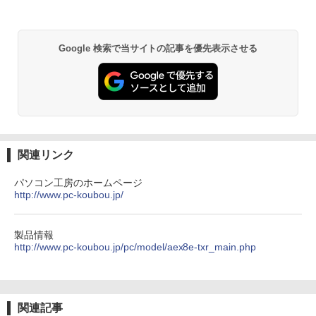
超軽量 バイオ 中古PC
￥79,800
異世界居酒屋「のぶ」(22) (角川コミックス・
￥29,800
エース)
Google 検索で当サイトの記事を優先表示させる
￥832
ONE PIECE モノクロ版 115 (ジャンプコミッ
クスDIGITAL)
￥594
関連リンク
パソコン工房のホームページ
http://www.pc-koubou.jp/
HUNTER×HUNTER モノクロ版 39 (ジャンプ
コミックスDIGITAL)
￥572
製品情報
http://www.pc-koubou.jp/pc/model/aex8e-txr_main.php
スーパーの裏でヤニ吸うふたり 9巻 (デジタル
版ビッグガンガンコミックス)
関連記事