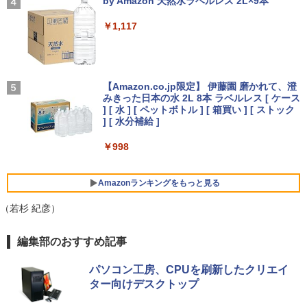
by Amazon 天然水ラベルレス 2L×9本
romeOS MediaTek Kompanio 838 メモ
z 6コア 12スレッド OCuLink Windows
軽量 ブルートゥースHi-Fi 最大36時間再生 ぶ
￥250
￥2,750
リ4GB eMMC64GB 10.95インチ タッチ
11 Pro LPDDR5 6400MT/s 16T増設 3画
るーとゅーす コードレス ENCノイズキャン
￥1,117
対応 再生品Sランク
面2.5GbpsLAN Bluetooth5.2 WiFi HD
セリング 自動ペアリング Type-C充電 マイク
MI 省エネ ゲーミングpc みにpc minipc
付き 防水 タッチ式音量調整 スポーツ/通勤/通
【新商品特価11699円！8/11 1:59迄】モ
4
8K コンパクト
学/WEB会議(ホワイト)
￥29,800
バイルモニター 15.6インチ ポータブルモ
ニター モバイルディスプレイ 1920×108
On My Road (Stadium ver.)
中小企業診断士2次試験 ふぞろいな合格
5
￥78,248
￥1,964
0 フルHD IPSパネル 非光沢 HDR スピー
答案 エピソード19（2026年版） [ ふぞ
【Amazon.co.jp限定】 伊藤園 磨かれて、澄
カー内蔵 保護カバー付き 軽量 薄型 Type
ろいな合格答案プロジェクトチーム ]
みきった日本の水 2L 8本 ラベルレス [ ケース
￥250
-C ミニHDMI 在宅 テレワーク simplus
超得2,500円OFF&P2倍｜第8世代 office
] [ 水 ] [ ペットボトル ] [ 箱買い ] [ ストック
4
シンプラス SP-MBM156 【送料無料】
付き｜楽天1位 三冠獲得｜豪華特典付き
Xiaomi シャオミ REDMI Buds 8 Lite ワイヤ
] [ 水分補給 ]
￥2,860
｜最大180日保証｜Core i5 第8世代｜中
[VETESA正規販売店]デスクトップパソ
レスイヤホン Bluetooth 5.4 ノイズキャンセ
4
古ノートパソコン Windows11 office付
コン PC 一体型 新品 Windows11 27型 C
￥11,699
リング ANC 36時間再生
￥998
き｜15.6型 テンキー付き｜ノートパソコ
ore i7 第4世代 Office付き メモリ16GB
ンWindows11 第8世代｜ノートパソコン
SSD512GB 初期設定済 ホワイト ブラッ
￥3,480
｜パソコン｜PC｜中古PC
ク
Amazonランキングをもっと見る
【楽天1位常連・超800冠獲得】黒/白 モ
5
￥29,800
￥69,800
ニター 21.5 / 23.8 / 24.5 / 27型 240Hz/2
（若杉 紀彦）
00Hz /180Hz/165Hz/100Hz ゲーミングモ
ニター 1ms応答 pcモニター パソコン モ
ニター 非光沢 スピーカー内蔵 HDR/Free
薬屋のひとりごと 17巻 (デジタル版ビッグガ
編集部のおすすめ記事
sync/VESA cocopar HG-238
ンガンコミックス)
【エントリーでポイント10倍】 【Cラン
【ポイント10倍：8月3日20時00分から8
5
5
ク 訳あり】中古 ノートパソコン VAIO Pr
月11日01時59分まで】 [ジャンク] mous
パソコン工房、CPUを刷新したクリエイ
o PK 第10世代 Core i5 1035G1 メモリ1
e(マウス) G-Tune E5-165 ゲーミングノ
￥13,999
￥770
ター向けデスクトップ
6GB SSD 256GB Windows11 Pro 14イ
ートパソコン 2208E5-165-ADLABW11 2
ンチ フルHD FHDカメラ 顔認証 Wi-Fi6
208e5-165-adlabw11 [難あり(D)]