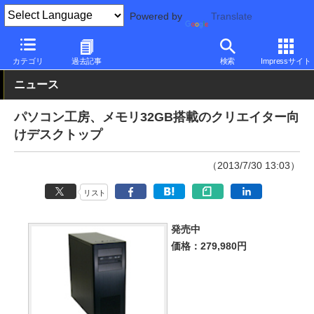
Powered by
Translate
PC Watch
パソコン/タブレット/スマートフォン
デスクトップパ
カテゴリ
過去記事
検索
Impressサイト
ニュース
パソコン工房、メモリ32GB搭載のクリエイター向
けデスクトップ
（2013/7/30 13:03）
リスト
発売中
価格：279,980円