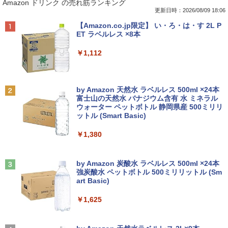
Amazon ドリンク の売れ筋ランキング
o PJ VJPJ13C11N / Windows11/ 超高性
クトップパソコン 新品 福袋 5点セット
できます
東野 圭吾 ]
能 第10世代Core i5-1035G1/ 8GB/ 爆速
WPS Office付き 第12世代 Intel Corei3 1
更新日時：2026/08/09 18:06
NVMe式256GB-SSD/ カメラ/ 無線Wi-Fi
2100F メモリ8GB〜32GB SSD256GB〜
￥3,999
￥1,023
Anker Soundcore P40i オフホワイト
BRUCE WAYNE feat. Flo Milli, ATL Jacob
【Amazon.co.jp限定】 い・ろ・は・す 2L P
6/ Office付き/ Win11【中古ノートパソコ
1TB Windows11 事務 在宅ワーク 安い
[Explicit]
ET ラベルレス ×8本
ン 中古パソコン 中古PC】税込送料無料
静音 高スペック デスクトップPC ビジネ
￥7,990
あす楽対応 即日発送
ス オフィス業務 事務作業 デスクワーク
￥250
￥1,112
￥24,990
￥49,210
【超特価】厳選大手メーカー 液晶モニタ
2026年度版 英検3級 過去6回全問題集 [
2
2
ー シークレット 22-23型ワイド フルHD
旺文社 ]
（1920x1080） HDMI指定可 ノングレア
Anker Soundcore P31i ブラック
BRUCE WAYNE feat. Flo Milli, ATL Jacob
by Amazon 天然水 ラベルレス 500ml ×24本
EIZO IIYAMA 三菱 富士通 NEC IO-DATA
￥1,760
[Explicit]
富士山の天然水 バナジウム含有 水 ミネラル
Dell HP PHILIPS等 液晶ディスプレイ
＼マラソン限定値引／福袋 6点セット ノ
【マラソン値引中！ 当日出荷の新品】デ
2
2
ウォーター ペットボトル 静岡県産 500ミリリ
￥5,990
【中古】
ートパソコン 新品 Intel Pentium GOLD
スクトップPC デスクトップパソコン ビ
ットル (Smart Basic)
￥250
6500Y メモリ8GB SSD256GB Windows
ジネス Ryzen5 5600GT Windows11 SS
11 WPS Office付き 初期設定済み 14イン
D256GB メモリ 8GB 1年保証 激安 ゲー
￥4,480
￥1,380
チ フルHD ノートPC 初心者 学生 在宅ワ
ム ゲーミングパソコン ゲーミングPC マ
転生したら第七王子だったので、気まま
3
ーク テンキー Wi-Fi Bluetooth HDMI 軽
インクラフト ヴァロラント eスポーツ 入
に魔術を極めます（24） 【電子書籍】[
量 持ち運び 安い
門用 本体のみ
Anker Soundcore Liberty 5 ミッドナイトブ
見知らぬ糸
石沢庸介 ]
ラック
by Amazon 炭酸水 ラベルレス 500ml ×24本
【500円クーポン＋ポイント最大31.5%還
3
強炭酸水 ペットボトル 500ミリリットル (Sm
￥28,800
￥56,050
￥250
元！】モバイルモニター 15.6 インチ FH
￥825
art Basic)
￥14,990
D 1920×1080 1080P Fast IPS パネル 非
光沢 1000:1 高コントラスト 超軽量 600
g スピーカー内蔵 Type-C/HDMI 接続 PS
￥1,625
5/Switch/PC/スマホ対応
【期間限定 ポイントUP＆クーポン配
【エントリーでポイント100％還元のチ
地球の歩き方 スター・ウォーズ [ 地球
3
3
4
布】 Lenovo Chromebook Duet EDU G
ャンス】GMKtec M8 ミニPC【AMD Ryz
【2026年アップグレード版】AOKIMI ワイヤ
On My Road (Stadium ver.)
の歩き方編集室 ]
2 2in1 ノートパソコン 83HKS00M00 Ch
en 5 PRO 6650H 16GB 512GB】4.5GH
レスイヤホン bluetooth イヤホン V12 小型
￥8,490