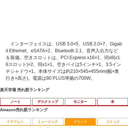
インターフェイスは、USB 3.0×5、USB 2.0×7、Gigab
it Ethernet、eSATA×2、Bluetooth 2.1、音声入出力など
を装備。空きスロットは、PCI Express x16×1、同x8(x1
6スロット)×2、同x1×1、空きベイは5インチ×1、3.5イン
チシャドウ×1。本体サイズは約210×545×455mm(幅×奥
行き×高さ)。電源は80 PLUS準拠の700W。
楽天市場 売れ筋ランキング
ノート
デスクトップ
モニター
本
Amazon売れ筋ランキング
イヤフォン
ミュージック
ドリンク
コミック
良品 フルHD 12.5インチ SONY VAIO Pr
＼11日まで限定価格／【楽天1位】デス
ec訳あり☆PHILIPS 223V5L HDMI接続
あなたが誰かを殺した （講談社文庫） [
1
1
1
1