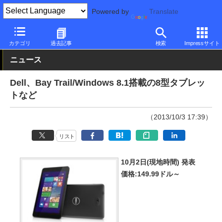
Powered by
Translate
PC Watch
パソコン/タブレット/スマートフォン
タブレット
Wi
カテゴリ
過去記事
検索
Impressサイト
ニュース
Dell、Bay Trail/Windows 8.1搭載の8型タブレッ
トなど
（2013/10/3 17:39）
リスト
10月2日(現地時間) 発表
価格:149.99ドル～