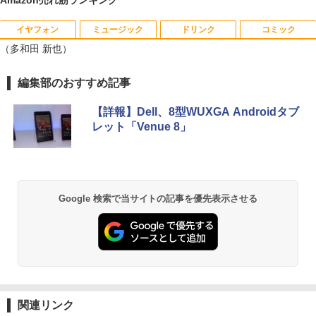
イヤフォン
ミュージック
ドリンク
コミック
数学 大学入試問題解答集 2026 国公立大
1
（多和田 新也）
編
￥5,665
Anker Soundcore P40i オフホワイト
BRUCE WAYNE feat. Flo Milli, ATL Jacob
【Amazon.co.jp限定】 い・ろ・は・す 2L P
薬屋のひとりごと 17巻 (デジタル版ビッグガ
編集部のおすすめ記事
[Explicit]
ET ラベルレス ×8本
ンガンコミックス)
￥7,990
【詳報】Dell、8型WUXGA Androidタブ
￥250
￥1,112
￥770
レット「Venue 8」
町人Aは悪役令嬢をどうしても救いた
2
い〜どぶと空と氷の姫君〜 10【電子書
店共通特典イラスト付】 【電子書籍】[
Anker Soundcore P31i ホワイト
BRUCE WAYNE feat. Flo Milli, ATL Jacob
by Amazon 天然水 ラベルレス 500ml ×24本
異世界居酒屋「のぶ」(22) (角川コミックス・
目黒三吉 ]
[Explicit]
富士山の天然水 バナジウム含有 水 ミネラル
エース)
ウォーター ペットボトル 静岡県産 500ミリリ
￥5,990
￥726
Google 検索で当サイトの記事を優先表示させる
ットル (Smart Basic)
￥250
￥832
￥1,380
辺境の貧乏伯爵に嫁ぐことになったので
3
Anker Soundcore Liberty 5 ミッドナイトブ
On My Road (Stadium ver.)
ONE PIECE モノクロ版 115 (ジャンプコミッ
領地改革に励みます〜the letter from Bo
ラック
クスDIGITAL)
by Amazon 天然水ラベルレス 2L×9本
ule〜 5【電子書店共通特典イラスト
￥250
付】 【電子書籍】[ 深山じお ]
￥14,990
￥594
￥1,117
関連リンク
￥726