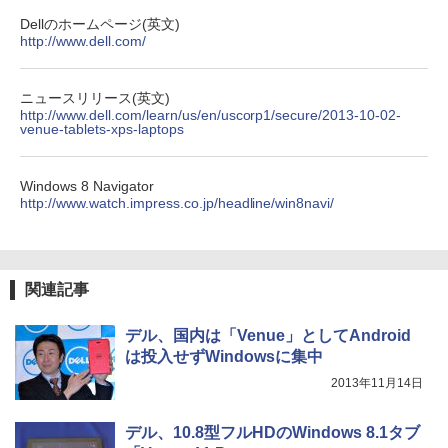
Dellのホームページ(英文)
http://www.dell.com/
【2026年アップグレード版】AOKIMI ワイヤ
On My Road (Stadium ver.)
HUNTER×HUNTER モノクロ版 39 (ジャンプ
レスイヤホン bluetooth イヤホン V12 小型
コミックスDIGITAL)
by Amazon 炭酸水 ラベルレス 500ml ×24本
楽譜 吹奏楽J−POP 好きすぎて滅！〔Gra
4
軽量 ブルートゥースHi-Fi 最大36時間再生 ぶ
強炭酸水 ペットボトル 500ミリリットル (Sm
￥250
de 3〕／M！LK【沖縄・離島以外送料無
るーとゅーす コードレス ENCノイズキャン
art Basic)
￥572
ニュースリリース(英文)
料】
セリング 自動ペアリング Type-C充電 マイク
http://www.dell.com/learn/us/en/uscorp1/secure/2013-10-02-
付き 防水 タッチ式音量調整 スポーツ/通勤/通
venue-tablets-xps-laptops
￥1,625
￥5,940
学/WEB会議 6.0(オフホワイト)
BUGS LIFE
スーパーの裏でヤニ吸うふたり 9巻 (デジタル
￥2,599
Windows 8 Navigator
版ビッグガンガンコミックス)
コカ・コーラ やかんの麦茶 from 爽健美茶 ラ
http://www.watch.impress.co.jp/headline/win8navi/
ベルレス 650mlPET×24本
￥250
ふかふかダンジョン攻略記〜俺の異世界
5
￥810
転生冒険譚〜/ 20 【電子書籍】[ KAKER
Xiaomi シャオミ REDMI Buds 8 Lite ワイヤ
U ]
￥2,009
レスイヤホン Bluetooth 5.4 ノイズキャンセ
リング ANC 36時間再生
￥792
関連記事
￥3,480
デル、国内は「Venue」としてAndroid
は投入せずWindowsに集中
2013年11月14日
デル、10.8型フルHDのWindows 8.1タブ