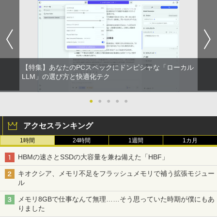
【特集】あなたのPCスペックにドンピシャな「ローカル
LLM」の選び方と快適化テク
●
●
●
●
●
アクセスランキング
1時間
24時間
1週間
1カ月
HBMの速さとSSDの大容量を兼ね備えた「HBF」
キオクシア、メモリ不足をフラッシュメモリで補う拡張モジュー
ル
メモリ8GBで仕事なんて無理……そう思っていた時期が僕にもあ
りました