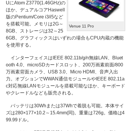
UにAtom Z3770(1.46GHz)の
ほか、デュアルコアHaswell
版のPentium/Core i3/i5など
を搭載可能。メモリは2G～
Venue 11 Pro
8GB、ストレージは32～25
6GB。グラフィックスはいずれの場合もCPU内蔵の機能
を使用する。
インターフェイスはIEEE 802.11b/g/n無線LAN、Bluet
ooth 4.0、microSDカードスロット、200万画素前面/800
万画素背面カメラ、USB 3.0、Micro HDMI、音声入出
力。オプションでWWAN通信モジュールやIEEE 802.11a
c対応無線LANモジュールを搭載可能なほか、キーボード
やクレードルなども販売される。
バッテリは30Whまたは37Whで着脱も可能。本体サイ
ズは280×177×10.2～15.4mm(同)。重量は726g。価格は4
99.99ドル。