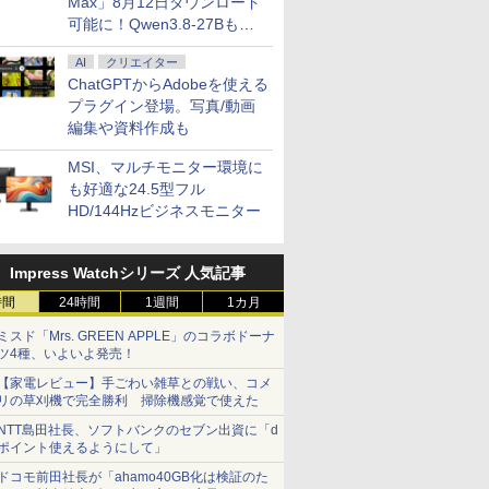
Max」8月12日ダウンロード
可能に！Qwen3.8-27Bも順
次
AI
クリエイター
ChatGPTからAdobeを使える
プラグイン登場。写真/動画
編集や資料作成も
MSI、マルチモニター環境に
も好適な24.5型フル
HD/144Hzビジネスモニター
Impress Watchシリーズ 人気記事
時間
24時間
1週間
1カ月
ミスド「Mrs. GREEN APPLE」のコラボドーナ
ツ4種、いよいよ発売！
【家電レビュー】手ごわい雑草との戦い、コメ
リの草刈機で完全勝利 掃除機感覚で使えた
NTT島田社長、ソフトバンクのセブン出資に「d
ポイント使えるようにして」
ドコモ前田社長が「ahamo40GB化は検証のた