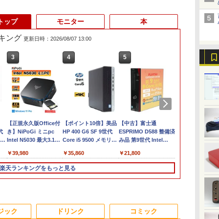
トップ
モニター
本
キング
更新日時：2026/08/07 13:00
3
3
4
4
5
5
6
6
【★最大100%ポイン
【正規永久版Office付
13.3インチ 良品
【ポイント10倍】美品
【中古】【極軽極薄】
【中古】富士通
【新品】Wind
【★最大100
ノ
代
ト】【Office 2024
き】NiPoGi ミニpc
Lenovo ThinkPad X13
HP 400 G6 SF 9世代
東芝 dynabook G83
ESPRIMO D588 整備済
ノートパソコン 
ト】【超小型
H&B】【タッチパネル
Intel N5030 最大3.1Hz
Gen2 Type-20XJ フル
Core i5 9500 メモリ
13.3型
み品 第9世代 Intel
付き 15.6イ
ニパソコン】De
0
6GB/Win11Pro/HDMI/DP/MousePro】
×360°回転】富士通
mini pc Windows11
HD / Windows11/ 高性
8GB 16GB 32GB 新品
FHD(1920x1080)液晶
Core i3-9100 / Core i5-
液晶 フルHD In
OptiPlex 308
￥35,800
￥39,980
￥34,990
￥35,860
￥38,500
￥21,800
￥39,800
￥37,800
沖
LIFEBOOK U9310/第10
Pro 12GB+256GB
能 AMD Ryzen 5-
M.2SSD256GB 512GB
第11世代Core i5/ 8GB
9500 デスクトップPC
Pentium GO
10世代 Corei
世代 Core i5/メモ
SSD (4TB拡大可能)
5650u/ 16GB/ 爆速
office付き デスクトッ
/ SSD256GB / Webカ
メモリ8GB
6500Y メモリ
リ:8GB/16GB
楽天ランキングをもっと見る
メ
リ:8GB/M.2
4K 静音 高速熱放散 小
NVMe式256GB-SSD/
プパソコン 中古パソコ
メラ内蔵 / USB Type-
M.2SSD256GB DVD
品SSD256GB 
3.2/DP/HDMI/
NVMe:128GB/256GB/512GB/1TB/Wi-
型超軽量ミニパソコン
カメラ/ 無線Wi-Fi6/
ン PC Windows11 pro
C / HDMI / 無線LAN
Office2021
HDMI 日本
面出
料
fi/Bluetooth/13.3
豊富なインターフェー
Office付き/ Win11【中
Win11 3画面 PC 800
Bluetooth / Win11 Pro
Windows11Pro DVI-D
ボード【NC1
力/Windows11
型/FHD/カメラ/USB-C/
ス USB3.2/HDMI 2.0×2
古ノートパソコン 中古
600 G5 G4 モニタ セッ
搭載 /Office 2024 H&B
DisplayPort パソコン
中古 デスクト
3
3
4
4
5
5
6
6
中古/ノートパソコン/タ
高速2.4G/5GWi-Fi
パソコン 中古PC】税
ト オフィス 2024 搭載
/ Aランク
単体
ニデスクトップ
ジック
ドリンク
コミック
ブレット/Windows11
BT4.2 省電力 小型パソ
込送料無料 あす楽対応
選択可 8世代 10世代