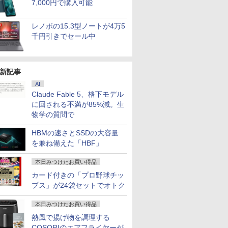
7,000円で購入可能
レノボの15.3型ノートが4万5
千円引きでセール中
新記事
AI
Claude Fable 5、格下モデル
に回される不満が85%減。生
物学の質問で
HBMの速さとSSDの大容量
を兼ね備えた「HBF」
本日みつけたお買い得品
カード付きの「プロ野球チッ
プス」が24袋セットでオトク
本日みつけたお買い得品
熱風で揚げ物を調理する
COSORIのエアフライヤーが