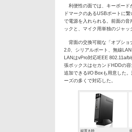
利便性の面では、キーボードか
ドマークのあるUSBポートに繋
で電源を入れられる。前面の音
ックと、マイク用単独のジャッ
背面の交換可能な「オプショナル・
2.0、シリアルポート、無線LA
LANはvPro対応IEEE 802.11a/
張ボックスはセカンドHDDの容量50
追加できるI/O Boxも用意した。
ーズの多くで対応した。
縦置き時