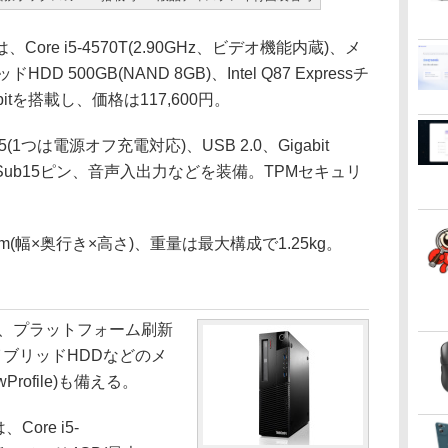
Core i5-4570T(2.90GHz、ビデオ機能内蔵)、メ
D 500GB(NAND 8GB)、Intel Q87 Expressチ
4bitを搭載し、価格は117,600円。
1つは電源オフ充電対応)、USB 2.0、Gigabit
t、ミニD-Sub15ピン、音声入出力などを装備。TPMセキュリ
mm(幅×奥行き×高さ)、重量は最大構成で1.25kg。
 Proは、プラットフォーム刷新
、ハイブリッドHDDなどのメ
rofile)も備える。
ore i5-