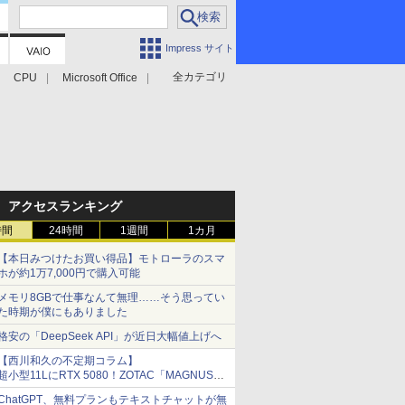
Impress サイト
全カテゴリ
CPU
Microsoft Office
アクセスランキング
時間
24時間
1週間
1カ月
【本日みつけたお買い得品】モトローラのスマ
ホが約1万7,000円で購入可能
メモリ8GBで仕事なんて無理……そう思ってい
た時期が僕にもありました
格安の「DeepSeek API」が近日大幅値上げへ
【西川和久の不定期コラム】
超小型11LにRTX 5080！ZOTAC「MAGNUS
ONE」最上位機の実力を探る
ChatGPT、無料プランもテキストチャットが無