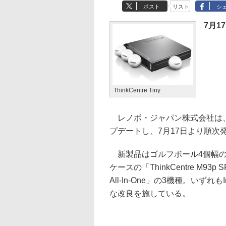
ポスト
リスト
シ
7月1
ThinkCentre Tiny
レノボ・ジャパン株式会社は、デス
プデートし、7月17日より順次
新製品はゴルフボール4個幅のコンパク
ケースの「ThinkCentre M93p 
All-In-One」の3機種。いず
な改良を施している。