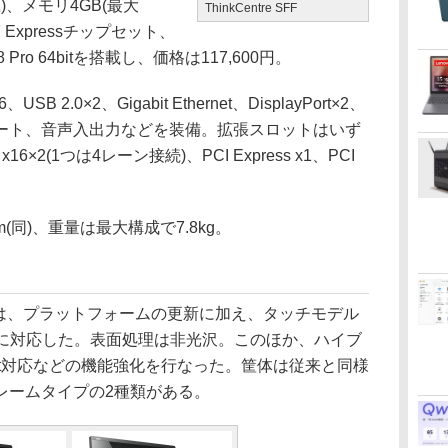
蔵)、メモリ4GB(最大
ThinkCentre SFF
Q87 Expressチップセット、
 Pro 64bitを搭載し、価格は117,600円。
2.0×2、Gigabit Ethernet、DisplayPort×2、
ルポート、音声入出力などを装備。拡張スロットはいず
s x16×2(1つは4レーン接続)、PCI Express x1、PCI
m(同)、重量は最大構成で7.8kg。
l-In-Oneは、プラットフォームの更新に加え、タッチモデル
タッチに対応した。表面処理は非光沢。このほか、ハイブ
irect対応などの機能強化を行なった。筐体は従来と同様
レームタイプの2種類がある。