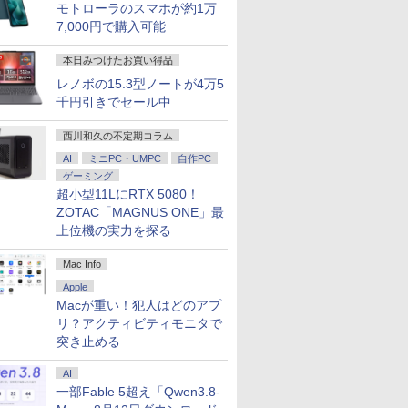
モトローラのスマホが約1万
7,000円で購入可能
本日みつけたお買い得品
レノボの15.3型ノートが4万5
千円引きでセール中
西川和久の不定期コラム
AI
ミニPC・UMPC
自作PC
ゲーミング
超小型11LにRTX 5080！
ZOTAC「MAGNUS ONE」最
上位機の実力を探る
Mac Info
Apple
Macが重い！犯人はどのアプ
リ？アクティビティモニタで
突き止める
AI
一部Fable 5超え「Qwen3.8-