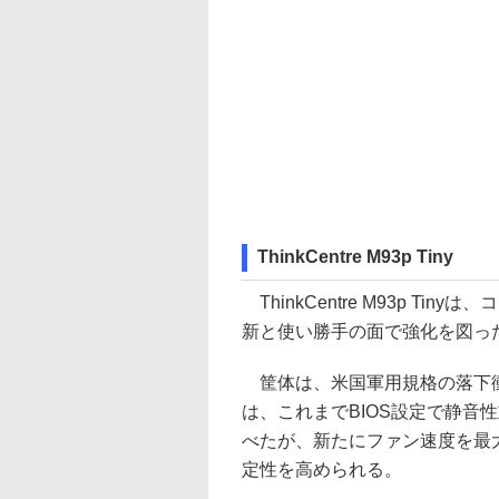
ThinkCentre M93p Tiny
ThinkCentre M93p T
新と使い勝手の面で強化を図っ
筐体は、米国軍用規格の落下衝
は、これまでBIOS設定で静音
べたが、新たにファン速度を最
定性を高められる。