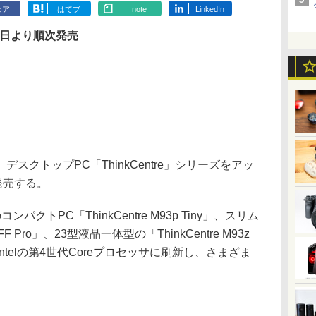
ェア
はてブ
note
LinkedIn
7日より順次発売
クトップPC「ThinkCentre」シリーズをアッ
発売する。
トPC「ThinkCentre M93p Tiny」、スリム
SFF Pro」、23型液晶一体型の「ThinkCentre M93z
れもIntelの第4世代Coreプロセッサに刷新し、さまざま