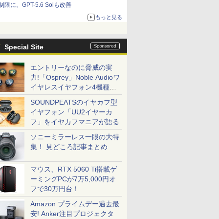
制限に。GPT-5.6 Solも改善
もっと見る
Special Site
エントリーなのに脅威の実
力!「Osprey」Noble Audioワ
イヤレスイヤフォン4機種を
一気に聴く
SOUNDPEATSのイヤカフ型
イヤフォン「UU2イヤーカ
フ」をイヤカフマニアが語る
ソニーミラーレス一眼の大特
集！ 見どころ記事まとめ
マウス、RTX 5060 Ti搭載ゲ
ーミングPCが7万5,000円オ
フで30万円台！
Amazon プライムデー過去最
安! Anker注目プロジェクタ