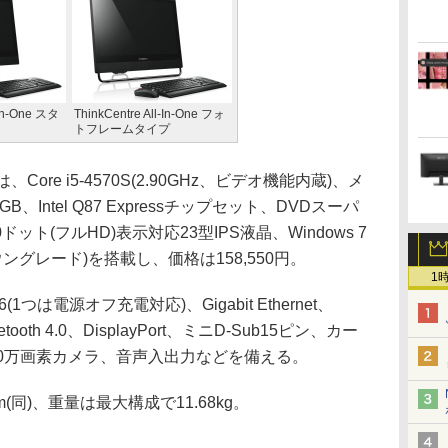
-In-One スタ
ThinkCentre All-In-One フォ
トフレームタイプ
Core i5-4570S(2.90GHz、ビデオ機能内蔵)、メ
GB、Intel Q87 Expressチップセット、DVDスーパ
0ドット(フルHD)表示対応23型IPS液晶、Windows 7
8 Proダウングレード)を搭載し、価格は158,550円。
1
つは電源オフ充電対応)、Gigabit Ethernet、
uetooth 4.0、DisplayPort、ミニD-Sub15ピン、カー
0万画素カメラ、音声入出力などを備える。
m(同)、重量は最大構成で11.68kg。