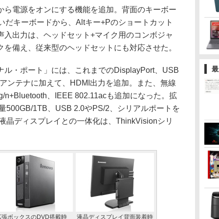
ら電源をオンにする機能を追加。背面のキーボー
いだキーボードから、Altキー+Pのショートカット
声入出力は、ヘッドセット+マイク用のコンボジャ
クを備え、従来型のヘッドセットにも対応させた。
最
ポート」には、これまでのDisplayPort、USB
Nアンテナに加えて、HDMI出力を追加。また、無線
b/g/n+Bluetooth、IEEE 802.11acも追加になった。拡
0GB/1TB、USB 2.0やPS/2、シリアルポートを
液晶ディスプレイとの一体化は、ThinkVisionシリ
拡張ボックスのDVD搭載時
液晶ディスプレイ背面装着時