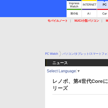
モバイルノート
NUC/小型パソコン
M
SSD
キーボード
マウス
PC Watch
パソコン/タブレット/スマートフォ
ニュース
Select Language
▼
レノボ、第4世代Coreに
リーズ