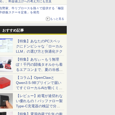
め」、料金値上げへの考え方にも言及
吉野家、牛リブロースを熱々で提供する「極旨
牛鉄板ステーキ定食」を発売
もっと見る
おすすめ記事
7
7
8
8
9
9
10
10
【特集】あなたのPCスペッ
クにドンピシャな「ローカル
LLM」の選び方と快適化テク
【特集】あぢぃ～もう無理
ぽ！千円の闘魂タオルから着
ows11
%ポイン
送料無料 2021年モデ
DELL DTOP115-
【最新Office2024】
【期間限定P15倍+最大
【ポイント5倍&1500
【期間限定 ポイント
【★最大10
【マラソン
office
筐体・ミ
ル HP ProBook 450
002N1 [Dell Pro Micro
るエアコンまで、夏の冷感グ
NEC Office付き
10%OFFクーポン】
円OFFクーポン】【フ
UP＆クーポン配布】
ト】【新生
内組立の 
ンチワイド
ll
G8 Windows11 64bit
(i5-14500T 8GB
Windows11 15.6型 第8
【3年保証】APPLE ア
ルHD&WEBカメラ】
富士通 FMV F55-K1 一
2026】【Off
トップPC
ッズ一挙紹介
【コラム】OpenClawと
tel
0 Micro/第
WEBカメラ HDMI テ
SSD256GB Win11Pro
世代 Core i7 メモリ
ップル IMAC 5K 27-
ノートパソコン 中古
体型 デスクトップ パ
H&B】富士
プ パソコ
￥39,800
￥106,080
￥32,900
￥115,500
￥29,800
￥134,800
￥23,999
￥49,210
LD
5/メモ
ンキー Core i5
1Y)]
Qwen3.5-9Bプリインで届い
4GB/8GB/16GB
INCH SSD512GB メモ
パソコン 13.3インチ
ソコン FMVF55K1WA
LIFEBOOK
第14世代 co
12GB 新
/32GB/SSD:128GB/256GB/512GB/1TB/USB
1135G7 メモリー8GB
SSD128GB/256GB/512GB
リ32GB Core i5 Mac
SSD1TB メモリ8GB
Win11 Office付き
代 Core i5
世代 corei3
てすぐローカルAIが動くミニ
USB3.0
Wi-fi/2画
高速SSD256GB 無線
大特価!! ノートPC 中古
OS X 中古 アウトレッ
Core i5 第10世代
Core i5-1235U メモリ
リ:8GB/16G
Ryzen7 W
PC「SER9 Pro」
語配列キー
LAN A4サイズ 15イン
【レビュー】給電が途切れな
ノートパソコン 人気モ
ト 返品 送料無料 中古
Microsoft Office付き
16GB SSD512GB 23.8
テンキー/15.
SSD256G
5】
/Office/
チ フルHD液晶 中古ノ
デル最入荷商品 ノート
デスクトップパソコン
Windows11 富士通
インチ 再生品Sランク
Fi/DVD/HDM
リ8GB〜3
い優れもの！バッファロー製
ップPC ミ
ートパソコン 中古 パ
パソコン 中古 本体整備
中古パソコン デスクト
Lifebook U9310
中古 パソコ
証 安い 激
Type-C充電器の検証で分か
7
7
8
8
9
9
10
10
 ミニPC
ソコン【30日保証】
済み 初期設定済み
ップパソコン デスクト
office搭載 中古ノート
ノートパソ
業務 事務
ったこと
1804893
ップ PC 大画面 液晶一
パソコン 安い ノート
ン/Window
ワーク 動
【特集】電源内蔵で0.9Lの衝