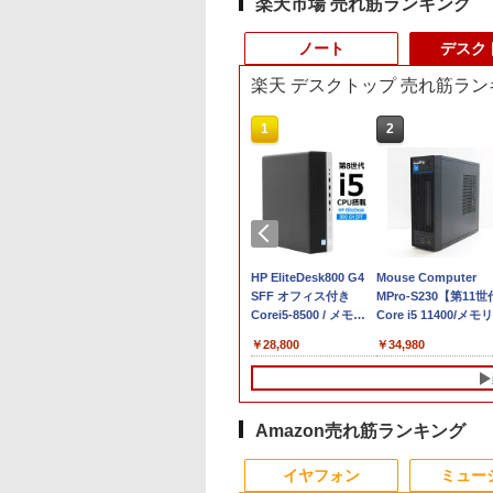
楽天市場 売れ筋ランキング
ノート
デスク
楽天 デスクトップ 売れ筋ラン
10
10
1
1
2
2
イント5倍&1500
間限定 ポイント
【★最大100%ポイン
【マラソン値引中！国
【楽天1位常連】【新
HP EliteDesk800 G4
【マラソンP5倍/10%
Mouse Computer
FFクーポン】【フ
＆クーポン配布】
ト】【新生活応援・
内組立の 新品】デスク
品】 2026年最新モデ
SFF オフィス付き
オフクーポン】中古
MPro-S230【第11世
D&WEBカメラ】
 FMV F55-K1 一
2026】【Office 2019
トップPC デスクトッ
ル ノートパソコン パ
Corei5-8500 / メモリ
ートパソコン HP
Core i5 11400/メモリ
トパソコン 中古
 デスクトップ パ
H&B】富士通
プ パソコン ビジネス
ソコン JIS 日本語キー
16GB / HDD500GB
ProBook 450 G7 第1
16GB(DDR4)/SSD25
,800
4,800
￥23,999
￥49,210
￥33,680
￥28,800
￥33,800
￥34,980
コン 13.3インチ
ン FMVF55K1WA
LIFEBOOK U757/第7世
第14世代 corei7 第12
ボード 第14世代CPU
windows11 Pro 中古
世代 Core i5 メモリ
【中古/送料無料】※
1TB メモリ8GB
11 Office付き
代 Core i5/メモ
世代 corei3 corei5
搭載 Windows11 第13
デスクトップパソコン
16GB SSD256GB
縄・離島を除く
e i5 第10世代
e i5-1235U メモリ
リ:8GB/16GB/SSD:256GB/512GB/1TB/
Ryzen7 Windows11
世代CPU搭載
オプション変更可能（
Bluetooth HDMI カ
osoft Office付き
B SSD512GB 23.8
テンキー/15.6型/Wi-
SSD256GB〜1TB メモ
14.1/15.6インチワイド
32GB / 64GB / M.2
ラ Wi-Fi 15.6インチ
dows11 富士通
チ 再生品Sランク
Fi/DVD/HDMI/VGA/Office/
リ8GB〜32GB 1年保
液晶 フルHD cpu
SSD 512GB~1TB
Windows 11 Pro 送
Amazon売れ筋ランキング
book U9310
中古 パソコン/中古PC
証 安い 激安 オフィス
N95/N5095/N3450 メ
Windows10 OS 選択
無料 保証付き
10
10
1
1
2
2
ice搭載 中古ノート
ノートパソコ
業務 事務作業 デスク
モリ 8GB 12GB 16GB
可能）
イヤフォン
ミュー
コン 安い ノート
ン/Windows11
ワーク 動画視聴 おし
32GB SSD 128GB