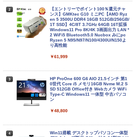
LTE対応 中古美品 / タッチ 10.5インチ M
【エントリーでポイント100％還元チャ
2
2
icrosoft Surface GO2 Model.1927 フル
ンス】GMKtec G10 ミニPC【AMD Ryz
HD対応WUXGA/ 第8世代CoreM3-8100
en 5 3500U DDR4 16GB 512GB/256GB/
Y/ 8GB/ 爆速NVMe 128GB-SSD/ カメラ/
1T SSD】4C/8T 3.7GHz 64GB 16T拡張
Wi-Fi6/ Office付きWindows11/ Win11
Windows11 Pro 8K/4K 3画面出力 LAN *
中古ノートパソコン 中古パソコン 中古P
2 WiFi5 Bluetooth5.0 Nucbox みにpc
C タブレット 税込送料無料 即日発送
Ryzen 5 N95/N97/N100/4300U/N150よ
り高性能
￥20,990
￥61,999
【期間限定P15倍+最大10%OFFクーポ
3
ン】 【3年保証】東芝 TOSHIBA DYNAB
HP ProOne 600 G6 AIO 21.5インチ 第1
3
OOK DYNABOOK B65/DN SSD256GB
0世代 Core i5 メモリ16GB Nvme M.2 S
メモリ8GB Core i5 Windows 11 Pro 中
SD 512GB Office付き Webカメラ WiFi
古 アウトレット 返品 送料無料 中古ノー
Type-C Windows11 一体型 中古パソコ
トパソコン 中古パソコン ノートパソコン
ン
ノート ノートPC OFFICE付き
￥48,800
￥27,500
Win11搭載 デスクトップパソコン一体型
4