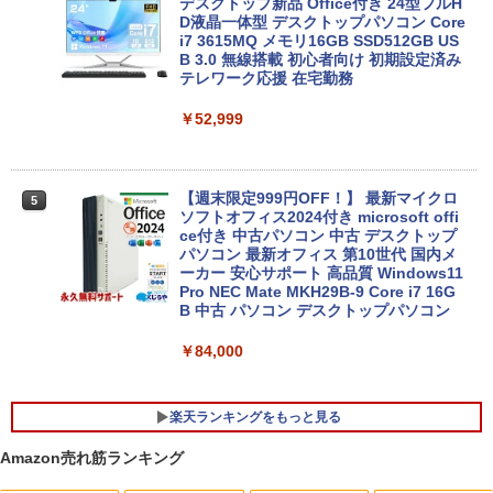
超得2,000円OFF&P2倍｜レッツノート｜
デスクトップ新品 Office付き 24型フルH
4
Microsoft office 2019 H&B付き｜中古
D液晶一体型 デスクトップパソコン Core
ノートパソコン Windows11 office付｜
i7 3615MQ メモリ16GB SSD512GB US
メモリ8GB SSD256GB｜Panasonic Le
B 3.0 無線搭載 初心者向け 初期設定済み
t's note｜中古ノートパソコン 軽量 薄型
テレワーク応援 在宅勤務
｜モバイルPC｜ノートパソコン B5サイ
ズ｜パソコン｜中古パソコン｜中古PC
￥52,999
￥29,800
【週末限定999円OFF！】 最新マイクロ
5
ソフトオフィス2024付き microsoft offi
MS Office 2024 H&B 搭載｜中古ノート
ce付き 中古パソコン 中古 デスクトップ
5
パソコン Windows11 Office付｜Core i5
パソコン 最新オフィス 第10世代 国内メ
第8世代 以降 SSD 512GB メモリ 8GB｜
ーカー 安心サポート 高品質 Windows11
DELL Latitude 3500｜中古パソコン 中
Pro NEC Mate MKH29B-9 Core i7 16G
古 ノートパソコン 無線 15.6インチ HD
B 中古 パソコン デスクトップパソコン
テンキー WEBカメラ Bluetooth HDMI
タイプC｜Word Excel PowerPoint
￥84,000
￥33,800
楽天ランキングをもっと見る
Amazon売れ筋ランキング