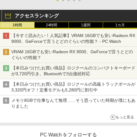
●
●
●
●
●
￥11,480
アクセスランキング
1時間
24時間
1週間
1カ月
【今すぐ読みたい！人気記事】VRAM 16GBでも安いRadeon RX
9000、GeForceで言うとどのぐらいの性能？ - PC Watch
VRAM 16GBでも安いRadeon RX 9000、GeForceで言うとどの
ぐらいの性能？
【本日みつけたお買い得品】ロジクールのコンパクトキーボード
が3,720円引き。Bluetoothで3台接続対応
【本日みつけたお買い得品】ロジクールの高級トラックボールが
3,320円オフ！定番モデルも5,280円に割引中
メモリ8GBで仕事なんて無理……そう思っていた時期が僕にもあ
りました
もっと見る
PC Watch をフォローする