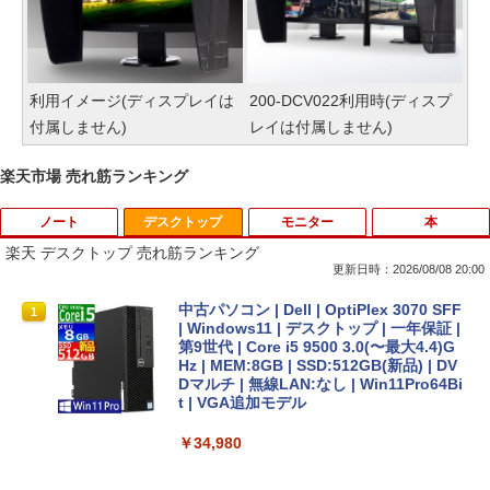
利用イメージ(ディスプレイは
200-DCV022利用時(ディスプ
付属しません)
レイは付属しません)
楽天市場 売れ筋ランキング
ノート
デスクトップ
モニター
本
楽天 デスクトップ 売れ筋ランキング
更新日時：2026/08/08 20:00
【★最大100%ポイント】【新生活応援・
中古パソコン | Dell | OptiPlex 3070 SFF
1
1
2026】【Office 2019 H&B】富士通 MU
| Windows11 | デスクトップ | 一年保証 |
937/Celeron 3865U/メモリ:4GB/8GB/S
第9世代 | Core i5 9500 3.0(〜最大4.4)G
SD:128GB/256GB/512GB/1TB/13.3型/
Hz | MEM:8GB | SSD:512GB(新品) | DV
フルHD/wifi/HDMI/USB3.0/中古 ノート
Dマルチ | 無線LAN:なし | Win11Pro64Bi
パソコン/モバイルPC/Windows11
t | VGA追加モデル
￥9,999
￥34,980