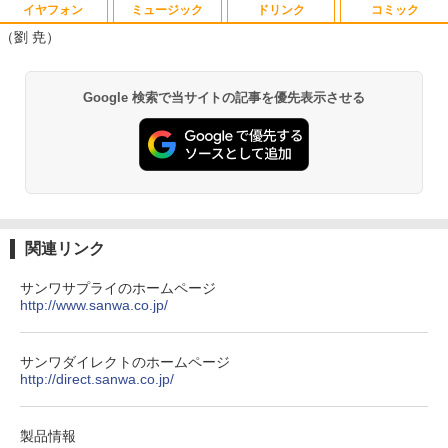
イヤフォン
ミュージック
ドリンク
コミック
引き出し付きモニター台(NM01 ミドルブ
MAZZEL 1st photobook with ZEAL [
1
1
（劉 尭）
ラウン) 【玄関先迄納品】 ニトリ
MAZZEL ]
￥2,990
￥4,950
Anker Soundcore P40i オフホワイト
BRUCE WAYNE feat. Flo Milli, ATL Jacob
by Amazon 天然水 ラベルレス 500ml ×24本
薬屋のひとりごと 17巻 (デジタル版ビッグガ
Google 検索で当サイトの記事を優先表示させる
[Explicit]
富士山の天然水 バナジウム含有 水 ミネラル
ンガンコミックス)
ウォーター ペットボトル 静岡県産 500ミリリ
￥7,990
ットル (Smart Basic)
￥250
￥770
【超特価】厳選大手メーカー 液晶モニタ
信じていた仲間達にダンジョン奥地で殺
2
2
￥1,380
ー シークレット 22-23型ワイド フルHD
されかけたがギフト『無限ガチャ』でレ
（1920x1080） HDMI指定可 ノングレア
ベル9999の仲間達を手に入れて元パーテ
Anker Soundcore P31i ブラック
BRUCE WAYNE feat. Flo Milli, ATL Jacob
異世界居酒屋「のぶ」(22) (角川コミックス・
EIZO IIYAMA 三菱 富士通 NEC IO-DATA
ィーメンバーと世界に復讐＆『ざま
[Explicit]
エース)
【Amazon.co.jp限定】 い・ろ・は・す 2L P
Dell HP PHILIPS等 液晶ディスプレイ
ぁ！』します！【電子書籍】
ET ラベルレス ×8本
￥5,990
【中古】
関連リンク
￥250
￥832
￥792
￥1,112
￥4,480
サンワサプライのホームページ
http://www.sanwa.co.jp/
Anker Soundcore Liberty 5 ミッドナイトブ
On My Road (Stadium ver.)
ONE PIECE モノクロ版 115 (ジャンプコミッ
【漫画全巻セット】【中古】NARUTO
3
ラック
クスDIGITAL)
by Amazon 天然水ラベルレス 2L×9本
Yoothi 互換品 液晶 15.6インチ N156BG
（ナルト） ＜1〜72巻完結＞ 岸本斉史
3
サンワダイレクトのホームページ
￥250
A-EB3 NT156WHM-N30 NT156WHM-N3
http://direct.sanwa.co.jp/
￥14,990
￥594
4 NT156WHM-N35 NT156WHM-N40 NT
￥1,117
￥20,750
156WHM-N44 BOE076E 対応 45% NTS
C 60Hz 1920x1080 FullHD IPS LED LC
製品情報
D 液晶ディスプレイ 修理交換用液晶パネ