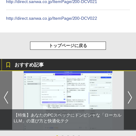
http://direct.sanwa.co.jp/ItemPage/200-DCV021
ル
【2026年アップグレード版】AOKIMI ワイヤ
On My Road (Stadium ver.)
HUNTER×HUNTER モノクロ版 39 (ジャンプ
【いたわりセット付き】1年をおいしくす
4
レスイヤホン bluetooth イヤホン V12 小型
コミックスDIGITAL)
by Amazon 炭酸水 ラベルレス 500ml ×24本
こやかに過ごす養生手帳2027 （インプレ
軽量 ブルートゥースHi-Fi 最大36時間再生 ぶ
￥10,000
強炭酸水 ペットボトル 500ミリリットル (Sm
￥250
ス手帳2027） [ 久保奈穂実 ]
http://direct.sanwa.co.jp/ItemPage/200-DCV022
るーとゅーす コードレス ENCノイズキャン
art Basic)
￥572
セリング 自動ペアリング Type-C充電 マイク
￥3,080
付き 防水 タッチ式音量調整 スポーツ/通勤/通
￥1,625
学/WEB会議(ホワイト)
【1,000円クーポン＋ポイント最大31.5%
4
還元！】PCモニター 液晶ディスプレイ 2
BUGS LIFE
スーパーの裏でヤニ吸うふたり 9巻 (デジタル
トップページに戻る
￥1,964
4インチ VA FHD 1080P フルHD 非光沢
版ビッグガンガンコミックス)
【Amazon.co.jp限定】 伊藤園 磨かれて、澄
【中古】HUNTER×HUNTER(ハンターハ
5
ディスプレイ（100Hz/VGA/HDMI1.4 ブ
みきった日本の水 2L 8本 ラベルレス [ ケース
￥250
ンター)/漫画全巻セット◆C≪1〜39巻
ルーライト軽減 フリッカーレス VESA対
] [ 水 ] [ ペットボトル ] [ 箱買い ] [ ストック
￥810
（既刊）≫【即納】【コンビニ受取/郵便
応 Adaptive Sync対応 4000:1コントラ
Xiaomi シャオミ REDMI Buds 8 Lite ワイヤ
] [ 水分補給 ]
局受取対応】
おすすめ記事
スト チルト調節可 PCモニター KTC H24
レスイヤホン Bluetooth 5.4 ノイズキャンセ
V27
リング ANC 36時間再生
￥998
￥20,900
￥10,143
￥3,480
液晶ディスプレイ 23インチ ディスプレ
5
イ フィリップス 液晶モニター パソコン
【特集】あなたのPCスペックにドンピシャな「ローカル
モニター ゲーミングモニター PCモニタ
ー 23.8 1920×1080 HDMI D-Sub ブラッ
LLM」の選び方と快適化テク
ク スピーカー：なし 24E2N2100/11