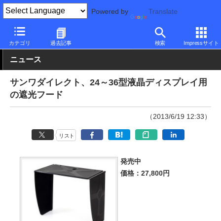
Powered by
Translate
PC Watch
半導体/周辺機器
その他
カテゴリ
過去記事
検索
Impressサイト
ニュース
サンワダイレクト、24～36型液晶ディスプレイ用
の遮光フード
（2013/6/19 12:33）
リスト
発売中
価格：27,800円