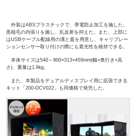
外装はABSプラスチックで、帯電防止加工を施した。
黒植毛の内張りを施し、乱反射を抑えた。また、上部に
はUSBケーブル配線用の溝と蓋を用意し、キャリブレー
ションセンサー取り付けの際にも遮光性を維持できる。
本体サイズは540～900×313×459mm(幅×奥行き×高
さ)、重量は1.9kg。
また、本製品をデュアルディスプレイ用に拡張できる
キット「200-DCV022」も同価格で発売した。