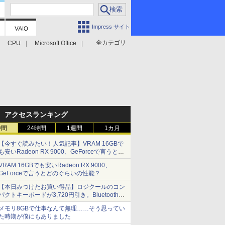
Impress サイト
全カテゴリ
CPU
Microsoft Office
アクセスランキング
時間
24時間
1週間
1カ月
【今すぐ読みたい！人気記事】VRAM 16GBで
も安いRadeon RX 9000、GeForceで言うとど
のぐらいの性能？ - PC Watch
VRAM 16GBでも安いRadeon RX 9000、
GeForceで言うとどのぐらいの性能？
【本日みつけたお買い得品】ロジクールのコン
パクトキーボードが3,720円引き。Bluetoothで3
台接続対応
メモリ8GBで仕事なんて無理……そう思ってい
た時期が僕にもありました