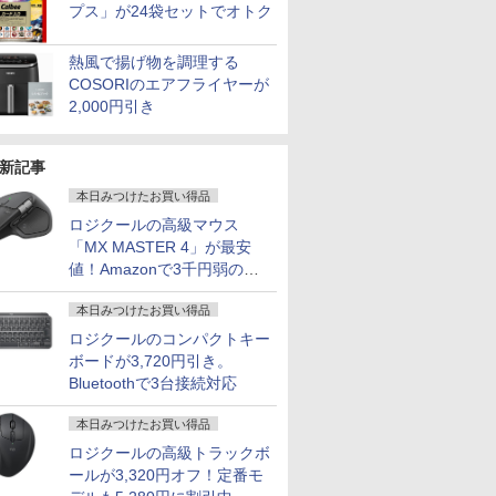
プス」が24袋セットでオトク
熱風で揚げ物を調理する
GEAR Aim GB7A-C256B/CP1 Ryzen7 /RTX5060Ti(8GB版) /32GBメモリ /1TB SSD
ール期間
パナソ ニック ノートパ
超得2,000円OFF&P2倍
【全品最大2500円OFF
ノートパソ
COSORIのエアフライヤーが
ooth対応
倍】中古ノ
ソコン Let's note CF-
｜第8世代 office付き｜
クーポン】【第8世代
新生活応援
2,000円引き
re i5
SV8 軽量化 12.1インチ
楽天1位 三冠獲得｜豪
Core i5 4コア 8スレッ
Windows
リ8GB
WUXGA(1920×1200)
華特典付き｜最大180
ド】東芝 dynabook
15インチ
￥29,800
￥29,800
￥26,800
￥39,800
B 13.3イ
ノートPC 第8世代Core
日保証｜Core i5 第8世
B65 第8世代Core i5 高
ン 8GB/1
新記事
Webカメ
i5-8365U 1.90GHz メ
代｜中古ノートパソコ
速 SSD
パソコンOf
HDMI
モリ8GB SSD WEBカ
ン Windows11 office
256GB/512GB/1TB メ
型ノートP
本日みつけたお買い得品
DELL
メラ内蔵 (SSD 512GB)
付き｜15.6型 テンキー
モリ 8GB/16GB WIFI
Celeron
ロジクールの高級マウス
0 初期設定
win11 pro&office 2019
付き｜ノートパソコン
15.6型大画面 テンキー
語キーボー
「MX MASTER 4」が最安
 90日保
搭載・送料無料
Windows11 第8世代｜
DVD Windows11搭載
USB3.0 WI
7
7
8
8
9
9
10
10
ノートパソコン｜パソ
Office付き 中古 PC パ
Bluetoo
値！Amazonで3千円弱の割
コン｜PC｜中古PC
ソコン 中古ノート 中
応援
引
古ノートパソコン
本日みつけたお買い得品
ロジクールのコンパクトキー
ボードが3,720円引き。
Bluetoothで3台接続対応
イ・オー・
スタンフ
[アウトレット] ゲーミ
MARK ROTHKO (マー
アイオーデータ｜I-O
2026／27J1＆J2＆J3選
残り6台【人気旧モデル
ROCKIN'ON JAPAN
信じていた
【5倍ポイ
本日みつけたお買い得品
221DBX
クスフォ
ングモニター 23.8イン
ク・ロスコ) | Violet
DATA 液晶ディスプレイ
手名鑑
新品15％OFF！】楽天1
(ロッキング・オン・ジ
ンジョン奥
kksmar
ロジクールの高級トラックボ
5型ワイド
的に証明さ
チ FHD 120Hz IPS 白
Center, 1955 | アート
(21.5型/ADS/FullHD
位！1ms 180Hz ゲーミ
ャパン) 2026年 10月号
かけたがギ
ター 13.
￥1,390
レイ
習慣大百科
ホワイト ブルー ピン
プリント / ポスター フ
1920×1080/75Hz/5ms/HDMI/D-
ングモニター 23.8イン
ガチャ』で
2.5K(256
ールが3,320円オフ！定番モ
￥14,730
￥22,000
￥15,520
￥15,780
￥1,080
￥792
￥15,999
X
テクニッ
ク ピクシオ 液晶 モニ
レーム付き 北欧 モダン
sub/VESA/5年保証・無
チ 黒 白
の仲間達を
型 超軽量6