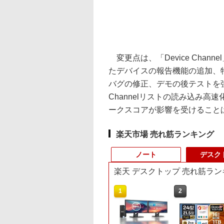
変更点は、「Device Cha
たデバイスの報告機能の追加、
バグの修正、デモの後テストを強制終
Channelリストの読み込み
ークスコアが影響を受けること
楽天市場 売れ筋ランキング
ノート
デスク
楽天 デスクトップ 売れ筋ラン
10
1
1
2
2