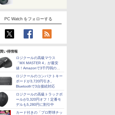
PC Watch をフォローする
買い得情報
ロジクールの高級マウス
「MX MASTER 4」が最安
値！Amazonで3千円弱の割
引
ロジクールのコンパクトキー
ボードが3,720円引き。
Bluetoothで3台接続対応
ロジクールの高級トラックボ
7
8
9
10
ールが3,320円オフ！定番モ
デルも5,280円に割引中
カード付きの「プロ野球チッ