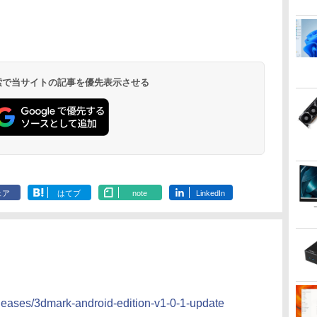
.
Anker Soundcore
On My Road
by Amazon 天然水
ONE PIECE モノクロ
【2026年アップグレ
On My Road
by Amazon 炭酸水
HUNTER×HUNTER
Xiaomi シャオミ
BUGS LIFE
コカ・コーラ やかんの
スーパーの裏でヤニ吸
VP227HF
144Hz タッチパネル バ
ランク/81【中古】
ク112個集めま
Liberty 5 ミッドナイ
(Stadium ver.)
ラベルレス 2L×9本
版 115 (ジャンプコミ
ード版】AOKIMI ワ
(Stadium ver.)
ラベルレス 500ml
モノクロ版 39 (ジャ
REDMI Buds 8 Lite ワ
麦茶 from 爽健美茶 ラ
うふたり 9巻 (デジタル
ッテリー内蔵 無線接続
田秀吾 ]
￥250
トブラック
ックスDIGITAL)
イヤレスイヤホン
×24本 強炭酸水 ペッ
ンプコミックス
イヤレスイヤホン
ベルレス
版ビッグガンガンコミ
12モデル選択 非光沢
￥250
￥1,117
￥250
bluetooth イヤホン
トボトル 500ミリリ
DIGITAL)
Bluetooth 5.4 ノイズ
650mlPET×24本
ックス)
IPSパネル Type-C
￥14,990
￥594
￥1,964
￥1,625
￥572
￥3,480
￥2,009
￥810
V12 小型軽量 ブルー
ットル (Smart
キャンセリング ANC
HDMI 軽量 薄型 リモー
トゥースHi-Fi 最大
Basic)
36時間再生
トワーク ディスプレイ
36時間再生 ぶるーと
持ち運び ポータブルモ
 検索で当サイトの記事を優先表示させる
ゅーす コードレス
ニター
ENCノイズキャンセ
リング 自動ペアリン
グ Type-C充電 マイ
ク付き 防水 タッチ式
音量調整 スポーツ/通
勤/通学/WEB会議(ホ
ワイト)
ェア
はてブ
note
LinkedIn
leases/3dmark-android-edition-v1-0-1-update