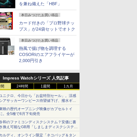
を兼ね備えた「HBF」
本日みつけたお買い得品
カード付きの「プロ野球チッ
プス」が24袋セットでオトク
本日みつけたお買い得品
熱風で揚げ物を調理する
COSORIのエアフライヤーが
2,000円引き
Impress Watchシリーズ 人気記事
時間
24時間
1週間
1カ月
ユニクロ、今日から「お盆特別セール」。涼感
シアサッカーワンピース待望値下げ、撥水ギア
ショーツは1990円に
東映の歴代オープニング映像がカプセルトイ
に。全5種で8月下旬発売
令和のファミコンディスクシステム？安価に書
き換え可能なGB用「しましまディスクシステ
ム」
カルディ、オンライン限定「ネコバッグ＆タン