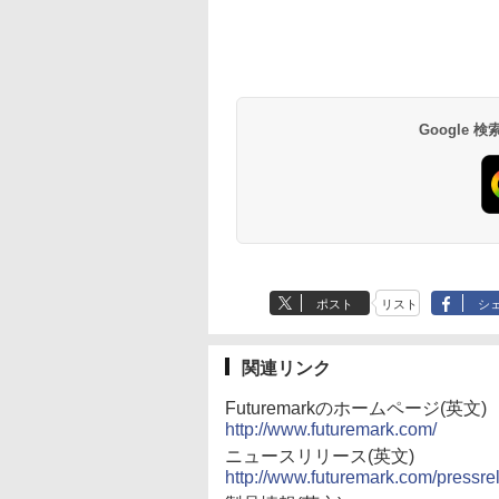
Anker Soundcore
BRUCE WAYNE feat.
by Amazon 天然水
薬屋のひとりごと 17
Anker Soundcore
BRUCE WAYNE feat
【Amazon.co.jp限
異世界居酒屋「の
0Hz/165Hz/144Hz】
元パーティーメンバー
100％sRGB色域 ベゼ
1280×1024 DVI VGA
P40i オフホワイト
Flo Milli, ATL Jacob
ラベルレス 500ml
巻 (デジタル版ビッグ
P31i ブラック
Flo Milli, ATL Jacob
定】 い・ろ・は・す
ぶ」(22) (角川コミッ
I+DP フルHD VA
と世界に復讐＆『ざま
ルレス 画像比調整可能
VESA準拠【中古】
[Explicit]
×24本 富士山の天然
ガンガンコミックス)
[Explicit]
2L PET ラベルレス
クス・エース)
00:1コントラスト比
ぁ！』します！【電子
黄金縦横比16:10 非光
￥7,990
￥5,990
水 バナジウム含有 水
×8本
沢【1ms応答 2mm
書籍】
沢IPSパネル VESA対
￥250
￥1,380
￥770
￥250
￥1,112
￥832
ミネラルウォーター
縁】液晶 pcモニタ
応 背面ポート 無輝点
ペットボトル 静岡県
パソコンモニター
保証 WQXGA 収納ケ
産 500ミリリットル
R/チルト/スピーカー
ース付き NK-133
Google
(Smart Basic)
kksmart 1年保証付
ポスト
リスト
シ
関連リンク
Futuremarkのホームページ(英文)
http://www.futuremark.com/
ニュースリリース(英文)
http://www.futuremark.com/pressre