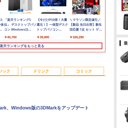
ゲーミングPC G-
ス
Panasonic Let's note
「楽天ランキング1
Amazon(アマゾン) タ
【今だけP10倍！大量
中古 ノートパソコン
＼マラソン限定値引／
【マラソンセ
/WiFi+Bluet
一体
CF-SZ6/12.1型FHD /
位」 デスクトップパソ
ブレットPC New Fire
還元！】一体型デスク
12.5インチ Corei5 第6
【新品 当日出荷】新生
中ポイント5
ン
第7世代 Core i3-
コン Windows11
Max 11(2023年発売) グ
トップパソコン
世代 最大SSD512G 最
活応援 7点 セット ゲー
ートパソコン Co
￥254,980
SSD)/12.1W/WUXGA(1920x1200)/Win11
5型
7100U /中古ノートパ
Office付き パソコン
レー B0B2SD8BVX
VETESA 22型液晶 第2
大メモリ16G WPS
ミングPC ゲーミング
第8世代 メモ
￥14,800
￥45,700
￥19,980
￥39,900
￥18,600
￥169,290
￥25,980
】
付
ソコン win11 office
新品｜インテル 第14世
［11型 /Wi-Fiモデル /
世代Core i5
office付き Windows11
パソコン デスクトップ
M.2 SSD500G
最
体
付・整備済み品・ メモ
代 Core i5-4590 i5 i7-
ストレージ：64GB］
Windows11搭載
初期設定済み HP
パソコン GeForce
ンチ フルHD 
楽天ランキングをもっと見る
リ8GB / 高速SSD搭載
14700F｜ SSD 256GB
B0B2SD8BVX [振込不
Office付き メモリ8GB
EliteBook 820G3 WEB
RTX5060 Ryzen7
ラ ノングレア 
GB
/ Webカメラ / HDMI・
～2TB｜メモリ 8～
可]
SSD256GB 初期設定済
カメラ搭載 整備済み
5700X Windows11
Windows11 
VGA / WiFi / 超軽量モ
64GB DDR4/5｜ デス
み USB2.0 Wi-Fi無線
ネット閲覧 メール用
SSD 256GB〜1TB メ
Vostro 537
 マ
バイルノート ・初期設
クトップPC 2年保証
LAN対応 キーボード＆
初心者向け 薄型軽量
モリ 16GB〜32GB eス
済 すぐ使える
3
3
4
4
5
5
6
6
定不要
激安 高性能 ゲーム 本
マウス付属 在宅勤務
持ち便利 中古パソコン
ポーツ ゲーム デスク
証 送料無料
ジック
ドリンク
コミック
レ
体のみ PC 高スペッ 初
学生向け 初心者向け
ノートパソコン中古 ノ
トップPC パソコン モ
期設定済み
高性能PC 新品
ートPC 安心保証
ニター
ー
さ
ASUS エイスース 液
ちいかわ なんか小さ
＼本日限定500円値下
アンダーニンジャ
I.O DATA アイオーデー
【全巻】 天幕のジャー
IODATA ア
ハーバード、
eMark、Windows版の3DMarkをアップデート
3）
晶ディスプレイ Eye
くてかわいいやつ（2）
げ／＼楽天1位！2026
（18） 【電子書籍】[
タ/ゲーミングモニター
ドゥーガル 1-6巻セッ
データ LCD-A
ォード、オッ
ニ
ガノ
Care [ 21.45型 / フル
（ワイドKC） [ ナガノ
年最新の超軽量超薄型
花沢健吾 ]
23.8イン
ト （ボニータ・コミッ
ブラック 21.
ード… 科学
イ
HD(1920×1080) / ワイ
]
／モバイルモニター
チ/GigaCrysta/EX-
クス） [ トマトスープ
液晶ディスプ
れた すごい
￥10,980
￥1,210
￥12,480
￥792
￥13,900
￥5,280
￥14,402
￥1,760
ド ] ブラック
15.6インチ フルHD 4K
LDGC243HDB/138S0214285Q/B
]
LCDA221DB
人生が変わる