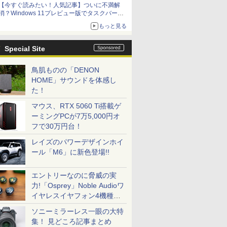
【今すぐ読みたい！人気記事】ついに不満解
消？Windows 11プレビュー版でタスクバーの
配置変更を徹底検証 - PC Watch
もっと見る
Special Site
鳥肌ものの「DENON
HOME」サウンドを体感し
た！
マウス、RTX 5060 Ti搭載ゲ
ーミングPCが7万5,000円オ
フで30万円台！
レイズのパワーデザインホイ
ール「M6」に新色登場!!
エントリーなのに脅威の実
力!「Osprey」Noble Audioワ
イヤレスイヤフォン4機種を
一気に聴く
ソニーミラーレス一眼の大特
集！ 見どころ記事まとめ