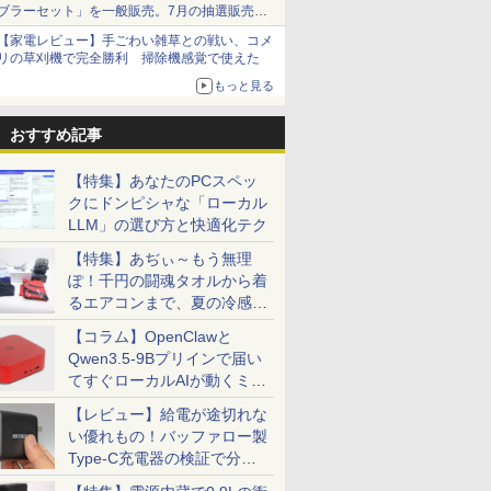
ブラーセット」を一般販売。7月の抽選販売の
当選無効分
【家電レビュー】手ごわい雑草との戦い、コメ
リの草刈機で完全勝利 掃除機感覚で使えた
もっと見る
おすすめ記事
【特集】あなたのPCスペッ
クにドンピシャな「ローカル
LLM」の選び方と快適化テク
【特集】あぢぃ～もう無理
ぽ！千円の闘魂タオルから着
るエアコンまで、夏の冷感グ
ッズ一挙紹介
【コラム】OpenClawと
Qwen3.5-9Bプリインで届い
てすぐローカルAIが動くミニ
PC「SER9 Pro」
【レビュー】給電が途切れな
い優れもの！バッファロー製
Type-C充電器の検証で分か
ったこと