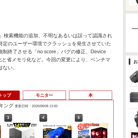
nnel」検索機能の追加、不明なあるいは誤って認識され
特定のユーザー環境でクラッシュを発生させていた
了させる「no score」バグの修正、Device
高速化と省メモリ化など。今回の変更により、ベンチマ
お
はない。
トップ
モニター
本
キング
更新日時：2026/08/08 13:00
6
3
3
4
4
5
5
6