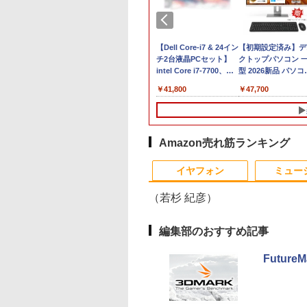
版) /32GBメモリ /1TB SSD
品最大2500円OFF
ノートパソコン 新古品
【期間限定破格金
【Dell Core-i7 & 24イン
Panasonic CF-
【初期設定済み】デ
ポン】【第8世代
新生活応援
額！】新生活 新古品
チ2台液晶PCセット】
SV8RFCVS Core i5
クトップパソコン 
e i5 4コア 8スレッ
Windows11 ノートPC
Win11搭載 パソコンノ
intel Core i7-7700、
8365U
型 2026新品 パソコ
東芝 dynabook
15インチノートパソコ
ートパソコンoffice付
RAM:16GB、SSD:選択
1.6GHz/8GB/256GB(
一体型PC 24型 21.
,800
￥39,800
￥9,980
￥41,800
￥12,300
￥47,700
 第8世代Core i5 高
ン 8GB/16GB 最大1TB
き 初心者向けノート
可能
外装割れあり【中古
Windows11 Office
SD
パソコンOffice搭載 薄
PC 初期設定済 15.6型
(256GBor512GBor1TB)/
【20260729】
き｜フルHD液晶一
GB/512GB/1TB メ
型ノートPC インテル
インテル高速CPU ラン
フルHD（1920x1080）
型 インテル Core i5
8GB/16GB WIFI
Celeron 第11世代 日本
ダムで発送 メモリ4GB
液晶モニタ/光学ドライ
Core i7｜ SSD 128
.6型大画面 テンキー
語キーボードデュアル
～ 高速SSD1TB 最大
ブ/5.8Ghz WI-
～1TB｜メモリ8GB
Amazon売れ筋ランキング
 Windows11搭載
USB3.0 WIFI
フルHD Webカメラ
FI/Bluetooth/Windows11
16GB｜ キーボード
10
10
1
1
2
2
ice付き 中古 PC パ
Bluetooth テレワーク
zoom 軽量薄型 無線
Pro & KINGSOFT WPS
ウス付 2年保証 安い
イヤフォン
ミュー
ン 中古ノート 中
応援
型番更新で在庫処分
Office/HDMI/デスクト
PC 初期設定済み テ
ートパソコン
ップパソコン(再生中古
ワーク 在宅勤務
（若杉 紀彦）
品)
編集部のおすすめ記事
6台【人気旧モデル
KIN'ON JAPAN
信じていた仲間達にダ
【5倍ポイント】
NEC LCD-AS193Mi 19
ちいかわ なんか小さ
【おまかせ】モニタ
ちいかわ なんか小
Futur
15％OFF！】楽天1
ッキング・オン・ジ
ンジョン奥地で殺され
kksmart モバイルモニ
インチ スクエア LED
くてかわいいやつ（4）
23インチ 1920x1080
くてかわいいやつ（
ms 180Hz ゲーミ
ン) 2026年 10月号
かけたがギフト『無限
ター 13.3インチ
液晶モニター 薄型 液
（ワイドKC） [ ナガノ
フルHD HDMI PCモ
（ワイドKC） [ ナ
D-
モニター 23.8イン
ガチャ』でレベル9999
2.5K(2560*1600) 自立
晶ディスプレイ 非光沢
]
ター 中古ディスプレ
]
,780
080
￥792
￥15,999
￥3,200
￥1,210
￥6,600
￥1,210
 白
の仲間達を手に入れて
型 超軽量606g
IPSパネル SXGA