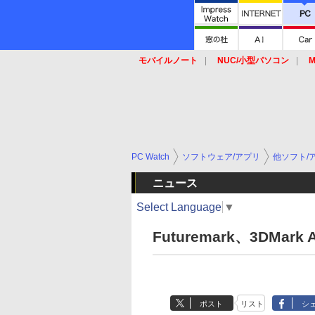
モバイルノート
NUC/小型パソコン
M
SSD
キーボード
マウス
PC Watch
ソフトウェア/アプリ
他ソフト/
ニュース
Select Language
▼
Futuremark、3DMar
ポスト
リスト
シ