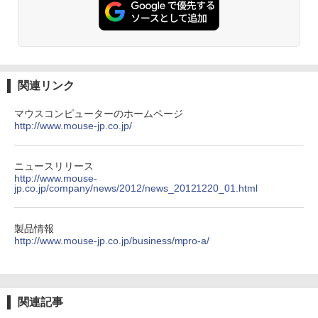
￥1,380
On My Road (Stadium ver.)
ONE PIECE モノクロ版 115 (ジャンプコミッ
クスDIGITAL)
by Amazon 炭酸水 ラベルレス 500ml ×24本
強炭酸水 ペットボトル 500ミリリットル (Sm
￥250
art Basic)
￥594
関連リンク
￥1,625
マウスコンピューターのホームページ
On My Road (Stadium ver.)
HUNTER×HUNTER モノクロ版 39 (ジャンプ
http://www.mouse-jp.co.jp/
コミックスDIGITAL)
by Amazon 天然水ラベルレス 2L×9本
￥250
￥572
￥1,117
ニュースリリース
http://www.mouse-
jp.co.jp/company/news/2012/news_20121220_01.html
BUGS LIFE
スーパーの裏でヤニ吸うふたり 9巻 (デジタル
版ビッグガンガンコミックス)
コカ・コーラ やかんの麦茶 from 爽健美茶 ラ
製品情報
ベルレス 650mlPET×24本
￥250
http://www.mouse-jp.co.jp/business/mpro-a/
￥810
￥2,009
関連記事