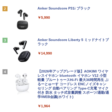
￥7,800
[ あるくひと ]
Anker Soundcore P31i ブラック
【エントリーでポイント100％還元のチ
￥792
2
ャンス】GMKtec ミニpc G3 Pro Intel C
￥5,990
【エントリーでポイント10倍】 【Dラン
ore i3 10110U 16GB DDR4 64GBまで増
2
ク 訳あり】中古 ノートパソコン Lenovo
設 512GB SSD M.2 2242 最大8TB Wind
ThinkPad X390 第8世代 Core i5 8265U
ows11 Pro mini pc 4.1GHz WIFI6 BT5.
メモリ8GB SSD 256GB PCIe Win11 Pro
2 小型PC VESA対応 ミニパソコン 2画面
【漫画全巻セット】【中古】遊戯王［文
3
13.3インチ フルHD WWAN LTE Webカ
高性能 みにpc nucbox 省エネ デスクト
庫版］ ＜1〜22巻完結＞ 高橋和希
メラ 指紋認証 顔認証 レノボ
ップPC
Anker Soundcore Liberty 5 ミッドナイトブ
ラック
￥9,030
￥14,800
￥66,248
￥14,990
【中古】DRAGON BALL（ドラゴンボー
4
DELL Latitude 5590 Core i5 8250U 1.6
[VETESA正規販売店]デスクトップパソ
3
3
ル） （完全版） 全34巻完結（ジャンプ
GHz/8GB/256GB(SSD)/15.6W/FWXGA
コン PC 一体型 新品 Windows11 27型 C
【2026年アップグレード版】AOKIMI ワイヤ
コミックスデラックス） （コミック） 全
(1366x768)/Win11 画面シミあり【中
ore i7 第4世代 Office付き メモリ16GB
レスイヤホン bluetooth イヤホン V12 小型
巻セット
古】【20260709】
SSD512GB 初期設定済 ホワイト ブラッ
軽量 ブルートゥースHi-Fi 最大36時間再生 ぶ
ク
るーとゅーす コードレス ENCノイズキャン
￥9,653
セリング 自動ペアリング Type-C充電 マイク
￥16,500
付き 防水 タッチ式音量調整 スポーツ/通勤/通
￥69,800
学/WEB会議(ホワイト)
[9月上旬より発送予定][新品]ちいかわ な
5
￥1,964
DELL Latitude 3500 Core i5 8265U 1.6
4
んか小さくてかわいいやつ (1-8巻 最新
GHz/8GB/256GB(SSD)/15.6W/FWXGA
GMKtec GMK-K8 PLUS-32/1T-W11Pro
4