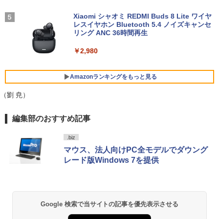
刊) 全巻セット [入荷予約]
(1366x768)/Win11 画面キズあり【中
(8845HS)
古】【20260611】
Xiaomi シャオミ REDMI Buds 8 Lite ワイヤ
￥9,900
レスイヤホン Bluetooth 5.4 ノイズキャンセ
￥124,800
リング ANC 36時間再生
￥16,500
￥2,980
デスクトップPC Ryzen7 5700G メモリ1
HP / ノートPC / HP ENVY x360 Convert
5
5
6GB SSD1TB B550 グラボなし
ible 15-cp0xxx / AMD Ryzen 5 / グラフ
Amazonランキングをもっと見る
ィックボード Advanced Micro Device
s, Inc. [AMD/ATI] Raven Ridge [Radeo
￥148,700
（劉 尭）
n Vega Series / Radeon Vega Mobile S
eries] 1GB / メモリ 8GB【中古品】
BRUCE WAYNE feat. Flo Milli, ATL Jacob
【Amazon.co.jp限定】 い・ろ・は・す 2L P
薬屋のひとりごと 17巻 (デジタル版ビッグガ
編集部のおすすめ記事
[Explicit]
ET ラベルレス ×8本
ンガンコミックス)
￥17,963
.biz
￥250
￥1,112
￥770
マウス、法人向けPC全モデルでダウング
レード版Windows 7を提供
BRUCE WAYNE feat. Flo Milli, ATL Jacob
by Amazon 天然水 ラベルレス 500ml ×24本
異世界居酒屋「のぶ」(22) (角川コミックス・
[Explicit]
富士山の天然水 バナジウム含有 水 ミネラル
エース)
ウォーター ペットボトル 静岡県産 500ミリリ
ットル (Smart Basic)
Google 検索で当サイトの記事を優先表示させる
￥250
￥832