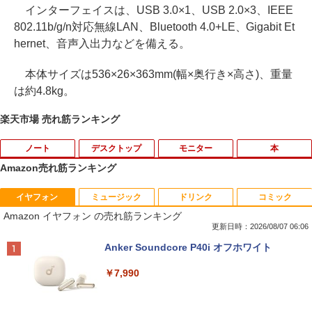
インターフェイスは、USB 3.0×1、USB 2.0×3、IEEE
802.11b/g/n対応無線LAN、Bluetooth 4.0+LE、Gigabit Et
hernet、音声入出力などを備える。
本体サイズは536×26×363mm(幅×奥行き×高さ)、重量
は約4.8kg。
楽天市場 売れ筋ランキング
ノート
デスクトップ
モニター
本
Amazon売れ筋ランキング
イヤフォン
ミュージック
ドリンク
コミック
価格重視訳あり ノートパソコン Office付
ポイント10倍 中古パソコン デスクトッ
Aランクパーティを離脱した俺は、元教
1
1
1
Amazon イヤフォン の売れ筋ランキング
き 店長おまかせ 東芝 富士通 NEC DELL
プパソコン Windows 11【Office付】
え子たちと迷宮深部を目指す。（13）
HP等 Celeron 初めてパソコンを使う方
【Windows 11 Pro 64Bit搭載】DELL O
【電子書籍】[ ユーリ ]
更新日時：2026/08/07 06:06
や初心者向け メモリ4GB HDD320GBま
ptiplexシリーズ Core i5搭載/4G/新品SS
Anker Soundcore P40i オフホワイト
たはSSD128GB Windows11/10 OS選択
D 120GB/DVD-ROM/送料無料【オプショ
￥792
可 WiFi オフィス付き ノートPC 1ヶ月保
ン色々有】
￥7,990
証 中古パソコン 中古ノートパソコン【中
古】
￥24,800
異世界ウォーキング（14） 【電子書籍】
2