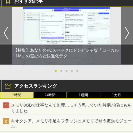
おすすめ記事
【特集】あなたのPCスペックにドンピシャな「ローカル
LLM」の選び方と快適化テク
●
●
●
●
●
アクセスランキング
1時間
24時間
1週間
1カ月
メモリ8GBで仕事なんて無理……そう思っていた時期が僕にもあ
りました
キオクシア、メモリ不足をフラッシュメモリで補う拡張モジュー
ル