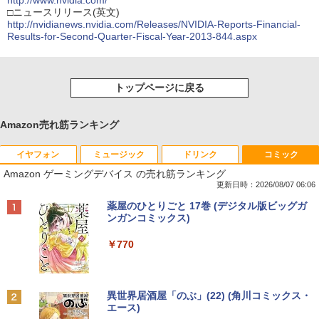
http://www.nvidia.com/
□ニュースリリース(英文)
http://nvidianews.nvidia.com/Releases/NVIDIA-Reports-Financial-
Results-for-Second-Quarter-Fiscal-Year-2013-844.aspx
トップページに戻る
Amazon売れ筋ランキング
イヤフォン
ミュージック
ドリンク
コミック
Amazon ゲーミングデバイス の売れ筋ランキング
更新日時：2026/08/07 06:06
Anker Soundcore P40i オフホワイト
BRUCE WAYNE feat. Flo Milli, ATL Jacob
【Amazon.co.jp限定】 い・ろ・は・す 2L P
薬屋のひとりごと 17巻 (デジタル版ビッグガ
[Explicit]
ET ラベルレス ×8本
ンガンコミックス)
￥7,990
￥250
￥1,112
￥770
Anker Soundcore P31i ブラック
BRUCE WAYNE feat. Flo Milli, ATL Jacob
by Amazon 天然水 ラベルレス 500ml ×24本
異世界居酒屋「のぶ」(22) (角川コミックス・
[Explicit]
富士山の天然水 バナジウム含有 水 ミネラル
エース)