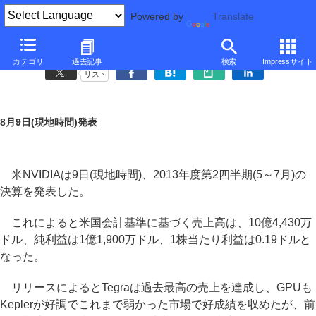
Powered by
Translate
NVIDIA、2013年度第2四半期は減益
カテゴリ
過去記事
検索
Impressサイト
リスト
8月9日(現地時間)発表
米NVIDIAは9日(現地時間)、2013年度第2四半期(5～7月)の
決算を発表した。
これによると米国会計基準に基づく売上高は、10億4,430万
ドル、純利益は1億1,900万ドル、1株当たり利益は0.19ドルと
なった。
リリースによるとTegraは過去最高の売上を達成し、GPUも
Keplerが好調でこれまで弱かった市場で好成績を収めたが、前