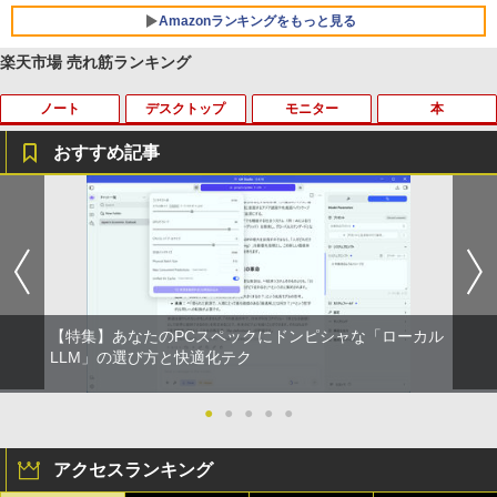
リング ANC 36時間再生
Amazonランキングをもっと見る
￥2,980
楽天市場 売れ筋ランキング
ノート
デスクトップ
モニター
本
おすすめ記事
タブレットPC Microsoft Surface Pro 5/
ポイント10倍 中古パソコン デスクトッ
【マラソンセール期間中ポイント5倍】中
独身貴族は異世界を謳歌する 〜結婚し
1
1
1
1
7+ 12.3インチ メモリ 8GB SSD256GB
プパソコン Windows 11【Office付】
古モニター 17インチ スクエア 店長おま
ない男の優雅なおひとりさまライフ〜
第7世代Core-i5 2.6GHz 2K解像度 2736
【Windows 11 Pro 64Bit搭載】DELL O
かせ VGA / DVI ケーブル付き サブモニタ
（8） 【電子書籍】[ 駒鳥ひわ ]
x 1824 タッチパネル Office付き/カメラ/
ptiplexシリーズ Core i5搭載/4G/新品SS
ー 監視用 ケーブル付き 動作確認済み 30
HDMI / Windows 11 Pro 中古タブレット
D 120GB/DVD-ROM/送料無料【オプショ
日保証 送料無料
￥792
PC /ノートパソコン 2in1 中古 タブレッ
ン色々有】
ト WIFI Bluetooth
￥2,980
￥24,800
【特集】あなたのPCスペックにドンピシャな「ローカル
￥29,800
異世界魔王と召喚少女の奴隷魔術（30）
LLM」の選び方と快適化テク
2
【電子書籍】[ 福田直叶 ]
【楽天1位！保護レザーケース付き】【タ
2
【エントリーでポイント100％還元のチ
ッチ選択】 モバイルモニター 15.6インチ
●
●
●
●
●
￥792
2
【マラソンセール期間中ポイント5倍】中
ャンス】GMKtec ミニpc G3 Pro Intel C
ノングレア 非光沢 1080PフルHD コスパ
2
古ノートパソコン 第11世代 Core i5 メモ
ore i3 10110U 16GB DDR4 64GBまで増
高画質 デュアルモニター サブモニター
アクセスランキング
リ16GB M.2 SSD256GB 13.3インチ フ
設 512GB SSD M.2 2242 最大8TB Wind
ポータブルモニター ゲーミングモニター
ルHD ノングレア Webカメラ 無線LAN
ows11 Pro mini pc 4.1GHz WIFI6 BT5.
リモートワーク IPS Tpye-C/mini HDMI