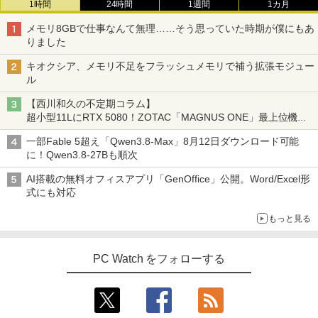
1時間
24時間
1週間
1カ月
Wi-Fi Bluetooth Windows11 東芝 dyna
2 小型PC VESA対応 ミニパソコン 2画面
pc ミニPC iPhone対応
ゾンビのあふれた世界で俺だけが襲われ
3
book G83/HS 初期設定済 すぐ使える 90
高性能 みにpc nucbox 省エネ デスクト
ない 5 【電子書籍】[ 増田ちひろ ]
メモリ8GBで仕事なんて無理……そう思っていた時期が僕にもあ
日保証 送料無料
ップPC
￥9,999
りました
￥1,155
￥29,980
￥66,248
キオクシア、メモリ不足をフラッシュメモリで補う拡張モジュー
ル
【公式・メーカー直販・送料無料】モニ
3
ター 新品 フルHD HP Series 3 Pro 324p
【西川和久の不定期コラム】
【マラソン値引中！ 当日出荷！】ノート
[VETESA正規販売店]デスクトップパソ
v 23.8 インチFHD VA モニター VA 23.8
ゼンリン住宅地図 B4判 兵庫県 たつの市
3
3
4
超小型11LにRTX 5080！ZOTAC「MAGNUS ONE」最上位機の
パソコン 新品 15.6インチ パソコン ノー
コン PC 一体型 新品 Windows11 27型 C
型 角度調整 VESA 100Hz 液晶HDMI VGA
発行年月202603 28229010R
実力を探る
トPC CPU Intel Pentium GOLD 6500Y
ore i7 第4世代 Office付き メモリ16GB
PS5 Nintendo Switch 3年保証 転送不可
一部Fable 5超え「Qwen3.8-Max」8月12日ダウンロード可能
メモリ12GB SSD 256GB 15インチ フル
SSD512GB 初期設定済 ホワイト ブラッ
(型番: 9U5C1AA)
￥19,800
に！Qwen3.8-27Bも順次
HD HDMI USB3.0 WEBカメラ 無線LAN
ク
Wifi Windows11 office JIS 日本語キー
￥12,900
AI搭載の無料オフィスアプリ「GenOffice」公開。Word/Excel形
ボード 新生活 事務 学生 初心者 NC15J
￥69,800
式にも対応
￥32,800
赤ちゃんに転生した話(5) 【電子書籍】[
5
もっと見る
24G4/11 23.8インチ フルHD 180Hz ゲー
茶々京色 ]
4
GMKtec GMK-K8 PLUS-32/1T-W11Pro
ミングモニター FastIPS 1ms(GTG)
4
(8845HS)
￥1,430
【マラソンセール期間中ポイント5倍】中
PC Watch をフォローする
￥13,591
4
古ノートパソコン 第8世代 Core i5 メモ
￥124,800
リ8GB SSD512GB 15.6インチ WXGA テ
ンキー Webカメラ 無線LAN Wi-Fi Wind
ows11 Lenovo ThinkPad L580 初期設