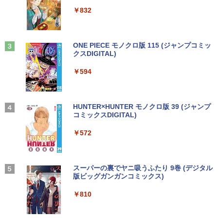
ウォーター ペットボトル 静岡県産 500ミリリ
￥5,990
ットル (Smart Basic)
￥250
￥832
￥1,380
Anker Soundcore Liberty 5 ミッドナイトブ
On My Road (Stadium ver.)
ONE PIECE モノクロ版 115 (ジャンプコミッ
ラック
クスDIGITAL)
by Amazon 炭酸水 ラベルレス 500ml ×24本
強炭酸水 ペットボトル 500ミリリットル (Sm
￥250
art Basic)
￥14,990
￥594
￥1,625
【2026年アップグレード版】AOKIMI ワイヤ
On My Road (Stadium ver.)
HUNTER×HUNTER モノクロ版 39 (ジャンプ
レスイヤホン bluetooth イヤホン V12 小型
コミックスDIGITAL)
by Amazon 天然水ラベルレス 2L×9本
軽量 ブルートゥースHi-Fi 最大36時間再生 ぶ
￥250
るーとゅーす コードレス ENCノイズキャン
￥572
￥1,117
セリング 自動ペアリング Type-C充電 マイク
付き 防水 タッチ式音量調整 スポーツ/通勤/通
学/WEB会議(ホワイト)
BUGS LIFE
スーパーの裏でヤニ吸うふたり 9巻 (デジタル
￥1,964
版ビッグガンガンコミックス)
コカ・コーラ やかんの麦茶 from 爽健美茶 ラ
ベルレス 650mlPET×24本
￥250
￥810
Xiaomi シャオミ REDMI Buds 8 Lite ワイヤ
￥2,009
レスイヤホン Bluetooth 5.4 ノイズキャンセ