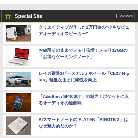
定済 すぐ使える 90日保証 送料無料
楽天1位★マラソン限定P2倍【クーポン
5
デスクトップPC Ryzen7 5700G メモリ1
利用で実質10,999円】モバイルモニター
5
￥32,980
6GB SSD1TB B550 グラボなし
15.6インチ モバイルディスプレイ FHD 1
Special Site
920*1080 非光沢 A+スクリーン IPS液晶
パネル 薄型 軽量 USBType-C miniHDMI
￥148,700
クリエイティブが作った2万円台の“小さなピュ
カバースタンド付き PS4/PS5/Switch/P
C/Macなど対応 Ingnok yn02b
アオーディオスピーカー”
中古 HP EliteBook 840 G8 Core i5 1145
5
G7 第11世代CPU メモリ16GB SSD256G
B 14インチ フルHD Windows11 Pro 4Q
￥13,999
8U2EC#ABJ 1年保証 Bランク ノートパ
お値段そのままでメモリ倍増！メモリ32GBの
ソコン【CA】 ノートpc 中古ノートパソ
「お得なゲーミングノート」
コン 16gbメモリ 256gb ssd windows1
1プロ ノートPC14型 hpノートパソコン1
4型
レイズ鍛造1ピースアルミホイール「CE28 N-p
lus」軽量なままに剛性を向上
￥47,800
「A&ultima SP4000T」の魅力！ポケットに入
るオーディオの醍醐味
AIスマートノートのiFLYTEK「AINOTE 2」は
なぜ魅力的なのか？