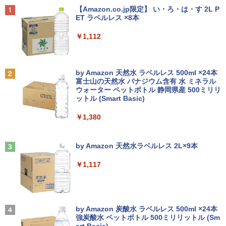
Anker Soundcore P40i オフホワイト
BRUCE WAYNE feat. Flo Milli, ATL Jacob
【Amazon.co.jp限定】 い・ろ・は・す 2L P
[Explicit]
ET ラベルレス ×8本
￥7,990
￥250
￥1,112
Anker Soundcore P31i ブラック
BRUCE WAYNE feat. Flo Milli, ATL Jacob
by Amazon 天然水 ラベルレス 500ml ×24本
[Explicit]
富士山の天然水 バナジウム含有 水 ミネラル
ウォーター ペットボトル 静岡県産 500ミリリ
￥5,990
ットル (Smart Basic)
￥250
￥1,380
Anker Soundcore Liberty 5 ミッドナイトブ
見知らぬ糸
ラック
by Amazon 天然水ラベルレス 2L×9本
￥250
￥14,990
￥1,117
【2026年アップグレード版】AOKIMI ワイヤ
On My Road (Stadium ver.)
レスイヤホン bluetooth イヤホン V12 小型
by Amazon 炭酸水 ラベルレス 500ml ×24本
軽量 ブルートゥースHi-Fi 最大36時間再生 ぶ
強炭酸水 ペットボトル 500ミリリットル (Sm
￥250
るーとゅーす コードレス ENCノイズキャン