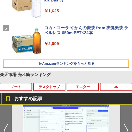
art Basic)
セリング 自動ペアリング Type-C充電 マイク
付き 防水 タッチ式音量調整 スポーツ/通勤/通
￥1,625
学/WEB会議(ホワイト)
On My Road (Stadium ver.)
￥1,964
コカ・コーラ やかんの麦茶 from 爽健美茶 ラ
ベルレス 650mlPET×24本
￥250
Xiaomi シャオミ REDMI Buds 8 Lite ワイヤ
￥2,009
レスイヤホン Bluetooth 5.4 ノイズキャンセ
リング ANC 36時間再生
￥3,480
Amazonランキングをもっと見る
楽天市場 売れ筋ランキング
ノート
デスクトップ
モニター
本
薬屋のひとりごと 17巻 (デジタル版ビッグガ
ンガンコミックス)
おすすめ記事
￥770
【★最大100%ポイント】【大特価!訳あ
富士通 Fujitsu 液晶モニター VL-17CST
ちいかわ なんか小さくてかわいいやつ
1
1
1
り!】富士通 LIFEBOOK A576/第6世代 C
17インチ スクエア ホワイト LCD LEDバ
（1） （ワイドKC） [ ナガノ ]
ore i3/メモリ:4GB/SSD:128GB/15.6型液
ックライト SXGA 1280×1024 TNパネル
異世界居酒屋「のぶ」(22) (角川コミックス・
晶/USB 3.0/VGA/HDMI/DVD/Office/中古
非光沢 ノングレア DVI VESA準拠 ディス
￥1,100
エース)
パソコン ノートパソコン Windows11 W
プレイ 【中古】