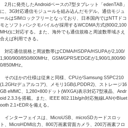
2月に発売したAndroidベースの7型タブレット「edenTAB」
に、3G対応通信モジュールを組み込んだモデル。通信モジュ
ールはSIMロックフリーとなっており、日本国内ではNTTドコ
モとソフトバンクモバイルが採用するWCDMA方式(800/2,100
MHz)に対応する。また、海外でも通信規格と周波数帯域さえ
合えば利用できる。
対応通信規格と周波数帯はCDMA/HSDPA/HSUPAが2,100/
1,900/900/850/800MHz、GSM/GPRS/EDGEが1,900/1,800/90
0/850MHz。
そのほかの仕様は従来と同様、CPUがSamsung S5PC210
(1.2GHzデュアルコア)、メモリ1GB(LPDDR2)、ストレージ16
GB eMMC、1,280×800ドット(WXGA)表示対応7型液晶、Andr
oid 2.3.3を搭載。また、IEEE 802.11b/g/n対応無線LANやBluet
ooth 2.1+EDRを備える。
インターフェイスは、MicroUSB、microSDカードスロッ
ト、MicroHDMI出力、800万画素背面カメラ、200万画素フロ