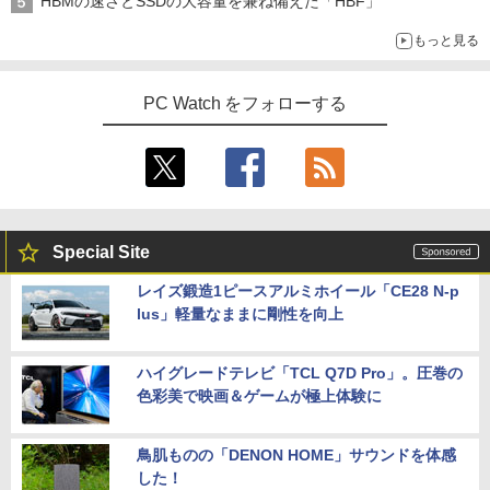
HBMの速さとSSDの大容量を兼ね備えた「HBF」
アースドリームス 厳選おまかせモニター
4
もっと見る
バムとケロのデイブック Bam and Ker
21.5型〜27型ワイド 【HDMI対応 / FULL
5
o Day Book [ 島田ゆか ]
【期間限定 ポイント10倍】Lenovo Idea
HD解像度】 大手メーカー液晶 (Dell/HP/
4
Pad D330 10.1型 2-in-1 タブレットPC／
NEC等) テレワーク デュアルモニター S
PC Watch をフォローする
着脱式キーボード（intel 第九世代Celero
witch PS4 PS5対応 【整備済み中古品】
￥4,950
n N4000/4GB/64GB eMMC/HD IPS液晶
Type-C データ/充電可）/microSD対応
￥6,470
（最大128GB）/Windows 11 Pro／Dolb
y Audio）【整備済み中古品】
￥13,800
＼500円OFFクーポンあり！／ モバイル
5
モニター 15.6インチ 1080PフルHD ディ
Special Site
スプレイ VESA対応 コスパ デュアルモニ
ター サブモニター ゲーミングモニター
レイズ鍛造1ピースアルミホイール「CE28 N-p
【期間限定破格金額！】新生活 新古品 W
ポータブルモニター 外付けモニター リモ
5
lus」軽量なままに剛性を向上
in11搭載 パソコンノートパソコンoffice
ートワーク IPS mini pc ミニPC 多デバ
付き 初心者向けノートPC 初期設定済 1
イス対応 ブラック
5.6型 インテル高速CPU ランダムで発送
メモリ4GB～ 高速SSD1TB 最大 フルHD
ハイグレードテレビ「TCL Q7D Pro」。圧巻の
￥9,480
Webカメラ zoom 軽量薄型 無線 型番更
色彩美で映画＆ゲームが極上体験に
新で在庫処分
￥12,980
鳥肌ものの「DENON HOME」サウンドを体感
した！