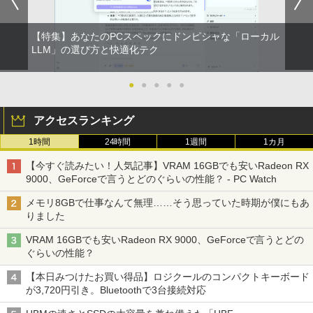
indows10
￥832
￥2,750
￥8,999
【特集】あなたのPCスペックにドンピシャな「ローカル
羽生結弦（2027年1月始まりカレンダ
LLM」の選び方と快適化テク
2
ー）
ONE PIECE モノクロ版 115 (ジャンプコミッ
【超特価】厳選大手メーカー 液晶モニタ
2
クスDIGITAL)
【マラソンP5倍/10%オフクーポン】中古
ー シークレット 19インチワイド ノング
●
●
●
●
●
￥4,345
2
ノートパソコン Windows11 Pro Office
レア VGA DELL NEC 等 液晶ディスプレ
付き Panasonic Let's note CF-NX3 第4
イ【中古】
￥594
アクセスランキング
世代 Core i5 メモリ8GB 高速SSD256GB
12.1インチ Bluetoot WEBカメラ Wi-Fi
￥3,100
1時間
24時間
1週間
1カ月
HDMI 初期設定済み 送料無料 90日保証
杖と剣のウィストリア（16） （講談社コ
3
ミックス） [ 大森 藤ノ ]
HUNTER×HUNTER モノクロ版 39 (ジャンプ
【今すぐ読みたい！人気記事】VRAM 16GBでも安いRadeon RX
￥9,800
コミックスDIGITAL)
9000、GeForceで言うとどのぐらいの性能？ - PC Watch
￥594
モバイルモニター 15.6インチ InnoView
3
モバイルディスプレイ 自立型 1920*1080
￥572
メモリ8GBで仕事なんて無理……そう思っていた時期が僕にもあ
FHD ポータブルモニター IPS液晶パネル
りました
中古パソコン | Lenovo | ThinkPad L57
薄型 軽量 持ち運び 壁掛けに対応 Switc
3
0 | Windows11 | ノートPC | 一年保証 |
h/PS3/PS4/PS5/Xbox One/PC/スマホ/U
VRAM 16GBでも安いRadeon RX 9000、GeForceで言うとどの
第7世代 | Core i5 7200U 2.5(～最大3.1)
SBType-C/標準HDMI対応【選べる種
ちいかわ なんか小さくてかわいいやつ
4
スーパーの裏でヤニ吸うふたり 9巻 (デジタル
ぐらいの性能？
GHz | MEM:8GB | HDD:500GB | DVDマ
類】タッチ/ケース付き/4Kタイプ
（2） （ワイドKC） [ ナガノ ]
版ビッグガンガンコミックス)
ルチ | 無線LAN:あり | テンキー | Win11P
【本日みつけたお買い得品】ロジクールのコンパクトキーボード
ro64Bit | ACアダプター付属
￥8,980
￥1,210
￥810
が3,720円引き。Bluetoothで3台接続対応
￥9,980