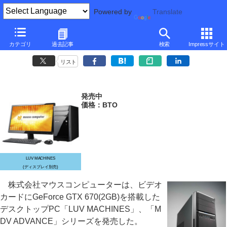
Powered by
Translate
マウス、GeForce GTX 670搭載のデスクトップ
カテゴリ
過去記事
検索
Impressサイト
～ゲーミングPCも投入
リスト
発売中
価格：BTO
LUV MACHINES
(ディスプレイ別売)
株式会社マウスコンピューターは、ビデオ
カードにGeForce GTX 670(2GB)を搭載した
デスクトップPC「LUV MACHINES」、「M
DV ADVANCE」シリーズを発売した。