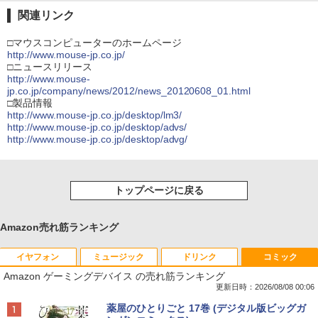
関連リンク
□マウスコンピューターのホームページ
http://www.mouse-jp.co.jp/
□ニュースリリース
http://www.mouse-
jp.co.jp/company/news/2012/news_20120608_01.html
□製品情報
http://www.mouse-jp.co.jp/desktop/lm3/
http://www.mouse-jp.co.jp/desktop/advs/
http://www.mouse-jp.co.jp/desktop/advg/
トップページに戻る
Amazon売れ筋ランキング
イヤフォン
ミュージック
ドリンク
コミック
Amazon ゲーミングデバイス の売れ筋ランキング
更新日時：2026/08/08 00:06
Anker Soundcore P40i オフホワイト
BRUCE WAYNE feat. Flo Milli, ATL Jacob
【Amazon.co.jp限定】 い・ろ・は・す 2L P
薬屋のひとりごと 17巻 (デジタル版ビッグガ