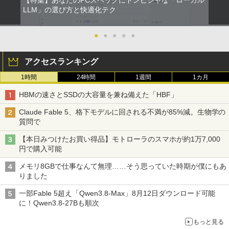
【特集】あなたのPCスペックにドンピシャな「ローカル
￥12,800
角川まんが学習シリーズ 日本の歴史
LLM」の選び方と快適化テク
2
全16巻定番セット [ 山本 博文 ]
【楽天1位!1,600円OFFクーポン 8/4 20:
2
00-8/11 01:59】Xiaomi Monitor A24i 20
●
●
●
●
●
￥17,600
【マラソン限定30%OFF】中古 Dell Ins
26 ディスプレイ 1080P 23.8インチ 144
2
piron 3593 Core i3 1005G1 第10世代CP
Hzリフレッシュレート sRGB99% 1670
アクセスランキング
U メモリ8GB SSD256GB 15インチ フル
万色 300nits ΔE＜1 低ブルーライト 大
HD Windows11 Home WEBカメラ 無線
画面 TÜV認証 目にやさしい 調整可能な
【9月上旬発送予定】 ハンターハンター
3
1時間
24時間
1週間
1カ月
LAN テンキー DVDマルチ P75F 1年保証
スタンド VESA
全巻 HUNTER×HUNTER 1巻-39巻 セッ
レビュー特典:WPS Office Bランク パソ
ト 最新 冨樫 義博 集英社 ジャンプコミッ
HBMの速さとSSDの大容量を兼ね備えた「HBF」
コン ノートパソコン デル 中古ノートPC
￥12,580
クス 漫画 マンガ まんが 全巻セット 【送
料無料】【新品】
Claude Fable 5、格下モデルに回される不満が85%減。生物学の
￥30,800
質問で
￥19,096
ASUS エイスース 液晶ディスプレイ Ey
3
【本日みつけたお買い得品】モトローラのスマホが約1万7,000
e Care ［23.8型 / フルHD(1920×1080) /
円で購入可能
【★最大100%ポイント】【第8世代 4コ
ワイド］ VA249HG
3
ア・8スレッド】富士通 LIFEBOOK A57
[9月上旬より発送予定][新品]HUNTER×H
4
メモリ8GBで仕事なんて無理……そう思っていた時期が僕にもあ
9/第8世代 Core i5/メモリ: 8GB/16GB/新
￥13,800
UNTER ハンター×ハンター (1-39巻 最新
りました
品 SSD:256GB/512GB/1TB/DVD/Wi-fi/1
刊) 全巻セット [入荷予約]
5.6型/Office/HDMI/USB3.1/中古PC 中古
一部Fable 5超え「Qwen3.8-Max」8月12日ダウンロード可能
ノートパソコン Windows11 Win11正式
￥19,096
に！Qwen3.8-27Bも順次
対応
アイオーデータ｜I-O DATA 液晶ディスプ
4
レイ(23.8型/ADS/FullHD 1920×1080/10
もっと見る
￥27,800
0Hz/5ms/HDMI/DP/USB Type-C/VESA/5