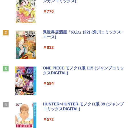
[Explicit]
ET ラベルレス ×8本
ンガンコミックス)
￥7,990
￥250
￥1,112
￥770
Anker Soundcore P31i ホワイト
BRUCE WAYNE feat. Flo Milli, ATL Jacob
by Amazon 天然水 ラベルレス 500ml ×24本
異世界居酒屋「のぶ」(22) (角川コミックス・
[Explicit]
富士山の天然水 バナジウム含有 水 ミネラル
エース)
ウォーター ペットボトル 静岡県産 500ミリリ
￥5,990
ットル (Smart Basic)
￥250
￥832
￥1,380
Anker Soundcore Liberty 5 ミッドナイトブ
On My Road (Stadium ver.)
ONE PIECE モノクロ版 115 (ジャンプコミッ
ラック
クスDIGITAL)
by Amazon 天然水ラベルレス 2L×9本
￥250
￥14,990
￥594
￥1,117
【2026年アップグレード版】AOKIMI ワイヤ
On My Road (Stadium ver.)
HUNTER×HUNTER モノクロ版 39 (ジャンプ
レスイヤホン bluetooth イヤホン V12 小型
コミックスDIGITAL)
by Amazon 炭酸水 ラベルレス 500ml ×24本
軽量 ブルートゥースHi-Fi 最大36時間再生 ぶ
強炭酸水 ペットボトル 500ミリリットル (Sm
￥250
るーとゅーす コードレス ENCノイズキャン
art Basic)
￥572
セリング 自動ペアリング Type-C充電 マイク