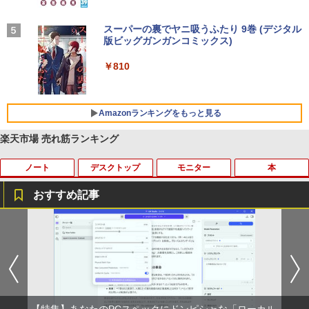
付き 防水 タッチ式音量調整 スポーツ/通勤/通
￥1,625
学/WEB会議 6.0(オフホワイト)
BUGS LIFE
スーパーの裏でヤニ吸うふたり 9巻 (デジタル
￥2,599
版ビッグガンガンコミックス)
コカ・コーラ やかんの麦茶 from 爽健美茶 ラ
ベルレス 650mlPET×24本
￥250
￥810
Xiaomi シャオミ REDMI Buds 8 Lite ワイヤ
￥2,009
レスイヤホン Bluetooth 5.4 ノイズキャンセ
リング ANC 36時間再生
Amazonランキングをもっと見る
￥3,480
楽天市場 売れ筋ランキング
ノート
デスクトップ
モニター
本
おすすめ記事
[訳アリ★格安] ノートパソコン Window
PHILIPS 241V8 LED液晶モニター 23.8
【楽天ブックス限定特典】原かれん 1st
1
1
1
s11 15.6型 HP 250 G7 第七世代 Core-i3
インチワイド ブラック 1920×1080 （フ
写真集 どストライク(生写真1枚) [ 原 か
メモリ8GB SSD128GB 15.6インチ 無線
ルHD）16:9 IPSパネル 非光沢 ノングレ
れん ]
LAN テンキー HDMI Webカメラ DVDマ
ア 液晶ディスプレイ HDMI VGA VESA準
ルチ Bluetooth USB3.0 SDカード ノー
拠 PS4 switch 対応 スイッチ 【中古】
￥4,400
トPC ノート 中古パソコン 中古PC Win1
1 Office 格安 中古
￥6,500