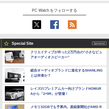
年保証・無輝点保証)(ホワイト) LCD-C2
ふかふかダンジョン攻略記〜俺の異世界
5
42SDW
転生冒険譚〜/ 20 【電子書籍】[ KAKER
PC Watch をフォローする
U ]
【1500円OFFクーポン】【WEBカメラ
￥25,977
4
＆テンキー付き】ノートパソコン 15.6イ
￥792
ンチ SSD512GB メモリ16GB Corei5 第
8世代 Microsoft Office付き Windows11
DELL Latitude 3500 中古ノートパソコ
Philips｜フィリップス 液晶ディスプレ
5
ン PC パソコン 中古ノートPC 中古PC 最
イ(23.8型/IPS/WQHD 2560×1440/75Hz/1
大SSD1TB メモリ32GB 中古パソコン フ
ms)(ブラック) 24E1N5600E/11
Special Site
ルHD
￥29,800
クリエイティブが作った2万円台の“小さなピュ
￥24,800
アオーディオスピーカー”
エントリーで最大10倍！充実機能ノート
総合オーディオブランドに進化するSHANLING
5
パソコン テンキー/DVD/WEBカメラ内蔵
とは何者か？
第8世代Core i3/i5 Core i7 最大メモリ16
GB 新品SSD256GB 東芝 NEC有名メー
カー15.6型 DVD内蔵 15.6インチ HDMI P
レイズのプレミアムカー向けブランドHOMUR
olaris Office搭載 最新MicrosoftOffice2
Aから「2×9R」が登場！
024可 Windows11 長期保証 中古PC
￥18,000
メモリ32GBでも予算内。産経新聞社がAMD R