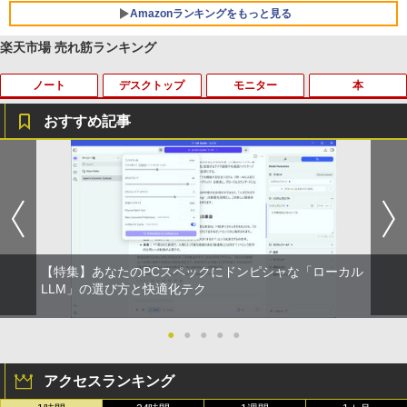
Amazonランキングをもっと見る
楽天市場 売れ筋ランキング
ノート
デスクトップ
モニター
本
BRUCE WAYNE feat. Flo Milli, ATL Jacob
【Amazon.co.jp限定】 い・ろ・は・す 2L P
薬屋のひとりごと 17巻 (デジタル版ビッグガ
[Explicit]
ET ラベルレス ×8本
ンガンコミックス)
おすすめ記事
￥250
￥1,112
￥770
ノートパソコン 極軽量約965g 富士通 LI
超得10％OFF｜買い替えならこれ!! Micr
Yoothi 互換品 液晶 15.6インチ NV156F
獣医腫瘍学テキスト 第2版[本/雑誌] / 日
1
1
1
1
FEBOOK U748 14インチ 高性能第7世代
osoft office付き デスクトップパソコン
HM-N41 NV156FHM-N42 NV156FHM-N
本獣医がん学会/著 日本獣医がん学会獣医
Core i5-7300U カメラ内蔵 メモリ最大16
中古デスクトップ 第8世代 メモリ8GB S
43 NV156FHM-N46 NV156FHM-N47 NV
腫瘍科認定医認定委員会/監修
BRUCE WAYNE feat. Flo Milli, ATL Jacob
by Amazon 天然水 ラベルレス 500ml ×24本
異世界居酒屋「のぶ」(22) (角川コミックス・
GB SSD1TB 薄い軽い FHD液晶 type-C
SD256GB HDD500GB Windows11 セッ
156FHM-N49 対応 FullHD 1920x1080 I
[Explicit]
富士山の天然水 バナジウム含有 水 ミネラル
エース)
WIFI Bluetooth Office付き 5GWIFI Blu
ト購入可能 単品 NEC デスクトップ PC
PS LED LCD 液晶ディスプレイ 修理交換
￥19,800
ウォーター ペットボトル 静岡県産 500ミリリ
etooth最新MicrosoftOffice2024可 Win
パソコン 中古 おすすめ デスクトップパ
用液晶パネル
ットル (Smart Basic)
dows11 中古ノートパソコン
ソコン マイクロソフトオフィス 2019 PC
￥250
￥832
￥9,250
【特集】あなたのPCスペックにドンピシャな「ローカル
￥1,380
￥16,500
￥29,800
世界の新富裕層はなぜ「オルカン・S＆P
LLM」の選び方と快適化テク
2
500」を買わないのか 20代で純資産4億
On My Road (Stadium ver.)
ONE PIECE モノクロ版 115 (ジャンプコミッ
円をつくった超レバレッジ投資の極意 [
クスDIGITAL)
by Amazon 天然水ラベルレス 2L×9本
＼500円OFFクーポンあり！／ モバイル
宮脇 さき ]
●
●
●
●
●
2
良品 15.6インチ HP Notebook 250G7 W
【エントリーでポイント100％還元チャ
モニター 15.6インチ 1080PフルHD ディ
￥250
2
2
indows11 超高性能 第10世代Core i5-10
ンス】GMKtec G10 ミニPC【AMD Ryz
スプレイ VESA対応 コスパ デュアルモニ
￥594
￥1,117
￥1,980
アクセスランキング
35G1 8GB 爆速NVMe式256GB-SSD カ
en 5 3500U DDR4 16GB 512GB/256GB/
ター サブモニター ゲーミングモニター
メラ 無線 Office付き Win11【中古ノー
1T SSD】4C/8T 3.7GHz 64GB 16T拡張
ポータブルモニター 外付けモニター リモ