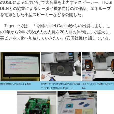
のUSBによる出力だけで大音量を出力するスピーカー、HOSI
DENとの協業によるケータイ機器向けの試作品、エネループ
を電源とした小型スピーカーなどを公開した。
Trigenceでは、「今回のIntel Capitalからの出資により、こ
の1年から2年で現在6人の人員を20人弱の体制にまで拡大し、
実ビジネス化へ加速していきたい」(安田社長)と話している。
Intel Capitalからの投資による展開
台湾ザイラックスが試作したPCのUSB電源
1セルのバッテリで駆動するオンキ
だけで動く外部持ち出し用スピーカー
作品