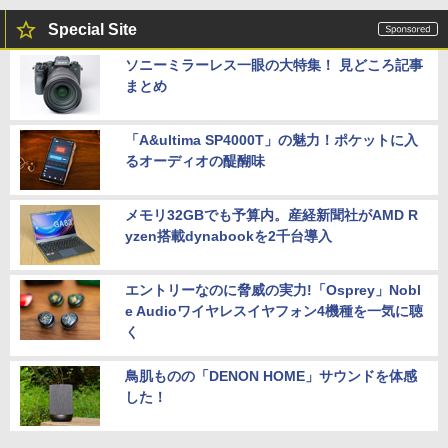
PC Word Excel
￥9,999
Special Site
￥29,800
ソニーミラーレス一眼の大特集！ 見どころ記事
【全品最大2500円OFFクーポン】【新品
5
まとめ
マウス＋新品キーボード付】Core i7 第8
グリーンハウス 7型ワイド液晶 電子POP
5
世代 Dell OptiPlex 3060/3070 SFF 22イ
取付金具付き ホワイト GH-EP7F-WH [G
＼11日まで限定価格／ノートパソコン 新
ンチ液晶セッ Office付き Windows11 メ
HEP7FWH]
5
品 福袋 6点セット Intel Pentium GOLD
モリ8GB/16GB/32GB SSD256GB/512G
「A&ultima SP4000T」の魅力！ポケットに入
6500Y メモリ8GB SSD256GB Windows
B/ 1TB DisplayPort 2画面同時出力 WIFI
￥10,970
るオーディオの醍醐味
11 WPS Office付き 初期設定済み 14イン
子機付 USB3.0中古デスクトップパソコ
チ フルHD ノートPC 初心者 学生 在宅ワ
ン
ーク テンキー Wi-Fi Bluetooth HDMI 軽
メモリ32GBでも予算内。産経新聞社がAMD R
量 持ち運び 安い
￥54,999
yzen搭載dynabookを2千台導入
￥29,999
エントリーなのに脅威の実力!「Osprey」Nobl
e Audioワイヤレスイヤフォン4機種を一気に聴
く
鳥肌ものの「DENON HOME」サウンドを体感
した！