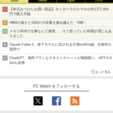
1時間
24時間
1週間
1カ月
トパソコン 中古パソコン 中古PC】送料
Windows11 Pro 8K/4K 3画面出力 LAN *
ートワーク IPS mini pc ミニPC 多デバ
無料 あす楽対応 即日発送（Windows10
2 WiFi5 Bluetooth5.0 Nucbox みにpc
イス対応 ブラック
On My Road (Stadium ver.)
HUNTER×HUNTER モノクロ版 39 (ジャンプ
コレクション・台湾のモダニズム（第6
3
【本日みつけたお買い得品】モトローラのスマホが約1万7,000
も対応可能 Win10）
Ryzen 5 N95/N97/N100/4300U/N150よ
コミックスDIGITAL)
by Amazon 炭酸水 ラベルレス 500ml ×24本
巻） 衛生と病院 [ 鈴木哲造 ]
円で購入可能
り高性能
￥9,480
強炭酸水 ペットボトル 500ミリリットル (Sm
￥250
￥29,689
art Basic)
￥572
￥19,800
HBMの速さとSSDの大容量を兼ね備えた「HBF」
￥61,999
￥1,625
メモリ8GBで仕事なんて無理……そう思っていた時期が僕にもあ
★Gigastone モニター 21.45インチ ディ
3
りました
良品 15.6インチ HP Notebook 250G7 W
スプレイ PCモニター VESA モニタ ノン
3
BUGS LIFE
スーパーの裏でヤニ吸うふたり 9巻 (デジタル
indows11 超高性能 第10世代Core i5-10
MINISFORUM｜ミニスフォーラム 超小
グレア フルHD 75Hz ブルーライト軽減
3
版ビッグガンガンコミックス)
和山やま作品4冊セット 小冊子＆アクリ
コカ・コーラ やかんの麦茶 from 爽健美茶 ラ
4
Claude Fable 5、格下モデルに回される不満が85%減。生物学の
35G1 8GB 爆速NVMe式256GB-SSD カ
型 デスクトップパソコン LN150W(Wind
パネル 178度 広角 高解像度目に優しいフ
ルスタンド付き特装版 （ビームコミック
ベルレス 650mlPET×24本
￥250
質問で
メラ 無線 Office付き Win11【中古ノー
ows 11 Pro/Intel Processor N150/メモ
リッカーフリー (PS5確認済み/HDMI/VG
ス） [ 和山 やま ]
￥810
トパソコン 中古パソコン 中古PC】送料
リ 8GB/SSD 256GB/VESA) ミニPC LN1
A/3年保証)
￥2,009
ChatGPT、無料プランもテキストチャットが無制限に。GPT-5.6
無料 あす楽対応 即日発送（Windows10
50W-8/256-W11Pro(N150)
￥11,000
Solも改善
も対応可能 Win10）
￥9,980
￥49,800
もっと見る
￥29,689
施設基準パーフェクトブック 2026年度
5
【公式限定2年保証】モニター 21.5イン
4
版 [ 一般社団法人日本施設基準管理士協
PC Watch をフォローする
FUJITSU/富士通 ESPRIMO G6012/MX
チ フルhd 高画質 100Hz VA ノングレア
4
会 ]
レビュー投稿 5年保証｜MS Office 2024
【第12世代 Intel Core i5-12500T/16GB
非光沢 スピーカー内蔵 3年保証 ディスプ
4
H&B 搭載｜中古ノートパソコン Windo
(DDR4)/M.2 SSD256GB/無線LAN/Win11
レイ パソコンモニター PCモニター フル
￥22,000
ws11 Office付｜テンキー DVD 搭載｜C
Pro-64bit】中古/送料無料 ※沖縄、離島
ハイビジョン 21インチ 液晶モニター ア
ore i5 第7世代 メモリ 8GB SSD 256GB
を除く
イリスオーヤマ DT-JF * 安心延長保証対
｜店長厳選 Lenovo ThinkPad 15.6型 Bl
象
uetooth Wi-Fi 無線｜中古 パソコン 中古
￥55,000