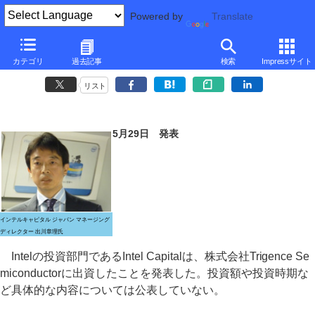
Powered by
Translate
Intel Capital、デジタルドライブスピーカーを開発するTrigenceへ投
カテゴリ
過去記事
検索
Impressサイト
資
リスト
5月29日 発表
インテルキャピタル ジャパン マネージング
ディレクター 出川章理氏
Intelの投資部門であるIntel Capitalは、株式会社Trigence Se
miconductorに出資したことを発表した。投資額や投資時期な
ど具体的な内容については公表していない。