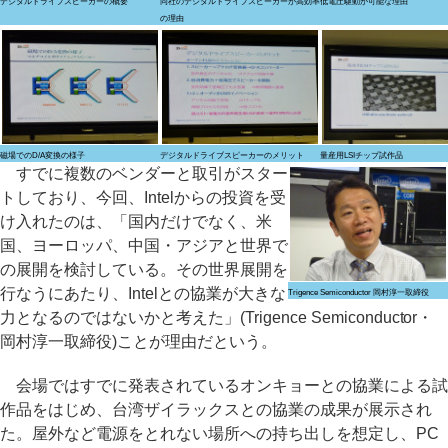
デジタルドライブスピーカーの概要
同社のデジタルドライブスピーカーが高効率
低電圧駆動が可能な理由
の理由
磁場でのD/A変換の様子
デジタルドライブスピーカーのメリット
量産用LSIチップ試作品
すでに複数のベンダーと取引がスター
トしており、今回、Intelからの投資を受
け入れたのは、「国内だけでなく、米
国、ヨーロッパ、中国・アジアと世界で
の展開を検討している。その世界展開を
行なうにあたり、Intelとの協業が大きな
Trigence Semiconductor 岡村淳一取締役
力となるのではないかと考えた」(Trigence Semiconductor・
岡村淳一取締役)ことが理由だという。
会場ではすでに発表されているオンキョーとの協業による試
作品をはじめ、台湾ザイラックスとの協業の成果が展示され
た。屋外など電源をとれない場所への持ち出しを想定し、PC