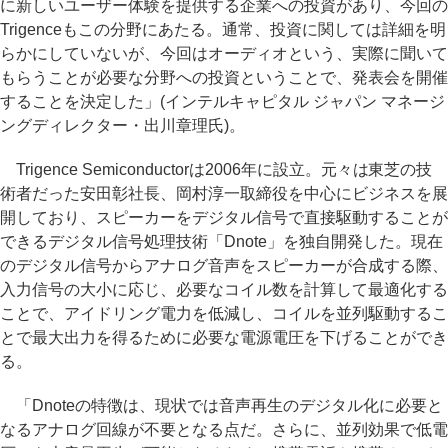
に新しいユーザー体験を提供する企業への投資があり、今回の
Trigenceもこの分野にあたる。通常、投資に関しては詳細を明
らかにしていないが、今回はオーディオという、実際に聞いて
もらうことが必要な分野への投資ということで、発表会を開催
することを決定した」(インテルキャピタル ジャパン マネージ
ングディレクター・出川章理氏)。
Trigence Semiconductorは2006年に設立。元々は東芝の技
術者だった安田彰社長、岡村淳一取締役を中心にビジネスを展
開しており、スピーカーをデジタル信号で直接駆動することが
できるデジタル信号処理技術「Dnote」を独自開発した。現在
のデジタル信号からアナログ音声をスピーカーが合成する際、
入力信号の大小に応じ、必要なコイル数を計算して最適化する
ことで、アイドリング電力を低減し、コイルを並列駆動するこ
とで最大出力を得るために必要な電源電圧を下げることができ
る。
「Dnoteの特徴は、現状では音声再生のデジタル化に必要と
なるアナログ回線が不要となる点だ。さらに、並列効果で低電