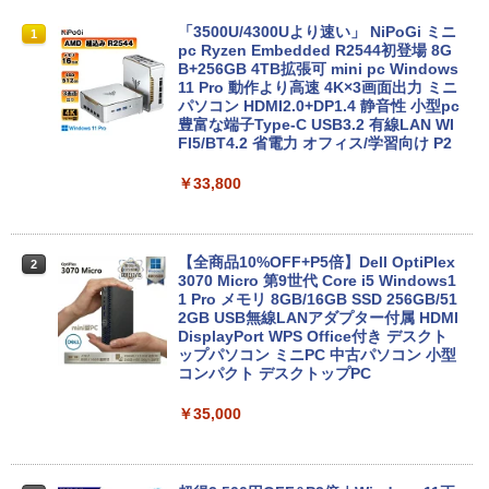
￥250
￥1,112
￥770
【今だけ】全品ポイント10倍 お買い物マ
「3500U/4300Uより速い」 NiPoGi ミニ
1
1
ラソン★8/4～8/11★中古パソコン ノー
pc Ryzen Embedded R2544初登場 8G
トPC Lenovo ThinkPad E590 Core i3 8
B+256GB 4TB拡張可 mini pc Windows
Anker Soundcore P31i ブラック
BRUCE WAYNE feat. Flo Milli, ATL Jacob
by Amazon 天然水 ラベルレス 500ml ×24本
異世界居酒屋「のぶ」(22) (角川コミックス・
145U メモリ8GB / 16GB / 32GB SSD M.
11 Pro 動作より高速 4K×3画面出力 ミニ
[Explicit]
富士山の天然水 バナジウム含有 水 ミネラル
エース)
2 PCIe256GB / 512GB / 1TB Windows1
パソコン HDMI2.0+DP1.4 静音性 小型pc
ウォーター ペットボトル 静岡県産 500ミリリ
1 Pro 64bit【送料無料】【1年保証】
豊富な端子Type-C USB3.2 有線LAN WI
￥5,990
ットル (Smart Basic)
FI5/BT4.2 省電力 オフィス/学習向け P2
￥250
￥832
￥15,800
￥1,380
￥33,800
Anker Soundcore Liberty 5 ミッドナイトブ
見知らぬ糸
ONE PIECE モノクロ版 115 (ジャンプコミッ
ラック
クスDIGITAL)
by Amazon 天然水ラベルレス 2L×9本
【マラソンセール期間中ポイント5倍】
2
【OSなし】 中古ノートパソコン 第8世代
【全商品10%OFF+P5倍】Dell OptiPlex
￥250
2
Core i5 富士通 LIFEBOOK A579/B メモ
3070 Micro 第9世代 Core i5 Windows1
￥14,990
￥594
￥1,117
リ8GB HDD500GB 15.6インチ HDMI テ
1 Pro メモリ 8GB/16GB SSD 256GB/51
ンキー DVD-ROM 初期設定済 すぐ使え
2GB USB無線LANアダプター付属 HDMI
る 7日保証 送料無料 2営業日以内に発送
DisplayPort WPS Office付き デスクト
ップパソコン ミニPC 中古パソコン 小型
【2026年アップグレード版】AOKIMI ワイヤ
On My Road (Stadium ver.)
HUNTER×HUNTER モノクロ版 39 (ジャンプ
コンパクト デスクトップPC
￥17,980
レスイヤホン bluetooth イヤホン V12 小型
コミックスDIGITAL)
by Amazon 炭酸水 ラベルレス 500ml ×24本
軽量 ブルートゥースHi-Fi 最大36時間再生 ぶ
強炭酸水 ペットボトル 500ミリリットル (Sm
￥250
￥35,000
るーとゅーす コードレス ENCノイズキャン
art Basic)
￥572
セリング 自動ペアリング Type-C充電 マイク
付き 防水 タッチ式音量調整 スポーツ/通勤/通
＼★最大2555円OFFクーポン★／【テン
￥1,625
3
学/WEB会議(ホワイト)
キー搭載内蔵】中古ノートパソコン 東芝