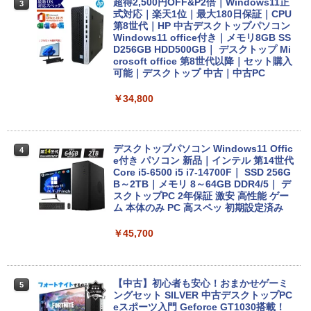
dynabook B55 シリーズ 15.6インチ Co
超得2,500円OFF&P2倍｜Windows11正
3
On My Road (Stadium ver.)
スーパーの裏でヤニ吸うふたり 9巻 (デジタル
re i5 第6世代 メモリ8 GSSD128G Wind
式対応｜楽天1位｜最大180日保証｜CPU
￥1,964
版ビッグガンガンコミックス)
コカ・コーラ やかんの麦茶 from 爽健美茶 ラ
ows11 DVDドライブ Bluetooth HDMI O
第8世代｜HP 中古デスクトップパソコン
ベルレス 650mlPET×24本
￥250
ffice付き 中古パソコン 中古ノートPC 整
Windows11 office付き｜メモリ8GB SS
￥810
備済み
D256GB HDD500GB｜ デスクトップ Mi
Xiaomi シャオミ REDMI Buds 8 Lite ワイヤ
￥2,009
crosoft office 第8世代以降｜セット購入
レスイヤホン Bluetooth 5.4 ノイズキャンセ
可能｜デスクトップ 中古｜中古PC
￥14,555
リング ANC 36時間再生
￥34,800
￥3,480
レビュー投稿 5年保証｜MS Office 2024
4
H&B 搭載｜中古 ノートパソコン Windo
ws11 Office付｜スペック Core i5 第7世
デスクトップパソコン Windows11 Offic
4
代 メモリ 8GB 大容量 HDD 500GB テン
e付き パソコン 新品｜インテル 第14世代
キー DVDドライブ搭載 CD DVD 再生可
Core i5-6500 i5 i7-14700F｜ SSD 256G
｜中古パソコン 中古ノートパソコン 中古
B～2TB｜メモリ 8～64GB DDR4/5｜ デ
PC オフィス搭載
スクトップPC 2年保証 激安 高性能 ゲー
ム 本体のみ PC 高スペッ 初期設定済み
￥19,800
￥45,700
MS限定クーポンあり! 【Win11正式対
5
応】Webカメラ&テンキー付き ノートパ
【中古】初心者も安心！おまかせゲーミ
5
ソコン 中古 パソコン メモリ 8GB 最大3
ングセット SILVER 中古デスクトップPC
2GB 新品 SSD 256GB 高性能 第8世代 C
eスポーツ入門 Geforce GT1030搭載！