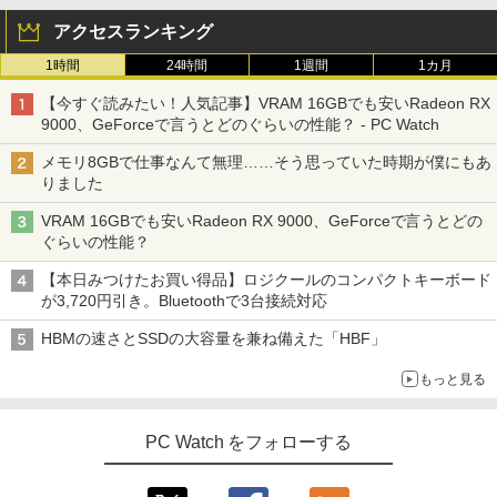
サブディスプレイ デュアルモニター テレ
￥1,980
アクセスランキング
ワーク ミニPC対応 EVICIV
1時間
24時間
1週間
1カ月
￥11,999
楽譜 【取寄品】UN275 輸入 フラッシン
3
【今すぐ読みたい！人気記事】VRAM 16GBでも安いRadeon RX
グ・ウィンズ【メール便不可商品】【沖
9000、GeForceで言うとどのぐらいの性能？ - PC Watch
縄・離島以外送料無料】
【期間限定5%OFFクーポン 8/12 10時ま
3
メモリ8GBで仕事なんて無理……そう思っていた時期が僕にもあ
で】 モニター 27インチ 100Hz FHD VA
￥30,030
りました
パネル スピーカー搭載 ブルーライト軽減
ノングレアタイプ 壁掛け対応 省スペース
VRAM 16GBでも安いRadeon RX 9000、GeForceで言うとどの
角度調整 高視野角 178° Adaptive-Sync
ぐらいの性能？
対応 MAXZEN MJM27CH02-F100
オレンジページ 2026 10/17号増刊＜グレ
4
ー＞ [雑誌]
【本日みつけたお買い得品】ロジクールのコンパクトキーボード
￥13,980
が3,720円引き。Bluetoothで3台接続対応
￥1,689
HBMの速さとSSDの大容量を兼ね備えた「HBF」
モニター 21.5インチ/23.8インチ/27イン
4
もっと見る
チ フルhd 高画質 100Hz VA ノングレア
非光沢 スピーカー内蔵 3年保証 ディスプ
【 限定生産・特典つき 】YUZURU2027
5
レイ パソコンモニター PCモニター フル
羽生結弦カレンダー卓上版 [ 能登 直 ]
PC Watch をフォローする
ハイビジョン 21インチ 液晶モニター ア
イリスオーヤマ DT-JF *
￥2,750