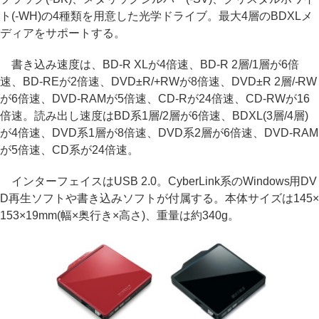
ト(-WH)の4種類を用意した光学ドライブ。最大4層のBDXLメ
ディアをサポートする。
書き込み速度は、BD-R XLが4倍速、BD-R 2層/1層が6倍
速、BD-REが2倍速、DVD±R/+RWが8倍速、DVD±R 2層/-RW
が6倍速、DVD-RAMが5倍速、CD-Rが24倍速、CD-RWが16
倍速。読み出し速度はBD系1層/2層が6倍速、BDXL(3層/4層)
が4倍速、DVD系1層が8倍速、DVD系2層が6倍速、DVD-RAM
が5倍速、CD系が24倍速。
インターフェイスはUSB 2.0。CyberLink系のWindows用DV
D再生ソフトや書き込みソフトが付属する。本体サイズは145×
153×19mm(幅×奥行き×高さ)、重量は約340g。