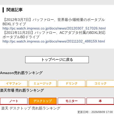
関連記事
【2012年3月7日】バッファロー、世界最小/最軽量のポータブル
BDXLドライブ
http://pc.watch.impress.co.jp/docs/news/20120307_517026.html
【2011年11月2日】バッファロー、ACアダプタ付属のBDXL対応
ポータブルBDドライブ
http://pc.watch.impress.co.jp/docs/news/20111102_488159.html
トップページに戻る
Amazon売れ筋ランキング
イヤフォン
ミュージック
ドリンク
コミック
楽天市場 売れ筋ランキング
ノート
デスクトップ
モニター
本
Anker Soundcore P40i オフホワイト
BRUCE WAYNE feat. Flo Milli, ATL Jacob
【Amazon.co.jp限定】 い・ろ・は・す 2L P
薬屋のひとりごと 17巻 (デジタル版ビッグガ
[Explicit]
ET ラベルレス ×8本
ンガンコミックス)
楽天 デスクトップ 売れ筋ランキング
￥7,990
更新日時：2026/08/09 17:00