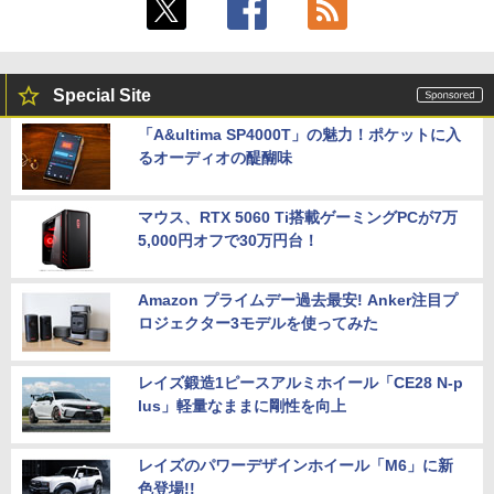
￥11,980
【2026年最新改良版・高級金属製】【タ
5
Special Site
ッチ選択】モバイルモニター 15.6インチ
タッチパネル ワイヤレス接続 電池内蔵
「A&ultima SP4000T」の魅力！ポケットに入
自立スタンド モバイルモニター スタンド
るオーディオの醍醐味
ゲーミングモニター 1080PフルHD 高画
質 デュアルモニター サブモニター ポー
タブルモニター 選べる9パータン
マウス、RTX 5060 Ti搭載ゲーミングPCが7万
￥14,580
5,000円オフで30万円台！
Amazon プライムデー過去最安! Anker注目プ
ロジェクター3モデルを使ってみた
レイズ鍛造1ピースアルミホイール「CE28 N-p
lus」軽量なままに剛性を向上
レイズのパワーデザインホイール「M6」に新
色登場!!