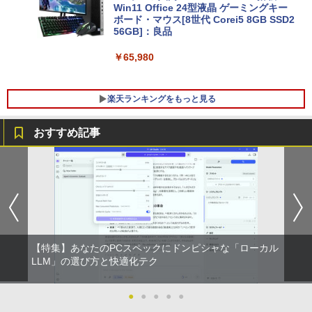
ore i5搭載 DVD 中古ノートパソコン Win
Win11 Office 24型液晶 ゲーミングキー
dows11 Pro 店長オススメ おまかせ 15.6
ボード・マウス[8世代 Corei5 8GB SSD2
型 無線LAN office付き 2026 福袋 ギフト
56GB]：良品
￥29,800
￥65,980
楽天ランキングをもっと見る
おすすめ記事
【中古良品】【安心保証】Princeton 21.
ちいかわ なんか小さくてかわいいやつ
1
1
5型ワイドカラー液晶ディスプレイ PTF
（7）なんか飛び出ていろいろ貼れるフォ
WDE-22W / PTFBDE-22W ブラック/ ホ
トアルバム付き特装版 （講談社キャラク
ワイト色 スピーカー搭載 プリンストン
ターズA） [ ナガノ ]
￥4,050
￥3,630
【特集】あなたのPCスペックにドンピシャな「ローカル
LLM」の選び方と快適化テク
【タッチ式選べる 携帯式】モバイルモニ
100日後に英語がものになる1日10分 ネ
2
2
ター 14インチ フルHD IPSパネル 非光沢
イティブ英語書き写し [ ブレット・リン
タッチ式/非タッチ式選択可能 Type-C対
ゼイ ]
●
●
●
●
●
応 HDMI VESA対応 モニター 持ち運び