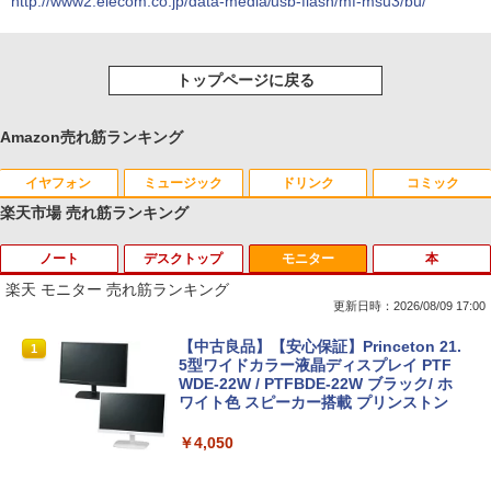
http://www2.elecom.co.jp/data-media/usb-flash/mf-msu3/bu/
トップページに戻る
Amazon売れ筋ランキング
イヤフォン
ミュージック
ドリンク
コミック
楽天市場 売れ筋ランキング
ノート
デスクトップ
モニター
本
Anker Soundcore P40i オフホワイト
BRUCE WAYNE feat. Flo Milli, ATL Jacob
【Amazon.co.jp限定】 い・ろ・は・す 2L P
薬屋のひとりごと 17巻 (デジタル版ビッグガ
[Explicit]
ET ラベルレス ×8本
ンガンコミックス)
楽天 モニター 売れ筋ランキング
￥7,990
更新日時：2026/08/09 17:00
￥250
￥1,112
￥770
【今だけ】全品ポイント10倍 お買い物マ
「3500U/4300Uより速い」 NiPoGi ミニ
【中古良品】【安心保証】Princeton 21.
1
1
1
ラソン★8/4～8/11★中古パソコン ノー
pc Ryzen Embedded R2544初登場 8G
5型ワイドカラー液晶ディスプレイ PTF
トPC Lenovo ThinkPad E590 Core i3 8
B+256GB 4TB拡張可 mini pc Windows
WDE-22W / PTFBDE-22W ブラック/ ホ
Anker Soundcore P31i ブラック
BRUCE WAYNE feat. Flo Milli, ATL Jacob
by Amazon 天然水 ラベルレス 500ml ×24本
異世界居酒屋「のぶ」(22) (角川コミックス・
145U メモリ8GB / 16GB / 32GB SSD M.
11 Pro 動作より高速 4K×3画面出力 ミニ
ワイト色 スピーカー搭載 プリンストン
[Explicit]
富士山の天然水 バナジウム含有 水 ミネラル
エース)
2 PCIe256GB / 512GB / 1TB Windows1
パソコン HDMI2.0+DP1.4 静音性 小型pc
ウォーター ペットボトル 静岡県産 500ミリリ
1 Pro 64bit【送料無料】【1年保証】
豊富な端子Type-C USB3.2 有線LAN WI
￥5,990
￥4,050
ットル (Smart Basic)
FI5/BT4.2 省電力 オフィス/学習向け P2
￥250
￥832
￥15,800