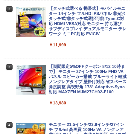
￥1,380
￥33,800
【タッチ式選べる 携帯式】モバイルモニ
2
Anker Soundcore Liberty 5 ミッドナイトブ
見知らぬ糸
ONE PIECE モノクロ版 115 (ジャンプコミッ
ター 14インチ フルHD IPSパネル 非光沢
ラック
クスDIGITAL)
by Amazon 天然水ラベルレス 2L×9本
【マラソンセール期間中ポイント5倍】
タッチ式/非タッチ式選択可能 Type-C対
2
【OSなし】 中古ノートパソコン 第8世代
【全商品10%OFF+P5倍】Dell OptiPlex
応 HDMI VESA対応 モニター 持ち運び
￥250
2
Core i5 富士通 LIFEBOOK A579/B メモ
3070 Micro 第9世代 Core i5 Windows1
サブディスプレイ デュアルモニター テレ
￥14,990
￥594
￥1,117
リ8GB HDD500GB 15.6インチ HDMI テ
1 Pro メモリ 8GB/16GB SSD 256GB/51
ワーク ミニPC対応 EVICIV
ンキー DVD-ROM 初期設定済 すぐ使え
2GB USB無線LANアダプター付属 HDMI
る 7日保証 送料無料 2営業日以内に発送
DisplayPort WPS Office付き デスクト
￥11,999
ップパソコン ミニPC 中古パソコン 小型
【2026年アップグレード版】AOKIMI ワイヤ
On My Road (Stadium ver.)
HUNTER×HUNTER モノクロ版 39 (ジャンプ
コンパクト デスクトップPC
￥17,980
レスイヤホン bluetooth イヤホン V12 小型
コミックスDIGITAL)
by Amazon 炭酸水 ラベルレス 500ml ×24本
軽量 ブルートゥースHi-Fi 最大36時間再生 ぶ
強炭酸水 ペットボトル 500ミリリットル (Sm
￥250
￥35,000
るーとゅーす コードレス ENCノイズキャン
art Basic)
【期間限定5%OFFクーポン 8/12 10時ま
￥572
3
セリング 自動ペアリング Type-C充電 マイク
で】 モニター 27インチ 100Hz FHD VA
付き 防水 タッチ式音量調整 スポーツ/通勤/通
＼★最大2555円OFFクーポン★／【テン
パネル スピーカー搭載 ブルーライト軽減
￥1,625
3
学/WEB会議(ホワイト)
キー搭載内蔵】中古ノートパソコン 東芝
ノングレアタイプ 壁掛け対応 省スペース
dynabook B55 シリーズ 15.6インチ Co
超得2,500円OFF&P2倍｜Windows11正
角度調整 高視野角 178° Adaptive-Sync
3
On My Road (Stadium ver.)
スーパーの裏でヤニ吸うふたり 9巻 (デジタル
re i5 第6世代 メモリ8 GSSD128G Wind
式対応｜楽天1位｜最大180日保証｜CPU
対応 MAXZEN MJM27CH02-F100
￥1,964
版ビッグガンガンコミックス)
コカ・コーラ やかんの麦茶 from 爽健美茶 ラ
ows11 DVDドライブ Bluetooth HDMI O
第8世代｜HP 中古デスクトップパソコン
ベルレス 650mlPET×24本
￥250
ffice付き 中古パソコン 中古ノートPC 整
Windows11 office付き｜メモリ8GB SS
￥13,980
￥810
備済み
D256GB HDD500GB｜ デスクトップ Mi
Xiaomi シャオミ REDMI Buds 8 Lite ワイヤ
￥2,009
crosoft office 第8世代以降｜セット購入
レスイヤホン Bluetooth 5.4 ノイズキャンセ
可能｜デスクトップ 中古｜中古PC
￥14,555
リング ANC 36時間再生
モニター 21.5インチ/23.8インチ/27イン
4
￥34,800
チ フルhd 高画質 100Hz VA ノングレア
￥3,480