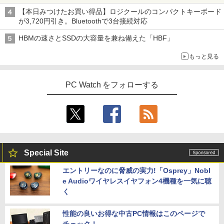
オレンジページ 2026 10/17号増刊＜グレ
4
ー＞ [雑誌]
【本日みつけたお買い得品】ロジクールのコンパクトキーボード
が3,720円引き。Bluetoothで3台接続対応
￥1,689
HBMの速さとSSDの大容量を兼ね備えた「HBF」
もっと見る
【 限定生産・特典つき 】YUZURU2027
5
羽生結弦カレンダー卓上版 [ 能登 直 ]
PC Watch をフォローする
￥2,750
Special Site
エントリーなのに脅威の実力!「Osprey」Nobl
e Audioワイヤレスイヤフォン4機種を一気に聴
く
性能の良いお得な中古PC情報はこのページで