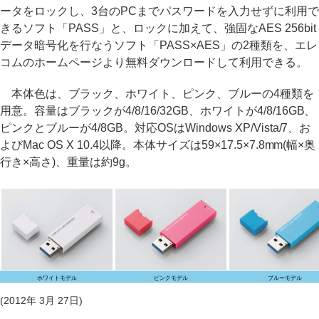
ータをロックし、3台のPCまでパスワードを入力せずに利用で
きるソフト「PASS」と、ロックに加えて、強固なAES 256bit
データ暗号化を行なうソフト「PASS×AES」の2種類を、エレ
コムのホームページより無料ダウンロードして利用できる。
本体色は、ブラック、ホワイト、ピンク、ブルーの4種類を
用意。容量はブラックが4/8/16/32GB、ホワイトが4/8/16GB、
ピンクとブルーが4/8GB。対応OSはWindows XP/Vista/7、お
よびMac OS X 10.4以降。本体サイズは59×17.5×7.8mm(幅×奥
行き×高さ)、重量は約9g。
ホワイトモデル
ピンクモデル
ブルーモデル
(2012年 3月 27日)