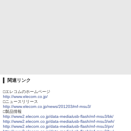
関連リンク
□エレコムのホームページ
http://www.elecom.co.jp/
□ニュースリリース
http://www.elecom.co.jp/news/201203/mf-msu3/
□製品情報
http://www2.elecom.co.jp/data-media/usb-flash/mf-msu3/bk/
http://www2.elecom.co.jp/data-media/usb-flash/mf-msu3/wh/
http://www2.elecom.co.jp/data-media/usb-flash/mf-msu3/pn/