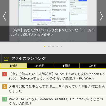
ちいかわ なんか小さくてかわいいやつ
1
（7）なんか飛び出ていろいろ貼れるフォ
トアルバム付き特装版 （講談社キャラク
ターズA） [ ナガノ ]
￥3,630
【特集】あなたのPCスペックにドンピシャな「ローカル
LLM」の選び方と快適化テク
100日後に英語がものになる1日10分 ネ
2
イティブ英語書き写し [ ブレット・リン
ゼイ ]
●
●
●
●
●
￥1,980
アクセスランキング
1時間
24時間
1週間
1カ月
楽譜 【取寄品】UN275 輸入 フラッシン
3
【今すぐ読みたい！人気記事】VRAM 16GBでも安いRadeon RX
グ・ウィンズ【メール便不可商品】【沖
9000、GeForceで言うとどのぐらいの性能？ - PC Watch
縄・離島以外送料無料】
メモリ8GBで仕事なんて無理……そう思っていた時期が僕にもあ
￥30,030
りました
VRAM 16GBでも安いRadeon RX 9000、GeForceで言うとどの
ぐらいの性能？