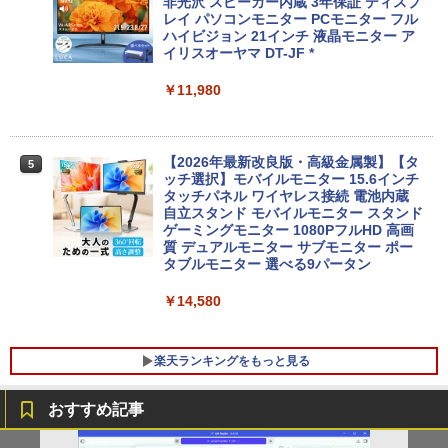
非光沢 スピーカー内蔵 3年保証 ディスプ
レビュー投稿 5年保証｜MS Office 2024
レイ パソコンモニター PCモニター フル
4
H&B 搭載｜中古 ノートパソコン Windo
ハイビジョン 21インチ 液晶モニター ア
ws11 Office付｜スペック Core i5 第7世
デスクトップパソコン Windows11 Offic
イリスオーヤマ DT-JF *
4
代 メモリ 8GB 大容量 HDD 500GB テン
e付き パソコン 新品｜インテル 第14世代
キー DVDドライブ搭載 CD DVD 再生可
Core i5-6500 i5 i7-14700F｜ SSD 256G
￥11,980
｜中古パソコン 中古ノートパソコン 中古
B～2TB｜メモリ 8～64GB DDR4/5｜ デ
PC オフィス搭載
スクトップPC 2年保証 激安 高性能 ゲー
ム 本体のみ PC 高スペッ 初期設定済み
￥19,800
【2026年最新改良版・高級金属製】【タ
5
￥45,700
ッチ選択】モバイルモニター 15.6インチ
タッチパネル ワイヤレス接続 電池内蔵
自立スタンド モバイルモニター スタンド
MS限定クーポンあり! 【Win11正式対
ゲーミングモニター 1080PフルHD 高画
5
応】Webカメラ&テンキー付き ノートパ
【中古】初心者も安心！おまかせゲーミ
質 デュアルモニター サブモニター ポー
5
ソコン 中古 パソコン メモリ 8GB 最大3
ングセット SILVER 中古デスクトップPC
タブルモニター 選べる9パータン
2GB 新品 SSD 256GB 高性能 第8世代 C
eスポーツ入門 Geforce GT1030搭載！
ore i5搭載 DVD 中古ノートパソコン Win
Win11 Office 24型液晶 ゲーミングキー
￥14,580
dows11 Pro 店長オススメ おまかせ 15.6
ボード・マウス[8世代 Corei5 8GB SSD2
型 無線LAN office付き 2026 福袋 ギフト
56GB]：良品
楽天ランキングをもっと見る
￥29,800
￥65,980
おすすめ記事