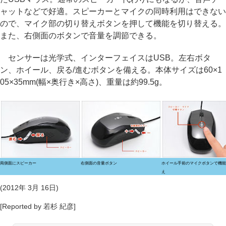
ャットなどで好適。スピーカーとマイクの同時利用はできない
ので、マイク部の切り替えボタンを押して機能を切り替える。
また、右側面のボタンで音量を調節できる。
センサーは光学式、インターフェイスはUSB。左右ボタ
ン、ホイール、戻る/進むボタンを備える。本体サイズは60×1
05×35mm(幅×奥行き×高さ)、重量は約99.5g。
両側面にスピーカー
右側面の音量ボタン
ホイール手前のマイクボタンで機能
え
(2012年 3月 16日)
[Reported by 若杉 紀彦]