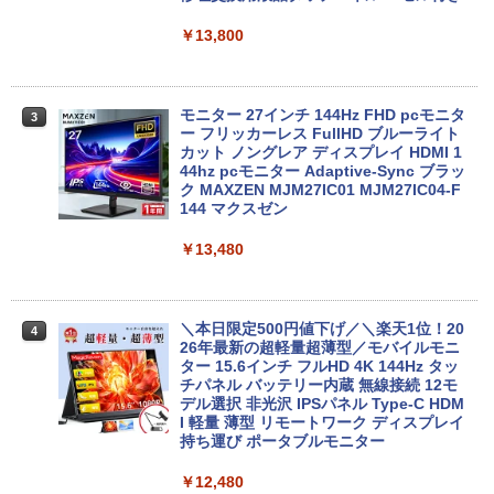
10世代 Core i5 メモリ16GB SSD256GB
く
Bluetooth HDMI カメラ Wi-Fi 15.6イン
￥13,800
チ Windows 11 Pro 送料無料 保証付き
￥34,980
【2026年アップグレード版】AOKIMI ワイヤ
On My Road (Stadium ver.)
HUNTER×HUNTER モノクロ版 39 (ジャンプ
レスイヤホン bluetooth イヤホン V12 小型
コミックスDIGITAL)
by Amazon 炭酸水 ラベルレス 500ml ×24本
￥33,800
軽量 ブルートゥースHi-Fi 最大36時間再生 ぶ
強炭酸水 ペットボトル 500ミリリットル (Sm
￥250
るーとゅーす コードレス ENCノイズキャン
art Basic)
モニター 27インチ 144Hz FHD pcモニタ
￥572
3
セリング 自動ペアリング Type-C充電 マイク
【正規永久版Office付き】NiPoGi ミニp
ー フリッカーレス FullHD ブルーライト
3
付き 防水 タッチ式音量調整 スポーツ/通勤/通
c Intel N5030 最大3.1Hz mini pc Windo
カット ノングレア ディスプレイ HDMI 1
￥1,625
学/WEB会議(ホワイト)
【★最大100%ポイント】【Office 2024
ws11 Pro 12GB+256GB SSD (4TB拡大
44hz pcモニター Adaptive-Sync ブラッ
3
H&B】【タッチパネル×360°回転】富士
可能) 4K 静音 高速熱放散 小型超軽量ミ
ク MAXZEN MJM27IC01 MJM27IC04-F
BUGS LIFE
スーパーの裏でヤニ吸うふたり 9巻 (デジタル
通 LIFEBOOK U9310/第10世代 Core i5/
ニパソコン豊富なインターフェース USB
144 マクスゼン
￥1,964
版ビッグガンガンコミックス)
コカ・コーラ やかんの麦茶 from 爽健美茶 ラ
メモリ:8GB/M.2 NVMe:128GB/256GB/5
3.2/HDMI 2.0×2 高速2.4G/5GWi-Fi BT4.
ベルレス 650mlPET×24本
￥250
12GB/1TB/Wi-fi/Bluetooth/13.3型/FHD/
2 省電力 小型パソコン
￥13,480
￥810
カメラ/USB-C/中古/ノートパソコン/タブ
Xiaomi シャオミ REDMI Buds 8 Lite ワイヤ
￥2,009
レット/Windows11
￥39,980
レスイヤホン Bluetooth 5.4 ノイズキャンセ
リング ANC 36時間再生
￥35,800
＼本日限定500円値下げ／＼楽天1位！20
4
26年最新の超軽量超薄型／モバイルモニ
￥2,980
【ポイント10倍】美品 HP 400 G6 SF 9
ター 15.6インチ フルHD 4K 144Hz タッ
4
世代 Core i5 9500 メモリ8GB 16GB 32
チパネル バッテリー内蔵 無線接続 12モ
13.3インチ 良品 Lenovo ThinkPad X13
GB 新品M.2SSD256GB 512GB office付
デル選択 非光沢 IPSパネル Type-C HDM
4
Gen2 Type-20XJ フルHD / Windows11/
き デスクトップパソコン 中古パソコン P
I 軽量 薄型 リモートワーク ディスプレイ
高性能 AMD Ryzen 5-5650u/ 16GB/ 爆
C Windows11 pro Win11 3画面 PC 800
持ち運び ポータブルモニター
速NVMe式256GB-SSD/ カメラ/ 無線Wi-
600 G5 G4 モニタ セット オフィス 2024
Fi6/ Office付き/ Win11【中古ノートパソ
搭載 選択可 8世代 10世代 DELL 1311a
￥12,480