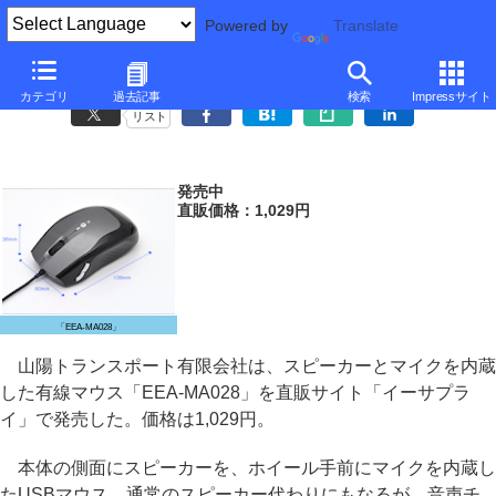
Powered by
Translate
イーサプライ、スピーカー/マイク内蔵マウス
カテゴリ
過去記事
検索
Impressサイト
リスト
発売中
直販価格：1,029円
「EEA-MA028」
山陽トランスポート有限会社は、スピーカーとマイクを内蔵
した有線マウス「EEA-MA028」を直販サイト「イーサプラ
イ」で発売した。価格は1,029円。
本体の側面にスピーカーを、ホイール手前にマイクを内蔵し
たUSBマウス。通常のスピーカー代わりにもなるが、音声チ