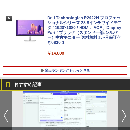
コン 中古パソコン 中古PC】税込送料無
料 あす楽対応 当日発送
￥35,860
￥34,990
Dell Technologies P2422H プロフェッ
5
ショナルシリーズ 23.8インチワイドモニ
【中古】富士通 ESPRIMO D588 整備済
タ / 1920×1080 / HDMI、VGA、Display
5
み品 第9世代 Intel Core i3-9100 / Core i
Port / ブラック（スタンド一部:シルバ
【中古】【極軽極薄】東芝 dynabook G
5-9500 デスクトップPC メモリ8GB M.2
ー）中古モニター 送料無料 3か月保証付
5
83 13.3型FHD(1920x1080)液晶 第11世
SSD256GB DVD Office2021 Windows1
き0830-1
代Core i5/ 8GB / SSD256GB / Webカメ
1Pro DVI-D DisplayPort パソコン単体
ラ内蔵 / USB Type-C / HDMI / 無線LAN
￥14,800
Bluetooth / Win11 Pro搭載 /Office 202
￥21,800
4 H&B / Aランク
楽天ランキングをもっと見る
￥38,500
おすすめ記事
角川まんが学習シリーズ 世界の歴史
1
全20巻定番セット [ 羽田 正 ]
￥24,200