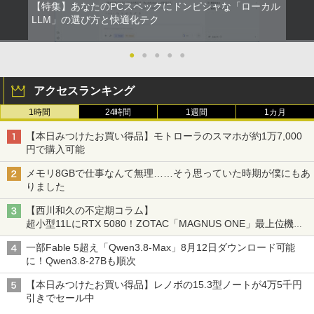
【特集】あなたのPCスペックにドンピシャな「ローカル
途上の王国 一号線を北上せよ モロッ
2
コ天涯編 [ 沢木耕太郎 ]
LLM」の選び方と快適化テク
￥2,310
●
●
●
●
●
アクセスランキング
魔女と傭兵（9） 【電子書籍】[ 宮木真人
3
1時間
24時間
1週間
1カ月
]
【本日みつけたお買い得品】モトローラのスマホが約1万7,000
￥792
円で購入可能
メモリ8GBで仕事なんて無理……そう思っていた時期が僕にもあ
りました
怪異の民俗学【全8巻】セット [ 小松 和
4
【西川和久の不定期コラム】
彦 ]
超小型11LにRTX 5080！ZOTAC「MAGNUS ONE」最上位機の
実力を探る
￥25,300
一部Fable 5超え「Qwen3.8-Max」8月12日ダウンロード可能
に！Qwen3.8-27Bも順次
【本日みつけたお買い得品】レノボの15.3型ノートが4万5千円
リラックマ・日めくり（2027年1月始ま
引きでセール中
5
りカレンダー）