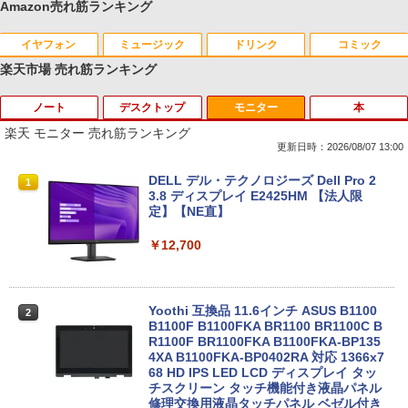
Amazon売れ筋ランキング
イヤフォン
ミュージック
ドリンク
コミック
楽天市場 売れ筋ランキング
ノート
デスクトップ
モニター
本
Anker Soundcore P40i オフホワイト
BRUCE WAYNE feat. Flo Milli, ATL Jacob
【Amazon.co.jp限定】 い・ろ・は・す 2L P
薬屋のひとりごと 17巻 (デジタル版ビッグガ
[Explicit]
ET ラベルレス ×8本
ンガンコミックス)
楽天 モニター 売れ筋ランキング
￥7,990
更新日時：2026/08/07 13:00
￥250
￥1,112
￥770
【楽天1位常連】【新品】 2026年最新モ
HP EliteDesk800 G4 SFF オフィス付き
DELL デル・テクノロジーズ Dell Pro 2
1
1
1
デル ノートパソコン パソコン JIS 日本
Corei5-8500 / メモリ16GB / HDD500GB
3.8 ディスプレイ E2425HM 【法人限
語キーボード 第14世代CPU搭載 Windo
windows11 Pro 中古 デスクトップパソ
定】【NE直】
Anker Soundcore P31i ブラック
BRUCE WAYNE feat. Flo Milli, ATL Jacob
by Amazon 天然水 ラベルレス 500ml ×24本
異世界居酒屋「のぶ」(22) (角川コミックス・
ws11 第13世代CPU搭載 14.1/15.6インチ
コン オプション変更可能（ 32GB / 64G
[Explicit]
富士山の天然水 バナジウム含有 水 ミネラル
エース)
ワイド液晶 フルHD cpu N95/N5095/N34
B / M.2 SSD 512GB~1TB Windows10 O
￥12,700
ウォーター ペットボトル 静岡県産 500ミリリ
50 メモリ 8GB 12GB 16GB 32GB SSD
S 選択可能）
￥5,990
ットル (Smart Basic)
128GB 256GB 512GB 1TB USB3.0 初期
￥250
￥832
設定済
￥28,800
￥1,380
Yoothi 互換品 11.6インチ ASUS B1100
2
￥33,680
B1100F B1100FKA BR1100 BR1100C B
Anker Soundcore Liberty 5 ミッドナイトブ
On My Road (Stadium ver.)
ONE PIECE モノクロ版 115 (ジャンプコミッ
R1100F BR1100FKA B1100FKA-BP135
ラック
クスDIGITAL)
by Amazon 天然水ラベルレス 2L×9本
Mouse Computer MPro-S230【第11世
4XA B1100FKA-BP0402RA 対応 1366x7
2
代Core i5 11400/メモリ16GB(DDR4)/SS
68 HD IPS LED LCD ディスプレイ タッ
￥250
【マラソンP5倍/10%オフクーポン】中古
D256GB/Win11Pro/HDMI/DP/MousePr
チスクリーン タッチ機能付き液晶パネル
￥14,990
￥594
￥1,117
2
ノートパソコン HP ProBook 450 G7 第
o】【中古/送料無料】※沖縄・離島を除
修理交換用液晶タッチパネル ベゼル付き