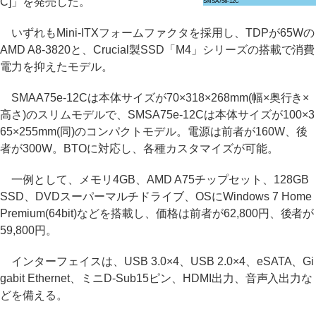
C]」を発売した。
SMSA75e-12C
いずれもMini-ITXフォームファクタを採用し、TDPが65Wの
AMD A8-3820と、Crucial製SSD「M4」シリーズの搭載で消費
電力を抑えたモデル。
SMAA75e-12Cは本体サイズが70×318×268mm(幅×奥行き×
高さ)のスリムモデルで、SMSA75e-12Cは本体サイズが100×3
65×255mm(同)のコンパクトモデル。電源は前者が160W、後
者が300W。BTOに対応し、各種カスタマイズが可能。
一例として、メモリ4GB、AMD A75チップセット、128GB
SSD、DVDスーパーマルチドライブ、OSにWindows 7 Home
Premium(64bit)などを搭載し、価格は前者が62,800円、後者が
59,800円。
インターフェイスは、USB 3.0×4、USB 2.0×4、eSATA、Gi
gabit Ethernet、ミニD-Sub15ピン、HDMI出力、音声入出力な
どを備える。