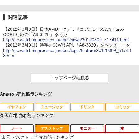
関連記事
【2012年3月9日】日本AMD、クアッドコア/TDP 65WでTurbo
CORE対応の「A8-3820」を発売
http://pc.watch.impress.co.jp/docs/news/20120309_517411.html
【2012年3月9日】待望の65W版APU「A8-3820」をベンチマーク
http://pc.watch.impress.co.jp/docs/topic/feature/20120309_51743
8.html
トップページに戻る
Amazon売れ筋ランキング
イヤフォン
ミュージック
ドリンク
コミック
楽天市場 売れ筋ランキング
ノート
デスクトップ
モニター
本
Anker Soundcore P40i オフホワイト
BRUCE WAYNE feat. Flo Milli, ATL Jacob
by Amazon 天然水 ラベルレス 500ml ×24本
薬屋のひとりごと 17巻 (デジタル版ビッグガ
[Explicit]
富士山の天然水 バナジウム含有 水 ミネラル
ンガンコミックス)
楽天 デスクトップ 売れ筋ランキング