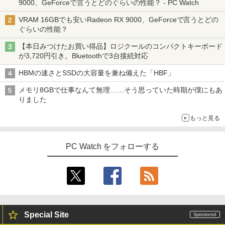
学/WEB会議(ホワイト)
パソコン ノートパソコン Windows11 W
9000、GeForceで言うとどのぐらいの性能？ - PC Watch
IO-DATA モニター 21.5インチ MF224ED
￥22,000
3
indows10
BUGS LIFE
スーパーの裏でヤニ吸うふたり 9巻 (デジタル
B ADSパネル フルHD HDMI スピーカー
￥1,964
VRAM 16GBでも安いRadeon RX 9000、GeForceで言うとどの
版ビッグガンガンコミックス)
【Amazon.co.jp限定】 伊藤園 磨かれて、澄
内蔵 中古ディスプレイ
￥8,999
ぐらいの性能？
みきった日本の水 2L 8本 ラベルレス [ ケース
￥250
] [ 水 ] [ ペットボトル ] [ 箱買い ] [ ストック
￥810
￥6,600
キングダム 80 （ヤングジャンプコミッ
4
【本日みつけたお買い得品】ロジクールのコンパクトキーボード
Xiaomi シャオミ REDMI Buds 8 Lite ワイヤ
] [ 水分補給 ]
クス） [ 原 泰久 ]
が3,720円引き。Bluetoothで3台接続対応
レスイヤホン Bluetooth 5.4 ノイズキャンセ
リング ANC 36時間再生
【訳あり特価】【最新Office2024】レッ
￥998
4
￥770
HBMの速さとSSDの大容量を兼ね備えた「HBF」
ツノート SZ5〜SV8 Panasonic 第6〜8
【楽天1位!1,600円OFFクーポン 8/4 20:
4
世代 Core i5 新品SSD 512GB メモリ16
￥3,480
00-8/11 01:59】Xiaomi Monitor A24i 20
メモリ8GBで仕事なんて無理……そう思っていた時期が僕にもあ
GB Win11 12.1型FHD Webカメラ 無線L
26 ディスプレイ 1080P 23.8インチ 144
AN 軽量 初期設定済 すぐ使える テレワー
りました
Hzリフレッシュレート sRGB99% 1670
ク FHD 事務 学習 パナソニック 中古 パ
万色 300nits ΔE＜1 低ブルーライト 大
[8月下旬より発送予定][新品]ハナバス 苔
5
ソコン PC
もっと見る
画面 TÜV認証 目にやさしい 調整可能な
石花江のバスケ論 (1-7巻 最新刊) 全巻セ
スタンド VESA
ット [入荷予約]
￥15,980
PC Watch をフォローする
￥12,580
￥5,544
超軽量980g ノートパソコンSONY VAIO
5
PRO13 インテル第10世代 Core i5 1035
【楽天1位 10.5/11インチ 小型 軽量】モ
5
G1メモリ8GB 秒速起動SSD最大1TB 14
バイルモニター 10.5インチ 11インチ フ
型FHD1920*1080高解像度 カメラ内蔵 ノ
ルHD 1080P 100%sRGB 400cd/m? 光沢
ートパソコン Windows11Proオフィス付
IPS パネル 色鮮やか 265g 超軽量 Type-
き 5GWIFI Bluetooth 最新MicrosoftOff
Special Site
C対応 miniHDMI モニター 持ち運び サブ
ice2024可送料無料 中古パソコン軽量