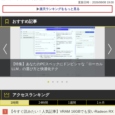
ウォーター ペットボトル 静岡県産 500ミリリ
￥7,990
更新日時：2026/08/08 19:00
ットル (Smart Basic)
￥250
￥770
楽天ランキングをもっと見る
【中古】 富士通 LIFEBOOK A A561/D C
1
￥1,380
eleron B710 1.6GHz Windows7世代のP
C 均一 BIOS表示可 ジャンクPC 送料無
おすすめ記事
Anker Soundcore P31i ブラック
BRUCE WAYNE feat. Flo Milli, ATL Jacob
異世界居酒屋「のぶ」(22) (角川コミックス・
料 [95213]
[Explicit]
エース)
【Amazon.co.jp限定】 い・ろ・は・す 2L P
【中古良品】【安心保証】Princeton 21.
【3千円以上送料無料】世界の歴史 集英
1
1
ET ラベルレス ×8本
￥5,990
￥3,500
5型ワイドカラー液晶ディスプレイ PTF
社版学習まんが 18巻セット／高井啓介
￥250
￥832
WDE-22W / PTFBDE-22W ブラック/ ホ
￥1,112
ワイト色 スピーカー搭載 プリンストン
￥19,800
R160-NEC Chromebook Y2 1点 Chrom
2
￥4,050
Anker Soundcore Liberty 5 ミッドナイトブ
On My Road (Stadium ver.)
ONE PIECE モノクロ版 115 (ジャンプコミッ
eOS 11.6型 CPU Intel Celeron N4020
ラック
クスDIGITAL)
by Amazon 天然水ラベルレス 2L×9本
メモリ 4GB LPDDR4 SSD 32GB eMMC
【特集】あなたのPCスペックにドンピシャな「ローカル
ちいかわ なんか小さくてかわいいやつ
2
2021製 WebKカメラ付き 360度回転可
￥250
（7） （ワイドKC） [ ナガノ ]
LLM」の選び方と快適化テク
能 ACアダプタ付き 【中古品整備品】
￥14,990
￥594
￥1,117
□◇〇【目が疲れにくい ブルーライトカ
2
ット!!】iiyama/イイヤマ フルHD対応21.
￥1,375
￥5,980
5型 ProLite XUB2292HS-B1 HDMI対応
●
●
●
●
●
スピーカー内蔵 綺麗な鮮明画像 【中古】
【2026年アップグレード版】AOKIMI ワイヤ
On My Road (Stadium ver.)
HUNTER×HUNTER モノクロ版 39 (ジャンプ
送料無料
レスイヤホン bluetooth イヤホン V12 小型
コミックスDIGITAL)
by Amazon 炭酸水 ラベルレス 500ml ×24本
アクセスランキング
軽量 ブルートゥースHi-Fi 最大36時間再生 ぶ
強炭酸水 ペットボトル 500ミリリットル (Sm
【★最大100%ポイント】【大特価!訳あ
￥250
3
￥6,500
施設基準パーフェクトブック 2026年度
3
るーとゅーす コードレス ENCノイズキャン
art Basic)
り!】富士通 LIFEBOOK A576/第6世代 C
1時間
24時間
￥572
1週間
1カ月
版 [ 一般社団法人日本施設基準管理士協
セリング 自動ペアリング Type-C充電 マイク
ore i3/メモリ:4GB/SSD:128GB/15.6型液
会 ]
付き 防水 タッチ式音量調整 スポーツ/通勤/通
【今すぐ読みたい！人気記事】VRAM 16GBでも安いRadeon RX
晶/USB 3.0/VGA/HDMI/DVD/Office/中古
￥1,625