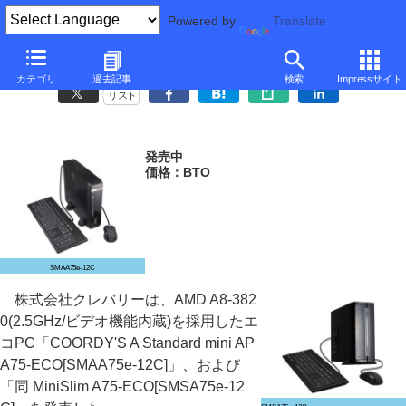
Powered by
Translate
クレバリー、AMD A8-3820搭載のエコPC
カテゴリ
過去記事
検索
Impressサイト
リスト
発売中
価格：BTO
SMAA75e-12C
株式会社クレバリーは、AMD A8-382
0(2.5GHz/ビデオ機能内蔵)を採用したエ
コPC「COORDY'S A Standard mini AP
A75-ECO[SMAA75e-12C]」、および
「同 MiniSlim A75-ECO[SMSA75e-12