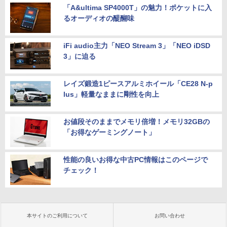
ディスプレイ ミニPC対応 3年保証 EVICI
「A&ultima SP4000T」の魅力！ポケットに入
V
￥25,800
るオーディオの醍醐味
￥10,999
iFi audio主力「NEO Stream 3」「NEO iDSD
3」に迫る
レイズ鍛造1ピースアルミホイール「CE28 N-p
lus」軽量なままに剛性を向上
お値段そのままでメモリ倍増！メモリ32GBの
「お得なゲーミングノート」
性能の良いお得な中古PC情報はこのページで
チェック！
本サイトのご利用について
お問い合わせ