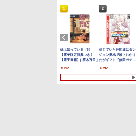
4
10
1
1
1
1
2
2
2
2
Anker Soundcore P40i
BRUCE WAYNE feat.
【Amazon.co.jp限定】
薬屋のひとりごと 17巻
Anker Soundcore P31i
BRUCE WAYNE feat.
by Amazon 天然水 ラ
異世界居酒屋「のぶ」
オフホワイト
Flo Milli, ATL Jacob
い・ろ・は・す 2L PET
(デジタル版ビッグガン
ブラック
Flo Milli, ATL Jacob
ベルレス 500ml ×24本
(22) (角川コミックス・
[Explicit]
ラベルレス ×8本
ガンコミックス)
[Explicit]
富士山の天然水 バナジ
エース)
￥7,990
￥5,990
ウム含有 水 ミネラルウ
￥250
￥1,112
￥770
￥250
￥1,380
￥832
ォーター ペットボトル
グリー
 モノクロ版
トパソコン Panasonic Let's note
O レノボ ThinkStation
【2,000円クーポン＋P最大
【全巻】 正反対な君と僕
【新品】14インチワイド液晶 フルHD ノー
ポイント10倍 送料無料 中古パソコン
中古品 | 24インチワイド液晶モ
妹は知っている（8）
静岡県産 500ミリリッ
信じていた仲間達にダン
＼本日限定500円
本日超得 
＼11
 デ
籍】[ 尾田栄
9 14型FHD 第10世代Core i7-
0KL0005JP)
31.5%還元！】ゲーミングモニ
1-8巻セット （ジャンプ
トパソコン office付き Intel Pentium
Windows 11 Pro 64bit 搭載 DELL
ニター | 黒色系で品番は店長に
【電子限定特典つき】
トル (Smart Basic)
ジョン奥地で殺されかけ
天1位！2026年
｜中古 
ト 新品 
0U メモリ16GB／SSD256GB・
ター 27インチモニター 液晶デ
コミックス） [ 阿賀沢 紅
GOLD 6500Y メモリ8GB M.2 SATA
OptiPlex シリーズ（7010等） Core i7 第3
おまかせ！枠部分はなるべく細
【電子書籍】[ 雁木万里 ]
たがギフト『無限ガチ
薄型／モバイルモニ
Office
16GB 
000
ノン
B・1TB選択可 Webカメラ USB
ィスプレイ WQHD (2560x1440)
茶 ]
SSD256GB USB3.0 HDMI WEBカメラ
世代 3770 3.4G/メモリ
いのを選びます！【VGAケーブ
ャ』でレベル9999の仲
ンチ フルHD 4K 1
Core 
プPC モ
00
￥23,731
￥5,764
￥34,800
￥19,800
￥5,280
￥792
￥792
￥12,480
￥49,80
￥181,0
レイ
C Windows 11 WPS Office
Fast IPS 200Hz 1ms(MPRT)
Bluetooth 無線LAN Windows11 JIS規格
8G/HDD500GB/DVD-ROM/激安セール
ル付属】【30日保証】
達を手に入れて元パーテ
パネル バッテリー
256GB
保証 高
124%sRGB 低ブルーライトフ
日本語配列キーボード ノートPC
ィーメンバーと世界に復
続 12モデル選択 
ネル W
者 一
-
リッカーフリーFreeSync & G-
win11【NC14J】
讐＆『ざまぁ！』しま
ル Type-C HDM
2-in-
パソコ
Sync対応高輝度400cd/m² PS5
す！【電子書籍】
ートワーク ディス
対応HDMI×2 DP×1.4 KTC
運び ポータブル
H27T22C 3年保証