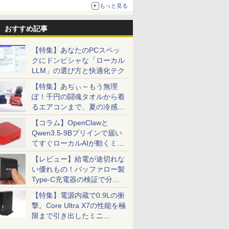
更新】
もっと見る
ニンテンドーeショップでは「大神 絶景版」が
67%オフで990円
おすすめ記事
【特集】あなたのPCスペッ
クにドンピシャな「ローカル
LLM」の選び方と快適化テク
【特集】あぢぃ～もう無理
ぽ！千円の闘魂タオルから着
るエアコンまで、夏の冷感グ
ッズ一挙紹介
【コラム】OpenClawと
Qwen3.5-9Bプリインで届い
てすぐローカルAIが動くミニ
PC「SER9 Pro」
【レビュー】給電が途切れな
い優れもの！バッファロー製
Type-C充電器の検証で分か
ったこと
【特集】電源内蔵で0.9Lの衝
撃。Core Ultra X7の性能を極
限まで引き出したミニ
PC「GPD BOX」