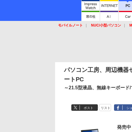
モバイルノート
NUC/小型パソコン
M
SSD
キーボード
マウス
パソコン工房、周辺機器セ
ートPC
～21.5型液晶、無線キーボード/
ポスト
リスト
シ
発売中