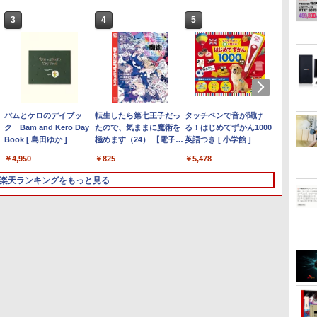
3
3
4
3
3
4
5
1
1
1
6
Anker Soundcore
On My Road (Stadium
by Amazon 天然水ラベ
ONE PIECE モノクロ版
【2026年アップグレー
On My Road (Stadium
by Amazon 炭酸水 ラ
HUNTER×HUNTER モ
Xiaomi シャオミ REDMI
BUGS LIFE
コカ・コーラ やかんの麦
スーパーの裏でヤニ吸う
Liberty 5 ミッドナイト
ver.)
ルレス 2L×9本
115 (ジャンプコミック
ド版】AOKIMI ワイヤ
ver.)
ベルレス 500ml ×24本
ノクロ版 39 (ジャンプ
Buds 8 Lite ワイヤレス
茶 from 爽健美茶 ラベル
ふたり 9巻 (デジタル版ビ
￥250
ブラック
スDIGITAL)
レスイヤホン
強炭酸水 ペットボトル
コミックスDIGITAL)
イヤホン Bluetooth 5.4
レス 650mlPET×24本
ッグガンガンコミックス)
￥250
￥1,117
￥250
bluetooth イヤホン
500ミリリットル
ノイズキャンセリング
￥14,990
￥594
￥1,964
￥1,625
￥572
￥3,480
￥2,009
￥810
V12 小型軽量 ブルート
(Smart Basic)
ANC 36時間再生
値下げ／＼楽
P5倍｜MS Office 2024 H&B 搭載
日まで限定価格／ゲーミングPC セッ
バムとケロのデイブッ
＼セール中6000円OFF／ グリー
ゥースHi-Fi 最大36時間
転生したら第七王子だっ
中古ノートパソコン Panasonic Let's note
LENOVO レノボ ThinkStation
【2,000円クーポン＋P最大
タッチペンで音が聞け
【新品】
ポイント
中古品 
プログ
最新の超軽量超
2in1 ノートパソコン Windows11
RTX5060 Ryzen7 5700X メモリ
ク Bam and Kero Day
ンハウス ゲーミングモニター デ
再生 ぶるーとゅーす コ
たので、気ままに魔術を
CF-LV9 14型FHD 第10世代Core i7-
PGX(30KL0005JP)
31.5%還元！】ゲーミングモニ
る！はじめてずかん1000
トパソコン 
Window
ニター 
数学大全 [
ター 15.6イ
付き｜HP Elite Dragonfly 2in1｜
SSD500GB Windows11 デスクトッ
Book [ 島田ゆか ]
ィスプレイ ホワイト 23.8型
ードレス ENCノイズキ
極めます（24） 【電子書
10810U メモリ16GB／SSD256GB・
ター 27インチモニター 液晶デ
英語つき [ 小学館 ]
GOLD 
OptiP
おまか
Kneusel
￥961,000
間
44Hz タッチ
i5 第8世代 8265U メモリ 8GB SSD
ニター付き 23.8型 IPS 100Hz 1年
165Hz フルHD 1920x1080 ノン
ャンセリング 自動ペア
籍】[ 石沢庸介 ]
512GB・1TB選択可 Webカメラ USB
ィスプレイ WQHD (2560x1440)
SSD25
世代 37
いのを
0
70
￥4,950
￥19,980
￥825
￥55,000
￥23,731
￥5,478
￥34,80
￥19,80
￥5,280
￥5,500
内蔵 無線接
 13.3型 FHD 1,920×1,080 タッチパ
性能 配信 動画編集 eスポーツ 初心
グレア ゲーミングディスプレイ
リング Type-C充電 マ
Type-C Windows 11 WPS Office
Fast IPS 200Hz 1ms(MPRT)
Blueto
8G/HD
ル付属
非光沢 IPSパネ
EBカメラ LTE 対応｜中古 パソコン
式 ゲーミングパソコン デスクトップ
モニター 液晶 VESA 壁掛け
イク付き 防水 タッチ式
124%sRGB 低ブルーライトフ
日本語
楽天ランキングをもっと見る
I 軽量 薄型 リモ
1 タブレットPC
ン
144hz PS5 Switch PR02 GH-
音量調整 スポーツ/通
リッカーフリーFreeSync & G-
win11
プレイ 持ち
ELCG238B-WH
勤/通学/WEB会議(ホワ
Sync対応高輝度400cd/m² PS5
モニター
イト)
対応HDMI×2 DP×1.4 KTC
H27T22C 3年保証