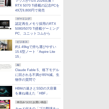
マウスがTGS 2026出展！
RTX 5070 Ti搭載の記念PCを
7
2
2
2
8
3
9
3
3
49万9,800円で発売
ゲーミング
認定再生メモリ採用のRTX
5080/5070 Ti搭載ゲーミング
PC、ユニットコムから
14インチワイド液晶 フルHD ノー
10倍 送料無料 中古パソコン
| 24インチワイド液晶モ
ラミングのための
みんなの日本語 初級2 第3
＼本日限定500円値下げ／＼楽
本日超得 P5倍｜MS Office 2024 H&B 搭載
＼11日まで限定価格／ゲーミングPC セッ
杖と剣のウィストリア
＼セール中6000円OFF／ グリー
ONE PIECE モノク
中古ノートパソコ
LENOVO レノ
【
ビジネス
office付き Intel Pentium
s 11 Pro 64bit 搭載 DELL
| 黒色系で品番は店長に
 Ronald T.
版 本冊 [ スリーエーネッ
天1位！2026年最新の超軽量超
｜中古 2in1 ノートパソコン Windows11
ト 新品 RTX5060 Ryzen7 5700X メモリ
（16） 【電子書籍】[ 大
ンハウス ゲーミングモニター デ
115 【電子書籍】[ 
CF-LV9 14
PGX(30KL0
3
約1.49kgで持ち運びやすい
6500Y メモリ8GB M.2 SATA
lex シリーズ（7010等） Core i7 第3
せ！枠部分はなるべく細
 ]
トワーク 編 ]
薄型／モバイルモニター 15.6イ
Office付き｜HP Elite Dragonfly 2in1｜
16GB SSD500GB Windows11 デスクトッ
森藤ノ ]
ィスプレイ ホワイト 23.8型
一郎 ]
10810U メ
タ
￥961,000
15.6型ノート「Aspire Lite
6GB USB3.0 HDMI WEBカメラ
70 3.4G/メモリ
選びます！【VGAケーブ
ンチ フルHD 4K 144Hz タッチ
Core i5 第8世代 8265U メモリ 8GB SSD
プPC モニター付き 23.8型 IPS 100Hz 1年
165Hz フルHD 1920x1080 ノン
512GB・1
ィ
0
0
￥2,750
￥12,480
￥49,800
￥181,070
￥594
￥19,980
￥594
￥55,000
￥
15」
oth 無線LAN Windows11 JIS規格
D500GB/DVD-ROM/激安セール
】【30日保証】
パネル バッテリー内蔵 無線接
256GB 13.3型 FHD 1,920×1,080 タッチパ
保証 高性能 配信 動画編集 eスポーツ 初心
グレア ゲーミングディスプレイ
Type-C Win
F
配列キーボード ノートPC
続 12モデル選択 非光沢 IPSパネ
ネル WEBカメラ LTE 対応｜中古 パソコン
者 一式 ゲーミングパソコン デスクトップ
モニター 液晶 VESA 壁掛け
1
【NC14J】
ル Type-C HDMI 軽量 薄型 リモ
2-in-1 タブレットPC
パソコン
144hz PS5 Switch PR02 GH-
リ
AI
ートワーク ディスプレイ 持ち
ELCG238B-WH
S
Claude Fable 5、格下モデル
運び ポータブルモニター
対
に回される不満が85%減。生
H
物学の質問で
HBMの速さとSSDの大容量
を兼ね備えた「HBF」
本日みつけたお買い得品
カード付きの「プロ野球チッ