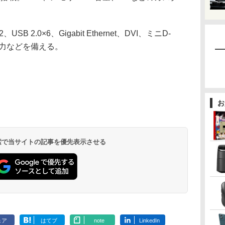
B 2.0×6、Gigabit Ethernet、DVI、ミニD-
入出力などを備える。
お
 検索で当サイトの記事を優先表示させる
ェア
はてブ
note
LinkedIn