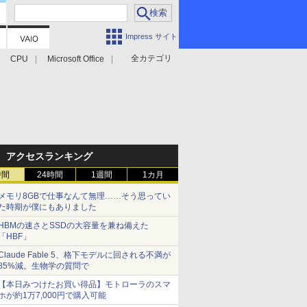
Impress サイト
全カテゴリ
CPU
Microsoft Office
アクセスランキング
時間
24時間
1週間
1カ月
メモリ8GBで仕事なんて無理……そう思ってい
た時期が僕にもありました
HBMの速さとSSDの大容量を兼ね備えた
「HBF」
Claude Fable 5、格下モデルに回される不満が
85%減。生物学の質問で
【本日みつけたお買い得品】モトローラのスマ
ホが約1万7,000円で購入可能