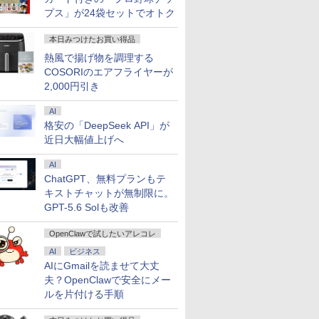
プス」が24袋セットでオトク
本日みつけたお買い得品
熱風で揚げ物を調理する
COSORIのエアフライヤーが
2,000円引き
AI
格安の「DeepSeek API」が
近日大幅値上げへ
AI
ChatGPT、無料プランもテ
キストチャットが無制限に。
GPT-5.6 Solも改善
OpenClawで試したいアレコレ
AI
ビジネス
AIにGmailを読ませて大丈
夫？OpenClawで安全にメー
ルを片付ける手順