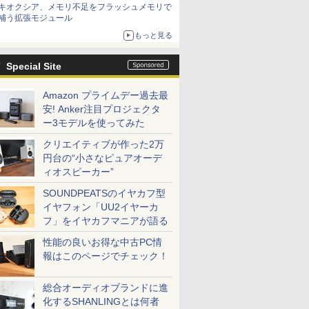
キオクシア、メモリ不足をフラッシュメモリで
補う拡張モジュール
もっと見る
Special Site
Amazon プライムデー過去最
安! Anker注目プロジェクタ
ー3モデルを使ってみた
クリエイティブが作った2万
円台の“小さなピュアオーデ
ィオスピーカー”
SOUNDPEATSのイヤカフ型
イヤフォン「UU2イヤーカ
フ」をイヤカフマニアが語る
性能の良いお得な中古PC情
報はこのページでチェック！
総合オーディオブランドに進
化するSHANLINGとは何者