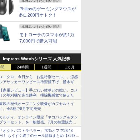
本日みつけたお買い得品
Philipsのゲーミングマウスが
約1,200円オトク！
本日みつけたお買い得品
モトローラのスマホが約1万
7,000円で購入可能
Impress Watchシリーズ 人気記事
時間
24時間
1週間
1カ月
ユニクロ、今日から「お盆特別セール」。涼感
シアサッカーワンピース待望値下げ、撥水ギア
ショーツは1990円に
【家電レビュー】手ごわい雑草との戦い、コメ
リの草刈機で完全勝利 掃除機感覚で使えた
東映の歴代オープニング映像がカプセルトイ
に。全5種で8月下旬発売
カルディ、オンライン限定「ネコバッグ＆タン
ブラーセット」を一般販売。7月の抽選販売の
当選無効分
「オクトパストラベラー」70%オフで1,643
円！ もうすぐ終了のセール情報まとめ【8月8日