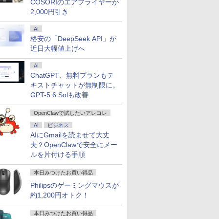
COSORIのエアフライヤーが
2,000円引き
AI
格安の「DeepSeek API」が
近日大幅値上げへ
AI
ChatGPT、無料プランもテ
キストチャットが無制限に。
GPT-5.6 Solも改善
OpenClawで試したいアレコレ
7
7
7
7
8
8
8
8
9
9
9
9
AI
ビジネス
AIにGmailを読ませて大丈
夫？OpenClawで安全にメー
ルを片付ける手順
本日みつけたお買い得品
indows11 ノ
100%ポイント】
・メーカー直販・
のあふれた世界で
送料無料 2021年モデル
DELL DTOP115-002N1
【楽天1位 累計販売100万
Autodesk Fusion マスタ
【最新Office2024】NEC
【期間限定P15倍+最大
＼メーカー5年保証／
【楽天ブックス限定特
【ポイント5倍&150
【期間限定 ポイント
Pixio PX246 Wave
グローバル・ミニマ
Philipsのゲーミングマウスが
コン office付き
型筐体・ミニパソ
料】モニター 新品
襲われない 5
HP ProBook 450 G8
[Dell Pro Micro (i5-
台突破】モバイルモニタ
ーズガイド ベーシック編
Office付き Windows11
10%OFFクーポン】 【3
【最短即日発送】 【新
典】梅山恋和 2nd写真集
OFFクーポン】【フ
＆クーポン配布】 富
ミングモニター 23.
税Q＆A〈第2版〉 [ 
約1,200円オトク！
インチワイド液晶 フ
l OptiPlex 3080
P Series 3 Pro
籍】[ 増田ちひろ
Windows11 64bit WEBカ
14500T 8GB SSD256GB
ー 15.6インチ フルHD 4K
改訂第3版 [ 小原照記 ]
15.6型 第8世代 Core i7 メ
年保証】APPLE アップル
品】 モニター 24インチ
『COCOIRO（ココイ
HD&WEBカメラ】
FMV F55-K1 一体型
チ FHD 120Hz IPS 
税理士法人 デジタル
tel Pentium
第10世代 Corei5/メ
 23.8インチFHDモ
メラ HDMI テンキー Core
Win11Pro 1Y)]
タッチパネル バッテリー
モリ4GB/8GB/16GB
IMAC 5K 27-INCH
ディスプレイ PCモニター
ロ）』(ポストカード1枚)
パソコン 中古 パソ
クトップ パソコン
ワイト ブルー ピンク
課税対応チーム ]
0
0
0
￥39,800
￥106,080
￥12,999
￥3,520
￥32,900
￥115,500
￥16,800
￥3,599
￥29,800
￥134,800
￥16,800
￥6,270
本日みつけたお買い得品
6500Y メモリ
PS 23.8型 角度調
i5 1135G7 メモリー8GB
内蔵 選べる13モデル 非光
SSD128GB/256GB/512GB
SSD512GB メモリ32GB
ASUS 液晶ディスプレイ
[ 梅山恋和 ]
13.3インチ SSD1TB
FMVF55K1WA Win1
クシオ 液晶 モニター