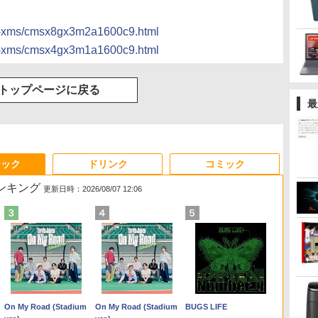
sair-xms/cmsx8gx3m2a1600c9.html
sair-xms/cmsx4gx3m1a1600c9.html
トップページに戻る
最
ジック
ドリンク
コミック
ランキング
更新日時：2026/08/07 12:06
Anker Soundcore
On My Road (Stadium
【2026年アップグレー
On My Road (Stadium
Xiaomi シャオミ REDMI
BUGS LIFE