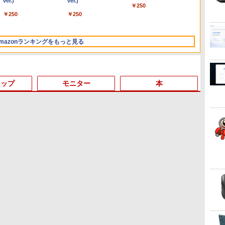
Liberty 5 ミッドナイト
ver.)
ド版】AOKIMI ワイヤ
ver.)
Buds 8 Lite ワイヤレス
￥250
ブラック
レスイヤホン
イヤホン Bluetooth 5.4
￥250
￥250
bluetooth イヤホン
ノイズキャンセリング
￥14,990
￥1,964
￥2,980
V12 小型軽量 ブルート
ANC 36時間再生
ゥースHi-Fi 最大36時間
mazonランキングをもっと見る
再生 ぶるーとゅーす コ
ードレス ENCノイズキ
ャンセリング 自動ペア
リング Type-C充電 マ
イク付き 防水 タッチ式
トップ
モニター
本
音量調整 スポーツ/通
勤/通学/WEB会議(ホワ
イト)
3
3
3
3
4
4
4
4
5
5
5
5
6
6
6
6
by Amazon 天然水ラベ
ONE PIECE モノクロ版
by Amazon 炭酸水 ラ
HUNTER×HUNTER モ
コカ・コーラ やかんの麦
スーパーの裏でヤニ吸う
ルレス 2L×9本
115 (ジャンプコミック
ベルレス 500ml ×24本
ノクロ版 39 (ジャンプ
茶 from 爽健美茶 ラベル
ふたり 9巻 (デジタル版ビ
スDIGITAL)
強炭酸水 ペットボトル
コミックスDIGITAL)
レス 650mlPET×24本
ッグガンガンコミックス)
￥1,117
500ミリリットル
￥594
￥1,625
￥572
￥2,009
￥810
(Smart Basic)
フ
-
チ
【★最大100%ポイント】
【正規永久版Office付
モニター 27インチ 144Hz
魔女と傭兵（9） 【電子
13.3インチ 良品 Lenovo
【ポイント10倍】美品
＼本日限定500円値下げ
怪異の民俗学【全8巻】セ
【中古】【極軽極薄】東
【中古】富士通
Dell Technologies
リラックマ・日めくり
【新品】W
【★最大
【公式
ゾンビ
[
【Office 2024 H&B】
き】NiPoGi ミニpc Intel
FHD pcモニター フリッ
書籍】[ 宮木真人 ]
ThinkPad X13 Gen2
HP 400 G6 SF 9世代
／＼楽天1位！2026年最
ット [ 小松 和彦 ]
芝 dynabook G83 13.3型
ESPRIMO D588 整備済み
P2422H プロフェッショ
（2027年1月始まりカレ
ートパソ
【超小
送料無
俺だけが
【タッチパネル×360°回
N5030 最大3.1Hz mini pc
カーレス FullHD ブルー
Type-20XJ フルHD /
Core i5 9500 メモリ8GB
新の超軽量超薄型／モバ
FHD(1920x1080)液晶 第
品 第9世代 Intel Core i3-
ナルシリーズ 23.8インチ
ンダー）
15.6
コン】Del
フルHD H
【電子書
￥792
￥25,300
モ
/Win11Pro/HDMI/DP/MousePro】
転】富士通 LIFEBOOK
Windows11 Pro
ライトカット ノングレア
Windows11/ 高性能 AMD
16GB 32GB 新品
イルモニター 15.6インチ
11世代Core i5/ 8GB /
9100 / Core i5-9500 デス
ワイドモニタ /
ルHD In
Micro/
324pf
]
￥35,800
￥39,980
￥13,480
￥34,990
￥35,860
￥12,480
￥38,500
￥21,800
￥14,800
￥3,960
￥39,80
￥37,80
￥14,90
￥1,155
-
U9310/第10世代 Core i5/
12GB+256GB SSD (4TB
ディスプレイ HDMI
Ryzen 5-5650u/ 16GB/
M.2SSD256GB 512GB
フルHD 4K 144Hz タッチ
SSD256GB / Webカメラ
クトップPC メモリ8GB
1920×1080 / HDMI、
GOLD 
モ
ニター I