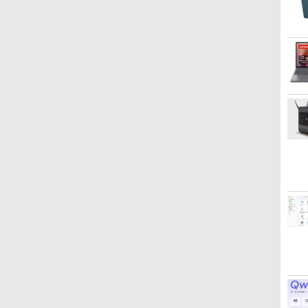
メモリ:8GB/M.2
拡大可能) 4K 静音 高速熱
144hz pcモニター
爆速NVMe式256GB-SSD/
office付き デスクトップ
パネル バッテリー内蔵 無
内蔵 / USB Type-C /
M.2SSD256GB DVD
VGA、DisplayPort / ブラ
12GB 
リ:8GB/
整 VES
NVMe:128GB/256GB/512GB/1TB/Wi-
放散 小型超軽量ミニパソ
Adaptive-Sync ブラック
カメラ/ 無線Wi-Fi6/
パソコン 中古パソコン
線接続 12モデル選択 非
HDMI / 無線LAN
Office2021
ック（スタンド一部:シル
USB3.
3.2/DP
HDMI D
fi/Bluetooth/13.3型/FHD/
コン豊富なインターフェ
MAXZEN MJM27IC01
Office付き/ Win11【中古
PC Windows11 pro
光沢 IPSパネル Type-C
Bluetooth / Win11 Pro搭
Windows11Pro DVI-D
バー）中古モニター 送料
キーボー
出力/Win
PS5 S
チ
カメラ/USB-C/中古/ノー
ース USB3.2/HDMI 2.0×2
MJM27IC04-F144 マクス
ノートパソコン 中古パソ
Win11 3画面 PC 800 600
HDMI 軽量 薄型 リモート
載 /Office 2024 H&B / A
DisplayPort パソコン単
無料 3か月保証付き0830-
中古 デ
不可 (型
付
トパソコン/タブレッ
高速2.4G/5GWi-Fi BT4.2
ゼン
コン 中古PC】税込送料
G5 G4 モニタ セット オ
ワーク ディスプレイ 持ち
ランク
体
1
ニデスク
用
ト/Windows11
省電力 小型パソコン
無料 あす楽対応 当日発送
フィス 2024 搭載 選択可
運び ポータブルモニター
ル
8世代 10世代 DELL
1311a