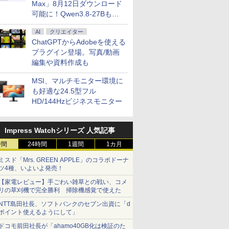
Max」8月12日ダウンロード
可能に！Qwen3.8-27Bも順
次
AI
クリエイター
ChatGPTからAdobeを使える
プラグイン登場。写真/動画
編集や資料作成も
MSI、マルチモニター環境に
も好適な24.5型フル
HD/144Hzビジネスモニター
Impress Watchシリーズ 人気記事
時間
24時間
1週間
1カ月
ミスド「Mrs. GREEN APPLE」のコラボドーナ
ツ4種、いよいよ発売！
【家電レビュー】手ごわい雑草との戦い、コメ
リの草刈機で完全勝利 掃除機感覚で使えた
NTT島田社長、ソフトバンクのセブン出資に「d
ポイント使えるようにして」
ドコモ前田社長が「ahamo40GB化は検証のた