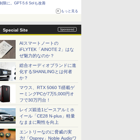
制限に。GPT-5.6 Solも改善
もっと見る
Special Site
AIスマートノートの
iFLYTEK「AINOTE 2」はな
ぜ魅力的なのか？
総合オーディオブランドに進
化するSHANLINGとは何者
か？
マウス、RTX 5060 Ti搭載ゲ
ーミングPCが7万5,000円オ
フで30万円台！
レイズ鍛造1ピースアルミホ
イール「CE28 N-plus」軽量
なままに剛性を向上
エントリーなのに脅威の実
力!「Osprey」Noble Audioワ