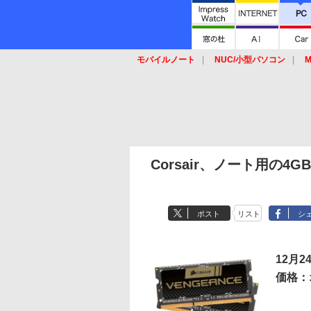
モバイルノート
NUC/小型パソコン
M
SSD
キーボード
マウス
Corsair、ノート用の4GB 
ポスト
リスト
シ
12月
価格：