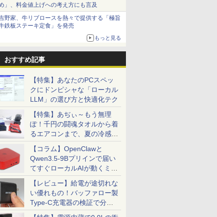
め」、料金値上げへの考え方にも言及
吉野家、牛リブロースを熱々で提供する「極旨
牛鉄板ステーキ定食」を発売
もっと見る
おすすめ記事
【特集】あなたのPCスペッ
クにドンピシャな「ローカル
LLM」の選び方と快適化テク
【特集】あぢぃ～もう無理
ぽ！千円の闘魂タオルから着
るエアコンまで、夏の冷感グ
ッズ一挙紹介
【コラム】OpenClawと
Qwen3.5-9Bプリインで届い
てすぐローカルAIが動くミニ
PC「SER9 Pro」
【レビュー】給電が途切れな
い優れもの！バッファロー製
Type-C充電器の検証で分か
ったこと