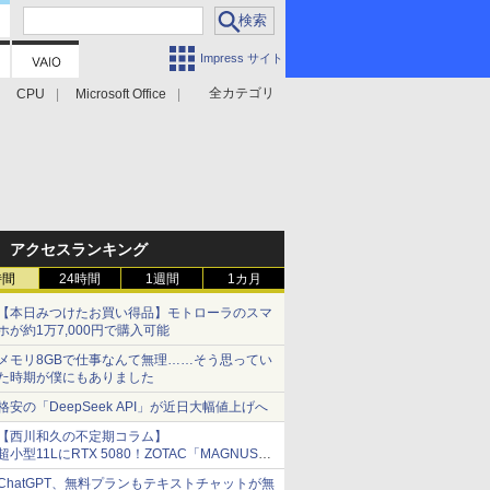
Impress サイト
全カテゴリ
CPU
Microsoft Office
アクセスランキング
時間
24時間
1週間
1カ月
【本日みつけたお買い得品】モトローラのスマ
ホが約1万7,000円で購入可能
メモリ8GBで仕事なんて無理……そう思ってい
た時期が僕にもありました
格安の「DeepSeek API」が近日大幅値上げへ
【西川和久の不定期コラム】
超小型11LにRTX 5080！ZOTAC「MAGNUS
ONE」最上位機の実力を探る
ChatGPT、無料プランもテキストチャットが無