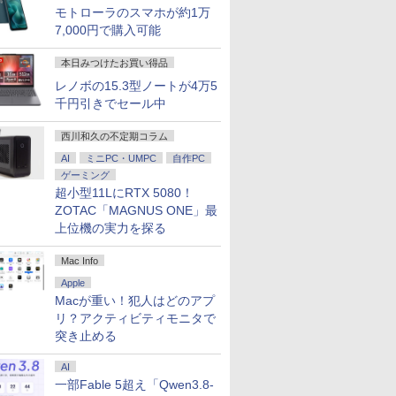
新品SSD256GB
16GB/32GB/SSD:128GB/256GB/512GB/1TB/USB
A 100Hz 液晶
高速SSD256GB 無線LAN
沢IPS パネル Type-C対応
大特価!! ノートPC 中古ノ
Core i5 Mac OS X 中古
VA249QGZ VA249QGSZ
リ8GB Core i5 第1
Office付き Core i5-
ィスプレイ サブ 2台
モトローラのスマホが約1万
0 HDMI 日本語配列
/HDMI/Wi-fi/2画面
isplayPort VGA
A4サイズ 15インチ フル
HDMI モニター 持ち運び
ートパソコン 人気モデル
アウトレット 返品 送料無
23.8型 1920×1080 IPSパ
Microsoft Office付
1235U メモリ16GB
HDMI VGA
7,000円で購入可能
ド【NC15】
dows11/Office/
witch 3年保証 転送
HD液晶 中古ノートパソ
ディスプレイ サブディス
最入荷商品 ノートパソコ
料 中古デスクトップパソ
ネル 5年保証付き 応答速
Windows11 富士通
SSD512GB 23.8イ
スクトップPC ミ
番：9U5J5UT）
コン 中古 パソコン【30日
プレイ デュアルモニター
ン 中古 本体整備済み 初
コン 中古パソコン デスク
度1ms フレームレス
Lifebook U9310 off
再生品Sランク
本日みつけたお買い得品
トップ ミニPC
保証】1804893
ミニPC対応 EVICIV
期設定済み
トップパソコン デスクト
120Hz 仕事 ビジネス 在
載 中古ノートパソコ
レノボの15.3型ノートが4万5
ップ PC 大画面 液晶一体
宅 スピーカー付き 楽天ラ
い ノートPC パソコ
型 一体型 液晶
ンキング6冠
量 薄型
千円引きでセール中
西川和久の不定期コラム
AI
ミニPC・UMPC
自作PC
ゲーミング
超小型11LにRTX 5080！
ZOTAC「MAGNUS ONE」最
上位機の実力を探る
Mac Info
Apple
Macが重い！犯人はどのアプ
リ？アクティビティモニタで
突き止める
AI
一部Fable 5超え「Qwen3.8-