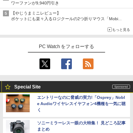
art Basic)
￥1,210
HP ProDesk 400 G7 SFF Core i3-10100
￥594
4
ワーファンが9,940円引き
ソコン｜中古ノートPC｜ノートPC
￥9,800
/ DDR4メモリ8GB / SSD256GBWin11Pr
o 64bit 搭載 【中古】 デスクトップパソ
￥1,625
【やじうまミニレビュー】
￥29,800
コン
ポケットにも楽々入るロジクールの2つ折りマウス「Mobi
Fold」。その気になるギミックとは？
【楽天1位!1,600円OFFクーポン 8/4 20:
うごく！あそべる！ 超かんたん工作
￥28,800
4
5
もっと見る
00-8/11 01:59】Xiaomi Monitor A24i 20
（全6巻） （0） [ ヒダ オサム ]
【新品】【楽天1位！】ノートパソコン
26 ディスプレイ 1080P 23.8インチ 144
4
新品第13世代CPU搭載ノートPC Office
Hzリフレッシュレート sRGB99% 1670
￥19,140
付きノートパソコン 初心者向け Window
万色 300nits ΔE＜1 低ブルーライト 大
PC Watch をフォローする
中古美品 フルHD 23.8インチ液晶一体型
5
s11 初期設定済 Webカメラ zoom 日本語
画面 TÜV認証 目にやさしい 調整可能な
Fujitsu ESPRIMO K558/B (FMVK1000
キーボード 14.1型 Intel Celeron メモリ
スタンド VESA
1) / Windows11/ 超高性能 第9世代Core
8GB SSD1TB(最大) 大容量バッテリービ
i5-9500T/ 8GB/ 爆速256GB-SSD/ Office
ジネス 大学生 プレゼント 学生向け
￥12,580
付き/ Win11【デスクトップ 中古パソコ
ン 中古PC】税込送料無料 あす楽対応 即
￥29,800
日発送（Windows10も対応可能/ Win1
0）
Special Site
モニター 21.5インチ/23.8インチ/27イン
5
チ フルhd 高画質 100Hz VA ノングレア
￥29,990
エントリーなのに脅威の実力!「Osprey」Nobl
【楽天1位常連】【新品】 2026年最新モ
非光沢 スピーカー内蔵 3年保証 ディスプ
5
e Audioワイヤレスイヤフォン4機種を一気に聴
デル ノートパソコン パソコン JIS 日本
レイ パソコンモニター PCモニター フル
語キーボード 第14世代CPU搭載 Windo
ハイビジョン 21インチ 液晶モニター ア
く
ws11 第13世代CPU搭載 14.1/15.6インチ
イリスオーヤマ DT-JF *
ワイド液晶 フルHD cpu N95/N5095/N34
ソニーミラーレス一眼の大特集！ 見どころ記事
50 メモリ 8GB 12GB 16GB 32GB SSD
￥11,980
128GB 256GB 512GB 1TB USB3.0 初期
まとめ