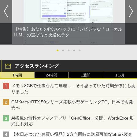
14型 メモリ8GB SSD256GB 初期設定済
MI、VGA、DisplayPort/VESA規格/スリ
￥9,730
BRUCE WAYNE feat. Flo Milli, ATL Jacob
異世界居酒屋「のぶ」(22) (角川コミックス・
み 薄型 軽量 WEBカメラ 整備済み品 ノ
ムベゼル/フリッカーフリー/ブルーライト
￥17,600
[Explicit]
エース)
【Amazon.co.jp限定】 い・ろ・は・す 2L P
ートPC
軽減/HDMI搭載モニター/Switch PS対応
ET ラベルレス ×8本
(再生中古品)
￥250
￥832
￥26,800
中古パソコン | Dell | OptiPlex 3040 SFF
2
￥1,001
￥8,888
【特集】あなたのPCスペックにドンピシャな「ローカル
| Windows11 | デスクトップ | 一年保証 |
ゆるキャン△ 19 （まんがタイムKRコ
第6世代 | Core i5 6500 3.2(～最大3.6)G
LLM」の選び方と快適化テク
2
ミックス フォワードコミックス） [ あf
Hz | MEM:8GB | HDD:500GB | DVD-RO
On My Road (Stadium ver.)
HUNTER×HUNTER モノクロ版 39 (ジャンプ
ろ ]
【1500円OFFクーポン】【テンキー&DV
M | Win11Pro64Bit | VGAなしモデル
2
コミックスDIGITAL)
by Amazon 天然水ラベルレス 2L×9本
Dドライブ】中古ノートパソコン 中古パ
モニター 21.5型 液晶ディスプレイ ベゼ
●
●
●
●
●
2
ソコン 15.6インチ SSD128GB メモリ8G
ル ディスプレイ 液晶モニター PCモニタ
￥250
￥913
￥9,980
B Core i5 第7世代 Microsoft Office付き
ー 壁掛け フリッカーレス FreeSync 21.
￥572
￥1,117
アクセスランキング
Windows11 富士通 Lifebook A747 ノー
5インチ 角度調節 FullHD ブルーライト
トパソコン 中古 PC パソコン 中古ノート
カット VAパネル VESAフル FHDノング
1時間
24時間
1週間
1カ月
PC SSD1TB メモリ16GB
レア MAXZEN JM22CH02
九条の大罪（17） 【電子書籍】[ 真鍋昌
【今だけ】全品ポイント10倍 お買い物マ
3
3
BUGS LIFE
スーパーの裏でヤニ吸うふたり 9巻 (デジタル
平 ]
ラソン★8/4～8/11★中古パソコン デス
メモリ8GBで仕事なんて無理……そう思っていた時期が僕にもあ
￥17,800
￥9,480
版ビッグガンガンコミックス)
コカ・コーラ やかんの麦茶 from 爽健美茶 ラ
クトップPC FUJITSU ESPRIMO Q558/B
りました
ベルレス 650mlPET×24本
Core i5 9500T メモリ8GB 中古SSD 2.5
￥250
￥759
インチ256GB Windows11 Pro 64bit
￥810
GMKtecのRTX 50シリーズ搭載小型ゲーミングPC、日本でも発
【送料無料】【1年保証】
￥1,653
売へ
最大180日保証｜第10世代｜中古ノート
Yoothi 互換品 液晶 14.0インチ NT140F
3
3
パソコン Windows11 office付き｜Core
HM-N43 NT140FHM-N44 NT140FHM-N
￥22,800
AI搭載の無料オフィスアプリ「GenOffice」公開。Word/Excel形
i3 第10世代｜メモリ8GB SSD256GB｜1
45 交換用 FullHD 1920x1080 IPS LED L
ちいかわ なんか小さくてかわいいやつ
On My Road (Stadium ver.)
ONE PIECE モノクロ版 115 (ジャンプコミッ
4
式にも対応
5.6インチ｜メーカー選択可能｜整備済み
CD 液晶ディスプレイ 修理交換用液晶パ
（4） （ワイドKC） [ ナガノ ]
クスDIGITAL)
by Amazon 炭酸水 ラベルレス 500ml ×24本
中古パソコン｜Microsoft office 2019搭
ネル
強炭酸水 ペットボトル 500ミリリットル (Sm
￥250
【本日みつけたお買い得品】2方向同時に送風可能なShark製タ
載｜ノートパソコン｜中古パソコン｜パ