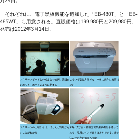
月24日。
それぞれに、電子黒板機能を追加した「EB-480T」と「EB-
485WT」も用意される。直販価格は199,980円と209,980円。
発売は2012年3月14日。
スクリーンボードとの組み合わせ例。照明付
こういう取付方法でも、本体の操作に支障は
のホワイトボードのように見える
ない
スクリーンの上端からは、ほとんど距離がな
末尾にTが付く機種は電気黒板機能を持って
いことがわかる
おり、専用のペンで書き込みができる。書き
込んだ内容の保存も可能