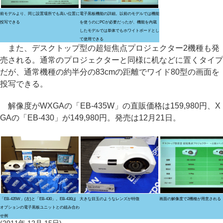
前モデルより、同じ設置場所でも高い位置に
電子黒板機能の詳細。以前のモデルでは機能
投写できる
を使うのにPCが必要だったが、機能を内蔵
したモデルでは単体でもホワイトボードとし
て使用できる
また、デスクトップ型の超短焦点プロジェクター2機種も発
売される。通常のプロジェクターと同様に机などに置くタイプ
だが、通常機種の約半分の83cmの距離でワイド80型の画面を
投写できる。
解像度がWXGAの「EB-435W」の直販価格は159,980円、X
GAの「EB-430」が149,980円。発売は12月21日。
「EB-435W」(左)と「EB-430」。EB-430は
大きな目玉のようなレンズが特徴
画面の解像度で2機種が用意される
オプションの電子黒板ユニットとの組み合わ
せ例