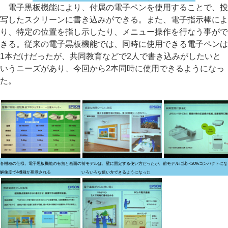
電子黒板機能により、付属の電子ペンを使用することで、投
写したスクリーンに書き込みができる。また、電子指示棒によ
り、特定の位置を指し示したり、メニュー操作を行なう事がで
きる。従来の電子黒板機能では、同時に使用できる電子ペンは
1本だけだったが、共同教育などで2人で書き込みがしたいと
いうニーズがあり、今回から2本同時に使用できるようになっ
た。
各機種の仕様。電子黒板機能の有無と画面の
前モデルは、壁に固定する使い方だったが、
前モデルに比べ20%コンパクトにな
解像度で4機種が用意される
いろいろな使い方できるようになった