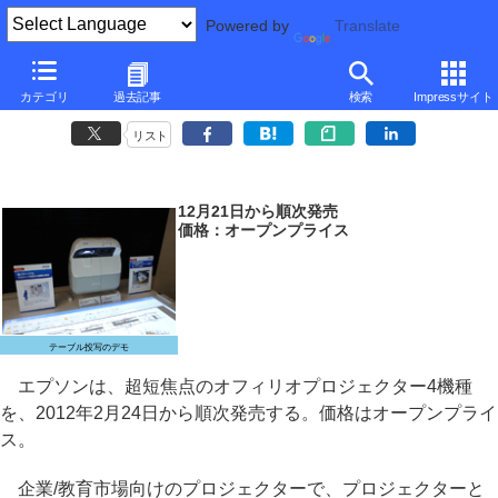
Powered by
Translate
エプソン、テーブル投写もできる超短焦点プロジェクター
カテゴリ
過去記事
検索
Impressサイト
～2人同時に書ける電子黒板機能搭載機種も
リスト
12月21日から順次発売
価格：オープンプライス
テーブル投写のデモ
エプソンは、超短焦点のオフィリオプロジェクター4機種
を、2012年2月24日から順次発売する。価格はオープンプライ
ス。
企業/教育市場向けのプロジェクターで、プロジェクターと