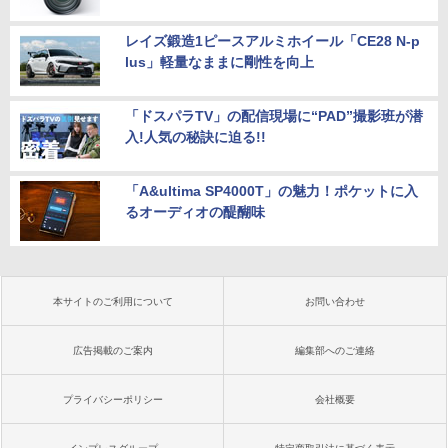
設定済
￥33,680
レイズ鍛造1ピースアルミホイール「CE28 N-p
lus」軽量なままに剛性を向上
「ドスパラTV」の配信現場に“PAD”撮影班が潜
入!人気の秘訣に迫る!!
「A&ultima SP4000T」の魅力！ポケットに入
るオーディオの醍醐味
本サイトのご利用について
お問い合わせ
広告掲載のご案内
編集部へのご連絡
プライバシーポリシー
会社概要