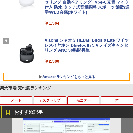
セリング 自動ペアリング Type-C充電 マイク
付き 防水 タッチ式音量調整 スポーツ/通勤/通
学/WEB会議(ホワイト)
￥1,964
Xiaomi シャオミ REDMI Buds 8 Lite ワイヤ
レスイヤホン Bluetooth 5.4 ノイズキャンセ
リング ANC 36時間再生
￥2,980
Amazonランキングをもっと見る
楽天市場 売れ筋ランキング
ノート
デスクトップ
モニター
本
BRUCE WAYNE feat. Flo Milli, ATL Jacob
by Amazon 天然水 ラベルレス 500ml ×24本
薬屋のひとりごと 17巻 (デジタル版ビッグガ
[Explicit]
富士山の天然水 バナジウム含有 水 ミネラル
ンガンコミックス)
ウォーター ペットボトル 静岡県産 500ミリリ
おすすめ記事
ットル (Smart Basic)
￥250
￥770
中古 ノートパソコン Windows11搭載 Of
HP(Inc.) M9L89A
HP ProDisplay 21.5インチワイドIPS モ
日本人に適した審美修復治療の理論と実
1
1
1
1
￥1,380
fice付き NEC VKT16M7 第8世代 Core i5
ニター P224/フルHD（1920x1080）/HD
際 [ 貞光謙一郎 ]