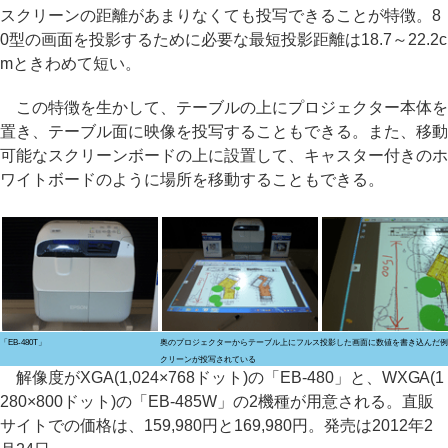
スクリーンの距離があまりなくても投写できることが特徴。8
0型の画面を投影するために必要な最短投影距離は18.7～22.2c
mときわめて短い。
この特徴を生かして、テーブルの上にプロジェクター本体を
置き、テーブル面に映像を投写することもできる。また、移動
可能なスクリーンボードの上に設置して、キャスター付きのホ
ワイトボードのように場所を移動することもできる。
「EB-480T」
奥のプロジェクターからテーブル上にフルス
投影した画面に数値を書き込んだ例
クリーンが投写されている
解像度がXGA(1,024×768ドット)の「EB-480」と、WXGA(1
280×800ドット)の「EB-485W」の2機種が用意される。直販
サイトでの価格は、159,980円と169,980円。発売は2012年2