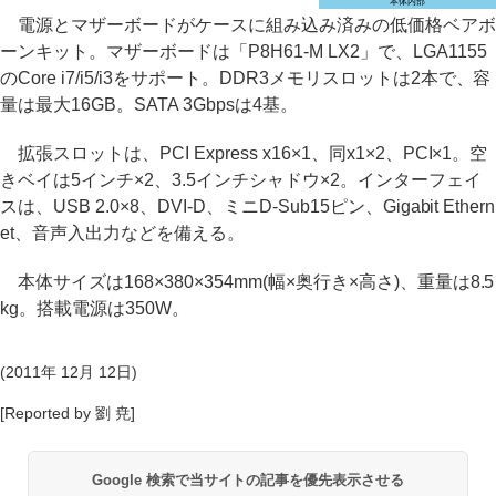
本体内部
電源とマザーボードがケースに組み込み済みの低価格ベアボ
ーンキット。マザーボードは「P8H61-M LX2」で、LGA1155
のCore i7/i5/i3をサポート。DDR3メモリスロットは2本で、容
量は最大16GB。SATA 3Gbpsは4基。
拡張スロットは、PCI Express x16×1、同x1×2、PCI×1。空
きベイは5インチ×2、3.5インチシャドウ×2。インターフェイ
スは、USB 2.0×8、DVI-D、ミニD-Sub15ピン、Gigabit Ethern
et、音声入出力などを備える。
本体サイズは168×380×354mm(幅×奥行き×高さ)、重量は8.5
kg。搭載電源は350W。
(2011年 12月 12日)
[Reported by 劉 尭]
Google 検索で当サイトの記事を優先表示させる