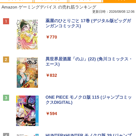
Amazon ゲーミングデバイス の売れ筋ランキング
更新日時：2026/08/08 12:06
Anker Soundcore P40i オフホワイト
BRUCE WAYNE feat. Flo Milli, ATL Jacob
by Amazon 天然水 ラベルレス 500ml ×24本
薬屋のひとりごと 17巻 (デジタル版ビッグガ
[Explicit]
富士山の天然水 バナジウム含有 水 ミネラル
ンガンコミックス)
ウォーター ペットボトル 静岡県産 500ミリリ
￥7,990
ットル (Smart Basic)
￥250
￥770
￥1,380
Anker Soundcore P31i ブラック
BRUCE WAYNE feat. Flo Milli, ATL Jacob
異世界居酒屋「のぶ」(22) (角川コミックス・
[Explicit]
エース)
【Amazon.co.jp限定】 い・ろ・は・す 2L P
ET ラベルレス ×8本
￥5,990
￥250
￥832
￥1,112
Anker Soundcore Liberty 5 ミッドナイトブ
On My Road (Stadium ver.)
ONE PIECE モノクロ版 115 (ジャンプコミッ
ラック
クスDIGITAL)
by Amazon 天然水ラベルレス 2L×9本
￥250
￥14,990
￥594
￥1,117
【2026年アップグレード版】AOKIMI ワイヤ
On My Road (Stadium ver.)
HUNTER×HUNTER モノクロ版 39 (ジャンプ