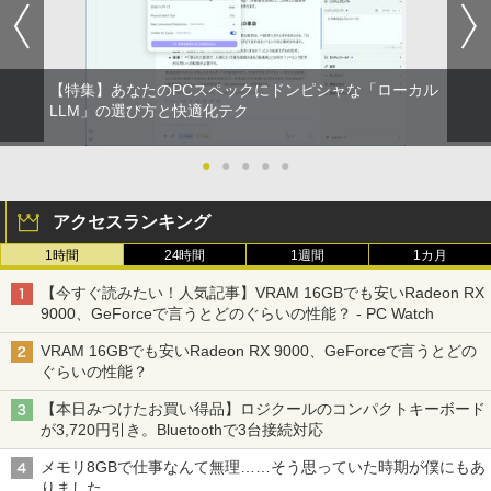
￥4,620
￥4,200
￥1,650
【特集】あなたのPCスペックにドンピシャな「ローカル
【期間限定破格金額！】新生活 新古品 W
【超特価】厳選大手メーカー 液晶モニタ
【 限定生産・特典つき 】YUZURU2027
LLM」の選び方と快適化テク
2
2
2
in11搭載 パソコンノートパソコンoffice
ー シークレット 22-23型ワイド フルHD
羽生結弦カレンダー壁掛け版 [ 能登 直 ]
付き 初心者向けノートPC 初期設定済 1
（1920x1080） HDMI指定可 ノングレア
5.6型 インテル高速CPU ランダムで発送
EIZO IIYAMA 三菱 富士通 NEC IO-DATA
●
●
●
●
●
￥5,170
メモリ4GB～ 高速SSD1TB 最大 フルHD
Dell HP PHILIPS等 液晶ディスプレイ
Webカメラ zoom 軽量薄型 無線 型番更
【中古】
アクセスランキング
新で在庫処分
￥4,480
1時間
24時間
1週間
1カ月
￥9,980
給与小六法 令和9年版 [ 一般財団法人
3
人事行政研究所 ]
【今すぐ読みたい！人気記事】VRAM 16GBでも安いRadeon RX
9000、GeForceで言うとどのぐらいの性能？ - PC Watch
ASUS エイスース 液晶ディスプレイ Ey
￥11,000
3
【マラソンP5倍/10%オフクーポン】中古
e Care [ 21.45型 / フルHD(1920×1080) /
3
VRAM 16GBでも安いRadeon RX 9000、GeForceで言うとどの
ノートパソコン Dell Latitude 7380 第6
ワイド ] ブラック VP227HF
ぐらいの性能？
世代 Core i5 メモリ8GB SSD128GB 12.
5インチフルHD Windows11 Pro カメラ
￥10,980
【本日みつけたお買い得品】ロジクールのコンパクトキーボード
Bluetooth Wi-Fi 送料無料 保証付き
【3千円以上送料無料】タッチペンで音が
4
が3,720円引き。Bluetoothで3台接続対応
聞ける!はじめてずかん1000 英語つき／
￥13,800
小学館辞典編集部
メモリ8GBで仕事なんて無理……そう思っていた時期が僕にもあ
【1,000円クーポン＋ポイント最大31.5%
4
りました