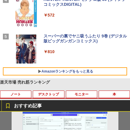
レスイヤホン bluetooth イヤホン V12 小型
コミックスDIGITAL)
by Amazon 炭酸水 ラベルレス 500ml ×24本
軽量 ブルートゥースHi-Fi 最大36時間再生 ぶ
強炭酸水 ペットボトル 500ミリリットル (Sm
￥250
るーとゅーす コードレス ENCノイズキャン
art Basic)
￥572
セリング 自動ペアリング Type-C充電 マイク
付き 防水 タッチ式音量調整 スポーツ/通勤/通
￥1,625
学/WEB会議(ホワイト)
BUGS LIFE
スーパーの裏でヤニ吸うふたり 9巻 (デジタル
￥1,964
版ビッグガンガンコミックス)
コカ・コーラ やかんの麦茶 from 爽健美茶 ラ
ベルレス 650mlPET×24本
￥250
￥810
Xiaomi シャオミ REDMI Buds 8 Lite ワイヤ
￥2,009
レスイヤホン Bluetooth 5.4 ノイズキャンセ
リング ANC 36時間再生
Amazonランキングをもっと見る
￥3,480
楽天市場 売れ筋ランキング
ノート
デスクトップ
モニター
本
おすすめ記事
■新品■Panasonic Let's note CF-SZ5 C
【中古良品】【安心保証】PHILIPS 223V
月刊少女野崎くん（18）特装版 セレク
1
1
1
F-SZ6 CF-SV1 CF-SV2 CF-SV7 CF-SV8
5L 21.5 インチフル HD 液晶モニター HD
ト小冊子「堀と鹿島編」付き （SEコミッ
CF-SV9 日本語キーボード
MI VGA 入力 角度調整可能
クスプレミアム） [ 椿いづみ ]