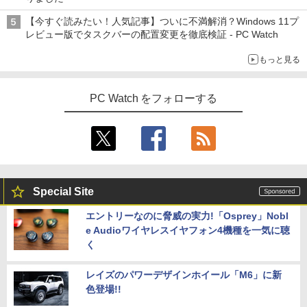
￥5,478
還元！】ゲーミングモニター 23.8インチ
フルHD(1920×1080) IPS 144Hz 103%sR
【今すぐ読みたい！人気記事】ついに不満解消？Windows 11プ
往復送料込！パソコンレンタルハイスペ
GB 1500:1コントラスト比 300cd 高色精
4
レビュー版でタスクバーの配置変更を徹底検証 - PC Watch
ックモデルCore i7/16G/SSD/カメラ付き
度 低ブルーライト フリッカーフリー Ad
（4週間延長）【Office2024セット】イ
ative Sync対応HDMI1.4×2 DP1.2×1 3年
薬屋のひとりごと 17巻 【電子書籍】[ 日
5
もっと見る
ンストール済※この商品はレンタルで
保証 KTC H24B9S
向夏 ]
す。販売品ではありません。ご了承下さ
い。
￥11,979
￥770
PC Watch をフォローする
￥14,300
【公式店】 モニター 23.8インチ 144Hz
5
FHD pcモニター フリッカーレス FullHD
Panasonic Let's note CF-SZ6/12.1型F
ブルーライトカット ノングレア ディスプ
5
HD / 第7世代 Core i3-7100U /中古ノート
レイ HDMI 144hz pcモニター Adaptive-
パソコン win11 office付・整備済み品・
Sync ブラック MAXZEN MJM24IC01 M
Special Site
メモリ8GB / 高速SSD搭載 / Webカメラ /
JM24IC02-F144 マクスゼン マクスゼン
HDMI・VGA / WiFi / 超軽量モバイルノー
レビューCP1000
エントリーなのに脅威の実力!「Osprey」Nobl
ト ・初期設定不要
e Audioワイヤレスイヤフォン4機種を一気に聴
￥13,280
￥14,800
く
レイズのパワーデザインホイール「M6」に新
色登場!!