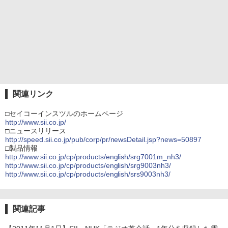
関連リンク
□セイコーインスツルのホームページ
http://www.sii.co.jp/
□ニュースリリース
http://speed.sii.co.jp/pub/corp/pr/newsDetail.jsp?news=50897
□製品情報
http://www.sii.co.jp/cp/products/english/srg7001m_nh3/
http://www.sii.co.jp/cp/products/english/srg9003nh3/
http://www.sii.co.jp/cp/products/english/srs9003nh3/
関連記事