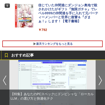
IOデータ 3辺フレームレス＆広視野角A
4
￥14,800
DSパネル液晶ディスプレイ ［23.8型 /フ
￥3,480
信じていた仲間達にダンジョン奥地で殺
5
ルHD(1920×1080) /ワイド］ ブラック
されかけたがギフト『無限ガチャ』でレ
KH-A241DB
ベル9999の仲間達を手に入れて元パーテ
ィーメンバーと世界に復讐＆『ざま
月間ベストプライス 中古ノートパソコン
￥15,980
ぁ！』します！【電子書籍】
4
第10世代 Core i3 Windows11 メモリ8G
B 高速SSD256GB 15.6インチ 事務作業
￥792
に最適 無線LAN Wi-Fi搭載 Bluetooth対
応 Webカメラ内蔵 ZOOM対応 富士通 A
BenQ 27型液晶ディスプレイ アイケアG
5
5510/DX 初期設定済 すぐ使える 90日保
Wシリーズ ブラック GW2791 [GW2791]
楽天ランキングをもっと見る
証 送料無料
【RNH】
￥22,480
￥16,300
おすすめ記事
LTE対応 中古美品 / タッチ 10.5インチ M
5
icrosoft Surface GO2 Model.1927 フル
HD対応WUXGA/ 第8世代CoreM3-8100
Y/ 8GB/ 爆速NVMe 128GB-SSD/ カメラ/
Wi-Fi6/ Office付きWindows11/ Win11
中古ノートパソコン 中古パソコン 中古P
C タブレット 税込送料無料 即日発送
【特集】あなたのPCスペックにドンピシャな「ローカル
LLM」の選び方と快適化テク
￥20,990