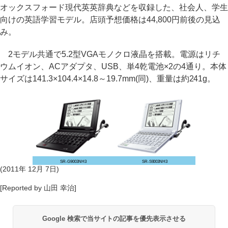
オックスフォード現代英英辞典などを収録した、社会人、学生
向けの英語学習モデル。店頭予想価格は44,800円前後の見込
み。
2モデル共通で5.2型VGAモノクロ液晶を搭載。電源はリチ
ウムイオン、ACアダプタ、USB、単4乾電池×2の4通り。本体
サイズは141.3×104.4×14.8～19.7mm(同)、重量は約241g。
SR-G9003NH3
SR-S9003NH3
(2011年 12月 7日)
[Reported by 山田 幸治]
Google 検索で当サイトの記事を優先表示させる