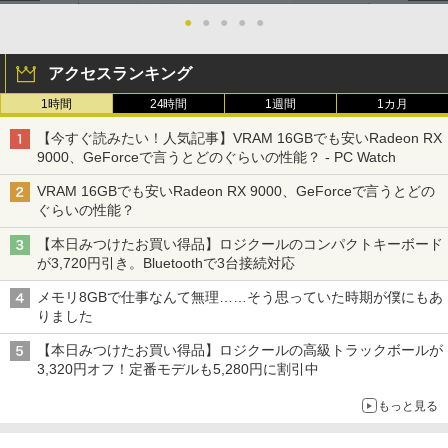
●
●
●
●
●
アクセスランキング
1時間
24時間
1週間
1カ月
【今すぐ読みたい！人気記事】VRAM 16GBでも安いRadeon RX
9000、GeForceで言うとどのぐらいの性能？ - PC Watch
VRAM 16GBでも安いRadeon RX 9000、GeForceで言うとどの
ぐらいの性能？
【本日みつけたお買い得品】ロジクールのコンパクトキーボード
が3,720円引き。Bluetoothで3台接続対応
メモリ8GBで仕事なんて無理……そう思っていた時期が僕にもあ
りました
【本日みつけたお買い得品】ロジクールの高級トラックボールが
3,320円オフ！定番モデルも5,280円に割引中
もっと見る