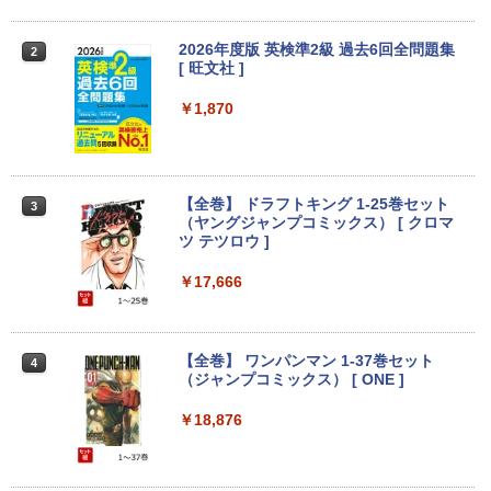
新で在庫処分
￥250
￥832
￥6,980
￥1,112
￥12,980
2026年度版 英検準2級 過去6回全問題集
2
[ 旺文社 ]
Anker Soundcore Liberty 5 ミッドナイトブ
On My Road (Stadium ver.)
ONE PIECE モノクロ版 115 (ジャンプコミッ
【期間限定10%OFFクーポン 8/12 10時
2
ラック
クスDIGITAL)
by Amazon 天然水ラベルレス 2L×9本
まで】 ゲーミングモニター 24.5インチ F
￥1,870
Panasonic Let's note CF-SZ6/12.1型F
HD 240Hz 1ms Fast IPSパネル HDMI2.0
￥250
2
HD / 第7世代 Core i3-7100U /中古ノート
×1 DP1.4×1 Adaptive Sync対応 フリッ
￥14,990
￥594
￥1,117
パソコン win11 office付・整備済み品・
カーフリー ブルーライトカット モニター
メモリ8GB / 高速SSD搭載 / Webカメラ /
ディスプレイ MAXZEN MGM25IC04-F2
HDMI・VGA / WiFi / 超軽量モバイルノー
40
【全巻】 ドラフトキング 1-25巻セット
3
ト ・初期設定不要
【2026年アップグレード版】AOKIMI ワイヤ
On My Road (Stadium ver.)
HUNTER×HUNTER モノクロ版 39 (ジャンプ
（ヤングジャンプコミックス） [ クロマ
￥12,980
レスイヤホン bluetooth イヤホン V12 小型
コミックスDIGITAL)
ツ テツロウ ]
by Amazon 炭酸水 ラベルレス 500ml ×24本
￥14,800
軽量 ブルートゥースHi-Fi 最大36時間再生 ぶ
強炭酸水 ペットボトル 500ミリリットル (Sm
￥250
るーとゅーす コードレス ENCノイズキャン
art Basic)
￥572
￥17,666
セリング 自動ペアリング Type-C充電 マイク
付き 防水 タッチ式音量調整 スポーツ/通勤/通
Yoothi 互換品 液晶 15.6インチ NE156F
￥1,625
3
学/WEB会議(ホワイト)
【全品最大2500円OFFクーポン】【贅沢
HM-NX3 NE156FHM-NX5 対応 144Hz 4
3
な性能を手の届く価格でCorei5 CPU+Off
0ピン 1920x1080 FullHD IPS LED LCD
BUGS LIFE
スーパーの裏でヤニ吸うふたり 9巻 (デジタル
【全巻】 ワンパンマン 1-37巻セット
4
ice2019 H&B】 富士通 LIFEBOOK A577
液晶ディスプレイ 修理交換用液晶パネル
￥1,964
版ビッグガンガンコミックス)
（ジャンプコミックス） [ ONE ]
【Amazon.co.jp限定】 伊藤園 磨かれて、澄
第7世代 Core i5 メモリ 4GB/8GB/16GB
みきった日本の水 2L 8本 ラベルレス [ ケース
￥250
SSD128GB/256GB/512GB/1TB DVD テ
￥11,800
] [ 水 ] [ ペットボトル ] [ 箱買い ] [ ストック
￥810
￥18,876
ンキー Windows11 中古 PC 中古ノート
Xiaomi シャオミ REDMI Buds 8 Lite ワイヤ
] [ 水分補給 ]
PC中古ノートパソコン 中古パソコン 15.
レスイヤホン Bluetooth 5.4 ノイズキャンセ
6インチ
リング ANC 36時間再生
￥998