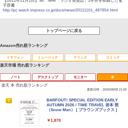
【2011年11月1日】SII、NHK「ラジオ英会話」1年分を収録した電
子辞書
http://pc.watch.impress.co.jp/docs/news/20111101_487854.html
トップページに戻る
Amazon売れ筋ランキング
イヤフォン
ミュージック
ドリンク
コミック
楽天市場 売れ筋ランキング
ノート
デスクトップ
モニター
本
Anker Soundcore P40i オフホワイト
BRUCE WAYNE feat. Flo Milli, ATL Jacob
by Amazon 天然水 ラベルレス 500ml ×24本
薬屋のひとりごと 17巻 (デジタル版ビッグガ
[Explicit]
富士山の天然水 バナジウム含有 水 ミネラル
ンガンコミックス)
楽天 本 売れ筋ランキング
ウォーター ペットボトル 静岡県産 500ミリリ
￥7,990
更新日時：2026/08/08 21:00
ットル (Smart Basic)
￥250
￥770
【期間限定破格金額！】新生活 新古品 W
【マラソンセール期間中ポイント5倍】中
BARFOUT! SPECIAL EDITION EARLY
1
1
1
￥1,380
in11搭載 パソコンノートパソコンoffice
古モニター 19インチ スクエア SXGA 12
AUTUMN 2026 / TIME TRAVEL 岩本 照
付き 初心者向けノートPC 初期設定済 1
80x1024 IPSパネル ノングレア DELL P1
（Snow Man） [ ブラウンズブックス ]
Anker Soundcore P31i ブラック
BRUCE WAYNE feat. Flo Milli, ATL Jacob
異世界居酒屋「のぶ」(22) (角川コミックス・
5.6型 インテル高速CPU ランダムで発送
917S HDMI DisplayPort VGA USBハブ
[Explicit]
エース)
【Amazon.co.jp限定】 い・ろ・は・す 2L P
メモリ4GB～ 高速SSD1TB 最大 フルHD
搭載 動作確認済み 30日保証 送料無料
￥1,870
ET ラベルレス ×8本
Webカメラ zoom 軽量薄型 無線 型番更
￥5,990