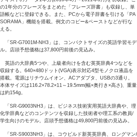
の1年分のフレーズをまとめた「フレーズ辞書」も収録し、単
語帳などに登録できる。また、PCから電子辞書を引ける「PA
SORAMA」機能を搭載。例文のコピー&ペーストなどが行な
える。
「SR-G7001M-NH3」は、コンパクトサイズの英語学習モデ
ル。店頭予想価格は37,800円前後の見込み。
英語の大辞典5つや、上級者向けを含む英英辞典4つなどを
収録する。640×480ドット(VGA)表示対応4型モノクロ液晶を
搭載。電源はリチウムイオン、ACアダプタ、USBの3通り。
本体サイズは116.2×78.2×11～19.5mm(幅×奥行き×高さ)、重量
は約154g。
「SR-G9003NH3」は、ビジネス技術実用英語大辞典や、理
化学辞典などのコンテンツを収録した技術者や理工系の教員/
学生向けのモデル。店頭予想価格は49,800円前後の見込み。
「SR-S9003NH3」は、コウビルド新英英辞典、ロングマン/