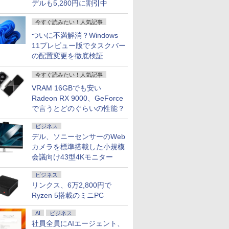
デルも5,280円に割引中
今すぐ読みたい！人気記事
ついに不満解消？Windows
11プレビュー版でタスクバー
の配置変更を徹底検証
今すぐ読みたい！人気記事
VRAM 16GBでも安い
Radeon RX 9000、GeForce
7
7
7
2
8
8
8
9
9
9
3
で言うとどのぐらいの性能？
ビジネス
デル、ソニーセンサーのWeb
カメラを標準搭載した小規模
会議向け43型4Kモニター
0円OFFクーポン】
ン使用で48,260円 8/2～10】タッ
定5%OFFクーポ
わ なんか小さく
【マラソン限定
楽天1位★マラソン限定
ちいかわ なんか小さく
新品 一体型デスクトップパソコン 27型フ
【1500円OFFクーポン】
【お買い物マラソ開催
【中古】キングダム ＜
【新品】14インチワ
【期間限定10%OFF
女の園の星 5 特
【期間限定P
ビジネス
Bカメラ搭載&フル
・WEBカメラ・第10世代i5・
2 10時まで】 モニ
いいやつ（2）なん
30%OFF】中古 店長おま
P2倍【クーポン利用で実
てかわいいやつ（1）
ルHD液晶 Windows11 Office付き 第4世代
【WEBカメラ＆テンキー
中！P最大31.5%還元】モ
1−79巻セット＞ / 原泰久
液晶 フルHD ノート
ポン 8/12 10時まで
（FCswing） [ 和
【3年保証】M
リンクス、6万2,800円で
ートパソコン 中
SSD256GB｜Office付き｜DELL
インチ 100Hz
くて開ける絵本付
かせパソコン Core i5 第
質10,999円】モバイルモ
（ワイドKC） [ ナガノ ]
Core i7 メモリ16GB SSD512GB USB3.0
付き】ノートパソコン
ニター 27/34型
（コミックセット）
コン office付き Intel
MAXZEN ゲーミン
]
DAIV Z7 S
Ryzen 5搭載のミニPC
ン 14インチ
ex 3280 AIO｜21.5型 IPSフルHD｜
VAパネル スピーカ
版 （講談社キャラ
11世代 メモリ8GB 16GB
ニター 15.6インチ FHD
超薄型 初期設定済み ホワイト/ブラック/ブ
15.6インチ SSD512GB メ
260hz/200hz/100hz ゲー
Pentium GOLD 650
ター 27インチ 240H
Windows 
0
0
0
￥39,800
￥13,999
￥1,100
￥69,800
￥24,800
￥14,999
￥40,198
￥34,800
￥19,980
￥2,178
￥200,200
8GB メモリ8GB
ws11 Pro｜NVMe SSD 256GB｜
 ブルーライト軽減
A） [ ナガノ ]
SSD240GB 15インチ
IPS 薄型軽量 1080P 高画
ルー選択可
モリ16GB Corei5 第8世
ミングモニター USB
メモリ8GB M.2 SAT
WQHD(2,560×1,440)
送料無料 中
AI
ビジネス
5 第8世代
W｜Wi-Fi 6・5GHz対応｜
レアタイプ 壁掛け
Windows11 WPS Office
質 プラグアンドプレイ 調
代 Microsoft Office付き
TYPE-C端子対応 HDMI端
SSD256GB USB3.0
HDMI2.0×2 DP1.4×2
パソコン デ
社員全員にAIエージェント、
oft Office付き
tooth｜一体型デスクトップパソコン
スペース 角度調整
1年保証 ノートパソコン
整可能スタンド搭載
Windows11 DELL
子 1ms応答 ㍶モニター
HDMI WEBカメラ
FastIPS sRGB99％
ップ PC OF