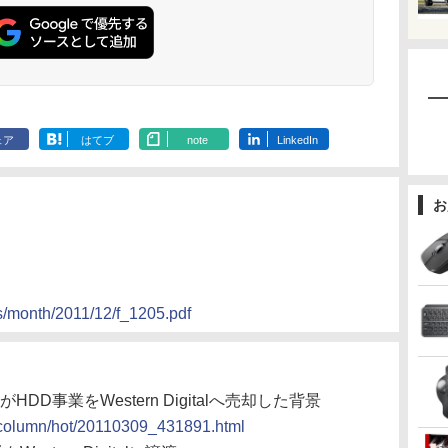
ェア
はてブ
note
LinkedIn
お
s/month/2011/12/f_1205.pdf
DD事業をWestern Digitalへ売却した背景
s/column/hot/20110309_431891.html