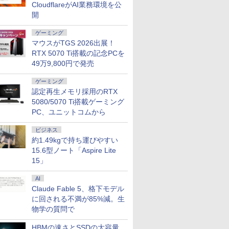
s11 NEC
C 180日保証
78° Adaptive-
【CA】 中古ノートPC 中
USB-C PD対応 ミニHDMI
Latitude 3500 中古ノー
パソコン モニター 非光沢
Bluetooth 無線LAN
Adaptive-Sync ブ
CloudflareがAI業務環境を公
pro VM-7 ノートパ
応 MAXZEN
古ノートパソコン 中古パ
ノートPC スマホ ゲーム
トパソコン PC パソコン
スピーカー内蔵
Windows11 JIS規
イトカット 非光沢 
開
中古 PC パソコン
H02-F100
ソコン 中古PC 中古品
機対応 ブラック Ingnok
中古ノートPC 中古PC 最
HDR/Freesync/MPRT1ms/VESA
語配列キーボード ノ
カーフリー チルト調
トPC SSD1TB
win11 パソコン コスパ ノ
yn02d
大SSD1TB メモリ32GB
対応 ブルーライト軽減
PC win11【NC14J】
MGM27IC05-Q240
ゲーミング
6GB
ートパソコン
中古パソコン フルHD
MF27X3A
スゼン
マウスがTGS 2026出展！
RTX 5070 Ti搭載の記念PCを
49万9,800円で発売
ゲーミング
認定再生メモリ採用のRTX
5080/5070 Ti搭載ゲーミング
PC、ユニットコムから
ビジネス
約1.49kgで持ち運びやすい
15.6型ノート「Aspire Lite
15」
AI
Claude Fable 5、格下モデル
に回される不満が85%減。生
物学の質問で
HBMの速さとSSDの大容量