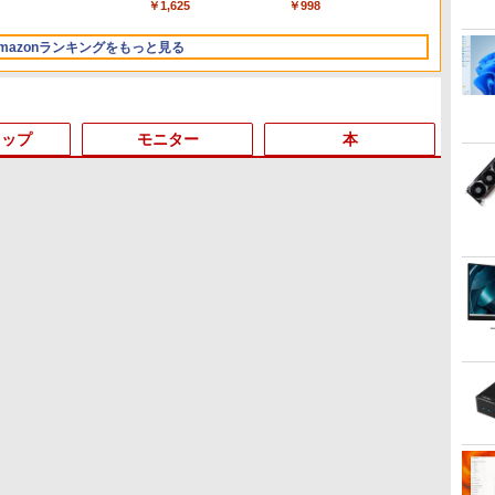
￥14,990
￥1,964
￥1,625
￥3,480
￥998
V12 小型軽量 ブルート
(Smart Basic)
ANC 36時間再生
ペットボトル ] [ 箱買い ]
ゥースHi-Fi 最大36時間
[ ストック ] [ 水分補給 ]
mazonランキングをもっと見る
再生 ぶるーとゅーす コ
ードレス ENCノイズキ
ャンセリング 自動ペア
リング Type-C充電 マ
イク付き 防水 タッチ式
トップ
モニター
本
音量調整 スポーツ/通
勤/通学/WEB会議(ホワ
イト)
3
3
3
4
4
4
3
5
5
5
6
1
6
6
ONE PIECE モノクロ版
HUNTER×HUNTER モ
スーパーの裏でヤニ吸う
115 (ジャンプコミック
ノクロ版 39 (ジャンプ
ふたり 9巻 (デジタル版ビ
スDIGITAL)
コミックスDIGITAL)
ッグガンガンコミックス)
￥594
￥572
￥810
ー
一体型デスクトップパソコン 27型フ
【期間限定破格金額！】
R291-DELL P2419H 23.8
杖と剣のウィストリア
【★最大100%ポイント】
【楽天1位 10.5/11インチ
[新品][全巻収納ダンボー
【期間限定P15倍+最大10%OFFクーポン】
中古ノートパソコン・
2026夏登場★Switch2ド
ちいかわ なんか小さく
【150
【クーポ
【期間限
ちいか
ス
ボ
 Windows11 Office付き 第4世代
新生活 新古品 Win11搭載
インチ 液晶モニタ 1点 フ
（16） 【電子書籍】[ 大
【Windows11 正式対応 ×
小型 軽量】モバイルモニ
ル本棚付]◆特典あり◆魔
【3年保証】MouseComputer 【写真待】
windows11 office付・整
ック不要 モバイル ゲーミ
てかわいいやつ（7）なん
【WE
チパネル
ン 8/1
てかわ
i7 メモリ16GB SSD512GB USB3.0
パソコンノートパソコン
ルHD(1920x1080) 表面処
森藤ノ ]
テンキー】富士通
ター 10.5インチ 11インチ
入りました!入間くん (1-
DAIV Z7 SSD1024GB メモリ64GB Core i7
備済み品・富士通
ングモニター 16インチ
か飛び出ていろいろ貼れ
HD】ノ
16GB・
ター 27
か楽し
 初期設定済み ホワイト/ブラック/ブ
office付き 初心者向けノ
理:ノングレア(非光沢)
LIFEBOOK A579/第8世
フルHD 1080P
49巻 最新刊)[オリジナル
Windows 11 Pro 中古 アウトレット 返品
LIFEBOOK U938 超軽量
144Hz /120Hz /60Hz 2k
るフォトアルバム付き特
古パソコ
OptiPl
FHD 
き特装
0
￥12,980
￥6,980
￥594
￥18,800
￥10,999
￥30,906
￥200,200
￥22,800
￥11,999
￥3,630
￥23,80
￥50,80
￥13,98
￥1,980
光
択可
ートPC 初期設定済 15.6
HDMIx1/D-
代 Core i3/メモ
100%sRGB 400cd/m? 光
缶バッジ付] 全巻セット
送料無料 中古デスクトップパソコン 中古
ノートパソコン 13.3型
15.6インチ タッチパネル
装版 （講談社キャラクタ
SSD12
Windo
ー搭載
クターズ
ス
型 インテル高速CPU ラン
Subx1/DisplayPortx1 ★
リ:4GB/8GB/16GB/SSD:128GB/256GB/512GB/1TB/DVD/Wi-
沢IPS パネル 色鮮やか
パソコン デスクトップパソコン デスクト
FHD 第7世代 Core i5 / メ
撥水加工ケース スタンド
ーズA） [ ナガノ ]
Core i
DVD±R
ノング
ダムで発送 メモリ4GB～
送料無料★【中古動作
fi/15.6
265g 超軽量 Type-C対応
ップ PC OFFICE付き
モリ8GB / SSD256GB /
非光沢 薄型 軽量 VESA
Micros
Blue
対応 省