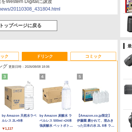
stern Digitalに譲渡
cs/news/20110308_431804.html
トップページに戻る
最
ジック
ドリンク
コミック
ング
更新日時：2026/08/08 18:06
Anker Soundcore
On My Road (Stadium
by Amazon 天然水ラベ
【2026年アップグレー
On My Road (Stadium
by Amazon 炭酸水 ラ
Xiaomi シャオミ REDMI
BUGS LIFE
【Amazon.co.jp限定】
Liberty 5 ミッドナイト
ver.)
ルレス 2L×9本
ド版】AOKIMI ワイヤ
ver.)
ベルレス 500ml ×24本
Buds 8 Lite ワイヤレス
伊藤園 磨かれて、澄みき
￥250
ブラック
レスイヤホン
強炭酸水 ペットボトル
イヤホン Bluetooth 5.4
った日本の水 2L 8本 ラベ
￥250
￥1,117
￥250
bluetooth イヤホン
500ミリリットル
ノイズキャンセリング
ルレス [ ケース ] [ 水 ] [