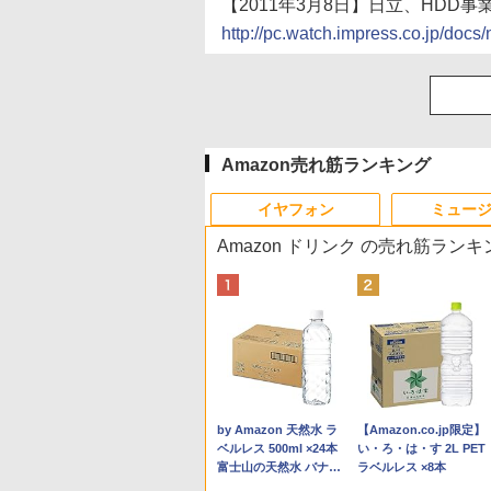
【2011年3月8日】日立、HDD事業をWe
http://pc.watch.impress.co.jp/do
Amazon売れ筋ランキング
イヤフォン
ミュー
Amazon ドリンク の売れ筋ランキ
Anker Soundcore P40i
BRUCE WAYNE feat.
by Amazon 天然水 ラ
Anker Soundcore P31i
BRUCE WAYNE feat.
【Amazon.co.jp限定】
オフホワイト
Flo Milli, ATL Jacob
ベルレス 500ml ×24本
ブラック
Flo Milli, ATL Jacob
い・ろ・は・す 2L PET
[Explicit]
富士山の天然水 バナジ
[Explicit]
ラベルレス ×8本
￥7,990
￥5,990
ウム含有 水 ミネラルウ