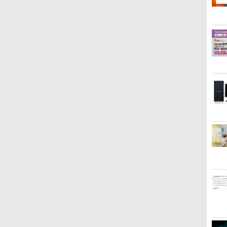
高速SSD1TB 最大 フル
品】
型/Office/HDMI/USB3.1/
miniHDMI モニター 持ち
Webカメラ / 初期設定
ポータブル
Window
｜中古P
高視野角 1
HD Webカメラ zoom 軽
中古PC 中古ノートパソ
運び サブディスプレイ ミ
不要
ps5/Mac/switch/2対応 ス
Versa
Sync対
1
量薄型 無線 型番更新で在
コン Windows11
ニPC対応 3年保証
ピーカー内蔵 kksmart
ソコン 
MJM27C
庫処分
EVICIV
中古ノー
メモリ1