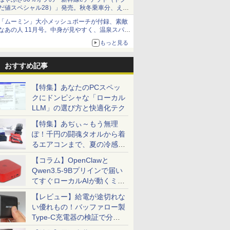
だ値スペシャル28）」発売。秋冬乗車分、えき
ねっと限定
「ムーミン」大小メッシュポーチが付録、素敵
なあの人 11月号。中身が見やすく、温泉スパに
も使える
もっと見る
おすすめ記事
【特集】あなたのPCスペッ
クにドンピシャな「ローカル
LLM」の選び方と快適化テク
【特集】あぢぃ～もう無理
ぽ！千円の闘魂タオルから着
るエアコンまで、夏の冷感グ
ッズ一挙紹介
【コラム】OpenClawと
Qwen3.5-9Bプリインで届い
てすぐローカルAIが動くミニ
PC「SER9 Pro」
【レビュー】給電が途切れな
い優れもの！バッファロー製
Type-C充電器の検証で分か
ったこと