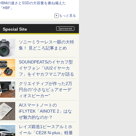
HBMの速さとSSDの大容量を兼ね備えた
「HBF」
もっと見る
Special Site
ソニーミラーレス一眼の大特
集！ 見どころ記事まとめ
SOUNDPEATSのイヤカフ型
イヤフォン「UU2イヤーカ
フ」をイヤカフマニアが語る
クリエイティブが作った2万
円台の“小さなピュアオーデ
ィオスピーカー”
AIスマートノートの
iFLYTEK「AINOTE 2」はな
ぜ魅力的なのか？
レイズ鍛造1ピースアルミホ
イール「CE28 N-plus」軽量