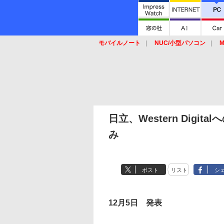
モバイルノート
NUC/小型パソコン
M
SSD
キーボード
マウス
日立、Western Digi
み
ポスト
リスト
シ
12月5日 発表