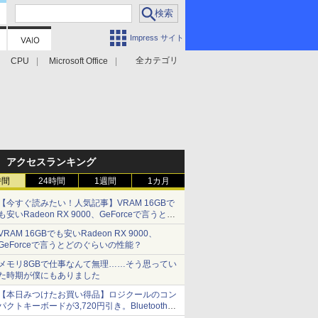
Impress サイト
全カテゴリ
CPU
Microsoft Office
アクセスランキング
時間
24時間
1週間
1カ月
【今すぐ読みたい！人気記事】VRAM 16GBで
も安いRadeon RX 9000、GeForceで言うとど
のぐらいの性能？ - PC Watch
VRAM 16GBでも安いRadeon RX 9000、
GeForceで言うとどのぐらいの性能？
メモリ8GBで仕事なんて無理……そう思ってい
た時期が僕にもありました
【本日みつけたお買い得品】ロジクールのコン
パクトキーボードが3,720円引き。Bluetoothで3
台接続対応