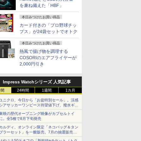
を兼ね備えた「HBF」
本日みつけたお買い得品
カード付きの「プロ野球チッ
プス」が24袋セットでオトク
本日みつけたお買い得品
熱風で揚げ物を調理する
COSORIのエアフライヤーが
2,000円引き
Impress Watchシリーズ 人気記事
時間
24時間
1週間
1カ月
ユニクロ、今日から「お盆特別セール」。涼感
シアサッカーワンピース待望値下げ、撥水ギア
ショーツは1990円に
東映の歴代オープニング映像がカプセルトイ
に。全5種で8月下旬発売
カルディ、オンライン限定「ネコバッグ＆タン
ブラーセット」を一般販売。7月の抽選販売の
当選無効分
はやぶさ50％オフの「新幹線eチケット（トク