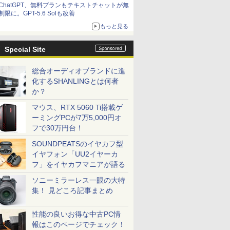
ChatGPT、無料プランもテキストチャットが無
制限に。GPT-5.6 Solも改善
もっと見る
Special Site
総合オーディオブランドに進
化するSHANLINGとは何者
か？
マウス、RTX 5060 Ti搭載ゲ
ーミングPCが7万5,000円オ
フで30万円台！
SOUNDPEATSのイヤカフ型
イヤフォン「UU2イヤーカ
フ」をイヤカフマニアが語る
ソニーミラーレス一眼の大特
集！ 見どころ記事まとめ
性能の良いお得な中古PC情
報はこのページでチェック！