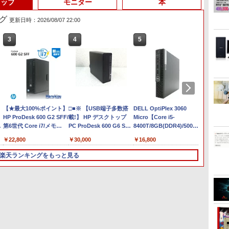
トップ
モニター
本
グ
更新日時：2026/08/07 22:00
3
3
4
4
5
5
6
6
Anker Soundcore
On My Road (Stadium
by Amazon 天然水ラベ
ONE PIECE モノクロ版
【2026年アップグレー
On My Road (Stadium
by Amazon 炭酸水 ラ
HUNTER×HUNTER モ
Xiaomi シャオミ REDMI
BUGS LIFE
コカ・コーラ やかんの麦
スーパーの裏でヤニ吸う
Liberty 5 ミッドナイト
ver.)
ルレス 2L×9本
115 (ジャンプコミック
ド版】AOKIMI ワイヤ
ver.)
ベルレス 500ml ×24本
ノクロ版 39 (ジャンプ
Buds 8 Lite ワイヤレス
茶 from 爽健美茶 ラベル
ふたり 9巻 (デジタル版ビ
￥250
ブラック
スDIGITAL)
レスイヤホン
強炭酸水 ペットボトル
コミックスDIGITAL)
イヤホン Bluetooth 5.4
レス 650mlPET×24本
ッグガンガンコミックス)
￥250
￥1,117
￥250
bluetooth イヤホン
500ミリリットル
ノイズキャンセリング
￥14,990
￥594
￥1,964
￥1,625
￥572
￥3,480
￥2,009
￥810
V12 小型軽量 ブルート
(Smart Basic)
ANC 36時間再生
フ
【1500円OFFクーポン】
【★最大100%ポイント】
ゥースHi-Fi 最大36時間
ノートパソコン 新品
□■※ 【USB端子多数搭
レビュー投稿 5年保証｜
DELL OptiPlex 3060
【全品最
【中古
【訳アリ】【WEBカメラ
HP ProDesk 600 G2 SFF/
再生 ぶるーとゅーす コ
Office付き 初心者向け 初
載!】 HP デスクトップ
MS Office 2024 H&B 搭
Micro【Core i5-
ーポン
付】 【 X
ー
＋フルHD】ノートパソコ
第6世代 Core i7/メモ
ードレス ENCノイズキ
期設定済 Win11 Pro 日本
PC ProDesk 600 G6 SFF
載｜中古ノートパソコン
8400T/8GB(DDR4)/500GB/Win11-
クを余
2.8GHz 
ア
ン 中古パソコン 13.3イン
リ:4GB/8GB/16GB/SSD:128GB/256GB/512GB/1TB/DVD/DP/VGA/Wifi/2
ャンセリング 自動ペア
語キーボード テレワーク
Corei5-10500/メモリ
Windows11 Office付｜
64bit】中古/送料無料 ※
東芝 TO
HDD:4T
￥29,800
￥22,800
￥29,800
￥30,000
￥29,800
￥16,800
￥24,99
￥36,00
チ SSD256GB メモリ
画面出力/Office/中古 デ
リング Type-C充電 マ
応援 Celeron N3350メモ
8GB/SSD256GB/DVDマ
テンキー DVD 搭載｜
沖縄、離島を除く
Dynabo
チ×2 
8GB Core i5-1135G7 第
スクトップ デスクトップ
イク付き 防水 タッチ式
リー:8GB 高速
ルチ/Win11 動作確認
Core i5 第7世代 メモリ
ンチ Int
ホン パ
楽天ランキングをもっと見る
11世代 Microsoft Office
PC/Windows11
音量調整 スポーツ/通
SSD:512GB最大 laptop
【中古】送料無料
8GB SSD 256GB｜店長
代 メモリ
話機 本
料
付き Windows11 東芝
勤/通学/WEB会議(ホワ
14型液晶 Webカメラ
厳選 Lenovo ThinkPad
SSD256
ハ
dynabook G83 中古 PC
イト)
USB 3.0 miniHDMI 無線
15.6型 Bluetooth Wi-Fi
Window
パソコン ノートPC
機能 Bluetooth 超軽量大
無線｜中古 パソコン 中古
H&B W
3
3
4
4
5
5
6
6
SSD1TB メモリ16GB 軽
容量バッテリー ノート
PC Word Excel
PC 中
量 薄型 ダイナブック
PC在宅勤務14Q8H
ートパ
ン