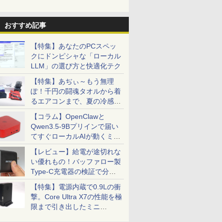
おすすめ記事
【特集】あなたのPCスペッ
クにドンピシャな「ローカル
LLM」の選び方と快適化テク
【特集】あぢぃ～もう無理
ぽ！千円の闘魂タオルから着
るエアコンまで、夏の冷感グ
ッズ一挙紹介
【コラム】OpenClawと
Qwen3.5-9Bプリインで届い
てすぐローカルAIが動くミニ
PC「SER9 Pro」
【レビュー】給電が途切れな
い優れもの！バッファロー製
Type-C充電器の検証で分か
ったこと
【特集】電源内蔵で0.9Lの衝
撃。Core Ultra X7の性能を極
限まで引き出したミニ
PC「GPD BOX」