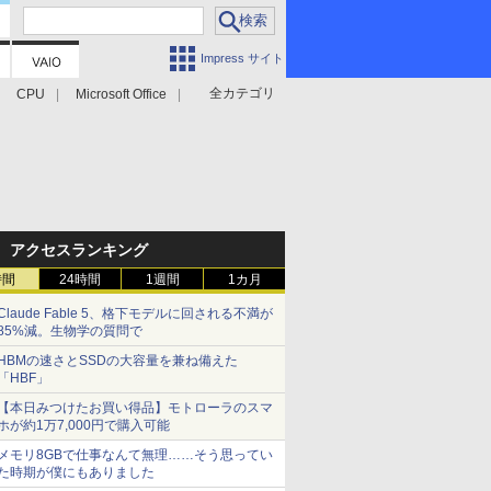
Impress サイト
全カテゴリ
CPU
Microsoft Office
アクセスランキング
時間
24時間
1週間
1カ月
Claude Fable 5、格下モデルに回される不満が
85%減。生物学の質問で
HBMの速さとSSDの大容量を兼ね備えた
「HBF」
【本日みつけたお買い得品】モトローラのスマ
ホが約1万7,000円で購入可能
メモリ8GBで仕事なんて無理……そう思ってい
た時期が僕にもありました