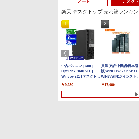
ノート
デスク
楽天 デスクトップ 売れ筋ランキン
10
10
1
1
2
2
Anker Soundcore P40i
BRUCE WAYNE feat.
【Amazon.co.jp限定】
薬屋のひとりごと 17巻
Anker Soundcore P31i
BRUCE WAYNE feat.
by Amazon 天然水 ラ
異世界居酒屋「のぶ」
ブラック
Flo Milli, ATL Jacob
い・ろ・は・す 2L PET
(デジタル版ビッグガン
ブラック
Flo Milli, ATL Jacob
ベルレス 500ml ×24本
(22) (角川コミックス・
[Explicit]
ラベルレス ×8本
ガンコミックス)
[Explicit]
富士山の天然水 バナジ
エース)
￥7,990
￥5,990
ウム含有 水 ミネラルウ
￥250
￥1,112
￥770
￥250
￥1,380
￥832
ォーター ペットボトル
ujitsu
97,848
【★最大100%ポイント】
＼11日まで限定価格／ゲ
【中古】Panasonic Let's
中古パソコン | Dell |
静岡県産 500ミリリッ
【マラソンP5倍/10%オ
貴重 英語/中国語/日本語
80日保証｜
7 Max ミ
【新生活応援・2026】
ーミングPC 福袋 セット
note SV8 CF-
OptiPlex 3040 SFF |
トル (Smart Basic)
クーポン】中古ノートパ
版 WINDOWS XP SP3 /
ノートパソ
en 9
【Office 2024 H&B】富
新品 RTX5060 Ryzen7
SV8TDLVS【i5-8365U
Windows11 | デスクトッ
ソコン Lenovo
WIN7 /WIN10 インスト
1 office
士通 LIFEBOOK U9310/
5700X メモリ16GB
8G 256G(SSD) WiFi
プ | 一年保証 | 第6世代 |
ThinkPad L570 第6世代
ル（購入時選択） シル
￥32,800
￥149,800
￥22,980
￥9,980
￥26,800
￥17,600
 第8世代｜メ
55より上
第10世代 Core i5/メモ
SSD500GB Windows11
12LCD(1920x1200)】
Core i5 6500 3.2(～最大
Core i5 メモリ16GB
ル RS232C 省スペー
256GB｜
80M(単体
リ:8GB/M.2
デスクトップPC WPS
【ECセンター】保証期間
3.6)GHz | MEM:8GB |
SSD256GB カメラ DVD
ス デスクトップパソコ
ice2019付
28GB
NVMe:128GB/256GB/512GB/1TB/Wi-
Office付き 1年保証
1ヶ月【ランクC】
HDD:500GB | DVDマルチ
Bluetooth 15.6インチ
ン Core I3 OR I5 3.1Gヘ
載｜15.6
USB4×2
fi/Bluetooth/13.3型
NVMe M.2 SSD 高性能 配
| Win11Pro64Bit
Windows11 Pro 送料無
ルツ以上 2Gメモリー
ー付｜パソ
デュアル
FHD/Webカメ
信 動画編集 VTuber対応
保証付き
DELL 790/7010 250G
パソコン｜
3年保証｜
ラ/HDMI/USB-C/USB3.2/
eスポーツ 初心者 ゲーミ
ード DVD 【中古】
10
10
1
1
2
2
ノートPC
在宅/クリエ
パソコン 中古PC 中古ノ
ングパソコン デスクトッ
ング向け
ートパソコン
プパソコン【当日出荷】
+1TB
Windows11