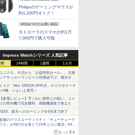
Philipsのゲーミングマウスが
約1,200円オトク！
本日みつけたお買い得品
モトローラのスマホが約1万
7,000円で購入可能
Impress Watchシリーズ 人気記事
時間
24時間
1週間
1カ月
ユニクロ、今日から「お盆特別セール」。涼感
シアサッカーワンピース待望値下げ、撥水ギア
ショーツは1990円に
ミスド「Mrs. GREEN APPLE」のコラボドーナ
ツ4種、いよいよ発売！
【家電レビュー】手ごわい雑草との戦い、コメ
リの草刈機で完全勝利 掃除機感覚で使えた
KDDI、楽天へのローミングを9月末で終了
老舗のマウスユーティリティ「チューチューマ
ウス」がAIの力を借りて15年ぶりに復活／64bit
化、Windows 10/11、「Chrome」も走り回
もっと見る
る。復活記念で2026年末まで500円