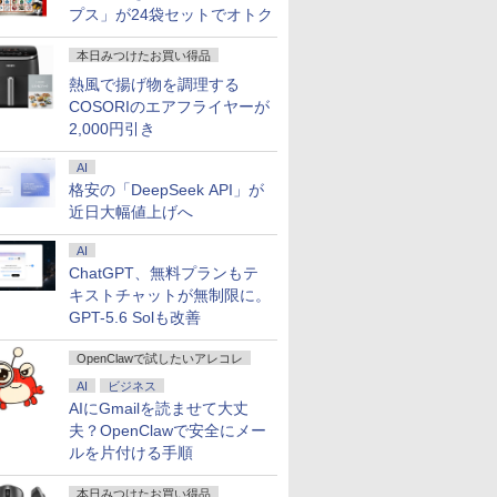
プス」が24袋セットでオトク
本日みつけたお買い得品
 スタンダードモニタ
居酒屋「のぶ」
【最強配送対応で最短翌
【いたわりセット付き】1
【お買い物マラソ開催
【令和8年度】 いちばん
【期間限定10%OFF
町人Aは悪役令嬢を
熱風で揚げ物を調理する
5インチ VA フルHD
【電子書籍】[ 蝉
日到着!!】 Ingnok モバイ
年をおいしくすこやかに
中！P最大31.5%還元】5
やさしい ITパスポート 絶
ポン 8/12 10時まで
しても救いたい〜ど
COSORIのエアフライヤーが
1ms(VRB) HDMI
 ]
ルモニター 15.6インチ モ
過ごす養生手帳2027 （イ
年保証/Type-C/100Hz 24
対合格の教科書＋出る順
ーミングモニター 2
空と氷の姫君〜 10
2,000円引き
ニD-Sub 15ピン ス
バイルディスプレイ FHD
ンプレス手帳2027） [ 久
インチ モニター USB-C
問題集 [ 高橋 京介 ]
チ FHD 240Hz 1ms 
子書店共通特典イラ
0
￥11,980
￥3,080
￥11,999
￥1,815
￥13,980
￥726
ー・ヘッドホン端
非光沢 A+スクリーン IPS
保奈穂実 ]
IPSパネル スピーカー内
IPSパネル HDMI2.0×
付】 【電子書籍】[ 
AI
カラー 3年保証(パ
液晶パネル USBType-C
蔵 HDR10 Adaptive
DP1.4×1 Adaptive S
三吉 ]
格安の「DeepSeek API」が
年)
miniHDMI スタンド付き
Sync VESA対応 チルト調
対応 フリッカーフリ
J0bmix
PS4/PS5/Switch/PC/Mac
整可 オフィス用PCモニタ
ルーライトカット モ
近日大幅値上げへ
など対応
ー フレームレス Type-
ー ディスプレイ
C/HDMIポート 高画質
MAXZEN MGM27IC0
AI
FHD フルHD 液晶モニタ
F240
ChatGPT、無料プランもテ
ー Minifire MF24X3C
キストチャットが無制限に。
GPT-5.6 Solも改善
OpenClawで試したいアレコレ
AI
ビジネス
AIにGmailを読ませて大丈
夫？OpenClawで安全にメー
ルを片付ける手順
本日みつけたお買い得品