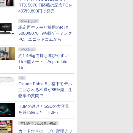
RTX 5070 Ti搭載の記念PCを
49万9,800円で発売
ゲーミング
7
7
8
8
9
9
認定再生メモリ採用のRTX
5080/5070 Ti搭載ゲーミング
PC、ユニットコムから
ビジネス
約1.49kgで持ち運びやすい
15.6型ノート「Aspire Lite
大2500円OFFク
】【OS無】【鍵
【1500円OFFクーポン】
Dell OptiPlex 3060 SFF
Dynabook dynabook
【エントリーでポイント
超得10％OFF｜fujit
「28%クーポンで97,
15」
】フ余裕のスペッ
eon E-2314
【WEBカメラ搭載&フル
第8世代 Core i5 メモリ
B65/HS (Win11x64) 中古
100％還元のチャンス】
u758｜最大180日保
円」GEEKOM A7 Ma
裕のある金額で】
/ 8.00GB /
HD】ノートパソコン 中
16GB SSD 512GB Office
Core i5-2.4GHz(1135G7)/
GMKtec M5 Ultra ミニPC
フルHD｜中古ノー
ニPC AMD Ryzen 9
AI
SHIBA
B SATA 3.5イン
古パソコン 14インチ
付き HDMI Windows11
メモリ
AMD Ryzen 7 7730U 8コ
コン｜Windows11 of
7940HS搭載
9
0
￥23,800
￥36,800
￥31,900
￥86,248
￥35,800
￥135,900
Claude Fable 5、格下モデル
ok B554 15.6イ
】 【 中古 ビジネス
SSD128GB メモリ8GB
デスクトップPC 中古パソ
8GB/SSD256GB/DVDマ
ア 16スレッド MAX4.5G
付｜Core i5 第8世
【8745HS/H255よ
el Core i3 第4世
ソコン 業務用 電
Core i5 第8世代
コン
ルチ/15.6インチ/Wi-Fi6対
16GB DDR4 512GB M.2
モリ8GB SSD256G
位】Radeon 780M
に回される不満が85%減。生
8GB/16GB
体】
Microsoft Office付き
応 [C:並品] 2022年頃購入
2280 SSD デスクトップ
Microsoft office20
GPU級性能)｜128G
物学の質問で
GB/512GB/1TB
Windows11 NEC
PC 4K Bluetooth5.2 デュ
｜Webカメラ搭載｜15
DDR5拡張可能｜USB
s11 Office 2019
Versapro VM-7 ノートパ
アル2.5G LAN
インチテンキー付｜
｜4画面8K｜デュア
HBMの速さとSSDの大容量
iFi VGA DVD 中古
ソコン 中古 PC パソコン
Windows11 Pro 最大
コン｜ノートパソコ
2.5G LAN｜3年保証
を兼ね備えた「HBF」
7
7
8
8
9
9
古ノートPC中古ノ
中古ノートPC SSD1TB
64GB 16TB拡張 コンパク
中古パソコン｜ノー
Win11 Pro｜在宅/
ソコン 中古パソコ
メモリ16GB
ト 静音 省スペース
｜オフィス付
イター/ゲーミング向
本日みつけたお買い得品
NucBox
mini pc 16GB+1TB
カード付きの「プロ野球チッ