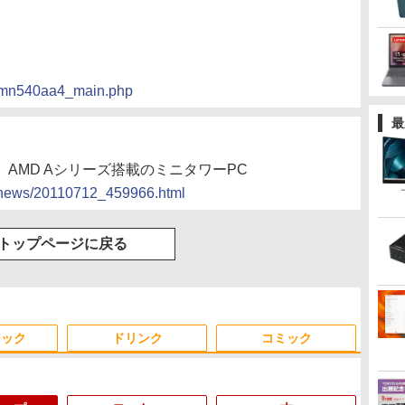
l/mn540aa4_main.php
最
房、AMD Aシリーズ搭載のミニタワーPC
cs/news/20110712_459966.html
トップページに戻る
ジック
ドリンク
コミック