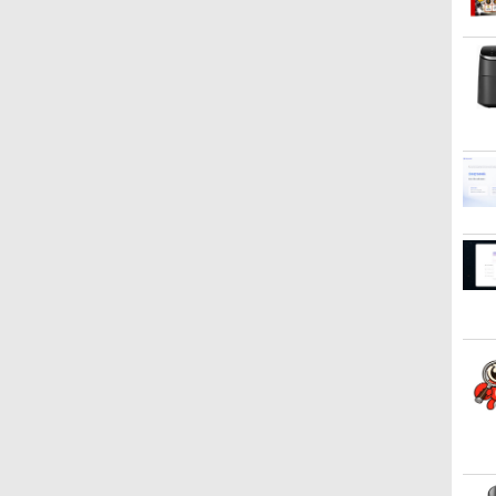
お
中古 モニター 23インチ
薬屋のひとりごと 17巻
モバイルモニター 15.6イ
＼話題の編み図が大集
【期間限定10%OFFクー
魔女と傭兵（9） 【電子
Acer
異世界
〜
]
iiyama XU2390HS-B3 ス
【電子書籍】[ 日向夏 ]
ンチ InnoView モバイル
合！／【★作品集】アイ
ポン 8/12 10時まで】 ゲ
書籍】[ 宮木真人 ]
ー 21.
(22) 
/
リムベゼル AH-IPSパネル
ディスプレイ 自立型
アムオリーブ増刊号
ーミングモニター 24.5イ
120Hz 
川 夏哉
￥770
￥792
メ
解像度1920x1080 応答速
1920*1080 FHD ポータブ
NO.1 ハマナカ
ンチ FHD 240Hz 1ms
1.4 ミ
￥8,550
￥8,980
￥950
￥12,980
￥11,88
￥924
C
度5ms コントラスト比
ルモニター IPS液晶パネ
Fast IPSパネル
ピーカ
1000:1 入力端子 DVI D-
ル 薄型 軽量 持ち運び 壁
HDMI2.0×1 DP1.4×1
子 6軸
Sub HDMI 中古ディスプ
掛けに対応
Adaptive Sync対応 フリ
ネルは1
レイ PCモニター PCディ
Switch/PS3/PS4/PS5/Xbox
ッカーフリー ブルーライ
EK221Q
スプレイ 液晶ディスプレ
One/PC/スマ
トカット モニター ディス
イ 液晶モニター rankC
ホ/USBType-C/標準HDMI
プレイ MAXZEN
対応【選べる種類】タッ
MGM25IC04-F240
チ/ケース付き/4Kタイプ