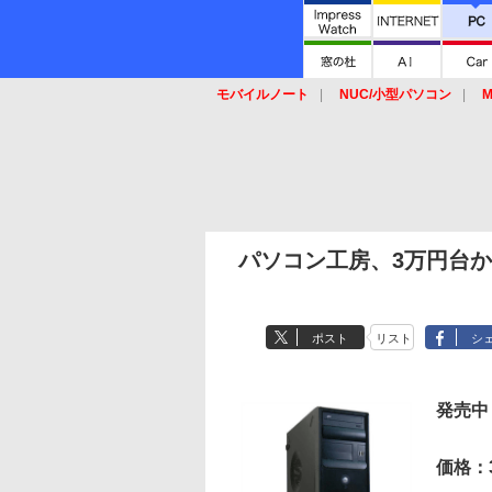
モバイルノート
NUC/小型パソコン
M
SSD
キーボード
マウス
パソコン工房、3万円台から
ポスト
リスト
シ
発売中
価格：3