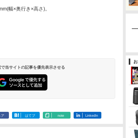
mm(幅×奥行き×高さ)。
お
 検索で当サイトの記事を優先表示させる
ェア
はてブ
note
LinkedIn