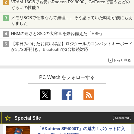
￥1,117
VRAM 16GBでも安いRadeon RX 9000、GeForceで言うとどの
￥15,980
ぐらいの性能？
【エントリーでポイント100％還元チャ
3
ンス】GMKtec G10 ミニPC【AMD Ryz
【3年保証】PS5対応 23.8型 液晶モニタ
3
メモリ8GBで仕事なんて無理……そう思っていた時期が僕にもあ
en 5 3500U DDR4 16GB 512GB/256GB/
ー フルHD IPS リフレッシュレート 100H
オレンジページ 2026 10/17号増刊＜グレ
On My Road (Stadium ver.)
スーパーの裏でヤニ吸うふたり 9巻 (デジタル
4
りました
エントリーで最大10倍！充実機能ノート
1T SSD】4C/8T 3.7GHz 64GB 16T拡張
z VESA 対応 スピーカー HDMI VGA モニ
ー＞ [雑誌]
3
版ビッグガンガンコミックス)
【Amazon.co.jp限定】 伊藤園 磨かれて、澄
パソコン テンキー/DVD/WEBカメラ内蔵
Windows11 Pro 8K/4K 3画面出力 LAN *
ター 液晶 液晶モニター 液晶ディスプレ
みきった日本の水 2L 8本 ラベルレス [ ケース
￥250
HBMの速さとSSDの大容量を兼ね備えた「HBF」
第8世代Core i3/i5 Core i7 最大メモリ16
2 WiFi5 Bluetooth5.0 Nucbox みにpc
イ 23.8インチ パソコンモニター 新品 Fe
￥1,689
] [ 水 ] [ ペットボトル ] [ 箱買い ] [ ストック
￥810
GB 新品SSD256GB 東芝 NEC有名メー
Ryzen 5 N95/N97/N100/4300U/N150よ
uVision FSID24BF0SI フュービジョン
] [ 水分補給 ]
【本日みつけたお買い得品】ロジクールのコンパクトキーボード
カー15.6型 DVD内蔵 15.6インチ HDMI P
り高性能
ゲーミングモニター
が3,720円引き。Bluetoothで3台接続対応
olaris Office搭載 最新MicrosoftOffice2
￥998
024可 Windows11 長期保証 中古PC
￥61,999
￥10,980
もっと見る
細胞の分子生物学 [ 中村 桂子 ]
5
￥18,000
￥22,000
PC Watch をフォローする
【中古ゲーミングPC】ドスパラ GALLE
アイリスオーヤマ △ポータブルモニター
4
4
RIA RT5 / GeForce GTX 1660 / Ryzen 5
15.6インチ DP-EF164S-B ブラック
良品 フルHD 13.3インチ TOSHIBA dyna
2600 / 16GB / M.2 SSD 256GB + HDD 1
4
book G83/M / Windows11/ 高性能 第8
TB / Windows11
￥13,068
世代Core i5-8250u/ 8GB/ 爆速NVMe式2
56GB-SSD/ カメラ/ 無線/ リカバリ/ Offi
￥49,980
ce付/ Win11【中古ノートパソコン 中古
パソコン 中古PC Office付きWindows1
Special Site
1】 税込送料無料 あす楽対応 即日発送
【公式限定2年保証】 モニター 23インチ
5
フルhd 高画質 100Hz VA ノングレア 非
【全品最大2500円OFFクーポン】【第8
5
「A&ultima SP4000T」の魅力！ポケットに入
￥18,990
光沢 スピーカー内蔵 3年保証 ディスプレ
世代 i7 高性能ビジネス PC】 Core i7 第