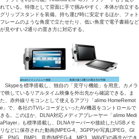
れている。特徴として背面に手で掴みやすく、本体が自立する
グリップスタンドを装備。持ち運び時に安定するほか、フォト
フレームのような角度で立たせたり、低い角度で電子書籍など
が見やすい2通りの置き方に対応する。
alimoのメインメニュー画面
角度の違う2通りの置き方が可能
Skypeを標準搭載し、独自の「見守り機能」を用意。カメラ
で映しているリアルタイム映像を外出先から確認できる。ま
た、赤外線リモコンとして使えるアプリ「alimo HomeRemot
e」で、各社のTV/レコーダといったAV機器をコントロールで
きる。このほか、DLNA対応メディアプレーヤー「alimo Medi
aPlayer」も標準搭載し、DLNAサーバーや接続したUSBメモ
リなどに保存された動画(MPEG-4、3GPP)や写真(JPEG、GI
F、PNG、BMP)、音声(MPEG-4、MP3、WAVE)の再生ができ