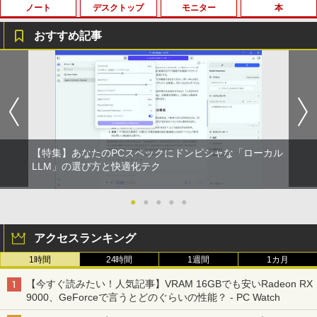
ノート
デスクトップ
モニター
本
BRUCE WAYNE feat. Flo Milli, ATL Jacob
by Amazon 天然水 ラベルレス 500ml ×24本
薬屋のひとりごと 17巻 (デジタル版ビッグガ
[Explicit]
富士山の天然水 バナジウム含有 水 ミネラル
ンガンコミックス)
ウォーター ペットボトル 静岡県産 500ミリリ
おすすめ記事
ットル (Smart Basic)
￥250
￥770
【マラソン限定価格】中古 NEC Lavie N
【訳あり品】中古パソコン | NEC | Mate
【マラソンセール期間中ポイント5倍】
【 限定生産・特典つき 】YUZURU2027
1
1
1
1
￥1,380
S700/NAB Core i7 8565U 第8世代CPU
MKM34B-1 | Windows11 | デスクトップ
【まとめ買いでお得】 中古モニター 18.5
羽生結弦カレンダー壁掛け版 [ 能登 直 ]
メモリ8GB SSD480GB+SSD16GB[Opta
| 一年保証 | 第7世代 | Core i5 7500 3.4
インチ WXGA 1366x768 ノングレア DE
BRUCE WAYNE feat. Flo Milli, ATL Jacob
異世界居酒屋「のぶ」(22) (角川コミックス・
neMemory]内蔵 15インチ フルHD Wind
(〜最大3.8)GHz | MEM:8GB | SSD:256G
LL E1916H DisplayPort VGA ケーブル
￥5,170
[Explicit]
エース)
【Amazon.co.jp限定】 い・ろ・は・す 2L P
ows11 Home WEBカメラ 無線LAN テン
B | DVD-ROM | 無線LAN:あり | Win11Pr
付き サブモニターにおすすめ 動作確認済
ET ラベルレス ×8本
キー Blu-ray PC-NS700NAB 1年保証 レ
o64bit
み 30日保証 送料無料
ビュー特典:WPS Office Bランク ノート
￥250
￥832
パソコン
￥1,112
￥10,000
￥3,900
【特集】あなたのPCスペックにドンピシャな「ローカル
夢をかなえるゾウ 子ども版1 おかしな
LLM」の選び方と快適化テク
2
￥19,800
神様ガネーシャとひみつの教え [ 水野敬
見知らぬ糸
ONE PIECE モノクロ版 115 (ジャンプコミッ
也 ]
クスDIGITAL)
by Amazon 炭酸水 ラベルレス 500ml ×24本
【エントリーでポイント10倍】 16GBメ
【期間限定10%OFFクーポン 8/12 10時
●
●
●
●
●
2
2
強炭酸水 ペットボトル 500ミリリットル (Sm
モリ Quadro P620 グラボ付き ワークス
まで】 モニター 21.5型 液晶ディスプレ
￥250
￥1,650
art Basic)
【マラソンセール期間中ポイント5倍】中
テーション 中古 Aランク 良品 Win11 Pr
イ ベゼル ディスプレイ 液晶モニター PC
￥594
2
アクセスランキング
古ノートパソコン メーカーが選べる 型番
o Xeon E3 DELL Precision 3420 256G
モニター 壁掛け フリッカーレス FreeSy
おまかせ コスパ重視 Windows11 第8世
B SSD 500GB HDD DVD 省スペース デ
nc 21.5インチ 角度調節 FullHD ブルー
￥1,625
1時間
24時間
1週間
1カ月
代 / 第10世代 Core i3 / i5 / i7 選択可能
スクトップパソコン 中古PC
ライトカット VAパネル VESAフル FHD
【中古】 ホルトハウス房子のお菓子
3
メモリ8GB SSD240GB以上 15.6インチ
ノングレア MAXZEN JM22CH02
On My Road (Stadium ver.)
HUNTER×HUNTER モノクロ版 39 (ジャンプ
【今すぐ読みたい！人気記事】VRAM 16GBでも安いRadeon RX
おまかせ Wi-Fi 初期設定済 すぐ使える 9
￥34,800
コミックスDIGITAL)
￥20,585
by Amazon 天然水ラベルレス 2L×9本
9000、GeForceで言うとどのぐらいの性能？ - PC Watch
0日保証 送料無料
￥9,480
￥250
￥572