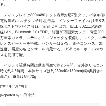
る。
ディスプレイは800×480ドット表示対応7型タッチパネル(静
電容量式/マルチタッチ対応)液晶。インターフェイスはUSB 2.
0(ホスト/デバイス各1)、miniHDMI出力、IEEE 802.11b/g/n無
線LAN、Bluetooth 2.0+EDR、前面30万画素カメラ、背面200
万画素カメラ、ステレオミニジャックを装備し、マイク、ステ
レオスピーカーを搭載。センサーはGPS、電子コンパス、加
速度、照度の各センサーを内蔵する。USBはキーボード/マウ
スを使用可能。
バッテリ駆動時間は動画再生で約2.5時間、赤外線リモコン
時で約4.5時間。本体サイズは約230×40×130mm(幅×奥行き×
高さ)、重量は約470g。
(2011年 7月 20日)
[Reported by 山田 幸治]