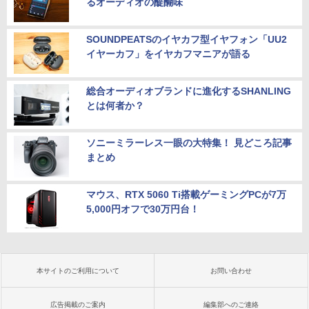
るオーディオの醍醐味
イ パソコンモニター PCモニター フルハ
8世代 Dell OptiPlex 3060 SFF Office付
イビジョン 21インチ 液晶モニター アイ
き Win11 メモリ16GB/32GB SSD256G
リスオーヤマ DT-JF * 安心延長保証対象
B/512GB/1TB USB3.0 WIFI子機付 DVD
Panasonic Let's note CF-LV7 軽量 14
HDMI DisplayPort 2画面出力 中古パソ
SOUNDPEATSのイヤカフ型イヤフォン「UU2
5
型 FHD(1920×1080)ノートパソコン 第8
コン pc デスクトップPC 本体
￥16,820
イヤーカフ」をイヤカフマニアが語る
世代 Core i5/メモリ 8GB/SSD 256GB/W
EBカメラ/WIFI/HDMI/VGA win11&office
￥41,999
2019搭載整備済み品/送料無料
総合オーディオブランドに進化するSHANLING
とは何者か？
￥22,500
ソニーミラーレス一眼の大特集！ 見どころ記事
まとめ
マウス、RTX 5060 Ti搭載ゲーミングPCが7万
5,000円オフで30万円台！
本サイトのご利用について
お問い合わせ
広告掲載のご案内
編集部へのご連絡