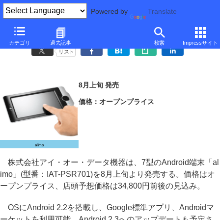
Powered by
Translate
アイ・オー、自立するグリップスタンド付き7型Android端末
カテゴリ
過去記事
検索
Impressサイト
リスト
8月上旬 発売
価格：オープンプライス
alimo
株式会社アイ・オー・データ機器は、7型のAndroid端末「al
imo」(型番：IAT-PSR701)を8月上旬より発売する。価格はオ
ープンプライス、店頭予想価格は34,800円前後の見込み。
OSにAndroid 2.2を搭載し、Google標準アプリ、Androidマ
ーケットを利用可能。Android 2.3へのアップデートも予定さ