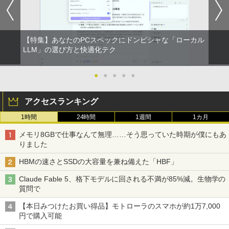
￥792
【特集】あなたのPCスペックにドンピシャな「ローカル
信じていた仲間達にダンジョン奥地で殺
LLM」の選び方と快適化テク
2
されかけたがギフト『無限ガチャ』でレ
ベル9999の仲間達を手に入れて元パーテ
ィーメンバーと世界に復讐＆『ざま
●
●
●
●
●
ぁ！』します！【電子書籍】
アクセスランキング
￥792
1時間
24時間
1週間
1カ月
メモリ8GBで仕事なんて無理……そう思っていた時期が僕にもあ
バムとケロのデイブック Bam and Ker
3
りました
o Day Book [ 島田ゆか ]
HBMの速さとSSDの大容量を兼ね備えた「HBF」
￥4,950
Claude Fable 5、格下モデルに回される不満が85%減。生物学の
質問で
【本日みつけたお買い得品】モトローラのスマホが約1万7,000
転生したら第七王子だったので、気まま
4
円で購入可能
に魔術を極めます（24） 【電子書籍】[
石沢庸介 ]