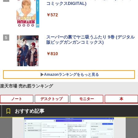
レスイヤホン bluetooth イヤホン V12 小型
コミックスDIGITAL)
by Amazon 炭酸水 ラベルレス 500ml ×24本
軽量 ブルートゥースHi-Fi 最大36時間再生 ぶ
強炭酸水 ペットボトル 500ミリリットル (Sm
￥250
るーとゅーす コードレス ENCノイズキャン
art Basic)
￥572
セリング 自動ペアリング Type-C充電 マイク
付き 防水 タッチ式音量調整 スポーツ/通勤/通
￥1,625
学/WEB会議(ホワイト)
BUGS LIFE
スーパーの裏でヤニ吸うふたり 9巻 (デジタル
￥1,964
版ビッグガンガンコミックス)
コカ・コーラ やかんの麦茶 from 爽健美茶 ラ
ベルレス 650mlPET×24本
￥250
￥810
Xiaomi シャオミ REDMI Buds 8 Lite ワイヤ
￥2,009
レスイヤホン Bluetooth 5.4 ノイズキャンセ
リング ANC 36時間再生
Amazonランキングをもっと見る
￥3,480
楽天市場 売れ筋ランキング
ノート
デスクトップ
モニター
本
おすすめ記事
妹は知っている（8） 【電子限定特典つ
1
き】 【電子書籍】[ 雁木万里 ]