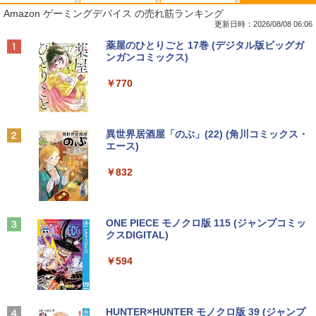
Amazon ゲーミングデバイス の売れ筋ランキング
更新日時：2026/08/08 06:06
Anker Soundcore P40i オフホワイト
BRUCE WAYNE feat. Flo Milli, ATL Jacob
【Amazon.co.jp限定】 い・ろ・は・す 2L P
薬屋のひとりごと 17巻 (デジタル版ビッグガ
[Explicit]
ET ラベルレス ×8本
ンガンコミックス)
￥7,990
￥250
￥1,112
￥770
Anker Soundcore P31i ブラック
BRUCE WAYNE feat. Flo Milli, ATL Jacob
by Amazon 天然水 ラベルレス 500ml ×24本
異世界居酒屋「のぶ」(22) (角川コミックス・
[Explicit]
富士山の天然水 バナジウム含有 水 ミネラル
エース)
ウォーター ペットボトル 静岡県産 500ミリリ
￥5,990
ットル (Smart Basic)
￥250
￥832
￥1,380
Anker Soundcore Liberty 5 ミッドナイトブ
On My Road (Stadium ver.)
ONE PIECE モノクロ版 115 (ジャンプコミッ
ラック
クスDIGITAL)
by Amazon 天然水ラベルレス 2L×9本
￥250
￥14,990
￥594
￥1,117
【2026年アップグレード版】AOKIMI ワイヤ
On My Road (Stadium ver.)
HUNTER×HUNTER モノクロ版 39 (ジャンプ