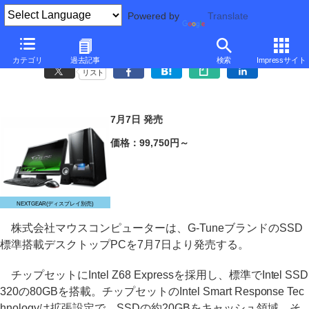
Powered by
Translate
マウス、Intel SSD320標準搭載のG-TuneブランドZ68ゲーミングPC
カテゴリ
過去記事
検索
Impressサイト
リスト
7月7日 発売
価格：99,750円～
NEXTGEAR(ディスプレイ別売)
株式会社マウスコンピューターは、G-TuneブランドのSSD
標準搭載デスクトップPCを7月7日より発売する。
チップセットにIntel Z68 Expressを採用し、標準でIntel SSD
320の80GBを搭載。チップセットのIntel Smart Response Tec
hnologyは拡張設定で、SSDの約20GBをキャッシュ領域、そ