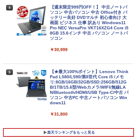
【週末限定999円OFF！】 中古ノートパ
4
ソコン 中古パソコン 中古 Office付き バ
ッテリー良好 DVDマルチ 初心者向け 大
画面 ビジネス 仕事 訳あり Windows11
Pro NEC VersaPro VKT16XZG4 Core i5
8GB 15.6インチ 中古 パソコン ノートパ
ソコン
￥30,999
【★最大100%ポイント】Lenovo Think
5
Pad L580/L590/第8世代 Core i5 /メモ
リ:8GB/16GB/32GB/SSD:256GB/512G
B/1TB/15.6型/Webカメラ/WIFI/無線LA
N/Bluetooth/HDMI/USB Type-C/中古 パ
ソコン 中古PC 中古ノートパソコン Win
dows11
￥31,800
楽天ランキングをもっと見る