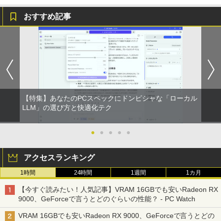
おすすめ記事
モバイルモニター ミラーリング 高画質 1
2026年8月発売 予約 mini ミニ 2026年9
1
1
0.1インチ IPS液晶 小型 LEDバックライ
月号 ミルク M!LK MILK
ト モバイルディスプレイ ゲーミングモニ
ター デュアルディスプレイ スマホ Andr
￥5,180
oid iPhone iPad 1年保証 日本語説明書
送料無料
￥8,990
【特集】あなたのPCスペックにドンピシャな「ローカル
まほうのにこにこおやつ [ まいのおやつ ]
LLM」の選び方と快適化テク
2
￥1,650
【楽天1位常連・超800冠獲得】黒/白 モ
●
●
●
●
●
2
ニター 21.5 / 23.8 / 24.5 / 27型 240Hz/2
00Hz /180Hz/165Hz/100Hz ゲーミングモ
アクセスランキング
ニター 1ms応答 pcモニター パソコン モ
ニター 非光沢 スピーカー内蔵 HDR/Free
1時間
24時間
1週間
1カ月
sync/VESA cocopar HG-238
ちいかわ なんか小さくてかわいいやつ
3
（8） 【電子書籍】[ ナガノ ]
【今すぐ読みたい！人気記事】VRAM 16GBでも安いRadeon RX
￥11,999
9000、GeForceで言うとどのぐらいの性能？ - PC Watch
￥1,375
VRAM 16GBでも安いRadeon RX 9000、GeForceで言うとどの