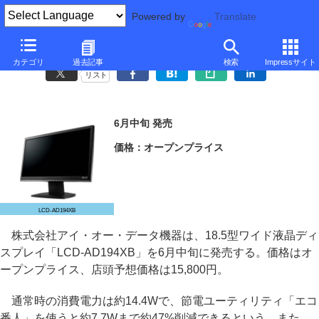
Powered by
Translate
アイ・オー、「エコ番人」対応18.5型ワイド液晶
カテゴリ
過去記事
検索
Impressサイト
リスト
6月中旬 発売
価格：オープンプライス
LCD-AD194XB
株式会社アイ・オー・データ機器は、18.5型ワイド液晶ディ
スプレイ「LCD-AD194XB」を6月中旬に発売する。価格はオ
ープンプライス、店頭予想価格は15,800円。
通常時の消費電力は約14.4Wで、節電ユーティリティ「エコ
番人」を使うと約7.7Wまで約47%削減できるという。また、