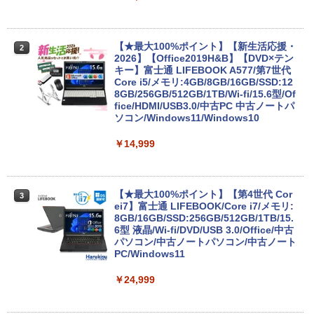
Anker Soundcore Liberty 5 ミッドナイトブ
On My Road (Stadium ver.)
ONE PIECE モノクロ版 115 (ジャンプコミッ
ラック
クスDIGITAL)
by Amazon 天然水ラベルレス 2L×9本
【★最大100%ポイント】【新生活応援・
￥250
2
2026】【Office2019H&B】【DVD×テン
￥14,990
￥594
￥1,117
キー】富士通 LIFEBOOK A577/第7世代
Core i5/メモリ:4GB/8GB/16GB/SSD:12
8GB/256GB/512GB/1TB/Wi-fi/15.6型/Of
fice/HDMI/USB3.0/中古PC 中古ノートパ
【2026年アップグレード版】AOKIMI ワイヤ
On My Road (Stadium ver.)
HUNTER×HUNTER モノクロ版 39 (ジャンプ
ソコン/Windows11/Windows10
レスイヤホン bluetooth イヤホン V12 小型
コミックスDIGITAL)
by Amazon 炭酸水 ラベルレス 500ml ×24本
軽量 ブルートゥースHi-Fi 最大36時間再生 ぶ
強炭酸水 ペットボトル 500ミリリットル (Sm
￥250
￥14,999
るーとゅーす コードレス ENCノイズキャン
art Basic)
￥572
セリング 自動ペアリング Type-C充電 マイク
付き 防水 タッチ式音量調整 スポーツ/通勤/通
￥1,625
学/WEB会議(ホワイト)
【★最大100%ポイント】【第4世代 Cor
3
BUGS LIFE
スーパーの裏でヤニ吸うふたり 9巻 (デジタル
ei7】富士通 LIFEBOOK/Core i7/メモリ:
￥1,964
版ビッグガンガンコミックス)
【Amazon.co.jp限定】 伊藤園 磨かれて、澄
8GB/16GB/SSD:256GB/512GB/1TB/15.
みきった日本の水 2L 8本 ラベルレス [ ケース
￥250
6型 液晶/Wi-fi/DVD/USB 3.0/Office/中古
] [ 水 ] [ ペットボトル ] [ 箱買い ] [ ストック
￥810
パソコン/中古ノートパソコン/中古ノート
Xiaomi シャオミ REDMI Buds 8 Lite ワイヤ
] [ 水分補給 ]
PC/Windows11
レスイヤホン Bluetooth 5.4 ノイズキャンセ
リング ANC 36時間再生
￥998
￥24,999
￥3,480