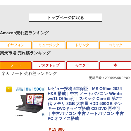
トップページに戻る
Amazon売れ筋ランキング
イヤフォン
ミュージック
ドリンク
コミック
楽天市場 売れ筋ランキング
ノート
デスクトップ
モニター
本
Anker Soundcore P40i オフホワイト
BRUCE WAYNE feat. Flo Milli, ATL Jacob
by Amazon 天然水 ラベルレス 500ml ×24本
薬屋のひとりごと 17巻 (デジタル版ビッグガ
[Explicit]
富士山の天然水 バナジウム含有 水 ミネラル
ンガンコミックス)
楽天 ノート 売れ筋ランキング
ウォーター ペットボトル 静岡県産 500ミリリ
￥7,990
更新日時：2026/08/08 22:00
ットル (Smart Basic)
￥250
￥770
レビュー投稿 5年保証｜MS Office 2024
1
￥1,380
H&B 搭載｜中古 ノートパソコン Windo
ws11 Office付｜スペック Core i5 第7世
Anker Soundcore P31i ブラック
BRUCE WAYNE feat. Flo Milli, ATL Jacob
異世界居酒屋「のぶ」(22) (角川コミックス・
代 メモリ 8GB 大容量 HDD 500GB テン
[Explicit]
エース)
【Amazon.co.jp限定】 い・ろ・は・す 2L P
キー DVDドライブ搭載 CD DVD 再生可
ET ラベルレス ×8本
｜中古パソコン 中古ノートパソコン 中古
￥5,990
PC オフィス搭載
￥250
￥832
￥1,112
￥19,800