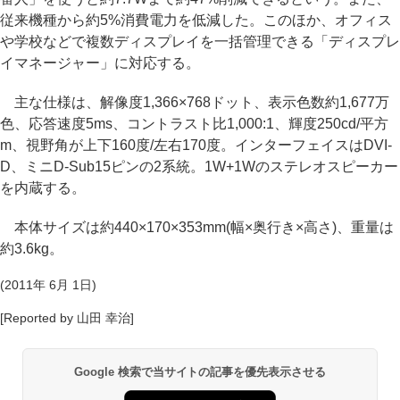
従来機種から約5%消費電力を低減した。このほか、オフィス
や学校などで複数ディスプレイを一括管理できる「ディスプレ
イマネージャー」に対応する。
主な仕様は、解像度1,366×768ドット、表示色数約1,677万
色、応答速度5ms、コントラスト比1,000:1、輝度250cd/平方
m、視野角が上下160度/左右170度。インターフェイスはDVI-
D、ミニD-Sub15ピンの2系統。1W+1Wのステレオスピーカー
を内蔵する。
本体サイズは約440×170×353mm(幅×奥行き×高さ)、重量は
約3.6kg。
(2011年 6月 1日)
[Reported by 山田 幸治]
Google 検索で当サイトの記事を優先表示させる