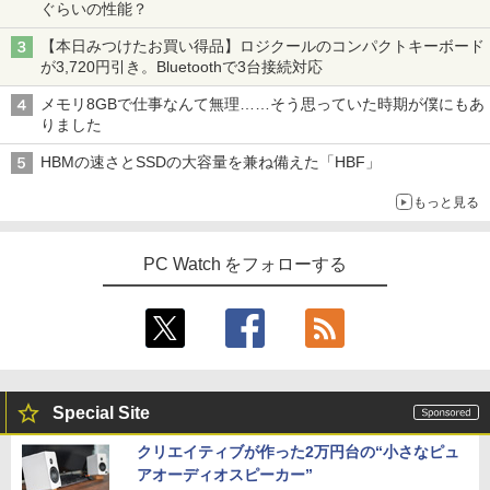
ぐらいの性能？
液晶ディスプレイ アイ・オー・データ DI
3
-A221DB [ワイド液晶ディスプレイ 21.5
【本日みつけたお買い得品】ロジクールのコンパクトキーボード
型/1920×1080/3辺フレームレス]
【3千円以上送料無料】タッチペンで音が
4
が3,720円引き。Bluetoothで3台接続対応
聞ける!はじめてずかん1000 英語つき／
小学館辞典編集部
￥12,280
メモリ8GBで仕事なんて無理……そう思っていた時期が僕にもあ
りました
￥5,478
HBMの速さとSSDの大容量を兼ね備えた「HBF」
【P最大31.5%還元！】Minifire モニター
4
24インチ IPS 内蔵スピーカーディスプレ
もっと見る
イ100Hz FHD 1080P VGA ブルーライト
【特典】GIANNA HOMMES ISSUE05 co
5
軽減 フリッカーフリー VESA対応 フレー
ver 山中柔太朗(B4サイズ両面ピンナッ
ムレス HDMI1.4／DP／VGAコントラス
プ)
PC Watch をフォローする
ト1000:1 チルト調節可 ビジネス用 【送
料無料】pcモニター (ケーブル付）
￥2,200
￥10,980
IOデータ 3辺フレームレス＆広視野角A
5
Special Site
DSパネル液晶ディスプレイ ［21.5型 /フ
ルHD(1920×1080) /ワイド］ ブラック
クリエイティブが作った2万円台の“小さなピュ
KH-A221DB
アオーディオスピーカー”