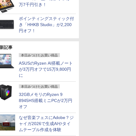
万7千円引き！
ポインティングスティック付
き「HHKB Studio」が2,200
円オフ！
新記事
本日みつけたお買い得品
ASUSのRyzen AI搭載ノート
が3万円オフで15万9,800円
に
本日みつけたお買い得品
32GBメモリのRyzen 9
8945HS搭載ミニPCが2万円
オフ
なぜ音楽フェスにAdobe？ジ
7
7
7
8
8
8
9
9
9
ャイガ2026で生成AIやタイ
ムテーブル作成を体験