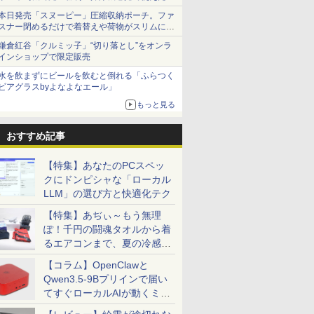
本日発売「スヌーピー」圧縮収納ポーチ。ファ
スナー閉めるだけで着替えや荷物がスリムにま
とまる
鎌倉紅谷「クルミッ子」“切り落とし”をオンラ
インショップで限定販売
水を飲まずにビールを飲むと倒れる「ふらつく
ビアグラスbyよなよなエール」
もっと見る
おすすめ記事
【特集】あなたのPCスペッ
クにドンピシャな「ローカル
LLM」の選び方と快適化テク
【特集】あぢぃ～もう無理
ぽ！千円の闘魂タオルから着
るエアコンまで、夏の冷感グ
ッズ一挙紹介
【コラム】OpenClawと
Qwen3.5-9Bプリインで届い
てすぐローカルAIが動くミニ
PC「SER9 Pro」