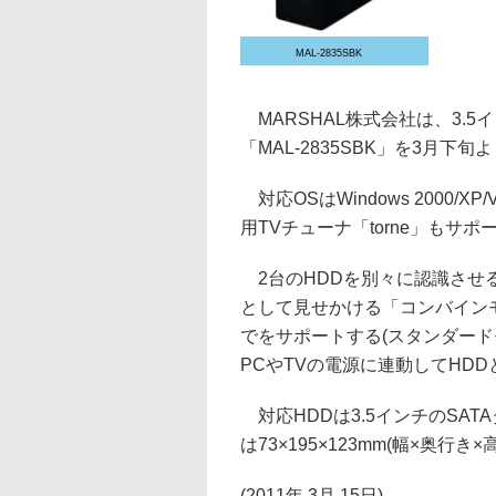
MAL-2835SBK
MARSHAL株式会社は、3.5イ
「MAL-2835SBK」を3月下旬
対応OSはWindows 2000/XP/V
用TVチューナ「torne」もサ
2台のHDDを別々に認識させる
として見せかける「コンバインモ
でをサポートする(スタンダード
PCやTVの電源に連動してHD
対応HDDは3.5インチのSAT
は73×195×123mm(幅×奥行き
(2011年 3月 15日)