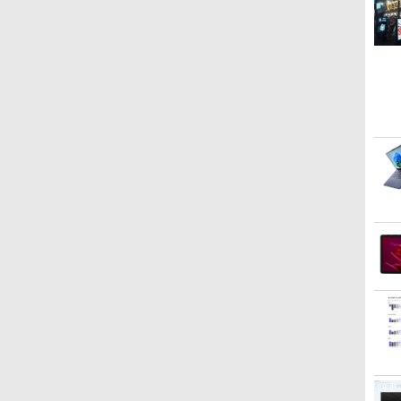
￥4,550
￥792
￥1,518
（7） 【電子書籍】[ 八又
ナガト ]