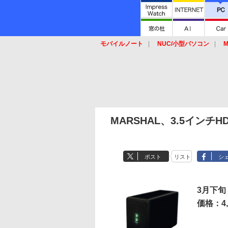
モバイルノート
NUC/小型パソコン
M
SSD
キーボード
マウス
MARSHAL、3.5インチH
ポスト
リスト
シ
3月下旬
価格：4,