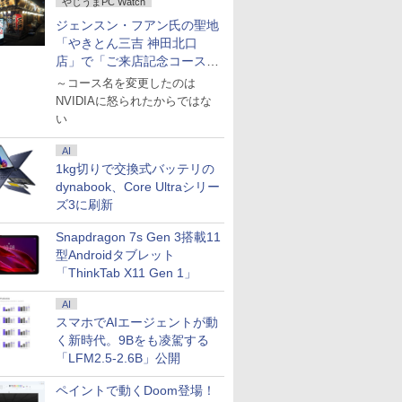
やじうまPC Watch
￥19,250
￥19,800
￥770
高校生 送料無料 / 受験専
義彦 ]
ジェンスン・フアン氏の聖地
門サクセス
「やきとん三吉 神田北口
店」で「ご来店記念コース」
を娘と堪能
～コース名を変更したのは
NVIDIAに怒られたからではな
い
AI
1kg切りで交換式バッテリの
dynabook、Core Ultraシリー
ズ3に刷新
Snapdragon 7s Gen 3搭載11
型Androidタブレット
「ThinkTab X11 Gen 1」
AI
スマホでAIエージェントが動
く新時代。9Bをも凌駕する
「LFM2.5-2.6B」公開
ペイントで動くDoom登場！