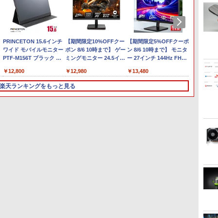
Anker Soundcore
On My Road (Stadium
by Amazon 天然水ラベ
HUNTER×HUNTER モ
【2026年アップグレー
BUGS LIFE
by Amazon 炭酸水 ラ
スーパーの裏でヤニ吸
Xiaomi シャオミ REDMI
On My Road (Stadium
コカ・コーラ やかんの麦
ONE PIECE モノクロ版
Liberty 5 ミッドナイト
ver.)
ルレス 2L×9本
ノクロ版 39 (ジャンプ
ド版】AOKIMI ワイヤ
ベルレス 500ml ×24本
うふたり 9巻 (デジタル
Buds 8 Lite ワイヤレス
ver.)
茶 from 爽健美茶 ラベル
115 (ジャンプコミックス
￥250
ブラック
コミックスDIGITAL)
レスイヤホン
強炭酸水 ペットボトル
版ビッグガンガンコミ
イヤホン Bluetooth 5.4
レス 650mlPET×24本
DIGITAL)
￥250
￥1,117
￥250
bluetooth イヤホン
500ミリリットル
ックス)
ノイズキャンセリング
￥14,990
￥572
￥1,964
￥1,625
￥810
￥2,980
￥1,653
￥594
V12 小型軽量 ブルート
(Smart Basic)
ANC 36時間再生
ノートパソコン 最新
hp ProDesk 600 G5 SFF
PRINCETON 15.6インチ
ゥースHi-Fi 最大36時間
中古ノートパソコン パナ
Lenovo ThinkCentre
【期間限定10%OFFクー
中古美品 フルHD 15.6イ
【期間限定P15倍+最大
【期間限定5%OFFクーポ
【★最大
緊急値
液晶モニタ
Windows11 15.6型 NEC
Core i5-8500 3GHz 8GB
ワイド モバイルモニター
再生 ぶるーとゅーす コ
ソニック Let's note SV7
M70q Tiny【Core i5-
ポン 8/6 10時まで】 ゲー
ンチ TOSHIBA
10%OFFクーポン】 【3
ン 8/6 10時まで】 モニタ
【新生活
自信有
ディスプレ
士
VersaPro 第七世代
256GB(SSD)
PTF-M156T ブラック フ
ードレス ENCノイズキ
第8世代 Core i5
10400T/メモリ
ミングモニター 24.5イン
dynabook B65/D B65/M
年保証】HP ELITEDESK
ー 27インチ 144Hz FHD
【Offic
PC デ
モニター
5
Corei3 メモリ4GB
DisplayPort x2/アナログ
ルHD スピーカー搭載 光
ャンセリング 自動ペア
Windows11 Pro WPS
8GB(DDR4)/M.2
チ FHD 240Hz 1ms Fast
シリーズ / Windows11/
800 G6 DM SSD256GB
pcモニター フリッカーレ
Panason
NVIDIA
レッシュ
￥8,980
￥27,000
￥12,800
￥15,800
￥33,000
￥12,980
￥19,990
￥37,400
￥13,480
￥19,99
￥39,80
￥13,99
ト
SSD128GB 無線LAN
RGB出力 DVD+-RW
沢 グレア 15.6型 IPS
リング Type-C充電 マ
Office 2024付き メモリ
SSD256GB/Win11Pro
IPSパネル HDMI2.0×1
高性能 第8世代Core i5-
メモリ16GB Core i3
ス FullHD ブルーライト
CF-SZ6
DELL 
HDMI D
中
HDMI Bluetooth USB3.0
Windows11 Pro 64bit
miniHDMI USB タイプC
イク付き 防水 タッチ式
8GB SSD256GB/1TB選
64bit】中古/送料無料 ※
DP1.4×1 Adaptive Sync
8250u/ 8GB/ 爆速256GB-
Windows 11 Pro 中古 ア
カット ノングレア ディス
メモリ:8
型液晶 
モニター
楽天ランキングをもっと見る
ソ
SDカード Office バーサ
【中古】【20260304】
PCモニター 中古モニター
音量調整 スポーツ/通
択可 12型 無線LAN HDMI
沖縄・離島を除く
対応 フリッカーフリー ブ
SSD/ カメラ/ 無線/ リカ
ウトレット 返品 送料無料
プレイ HDMI 144hz pcモ
SSD:25
グパソコン
ー 液晶
ン
プロ ノートPC パソコン
液晶ディスプレイ 液晶モ
勤/通学/WEB会議(ホワ
軽量 モバイル ビジネス
ルーライトカット モニタ
バリ/ Office付き/
中古デスクトップパソコ
ニター Adaptive-Sync ブ
型/We
Windo
HD IPS
調
中古パソコン 中古PC
ニター モバイルディスプ
イト)
在宅勤務 学生向け
ー ディスプレイ
Win11【中古ノートパソ
ン 中古パソコン デスクト
ラック MAXZEN
ラ/USB3
メモリ8
23.8
無
Win11 オフィス 中古 格安
レイ プリンストン 中古
MAXZEN MGM25IC04-
コン 中古パソコン 中古
ップパソコン デスクトッ
MJM27IC01 MJM27IC04-
線マウス
KBマ
ター 新
3
4
5
6
F240
PC】税込送料無料 あす
プ PC ミニPC OFFICE付
F144 マクスゼン
パソコ
付 Win
楽対応 即日発送
き
ン/Wind
選択可
2026年8月発売 予約 mini
ゲーム中盤で死ぬ悪役貴
おいしい！イラストレッ
marn
ミニ 2026年9月号 ミルク
族に転生したので、外れ
スン クレパスで描きま
（TJM
M!LK MILK
スキル【テイム】を駆使
した [ momo ]
￥2,799
して最強を目指してみた