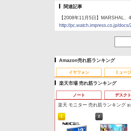
関連記事
【2008年11月5日】MARSHAL、
http://pc.watch.impress.co.jp/doc
Amazon売れ筋ランキング
イヤフォン
ミュー
楽天市場 売れ筋ランキング
ノート
デスク
楽天 モニター 売れ筋ランキング
更新
10
10
10
1
1
1
2
2
2