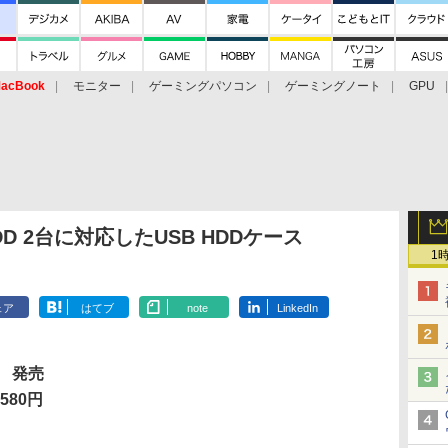
acBook
モニター
ゲーミングパソコン
ゲーミングノート
GPU
DD 2台に対応したUSB HDDケース
1
ェア
はてブ
note
LinkedIn
 発売
580円