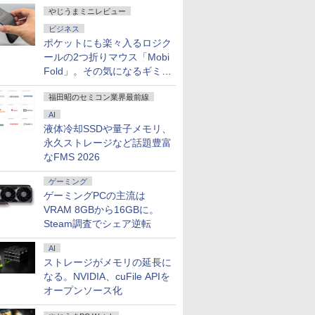
やじうまミニレビュー
ビジネス
ポケットにも楽々入るロジク
ールの2つ折りマウス「Mobi
100%ポイント】
下げ！【コスパに
ー 23.8型 Dell
ノートパソコン Surface
【今だけP10倍！大量還
☆240Hz新発売！楽天1
「2026初売り」｜ノート
【エントリーでポイント
【楽天1位常連・超800冠
ノートパソコン 14
【中古】HP Pro Mini
KOORUI｜クールイ
Fold」。その気になるギミッ
応援・2026】
り！】ゲーミング
イ Pro 24 純正
Pro 5 高性能第7世代Core
元！】一体型デスクトッ
位！23.8インチ 240Hz ゲ
パソコン 東芝dynabook
100％還元チャンス】
獲得】黒/白 モニター
新品 Windows11 Pr
G9 Core i5-12500T
ミング液晶ディスプ
クとは？
e 2019 H&B】
スクトップパソコン
 VESA 対応 リフ
i5-7300U WEBカメラ内蔵
プパソコン VETESA 22型
ーミング モニター 24.5イ
B55/65 第8世代Core i5 高
GMKtec G10 ミニ
21.5 / 23.8 / 24.5 / 27型
Office搭載 日本語
リ16GB SSD256GB
(27型/Fast IPS/WQ
ic Let's note
 GeForce GT1030
レート 100Hz
Windows 11 Pro MS
液晶 第2世代Core i5
ンチ 27インチ
性能 充実機能 テンキー
PC【AMD Ryzen 5
240Hz/200Hz
ード メモリ 8GB SS
Windows11Pro 省
2560×1440/200Hz/1
福田昭のセミコン業界最前線
9
0
9
￥24,890
￥39,900
￥11,999
￥26,500
￥61,999
￥13,999
￥29,800
￥49,500
￥22,610
/第7世代 Core i5/
HP 富士通 中古22
isplayPort VGA
0ffice 2024選択可 12.3型
Windows11搭載 Office付
【240Hz/144Hz/120Hz/100Hz】
DVD内蔵 メモリ8GB 新
3500U DDR4 16GB
/180Hz/165Hz/100Hz ゲ
128GB 256GB 512
ス 小型 デスクトップ
(ブラック) G2721P
AI
GB/M.2
フルHD ゲーミン
 液晶 液晶モニタ
2K液晶(2560x1440) Wi-Fi
き メモリ8GB
1ms HDMI フルHD
品SSD256GB 15.6インチ
512GB/256GB/1T SSD】
ーミングモニター 1ms応
1TB Webカメラ WiF
液体冷却SSDや量子メモリ、
6GB/512GB/1TB/12.1
 Corei7 3770
ディスプレイ フル
Mini-DP Bluetooth
SSD256GB 初期設定済み
VA/IPS 非光沢 1ms応答
大画面 HDMI Windows11
4C/8T 3.7GHz 64GB 16T
答 pcモニター パソコン
Bluetooth 選べる
永久ストレージなど話題豊富
bカメ
ws10 SSD256GB
 デル E2425HM
SurfaceConnect USB3.0
USB2.0 Wi-Fi無線LAN対
2mm狭額縁 液晶 pcモニ
中古ノートパソコン
拡張 Windows11 Pro
モニター 非光沢 スピーカ
14型 薄型 軽量 初心
なFMS 2026
.0/HDMI/wi-fi/無
GB ゲーミング
インチ パソコンモニ
応 キーボード＆マウス付
ター パソコンモニター
Office搭載
8K/4K 3画面出力 LAN *2
ー内蔵
習向け PC ピンク 
/USBメモリ/中古
ウス・ヘッドセット
品
属 在宅勤務 学生向け 初
HDR/チルト/スピーカー
Microsoftoffice2024可
WiFi5 Bluetooth5.0
HDR/Freesync/VESA
ー 最短当日出荷
7
8
9
ン/ノートパソコ
dows11 8世代CPU
心者向け 高性能PC 新品
内蔵 kksmart
送料無料【120日保証 】
Nucbox みにpc Ryzen 5
cocopar HG-238
ゲーミング
ows11/Windows10
【中古】
中古パソコン
N95/N97/N100/4300U/N150
ゲーミングPCの主流は
より高性能
VRAM 8GBから16GBに。
Steam調査でシェア逆転
AI
ストレージがメモリの延長に
aのある暮らし
2027 半田常滑看護専門学
顎矯正手術エッセンシャ
灰宮先輩は怖くてか
なる。NVIDIA、cuFile APIを
OOK）
校直前対策合格セット問
ル ビジュアルでわかる顎
い 3巻 【電子書籍】[
オープンソース化
題集(5冊) 過去問の傾向と
変形症の手術のポイント
山すむ ]
対策 / 面接 参考書 社会人
とトラブルの対処 [ 横江