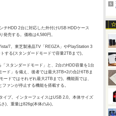
ンチHDD 2台に対応した外付けUSB HDDケース
より発売する。価格は4,580円。
ista/7。東芝製液晶TV「REGZA」やPlayStation 3
ポートする(スタンダードモードで容量2TBまで)。
「スタンダードモード」と、2台のHDD容量を1台
ード」を備え、後者では最大3TB×2の合計6TBま
モードではそれぞれ最大2TBまで)。機能面では、
Dとファンが停止する機能を搭載する。
Aタイプ。インターフェイスはUSB 2.0。本体サイズ
×高さ)、重量は826g(本体のみ)。