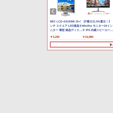
Anker Soundcore P40i
BRUCE WAYNE feat.
【Amazon.co.jp限定】
薬屋のひとりごと 17巻
Anker Soundcore P31i
BRUCE WAYNE feat.
by Amazon 天然水 ラ
異世界居酒屋「のぶ」
オフホワイト
Flo Milli, ATL Jacob
い・ろ・は・す 2L PET
(デジタル版ビッグガン
ブラック
Flo Milli, ATL Jacob
ベルレス 500ml ×24本
(22) (角川コミックス・
[Explicit]
ラベルレス ×8本
ガンコミックス)
[Explicit]
富士山の天然水 バナジ
エース)
￥5,990
￥4,990
ウム含有 水 ミネラルウ
￥250
￥1,001
￥770
￥250
￥1,380
￥832
ォーター ペットボトル
 14インチ
Mini 400
ールイ ゲー
【新品】【楽天1位！】ノ
【ポイント10倍 期間限
iiyama 23．8型フルHD
【マラソンセール期間中
富士通 デスクトップ
NEC LCD-AS193Mi 19イ
静岡県産 500ミリリッ
【初心者向け】ノートパ
中古パソコン windows
【P最大31.5%還元！】
1 Pro
2500T メモ
ィスプレイ
ートパソコン 新品第13世
定】HP ProOne 600 G6
IPS方式パネル 液晶ディ
ポイント5倍】中古タブレ
ESPRIMO D588 第8世代
ンチ スクエア LED液晶モ
トル (Smart Basic)
ソコン 中古 激安
10 Pro 32bit デスクトッ
Minifire モニター24イン
日本語キーボ
56GB
S/WQHD
代CPU搭載ノートPC
All-in-One｜第10世代
スプレイ iiyama ブラッ
ットPC 第8世代 Celeron
Celeron メモリ8GB
ニター 薄型 液晶ディスプ
Windows10 店長おまか
プ【WPS Office付】富
チ IPS 内蔵スピーカーデ
B SSD
ro 省スペー
0Hz/1ms)
Office付きノートパソコ
Core i5-10500T｜16GB
ク XUB2497HSN-B2
メモリ4GB ストレージ
SSD120GB SSD256GB
レイ 非光沢 IPSパネル
せ 中古ノートパソコン 1
通 Dシリーズ Celeron ~/
ィスプレイ100Hz FHD
￥29,800
￥49,800
￥24,800
￥5,980
￥15,500
￥3,200
￥7,800
￥12,800
￥10,980
 512GB
トップPC
21P
ン 初心者向け
メモリ｜512GB SSD｜
[XUB2497HSN-B2]
128GB 10.1インチ グレア
windows10 Windows11
SXGA 1280×1024 DVI
型以上 中古ノートPC 中
メモリ
1080P VGA ブルーライ
 WiFi
Windows11 初期設定済
21.5型FHD液晶｜
【RNH】
タッチパネル
DVDROM 中古デスクト
VGA VESA準拠【中古】
古PC HDD250GB 4GB 
2G/HDD160GB/DVD-
軽減 フリッカーフリー
 選べるカラー
Webカメラ zoom 日本語
Windows 11 Pro｜Web
Windows11 モバイルノ
ップパソコン 中古パソコ
古パソコン Celeron or
ROM【中古】【中古パ
VESA対応 フレームレス
 初心者 学
キーボード 14.1型 Intel
カメラ内蔵｜WPS Office
ート NEC VersaPro
ン 中古PC デスクトップ
Core2 or AMD 富士通
コン】【中古PC】【即
HDMI1.4／DP／VGAコ
ンク シルバ
Celeron メモリ8GB
付属｜省スペース一体型
VKF11U-6 初期設定済 す
PC Office 中古品 中古 あ
NEC等 在宅 テレワーク
納】【在庫処分】【安心
トラスト1000:1 チルト
荷
SSD1TB(最大) 大容量バ
PC All-In-ONE「整備済
ぐ使える 90日保証 送料無
す楽
パソコン 訳あり品
保証】【ワード・エクセ
節可 ビジネス用 【送料
10
1
2
ッテリービジネス 大学生
み中古品」
料
ル・パワーポイント】
料】pcモニター (ケーブ
プレゼント 学生向け
【事務処理用として最
ル付）
適】
くてかわい
SNOOPY まるっと入る!
[新品]忘却バッテリー (1-
渡哲也 自分に生きる120
籍】[ 神
かんたん圧縮収納ポーチ
24巻 最新刊) 全巻セット
の言葉 [ 渡 哲也 ]
BOOK [ Peanuts
￥16,742
￥1,870
Worldwide LLC ]