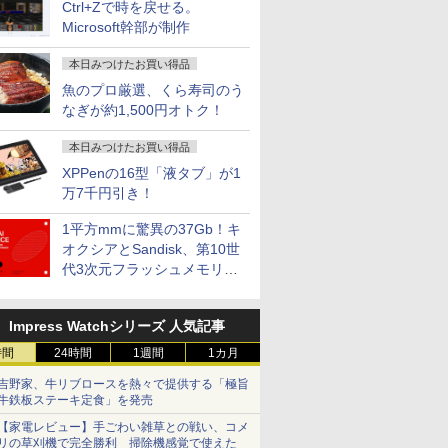
Ctrl+Zで時を戻せる。
Microsoft幹部が制作
本日みつけたお買い得品
魚のプロ厳選、くら寿司のう
なぎが約1,500円オトク！
本日みつけたお買い得品
XPPenの16型「液タブ」が1
万7千円引き！
1平方mmに驚異の37Gb！キ
オクシアとSandisk、第10世
代3次元フラッシュメモリを
開発
Impress Watchシリーズ 人気記事
時間
24時間
1週間
1カ月
吉野家、牛リブロースを熱々で提供する「極旨
牛鉄板ステーキ定食」を発売
【家電レビュー】手ごわい雑草との戦い、コメ
リの草刈機で完全勝利 掃除機感覚で使えた