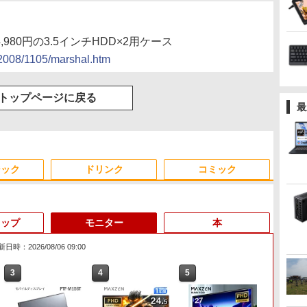
4,980円の3.5インチHDD×2用ケース
s/2008/1105/marshal.htm
トップページに戻る
最
ジック
ドリンク
コミック
トップ
モニター
本
日時：2026/08/06 09:00
3
3
3
4
4
4
5
5
5
6
6
6