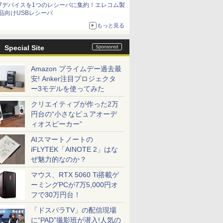
7デバイスを1つのレシーバに集約！エレコム製
品向けUSBレシーバ
もっと見る
Special Site
Amazon プライムデー過去最
安! Anker注目プロジェクタ
ー3モデルを使ってみた
クリエイティブが作った2万
円台の“小さなピュアオーデ
ィオスピーカー”
AIスマートノートの
iFLYTEK「AINOTE 2」はな
ぜ魅力的なのか？
マウス、RTX 5060 Ti搭載ゲ
ーミングPCが7万5,000円オ
フで30万円台！
「ドスパラTV」の配信現場
に“PAD”撮影班が潜入!人気の