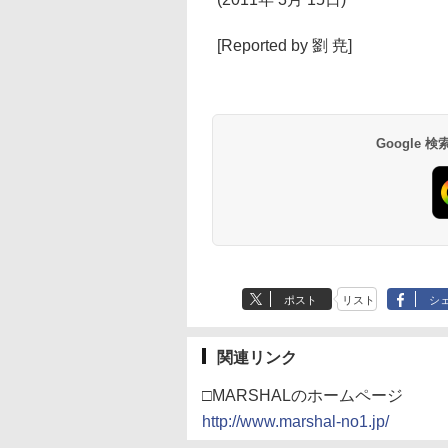
[Reported by 劉 尭]
Google
ポスト
リスト
シ
関連リンク
□MARSHALのホームページ
http://www.marshal-no1.jp/