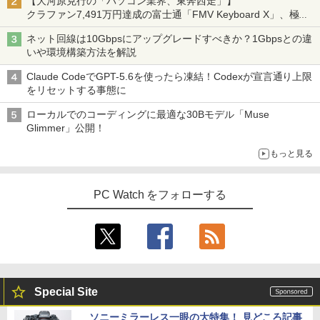
【大河原克行の「パソコン業界、東奔西走」】
クラファン7,491万円達成の富士通「FMV Keyboard X」、極限
の静音化を追求
-新品- mouse G TUNE DGI5G60JD65D
JAPANNEXT｜ジャパンネクスト モバイ
3
3
ネット回線は10Gbpsにアップグレードすべきか？1Gbpsとの違
【新品】【楽天1位！】ノートパソコン
WHB3 ゲーミングデスクトップ
ル液晶ディスプレイ(10.5型/IPS/FHD+ 19
信じていた仲間達にダンジョン奥地で殺
3
HUNTER×HUNTER モノクロ版 39 (ジャンプ
4
いや環境構築方法を解説
新品第13世代CPU搭載ノートPC Office
20×1280/60Hz/50ms)(シルバー) JN-MD-
されかけたがギフト『無限ガチャ』でレ
コミックスDIGITAL)
付きノートパソコン 初心者向け Window
IPS105FHDPR
￥189,800
ベル9999の仲間達を手に入れて元パーテ
Claude CodeでGPT-5.6を使ったら凍結！Codexが宣言通り上限
s11 初期設定済 Webカメラ zoom 日本語
ィーメンバーと世界に復讐＆『ざま
￥572
をリセットする事態に
キーボード 14.1型 Intel Celeron メモリ
￥14,440
ぁ！』します！【電子書籍】
8GB SSD1TB(最大) 大容量バッテリービ
ローカルでのコーディングに最適な30Bモデル「Muse
ジネス 大学生 プレゼント 学生向け
￥792
Glimmer」公開！
【展示品・代引不可】 富士通 FUJITSU
4
￥29,800
デスクトップPC FMV Desktop Fシリー
【2,000円クーポン＋P最大31.5%還
4
もっと見る
ズ F77 27型 / Core i7-1260P / メモリ 16
元！】ゲーミングモニター 27インチモニ
GB / SSD 1TB / Windows 11 / 2024 Offi
ター 液晶ディスプレイ WQHD (2560x14
追放された転生重騎士はゲーム知識で無
5
ce付き
40) Fast IPS 200Hz 1ms(MPRT) 124%s
双する（14） 【電子書籍】[ 猫子 ]
【2026年最新モデル】ノートパソコン 新
RGB 低ブルーライトフリッカーフリーFr
PC Watch をフォローする
4
品ホワイト Office搭載 Win11 Pro 初期
eeSync & G-Sync対応高輝度400cd/m²
￥229,800
￥792
設定済 Intel Pentium 高速CPU メモリ16
PS5対応HDMI×2 DP×1.4 KTC H27T22C
GB SSD最大512GB 15.6型 FHD液晶 テ
3年保証
ンキー付 Webカメラ 指紋認証 薄型 Blue
tooth Wi-Fi 超軽量 薄型 在宅勤務 テレワ
￥23,731
【★20%OFF】MINISFORUM MS-S1 M
5
ーク ・初心者向け ノートPC 白ncs215y
ax ミニPC AMD Ryzen Al Max+ 395 /Ra
deon 8060S /128GB+2TB SSD/ 1 х HD
Special Site
￥45,800
MI ・2 х USB4・2 х USB4 V2 /2 х 10Gb
E LAN ミニパソコン
IOデータ ゲーミングモニター(ゲーミン
5
ソニーミラーレス一眼の大特集！ 見どころ記事