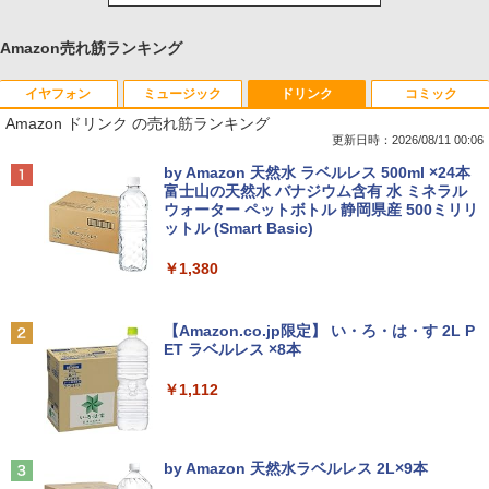
Amazon売れ筋ランキング
イヤフォン
ミュージック
ドリンク
コミック
Amazon ドリンク の売れ筋ランキング
更新日時：2026/08/11 00:06
Anker Soundcore P40i オフホワイト
BRUCE WAYNE feat. Flo Milli, ATL Jacob
by Amazon 天然水 ラベルレス 500ml ×24本
[Explicit]
富士山の天然水 バナジウム含有 水 ミネラル
ウォーター ペットボトル 静岡県産 500ミリリ
￥7,990
ットル (Smart Basic)
￥250
￥1,380
Anker Soundcore P31i ピンク
BRUCE WAYNE feat. Flo Milli, ATL Jacob
[Explicit]
【Amazon.co.jp限定】 い・ろ・は・す 2L P
ET ラベルレス ×8本
￥5,990
￥250
￥1,112
Anker Soundcore Liberty 5 ミッドナイトブ
On My Road (Stadium ver.)
ラック
by Amazon 天然水ラベルレス 2L×9本
￥250