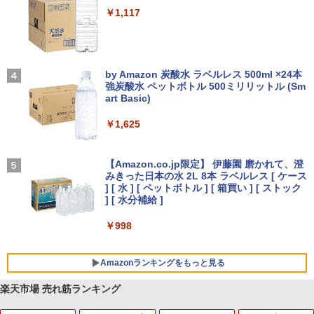
￥-
￥1,117
【2026年アップグレード版】AOKIMI ワイヤ
見知らぬ糸
レスイヤホン bluetooth イヤホン V12 小型
by Amazon 炭酸水 ラベルレス 500ml ×24本
軽量 ブルートゥースHi-Fi 最大36時間再生 ぶ
強炭酸水 ペットボトル 500ミリリットル (Sm
￥250
るーとゅーす コードレス ENCノイズキャン
art Basic)
セリング 自動ペアリング Type-C充電 マイク
付き 防水 タッチ式音量調整 スポーツ/通勤/通
￥1,625
学/WEB会議(ホワイト)
On My Road (Stadium ver.)
￥1,964
【Amazon.co.jp限定】 伊藤園 磨かれて、澄
みきった日本の水 2L 8本 ラベルレス [ ケース
￥250
] [ 水 ] [ ペットボトル ] [ 箱買い ] [ ストック
Xiaomi シャオミ REDMI Buds 8 Lite ワイヤ
] [ 水分補給 ]
レスイヤホン Bluetooth 5.4 ノイズキャンセ
リング ANC 36時間再生
￥998
￥3,480
Amazonランキングをもっと見る
楽天市場 売れ筋ランキング