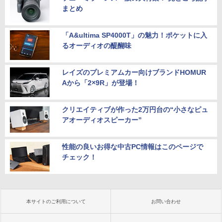
グスタンド) GigaCrysta KH-GD243UDB
まとめ
-F ［23.8型 / フルHD(1920×1080) / ワイ
￥565,999
ノートパソコン Office付き 新品 初心者
ド / 240Hz］ ブラック
5
向け Win11搭載 初期設定済 パソコン Wi
ndows11 Pro ノートPC 15.6 型 高性能
「A&ultima SP4000T」の魅力！ポケットに入
￥26,800
メモリ16GB SSD512GB最大 インテルC
るオーディオの醍醐味
ore 10キー付 Webカメラ zoom 指紋認
証 大容量バッテリー 日本語キーボードフ
ィルム テレワーク 学生向け
レイズのプレミアムカー向けブランドHOMUR
Aから「2×9R」が登場！
￥54,800
クリエイティブが作った2万円台の“小さなピュ
アオーディオスピーカー”
性能の良いお得な中古PC情報はこのページで
チェック！
本サイトのご利用について
お問い合わせ