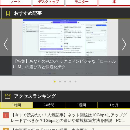
ノート
デスクトップ
モニター
本
薬屋のひとりごと 17巻 (デジタル版ビッグガ
ンガンコミックス)
おすすめ記事
￥770
MS限定クーポンあり! 【Win11正式対
地デジ BS TV 視聴 Youtube 動画 23.8 i
モバイルモニター HAILESI S123E 12.3
はじめてのセフレ（3） 【電子書籍】[ ゆ
1
1
1
1
応】Webカメラ&テンキー付き ノートパ
n NEC ラビ LAVIE Direct DA570M 整備
インチ タッチパネル タッチペン対応 モ
りかわ ]
ソコン 中古 パソコン メモリ 8GB 最大3
済 第8世代 Corei5 デスクトップパソコン
バイルディスプレイ 1920x1280 フルHD
ONE PIECE モノクロ版 115 (ジャンプコミッ
2GB 新品 SSD 256GB 高性能 第8世代 C
SSD512GB ＋ HDD1TB 中古 一体型 WI
3:2比率 100％sRGB広色域 高輝度300nit
￥759
クスDIGITAL)
ore i5搭載 DVD 中古ノートパソコン Win
NDOWS11 メモリ8GB DVDマルチ キー
HDR対応 OTG対応 ポータブルモニター
dows11 Pro 店長オススメ おまかせ 15.6
ボード マウス付 初期設定済 WEBカメラ
軽量 自立型 スピーカー内蔵Switch2 PS5
型 無線LAN office付き 2026 福袋 ギフト
office付き TVチューナー PC 本体 送料込
XBOX PC Mac iPhone
￥594
【特集】あなたのPCスペックにドンピシャな「ローカル
￥29,800
￥63,800
￥11,999
陽キャ集団にいる芹沢は、俺の前だと様
LLM」の選び方と快適化テク
2
子がおかしい 【電子限定SS付き】 【電
異世界居酒屋「のぶ」(22) (角川コミックス・
子書籍】[ 椿ゆず ]
エース)
●
●
●
●
●
【新品】14インチワイド液晶 フルHD ノ
【★20％クーポン】MINISFORUM NAB
【送料無料】TF: DELL デル 超広視野角
￥759
2
2
2
ートパソコン office付き Intel Pentium
6 Lite ミニPC Intel® Core i5-12600H 1
P2421D QHD (2560x1440) 液晶モニター
￥832
アクセスランキング
GOLD 6500Y メモリ8GB M.2 SATA SSD
6/32GB 512GB/1TB ミニパソコン Wi-Fi
23.8インチワイド ブラック LEDバックラ
256GB USB3.0 HDMI WEBカメラ Bluet
6 BT5.2 2x2500Mbps LAN有線無線接続
イト付 非光沢 ノングレア 液晶ディスプ
1時間
24時間
1週間
1カ月
ooth 無線LAN Windows11 JIS規格 日本
両対応 HDMI×2 /USB-C×2 4K@60Hz 4
レイ 中古液晶モニター 高画質 昇降・回
あくまでクジャクの話です。（8） 【電
3
語配列キーボード ノートPC win11【NC
画面出力 小型パソコン
転可能【3ケ月保証】
スーパーの裏でヤニ吸うふたり 9巻 (デジタル
子書籍】[ 小出もと貴 ]
【今すぐ読みたい！人気記事】ネット回線は10Gbpsにアップグ
14J】
版ビッグガンガンコミックス)
レードすべきか？1Gbpsとの違いや環境構築方法を解説 - PC
￥109,799
￥14,800
￥792
Watch
￥34,800
￥810