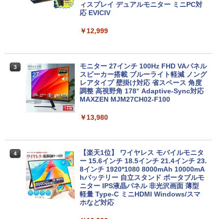
す。販売品ではありません。ご了承下さ
2 小型PC VESA対応 ミニパソコン 2画面
ィスプレイ デュアルモニター ミニPC対
い。
高性能 みにpc nucbox 省エネ デスクト
応 EVICIV
【2026年アップグレード版】AOKIMI ワイヤ
On My Road (Stadium ver.)
HUNTER×HUNTER モノクロ版 39 (ジャンプ
ップPC
レスイヤホン bluetooth イヤホン V12 小型
コミックスDIGITAL)
by Amazon 天然水ラベルレス 2L×9本
￥14,300
￥12,999
軽量 ブルートゥースHi-Fi 最大36時間再生 ぶ
￥250
￥66,248
るーとゅーす コードレス ENCノイズキャン
￥572
￥1,117
セリング 自動ペアリング Type-C充電 マイク
付き 防水 タッチ式音量調整 スポーツ/通勤/通
学/WEB会議(ホワイト)
ノートパソコン14インチ 極軽量約965g
モニター 27インチ 100Hz FHD VAパネル
3
3
富士通 LIFEBOOK U748 高性能第7世代
[VETESA正規販売店]デスクトップパソ
スピーカー搭載 ブルーライト軽減 ノング
3
BUGS LIFE
スーパーの裏でヤニ吸うふたり 9巻 (デジタル
Core i5-7300U カメラ内蔵 メモリ最大16
コン PC 一体型 新品 Windows11 27型 C
レアタイプ 壁掛け対応 省スペース 角度
￥1,964
版ビッグガンガンコミックス)
コカ・コーラ やかんの麦茶 from 爽健美茶 ラ
GB SSD1TB 薄い軽い FHD液晶 type-C
ore i7 第4世代 Office付き メモリ16GB
調整 高視野角 178° Adaptive-Sync対応
ベルレス 650mlPET×24本
￥250
WIFI Bluetooth 中古ノートパソコン Off
SSD512GB 初期設定済 ホワイト ブラッ
MAXZEN MJM27CH02-F100
￥810
ice付き 5GWIFI Bluetooth最新Microso
ク
Xiaomi シャオミ REDMI Buds 8 Lite ワイヤ
￥2,009
ftOffice2024可 Windows11
￥13,980
レスイヤホン Bluetooth 5.4 ノイズキャンセ
￥69,800
リング ANC 36時間再生
￥16,500
￥2,980
【楽天1位】 ワイヤレス モバイルモニタ
4
GMKtec GMK-K8 PLUS-32/1T-W11Pro
ー 15.6インチ 18.5インチ 21.4インチ 23.
4
【マラソンセール期間中ポイント5倍】中
(8845HS)
8インチ 1920*1080 8000mAh 10000mA
4
古ノートパソコン 第11世代 Core i5 メモ
hバッテリー 自立スタンド ポータブルモ
リ16GB M.2 SSD256GB 13.3インチ フ
ニター IPS液晶パネル 非光沢画面 薄型
￥124,800
ルHD ノングレア Webカメラ 無線LAN
軽量 Type-C ミニHDMI Windows/スマ
Wi-Fi Bluetooth Windows11 東芝 dyna
ホなど対応
book G83/HS 初期設定済 すぐ使える 90