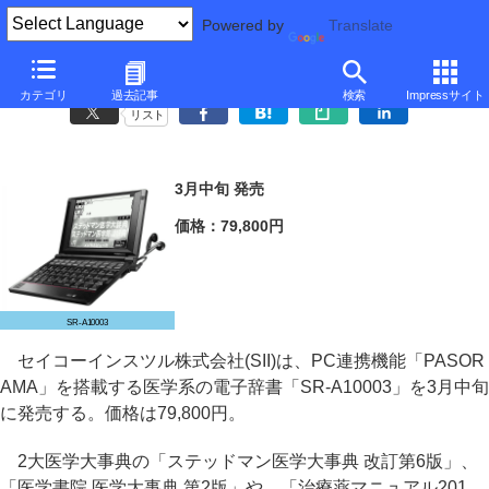
Powered by
Translate
SII、医学系のPASORAMA電子辞書「SR-A10003」
カテゴリ
過去記事
検索
Impressサイト
リスト
3月中旬 発売
価格：79,800円
SR-A10003
セイコーインスツル株式会社(SII)は、PC連携機能「PASOR
AMA」を搭載する医学系の電子辞書「SR-A10003」を3月中旬
に発売する。価格は79,800円。
2大医学大事典の「ステッドマン医学大事典 改訂第6版」、
「医学書院 医学大事典 第2版」や、「治療薬マニュアル201