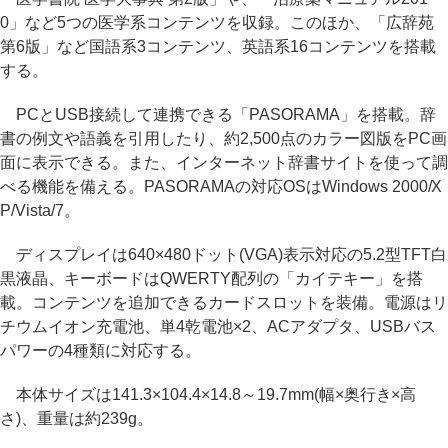
0」など5つの医学系コンテンツを収録。このほか、「広辞苑
第6版」など国語系3コンテンツ、英語系16コンテンツを搭載
する。
PCとUSB接続して連携できる「PASORAMA」を搭載。辞
書の例文や語義を引用したり、約2,500点のカラー図版をPC画
面に表示できる。また、インターネット辞書サイトを使って調
べる機能を備える。PASORAMAの対応OSはWindows 2000/X
P/Vista/7。
ディスプレイは640×480ドット(VGA)表示対応の5.2型TFT白
黒液晶、キーボードはQWERTY配列の「カイテキー」を搭
載。コンテンツを追加できるカードスロットを装備。電源はリ
チウムイオン充電池、単4乾電池×2、ACアダプタ、USBバス
パワーの4種類に対応する。
本体サイズは141.3×104.4×14.8～19.7mm(幅×奥行き×高
さ)、重量は約239g。