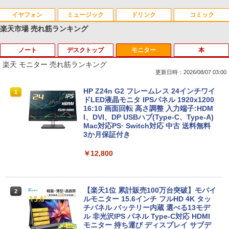
イヤフォン
ミュージック
ドリンク
コミック
楽天市場 売れ筋ランキング
ノート
デスクトップ
モニター
本
Anker Soundcore P40i オフホワイト
BRUCE WAYNE feat. Flo Milli, ATL Jacob
【Amazon.co.jp限定】 い・ろ・は・す 2L P
薬屋のひとりごと 17巻 (デジタル版ビッグガ
[Explicit]
ET ラベルレス ×8本
ンガンコミックス)
楽天 モニター 売れ筋ランキング
￥7,990
更新日時：2026/08/07 03:00
￥250
￥1,112
￥770
【期間限定★新品無線マウス付】中古ノ
ポイント10倍 中古パソコン デスクトッ
HP Z24n G2 フレームレス 24インチワイ
1
1
1
ートパソコン Windows11 Office2019搭
プパソコン Windows 11【Office付】
ドLED液晶モニタ IPSパネル 1920x1200
載 15.6型 テンキー付き Celeron 第8世代
【Windows 11 Pro 64Bit搭載】DELL O
16:10 画面回転 高さ調整 入力端子:HDM
Anker Soundcore P31i ブラック
BRUCE WAYNE feat. Flo Milli, ATL Jacob
by Amazon 天然水 ラベルレス 500ml ×24本
異世界居酒屋「のぶ」(22) (角川コミックス・
Core i3 Core i5 メモリ4GB/16GB SSD1
ptiplexシリーズ Core i5搭載/4G/新品SS
I、DVI、DP USBハブ(Type-C、Type-A)
[Explicit]
富士山の天然水 バナジウム含有 水 ミネラル
エース)
28GB～1TB Webカメラ DVD 無線LAN
D 120GB/DVD-ROM/送料無料【オプショ
Mac対応PS· Switch対応 中古 送料無料
ウォーター ペットボトル 静岡県産 500ミリリ
店長おまかせPC 初期設定済 送料無料
ン色々有】
3か月保証付き
￥5,990
ットル (Smart Basic)
【中古】
￥250
￥832
￥24,800
￥12,800
￥1,380
￥9,999
Anker Soundcore Liberty 5 アプリコットピ
On My Road (Stadium ver.)
ONE PIECE モノクロ版 115 (ジャンプコミッ
ンク
クスDIGITAL)
by Amazon 炭酸水 ラベルレス 500ml ×24本
【エントリーでポイント100％還元のチ
【楽天1位 累計販売100万台突破】モバイ
2
2
強炭酸水 ペットボトル 500ミリリットル (Sm
往復送料込！パソコンレンタルハイスペ
ャンス】GMKtec ミニpc G3 Pro Intel C
ルモニター 15.6インチ フルHD 4K タッ
￥250
2
art Basic)
ックモデルCore i7/16G/SSD/カメラ付き
ore i3 10110U 16GB DDR4 64GBまで増
チパネル バッテリー内蔵 選べる13モデ
￥-
￥594
（4週間延長）【Office2024セット】イ
設 512GB SSD M.2 2242 最大8TB Wind
ル 非光沢IPS パネル Type-C対応 HDMI
ンストール済※この商品はレンタルで
ows11 Pro mini pc 4.1GHz WIFI6 BT5.
モニター 持ち運び ディスプレイ サブデ
￥1,625