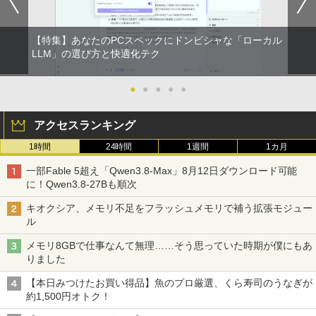
【特集】あなたのPCスペックにドンピシャな「ローカル
不老不死少女の苗床旅行記 5 【電子書
LLM」の選び方と快適化テク
2
籍】[ ふじはん ]
●
●
●
●
●
￥924
アクセスランキング
1時間
24時間
1週間
1カ月
異世界居酒屋「のぶ」(22) 【電子書籍】[
3
蝉川 夏哉 ]
一部Fable 5超え「Qwen3.8-Max」8月12日ダウンロード可能
に！Qwen3.8-27Bも順次
￥924
キオクシア、メモリ不足をフラッシュメモリで補う拡張モジュー
ル
メモリ8GBで仕事なんて無理……そう思っていた時期が僕にもあ
marnaのある暮らし （TJMOOK）
4
りました
￥2,799
【本日みつけたお買い得品】魚のプロ厳選、くら寿司のうなぎが
約1,500円オトク！