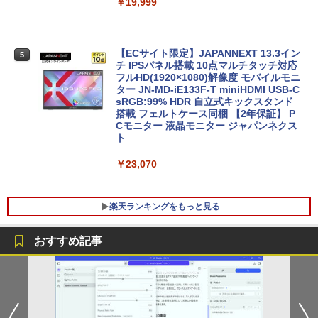
日保証 送料無料
￥19,999
デスクトップPC Ryzen7 5700G メモリ1
5
￥29,980
6GB SSD1TB B550 グラボなし
【ECサイト限定】JAPANNEXT 13.3イン
￥148,700
5
チ IPSパネル搭載 10点マルチタッチ対応
13.3インチ 良品 Lenovo ThinkPad X13
フルHD(1920×1080)解像度 モバイルモニ
5
Gen2 Type-20XJ フルHD / Windows11/
ター JN-MD-iE133F-T miniHDMI USB-C
高性能 AMD Ryzen 5-5650u/ 16GB/ 爆
sRGB:99% HDR 自立式キックスタンド
速NVMe式256GB-SSD/ カメラ/ 無線Wi-
搭載 フェルトケース同梱 【2年保証】 P
Fi6/ Office付き/ Win11【中古ノートパソ
Cモニター 液晶モニター ジャパンネクス
コン 中古パソコン 中古PC】税込送料無
ト
料 あす楽対応 当日発送
￥23,070
￥34,990
楽天ランキングをもっと見る
おすすめ記事
九条の大罪（17） 【電子書籍】[ 真鍋昌
1
平 ]
￥759