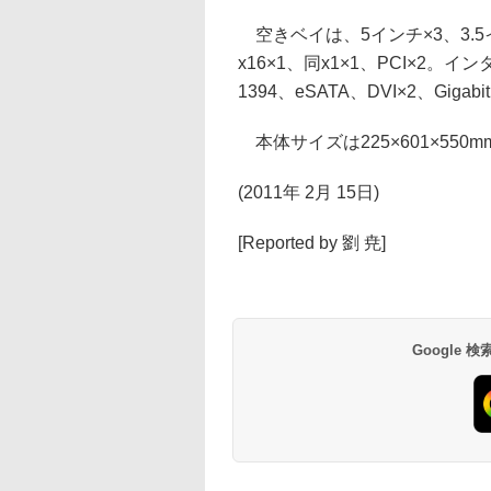
空きベイは、5インチ×3、3.5イ
x16×1、同x1×1、PCI×2。イン
1394、eSATA、DVI×2、Giga
本体サイズは225×601×550m
(2011年 2月 15日)
[Reported by 劉 尭]
Google