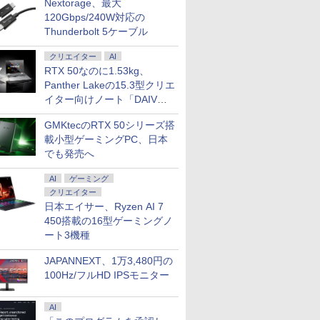
Nextorage、最大
120Gbps/240W対応の
Thunderbolt 5ケーブル
7
7
7
2
8
8
8
9
9
9
3
クリエイター
AI
RTX 50なのに1.53kg、
Panther Lakeの15.3型クリエ
イター向けノート「DAIV
Z5」
GMKtecのRTX 50シリーズ搭
載小型ゲーミングPC、日本
ンP5倍/10%オフ
定P15倍+最大10%OFFクーポ
ルモニター
たらスライムだっ
【期間限定 ポイントUP＆
＼本日限定500円値下げ／
アンダーニンジャ（18）
【ポイント2倍&1500円オフ】【マウス＋
Xiaomi シャオミ REDMI
【sRGB90%広色域 】楽
[新品]BUNGO-ブンゴ-
Zwide Windows11
【ECサイト限定】
乙女ゲー世界はモブ
【エントリー
でも発売へ
ン】中古ノートパ
年保証】HP ELITEDESK 800 G6
I S123E 12.3イン
クレイマン
クーポン配布】 ASUS
＼楽天1位！2026年最新
【電子書籍】[ 花沢健吾 ]
キーボード付属】デスクトップパソコン 中
Pad 2 6+128GB ラベンダ
天1位 モバイルモニター
(1-41巻 全巻) 全巻セット
レットPC 10.5イン
JAPANNEXT 24.5
しい世界です【共和
ク】中古 デスク
indows11 Pro
D256GB メモリ16GB Core i3
チパネル タッチペ
NGE（9） 【電子書
BR1104F 2in1 ノートパ
の超軽量超薄型／モバイ
古 パソコン Microsoft Office付き ストレ
ーパープル 11型Android
15.6インチ 5mm薄型 耐
6GB+128GB SSD
IPSパネル搭載
編】 02 【電子
G4 Win11 
￥792
￥26,004
付き Lenovo
ws 11 Pro 中古 アウトレット 返品
 モバイルディスプ
ジカ航 ]
ソコン BR1104FTA-
ルモニター 15.6インチ フ
ージ 最大1TB メモリ32GB Corei5 第8世代
タブレット
久アルミ合金製 軽量780g
1TB 拡張 N4020
200Hz/1ms(MPRT
[ 三嶋 与夢 ]
リ32GB SSD
AI
ゲーミング
0
0
9
￥29,800
￥12,480
￥34,800
￥29,981
￥11,980
￥30,000
￥16,470
￥924
￥59,800
ad L590 第8世代
料 中古デスクトップパソコン 中古
20x1280 フルHD
NS0097XA Windows11
ルHD 4K 144Hz タッチパ
HP Prodesk 400 G5 SF デスクトップ 中古
6GB/128GB/WiFi
sRGB72% 非光沢IPS
1920x1200 16:10 I
フルHD(1920x1080
Quadro 
クリエイター
i5 メモリ16GB 高速
ン デスクトップパソコン デスクト
 100％sRGB広色
Pro Education N150 メ
ネル バッテリー内蔵 無線
パソコン Windows11 Pro pc デスクトップ
VHU5864JP
1920x1080FHD
スプレイ 2in1 タブ
度 ゲーミングモニタ
ピー
日本エイサー、Ryzen AI 7
6GB 15.6インチ
 ミニPC OFFICE付き
300nit HDR対応
モリ8GB UFS128GB
接続 12モデル選択 非光沢
PC
HDR/FreeSync/ブルーカ
ノートパソコン デュ
JN-IPS245G200F H
450搭載の16型ゲーミングノ
oth HDMI カメラ
応 ポータブルモニ
11.6インチ タッチ対応 メ
IPSパネル Type-C HDMI
ット TypeC/HDMI/スピー
カメラ 3500mAh US
DP sRGB:99% HDR
ート3機種
i 初期設定済み 送料
量 自立型 スピー
ーカー再生品Sランク
軽量 薄型 リモートワーク
カー/カバー付
C3.0 小型PC 軽量 
フルHD:120Hz接続 
0日保証
witch2 PS5
ディスプレイ 持ち運び ポ
PS4/PS5/XBOX/Switch/PC/Mac
び便利 1年保証
保証】 PCモニター 
JAPANNEXT、1万3,480円の
C Mac iPhone
ータブルモニター
サブモニター cocopar
モニター パソコンモ
100Hz/フルHD IPSモニター
ー ジャパンネクスト
AI