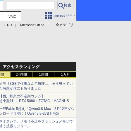
Impress サイト
全カテゴリ
CPU
Microsoft Office
アクセスランキング
時間
24時間
1週間
1カ月
メモリ8GBで仕事なんて無理……そう思ってい
た時期が僕にもありました
【西川和久の不定期コラム】
超小型11LにRTX 5080！ZOTAC「MAGNUS
ONE」最上位機の実力を探る
一部Fable 5超え「Qwen3.8-Max」8月12日ダウ
ンロード可能に！Qwen3.8-27Bも順次
キオクシア、メモリ不足をフラッシュメモリで
補う拡張モジュール