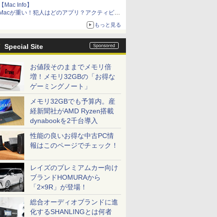
【Mac Info】
Macが重い！犯人はどのアプリ？アクティビテ
ィモニタで突き止める
もっと見る
Special Site
お値段そのままでメモリ倍
増！メモリ32GBの「お得な
ゲーミングノート」
メモリ32GBでも予算内。産
経新聞社がAMD Ryzen搭載
dynabookを2千台導入
性能の良いお得な中古PC情
報はこのページでチェック！
レイズのプレミアムカー向け
ブランドHOMURAから
「2×9R」が登場！
総合オーディオブランドに進
化するSHANLINGとは何者