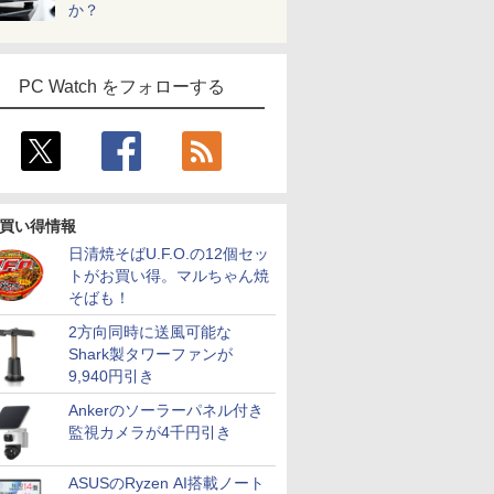
か？
PC Watch をフォローする
買い得情報
日清焼そばU.F.O.の12個セッ
トがお買い得。マルちゃん焼
そばも！
2方向同時に送風可能な
Shark製タワーファンが
9,940円引き
Ankerのソーラーパネル付き
監視カメラが4千円引き
ASUSのRyzen AI搭載ノート