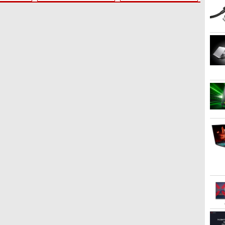
勤/通学/WEB会議(ホワ
イト)
3
3
3
4
4
4
3
5
5
5
6
1
6
6
by Amazon 炭酸水 ラ
ONE PIECE モノクロ版
by Amazon 天然水ラ
HUNTER×HUNTER モ
コカ・コーラ やかんの麦
スーパーの裏でヤニ吸う
ベルレス 500ml ×24本
115 (ジャンプコミック
ベルレス 2L×9本
ノクロ版 39 (ジャンプ
茶 from 爽健美茶 ラベル
ふたり 9巻 (デジタル版ビ
強炭酸水 ペットボトル
スDIGITAL)
コミックスDIGITAL)
レス 650mlPET×24本
ッグガンガンコミックス)
￥1,117
500ミリリットル
￥1,625
￥594
￥572
￥2,009
￥810
(Smart Basic)
ケ
ント2倍&1500円オフ】【マウス＋
往復送料込！パソコンレ
【楽天1位!1,600円OFFク
週刊プレイボーイ 2026年
価格重視訳あり ノートパ
モニター 23.8インチ
あかね噺 23 【電子書
【エントリーでポイント10倍】 【Bラン
【中古】 （訳あり商品・
PHILIPS フィリップス
ゼンリン電子住宅地図 デ
【マラソ
【期間限
モバイ
転生し
ード付属】デスクトップパソコン 中
ンタル特価8GモデルCore
ーポン 8/4 20:00-8/11
8/31号 [雑誌]
ソコン Office付き 店長お
144Hz FHD pcモニター
籍】[ 末永裕樹 ]
ク】中古 デスクトップ PC HP Z2 Tower
バッテリー消耗・モニタ
24E2N2100/11 IPSパネル
ジタウン 愛知県 蒲郡市
クーポ
ン】 【3
HAILES
た件 
ン Microsoft Office付き ストレ
i3/8G/SSD/カメラ付き（4
01:59】Xiaomi Monitor
まかせ 東芝 富士通 NEC
フリッカーレス FullHD
G4 Win11 Pro Xeon E-2244G 4コア メモ
ームラあり・本体キズあ
採用 フルHD対応23.8型
202501 232140Z0U
ソコン W
DM SS
チ タッ
REVE
￥730
￥572
非
間
1TB メモリ32GB Corei5 第8世代
週間延長）【Office2024
A24i 2026 ディスプレイ
DELL HP等 Celeron 初め
ブルーライトカット ノン
リ32GB SSD 512GB NVMe HDD 1TB
り・激安ご奉仕）ノート
ワイド液晶ディスプレイ
Office
Windo
ン対応
籍】[ カ
0
￥7,700
￥12,580
￥7,800
￥10,980
￥59,800
￥11,900
￥11,480
￥25,740
￥24,50
￥39,60
￥11,99
￥792
odesk 400 G5 SF デスクトップ 中古
セット】インストール済
1080P 23.8インチ 144Hz
てパソコンを使う方や初
グレア ディスプレイ
Quadro P2200 ワークステーション エイチ
パソコン / DELL
5年間フル保証 ブラック
ThinkP
送料無
レイ 19
タ
 Windows11 Pro pc デスクトップ
※この商品はレンタルで
リフレッシュレート
心者向け メモリ4GB
HDMI 144hz pcモニター
ピー
Latitude 3500 / 第8世代
単品購入のみ可（同一商
Core 
パソコ
3:2比率
ブ
す。販売品ではありませ
sRGB99% 1670万色
HDD320GBまたは
Adaptive-Sync ブラック
Corei3 / SSD256GB / メ
品であれば複数購入可）
SSD25
ップ PC
域 高輝度
モ
ん。ご了承下さい。
300nits ΔE＜1 低ブルー
SSD128GB
MAXZEN MJM24IC01
モリー8GB / Windows11
クレジットカード決済 代
Blueto
OTG対
ライト 大画面 TÜV認証
Windows11/10 OS選択可
MJM24IC02-F144 マクス
/ USB / SD / typeC /
金引換決済のみ
Wi-F
ター 軽
目にやさしい 調整可能な
WiFi オフィス付き ノー
ゼン
Bluetooth / HDMI / VGA
無料 9
カー内蔵S
スタンド VESA
トPC 1ヶ月保証 中古パソ
/ MS-office搭載
XBOX P
コン 中古ノートパソコン
【中古】