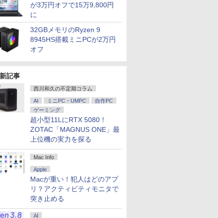
が3万円オフで15万9,800円
に
32GBメモリのRyzen 9
8945HS搭載ミニPCが2万円
オフ
新記事
西川和久の不定期コラム
AI
ミニPC・UMPC
自作PC
ゲーミング
超小型11LにRTX 5080！
ZOTAC「MAGNUS ONE」最
上位機の実力を探る
Mac Info
Apple
Macが重い！犯人はどのアプ
リ？アクティビティモニタで
突き止める
AI