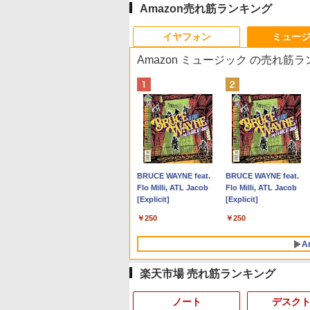
Amazon売れ筋ランキング
イヤフォン
ミュー
Amazon ミュージック の売れ筋
Anker Soundcore P40i
BRUCE WAYNE feat.
Anker Soundcore P31i
BRUCE WAYNE feat.
オフホワイト
Flo Milli, ATL Jacob
ブラック
Flo Milli, ATL Jacob
[Explicit]
[Explicit]
￥7,990
￥5,990
￥250
￥250
A
楽天市場 売れ筋ランキング
ノート
デスク