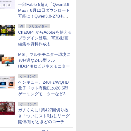
一部Fable 5超え「Qwen3.8-
Max」8月12日ダウンロード
可能に！Qwen3.8-27Bも順
次
AI
クリエイター
ChatGPTからAdobeを使える
プラグイン登場。写真/動画
編集や資料作成も
MSI、マルチモニター環境に
も好適な24.5型フル
HD/144Hzビジネスモニター
ゲーミング
ベンキュー、240Hz/WQHD
量子ドット有機ELの26.5型
ゲーミングモニターなど3機
種
ゲーミング
ガチくんに! 第427回切り抜
き「ついにスト6おじリーグ
開催/翔がときどのコーチ就
任など」