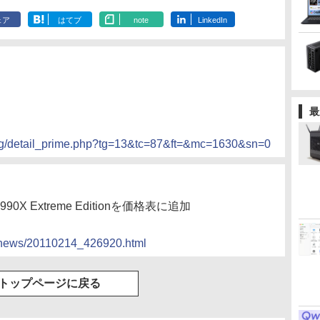
ェア
はてブ
note
LinkedIn
最
ing/detail_prime.php?tg=13&tc=87&ft=&mc=1630&sn=0
-990X Extreme Editionを価格表に追加
cs/news/20110214_426920.html
トップページに戻る