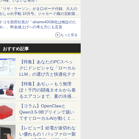
ツ4種、いよいよ発売！
「リサ・ラーソン」がま口ポーチ付録、大人の
おしゃれ手帖 10月号。ジャカード織の北欧猫デ
ザイン
ドコモ前田社長が「ahamo40GB化は検証のた
め」、料金値上げへの考え方にも言及
もっと見る
おすすめ記事
【特集】あなたのPCスペッ
クにドンピシャな「ローカル
LLM」の選び方と快適化テク
【特集】あぢぃ～もう無理
ぽ！千円の闘魂タオルから着
るエアコンまで、夏の冷感グ
ッズ一挙紹介
【コラム】OpenClawと
Qwen3.5-9Bプリインで届い
てすぐローカルAIが動くミニ
PC「SER9 Pro」
【レビュー】給電が途切れな
い優れもの！バッファロー製