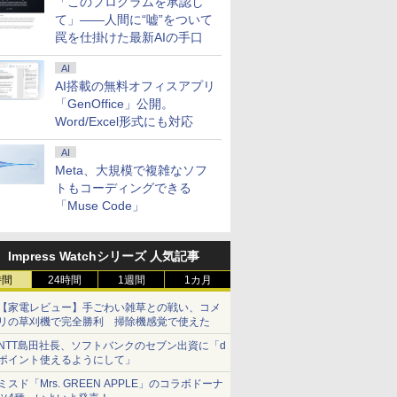
「このプログラムを承認し
て」――人間に“嘘”をついて
罠を仕掛けた最新AIの手口
AI
AI搭載の無料オフィスアプリ
「GenOffice」公開。
Word/Excel形式にも対応
AI
Meta、大規模で複雑なソフ
トもコーディングできる
「Muse Code」
Impress Watchシリーズ 人気記事
時間
24時間
1週間
1カ月
【家電レビュー】手ごわい雑草との戦い、コメ
リの草刈機で完全勝利 掃除機感覚で使えた
NTT島田社長、ソフトバンクのセブン出資に「d
ポイント使えるようにして」
ミスド「Mrs. GREEN APPLE」のコラボドーナ