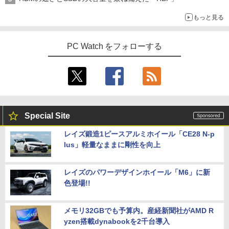
￥10,999
もっと見る
HP ProBook 450 G6 15.6型大画面フルH
【最大3％OFF】 【中古】 送料無料 ワイ
4
5
D テンキー 8世代Core i5-8265U NVMeS
ド版 俺たちのフィールド 全18巻 村枝賢
SD512GB メモリ16GB Webカメラ内蔵
【期間限定5%OFFクーポン 8/12 10時ま
一 中古コミック 漫画 全巻セット マンガ
4
PC Watch をフォローする
Type-C 指紋認証 HDMI Office Windows
で】 ゲーミングモニター モニター 24.5
【中古】
11 送料無料 中古ノートパソコン
インチ 24インチ 180Hz 180hz FHD フリ
ッカーレス 24.5型 FullHD ブルーライト
￥8,700
カット ノングレア HDMI Adaptive-Sync
￥39,600
ブラック MAXZEN MGM25IC03 マクス
ゼン
￥11,980
【ランキング1位！】新品 ノートパソコ
5
Special Site
ン VETESA Intel Celeron 6500Y メモリ
ー:8GB SSD:1TB最大 15.6インチ 15.6型
レイズ鍛造1ピースアルミホイール「CE28 N-p
フルHD液晶 テンキー付き 日本語キーボ
lus」軽量なままに剛性を向上
ードwindows11搭載 office2024付き 初
【16%OFF！8/11 1:59まで】AOPEN ゲ
5
期設定済 IPS広視野角 無線機能 超軽量 P
ーミングモニター 23.8インチ IPS フル
C パソコン テレワーク応援
HD 非光沢 200Hz (144Hz 165Hz 対応) 0.
5ms sRGB 99% AMD FreeSync Premiu
レイズのパワーデザインホイール「M6」に新
m HDR10 HDMI 2.0 DisplayPort 1.2 ス
￥45,980
色登場!!
ピーカー・ヘッドフォン端子搭載 ゼロフ
レーム スピーカー搭載 VESA 24KG3YX1
bmipx
メモリ32GBでも予算内。産経新聞社がAMD R
yzen搭載dynabookを2千台導入
￥14,980