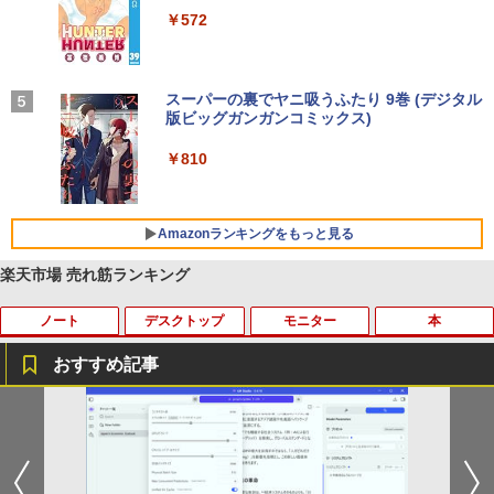
￥250
art Basic)
【2026年アップグレード版】AOKIMI ワイヤ
￥572
レスイヤホン bluetooth イヤホン V12 小型
軽量 ブルートゥースHi-Fi 最大36時間再生 ぶ
￥1,625
るーとゅーす コードレス ENCノイズキャン
セリング 自動ペアリング Type-C充電 マイク
On My Road (Stadium ver.)
スーパーの裏でヤニ吸うふたり 9巻 (デジタル
付き 防水 タッチ式音量調整 スポーツ/通勤/通
版ビッグガンガンコミックス)
【Amazon.co.jp限定】 伊藤園 磨かれて、澄
学/WEB会議(ホワイト)
みきった日本の水 2L 8本 ラベルレス [ ケース
￥250
] [ 水 ] [ ペットボトル ] [ 箱買い ] [ ストック
￥810
￥1,964
] [ 水分補給 ]
￥998
Amazonランキングをもっと見る
Xiaomi シャオミ REDMI Buds 8 Lite ワイヤ
レスイヤホン Bluetooth 5.4 ノイズキャンセ
リング ANC 36時間再生
楽天市場 売れ筋ランキング
￥3,480
ノート
デスクトップ
モニター
本
おすすめ記事
【期間限定破格金額！】新生活 新古品 W
【お買い物マラソ開催中！P最大31.5%還
魔王城の料理番 〜コワモテ魔族ばかりだ
1
1
1
in11搭載 パソコンノートパソコンoffice
元】五年保証 白 モバイルモニター 15.6
けど、ホワイトな職場です〜 6巻 【電
付き 初心者向けノートPC 初期設定済 1
インチ FHD 1920×1080 1080P Fast IPS
子書籍】[ ワイエム系 ]
5.6型 インテル高速CPU ランダムで発送
パネル PU保護カバー付き 非光沢 1200:1
メモリ4GB～ 高速SSD1TB 最大 フルHD
高コントラスト 超軽量 640g スピーカー
￥792