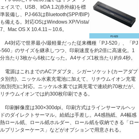
ェイスで、USB、IrDA 1.2(赤外線)を標
準装備し、PJ-663はBluetooth(SPP/BIP)
も備える。対応OSはWindows XP/Vista/
7、Mac OS X 10.4.11～10.6。
PJ-623
A4対応で世界最小/最軽量だった従来機種「PJ-520」、「PJ
-560」のサイズを継承しつつ、印刷速度を約2倍に高速化。1
分当たり3枚から6枚になった。A4サイズ1枚当たり約9.4秒。
電源はこれまでのACアダプタ、シガーソケット(カーアダプ
タ別売)、ニッケル水素充電池に加えて、リチウムイオン充電
池(別売)に対応。ニッケル水素では満充電で連続約70枚だが、
リチウムイオンでは約300枚印刷できる。
印刷解像度は300×300dpi。印刷方式はラインサーマルヘッ
ドのダイレクトサーマル。給紙は手差し。A4感熱紙、A4幅感
熱ロール紙、ロール紙ホルダー、ロール紙を収納できる「ロー
ルプリンターケース」などがオプションで用意される。