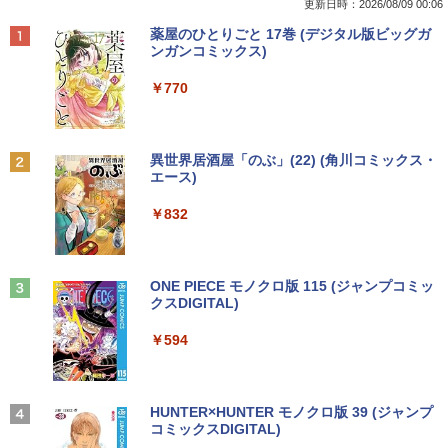
更新日時：2026/08/09 00:06
Anker Soundcore P42i (Bluetooth 6.1)【完
BRUCE WAYNE feat. Flo Milli, ATL Jacob
by Amazon 天然水 ラベルレス 500ml ×24本
薬屋のひとりごと 17巻 (デジタル版ビッグガ
全ワイヤレスイヤホン/ウルトラノイズキャン
[Explicit]
富士山の天然水 バナジウム含有 水 ミネラル
ンガンコミックス)
セリング 3.5 / マルチポイント接続 / 最大40時
ウォーター ペットボトル 静岡県産 500ミリリ
間再生 / コンパクト形状/持ち運びに便利 / IP5
ットル (Smart Basic)
￥250
￥770
5 防塵防水位規格/PSE技術基準適合】パープ
ル
￥1,380
￥9,990
BRUCE WAYNE feat. Flo Milli, ATL Jacob
異世界居酒屋「のぶ」(22) (角川コミックス・
[Explicit]
エース)
【Amazon.co.jp限定】 い・ろ・は・す 2L P
ET ラベルレス ×8本
Anker Soundcore P31i ピンク
￥250
￥832
￥1,112
￥5,990
見知らぬ糸
ONE PIECE モノクロ版 115 (ジャンプコミッ
クスDIGITAL)
by Amazon 天然水ラベルレス 2L×9本
￥250
Anker Soundcore Liberty 5 ディープブルー
￥594
￥1,117
￥14,990
On My Road (Stadium ver.)
HUNTER×HUNTER モノクロ版 39 (ジャンプ
コミックスDIGITAL)
by Amazon 炭酸水 ラベルレス 500ml ×24本
強炭酸水 ペットボトル 500ミリリットル (Sm