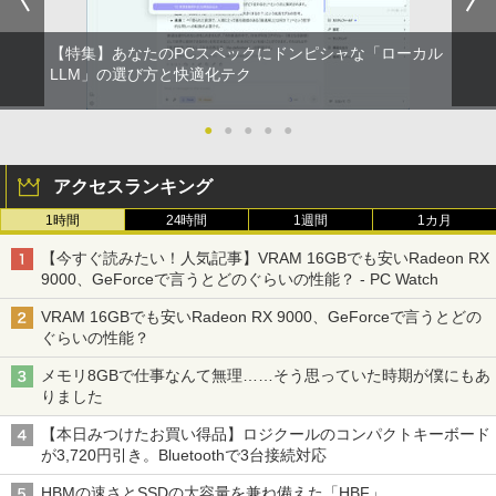
Webカメラ zoom 軽量薄型 無線 型番更
内蔵 Type-C/HDMI 接続 PS5/Switch/PC/
新で在庫処分
スマホ対応 MFP156T1F
【特集】あなたのPCスペックにドンピシャな「ローカル
￥12,980
￥8,999
【送料無料】現代法律実務の諸問題 令和
LLM」の選び方と快適化テク
2
7年度研修版／日本弁護士連合会
●
●
●
●
●
￥8,030
NEC VKL24X-4 15.6インチ Core i3 メモ
Yoothi 互換品 液晶 13.3インチ Lenovo
2
2
リ8GB SSD 256GB Office付き Webカメ
ThinkPad L13 Gen 3 21B3 21B4 21B9
アクセスランキング
ラ テンキー Windows11 ノートパソコン
21BA 対応 1920x1200 WUXGA IPS LED
中古パソコン
LCD 液晶ディスプレイ 修理交換用液晶
1時間
24時間
1週間
1カ月
パネル
【3千円以上送料無料】就業規則の法律実
3
￥14,800
務／石嵜信憲／平井彩
【今すぐ読みたい！人気記事】VRAM 16GBでも安いRadeon RX
￥9,800
9000、GeForceで言うとどのぐらいの性能？ - PC Watch
￥8,140
VRAM 16GBでも安いRadeon RX 9000、GeForceで言うとどの
【★最大100%ポイント】【フルHD×WE
3
ぐらいの性能？
Bカメラ】東芝 G83/第8世代 Core i5/メ
【楽天1位 10.5/11インチ 小型 軽量】モ
3
モリ:8GB/16GB/SSD:256GB/512GB/1T
バイルモニター 10.5インチ 11インチ フ
メモリ8GBで仕事なんて無理……そう思っていた時期が僕にもあ
B/13.3型液晶/Wi-fi/Bluetooth/USB3.1/T
ルHD 1080P 100%sRGB 400cd/m? 光沢
ちいかわ なんか小さくてかわいいやつ
4
りました
ype-C/HDMI/中古PC 中古ノートパソコ
IPS パネル 色鮮やか 265g 超軽量 Type-
（4）なんか小さくてためになる豆本付き
ン Windows11 Win11正式対応
C対応 miniHDMI モニター 持ち運び サブ
特装版 （プレミアムKC） [ ナガノ ]
【本日みつけたお買い得品】ロジクールのコンパクトキーボード
ディスプレイ ミニPC対応 3年保証 EVICI
が3,720円引き。Bluetoothで3台接続対応
V
￥26,800
￥2,420
HBMの速さとSSDの大容量を兼ね備えた「HBF」