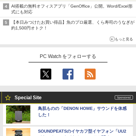
ore i7 第4世代 Office付き メモリ16GB
サブディスプレイ デュアルモニター テレ
てしまう〜最強クラフトスキルで始め
ベルレス 650mlPET×24本
AI搭載の無料オフィスアプリ「GenOffice」公開。Word/Excel形
SSD512GB 初期設定済 ホワイト ブラッ
ワーク ミニPC対応 EVICIV
￥13,800
る、楽々領地開拓スローライフ〜（8）
￥810
式にも対応
ク
【電子書籍】[ 熊乃げん骨 ]
￥2,009
￥11,999
【本日みつけたお買い得品】魚のプロ厳選、くら寿司のうなぎが
￥69,800
￥792
約1,500円オトク！
タブレット/ノートパソコン 2in1PC 顔認
4
証対応Full HDカメラ＆指紋認証 Panaso
もっと見る
nic Let's note CF-XZ6 12.0型軽量 超高
Acer 27インチ フルHD 144Hz 1ms(VR
4
解像QHD(2160x1440) タッチパネル Cor
GMKtec GMK-K8 PLUS-32/1T-W11Pro
B) IPS 非光沢 sRGB 99% AMD FreeSyn
異世界ウォーキング（14） 【電子書籍】
4
5
e i5-7300U vPro メモリ8GB SSD256GB
(8845HS)
c ブラックブースト VRB対応 ブルーライ
[ あるくひと ]
Type-C HDMI Office Windows10 送料
ト低減 HDMI 1.4 DisplayPort v1.2 スピ
PC Watch をフォローする
無料 中古パソコン
ーカー・ヘッドホン端子 Acer Display
￥124,800
￥792
Widget 6軸カラー調整 VESAマウント対
応 Nitro ゲーミングモニター QG271P6b
￥19,800
mipx
￥16,600
デスクトップPC Ryzen7 5700G メモリ1
5
6GB SSD1TB B550 グラボなし
＼8月限定エントリーでP10倍／【中古】
5
Special Site
ノートパソコン windows11 office付き
Lenovo レノボ ThinkPad L390 20NSS2
￥148,700
鳥肌ものの「DENON HOME」サウンドを体感
5A00 Core i5 8世代 メモリー8GB 高速S
5年間フル保証ディスプレイ 243B9/11 [2
5
した！
SD256GB 整備済み品 pc win11 os 中古
3.8型ワイド液晶ディスプレイ 5年フル保
パソコン すぐ使える オフィス付きPC 送
証(USB-C)]
料無料
SOUNDPEATSのイヤカフ型イヤフォン「UU2
￥16,980