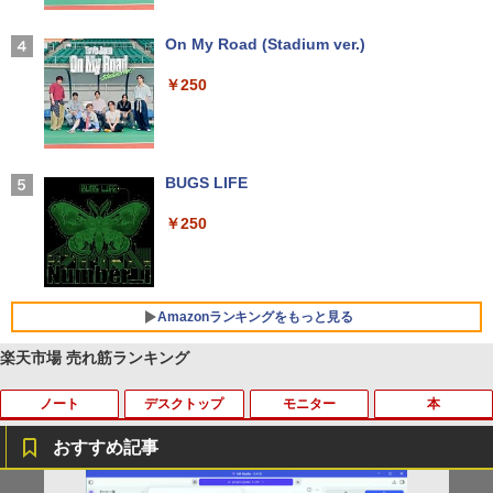
【2026年アップグレード版】AOKIMI ワイヤ
On My Road (Stadium ver.)
レスイヤホン bluetooth イヤホン V12 小型
軽量 ブルートゥースHi-Fi 最大36時間再生 ぶ
￥250
るーとゅーす コードレス ENCノイズキャン
セリング 自動ペアリング Type-C充電 マイク
付き 防水 タッチ式音量調整 スポーツ/通勤/通
学/WEB会議(ホワイト)
BUGS LIFE
￥1,964
￥250
Xiaomi シャオミ REDMI Buds 8 Lite ワイヤ
レスイヤホン Bluetooth 5.4 ノイズキャンセ
リング ANC 36時間再生
Amazonランキングをもっと見る
￥2,980
楽天市場 売れ筋ランキング
ノート
デスクトップ
モニター
本
【Amazon.co.jp限定】 い・ろ・は・す 2L P
薬屋のひとりごと 17巻 (デジタル版ビッグガ
ET ラベルレス ×8本
ンガンコミックス)
おすすめ記事
￥1,112
￥770
iiyama / ノートPC ゲーミングPC / Note
ポイント10倍 中古パソコン デスクトッ
＼500円OFFクーポンあり！／ モバイル
はなコミ！ ～となりにアイドル～ [ 大