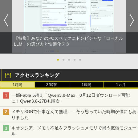
1
1
1
1
book Clevo W350SS_370SS / 第4世代C
プパソコン Windows 11【Office付】
モニター 15.6インチ 1080PフルHD ディ
場 花菜 ]
ore i7 / グラフィックボード NVIDIA Cor
【Windows 11 Pro 64Bit搭載】DELL O
スプレイ VESA対応 コスパ デュアルモニ
by Amazon 天然水 ラベルレス 500ml ×24本
異世界居酒屋「のぶ」(22) (角川コミックス・
poration GM107M [GeForce GTX 860
ptiplexシリーズ Core i5搭載/4G/新品SS
ター サブモニター ゲーミングモニター
￥1,760
富士山の天然水 バナジウム含有 水 ミネラル
エース)
M] 2GB / 光学ドライブ CDDVDW SN-20
D 120GB/DVD-ROM/送料無料【オプショ
ポータブルモニター 外付けモニター リモ
ウォーター ペットボトル 静岡県産 500ミリリ
8FB / メモリ 8GB【中古品】
ン色々有】
ートワーク IPS mini pc ミニPC 多デバ
ットル (Smart Basic)
イス対応 ブラック
￥832
￥11,000
￥24,800
【特集】あなたのPCスペックにドンピシャな「ローカル
￥1,380
￥9,480
捕食 欲望をカネに変えるトクリュウ型
LLM」の選び方と快適化テク
2
犯罪集団「ナチュラル」の闇 [ 清水 將裕
ONE PIECE モノクロ版 115 (ジャンプコミッ
]
クスDIGITAL)
by Amazon 炭酸水 ラベルレス 500ml ×24本
Panasonic CF-SV8RDAVS Core i5 836
【エントリーでポイント100％還元のチ
●
●
●
●
●
2
2
強炭酸水 ペットボトル 500ミリリットル (Sm
5U 1.6GHz/8GB/256GB(SSD)/Multi/12.1
ャンス】GMKtec ミニpc G3 Pro Intel C
モニター 23.8インチ 1920×1080 FHD解
￥1,870
2
art Basic)
W/WUXGA(1920x1200)/Win11 パーム変
ore i3 10110U 16GB DDR4 64GBまで増
像度 100Hzリフレッシュレート PCモニ
￥594
アクセスランキング
色あり【中古】【20260729】
設 512GB SSD M.2 2242 最大8TB Wind
ター 薄型 サブモニター 在宅勤務 VESA
ows11 Pro mini pc 4.1GHz WIFI6 BT5.
対応 HDMI VGA パソコンモニター チル
￥1,625
1時間
24時間
1週間
1カ月
2 小型PC VESA対応 ミニパソコン 2画面
トpc/switch/ps4/ps5/xbox
￥13,300
異世界魔王と召喚少女の奴隷魔術（30）
3
高性能 みにpc nucbox 省エネ デスクト
HUNTER×HUNTER モノクロ版 39 (ジャンプ
【電子書籍】[ 福田直叶 ]
一部Fable 5超え「Qwen3.8-Max」8月12日ダウンロード可能
ップPC
￥11,980
コミックスDIGITAL)
by Amazon 天然水ラベルレス 2L×9本
に！Qwen3.8-27Bも順次
￥792
￥66,248
中古ノートパソコン 中古PC Windows11
￥572
3
￥1,117
メモリ8GBで仕事なんて無理……そう思っていた時期が僕にもあ
Microsoft Office2024 SSD搭載 初期設
りました
定済み 店長おまかせ 第7世代～第11世代
【タッチ式選べる 携帯式】モバイルモニ
3
Core i3/i5 大容量 メモリー テンキ カメ
ター 14インチ フルHD IPSパネル 非光沢
キオクシア、メモリ不足をフラッシュメモリで補う拡張モジュー
ラ ドライブ 選択可 Bluetooth 型落ちモ
[VETESA正規販売店]デスクトップパソ
タッチ式/非タッチ式選択可能 Type-C対
追放された転生王子、『自動製作』スキ
3
スーパーの裏でヤニ吸うふたり 9巻 (デジタル
4
ル
デル ノートPC 有名メーカー
コン PC 一体型 新品 Windows11 27型 C
応 HDMI VESA対応 モニター 持ち運び
ルで領地を爆速で開拓し最強の村を作っ
版ビッグガンガンコミックス)
コカ・コーラ やかんの麦茶 from 爽健美茶 ラ