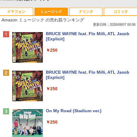
イヤフォン
ミュージック
ドリンク
コミック
Amazon ミュージック の売れ筋ランキング
更新日時：2026/08/07 00:06
Anker Soundcore P40i オフホワイト
BRUCE WAYNE feat. Flo Milli, ATL Jacob
[Explicit]
￥7,990
￥250
Anker Soundcore P31i ブラック
BRUCE WAYNE feat. Flo Milli, ATL Jacob
[Explicit]
￥5,990
￥250
Anker Soundcore Liberty 5 アプリコットピ
On My Road (Stadium ver.)
ンク
￥250
￥-